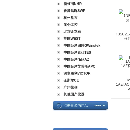
新虹润NHR
香港昌晖SWP
杭州盘古
昆仑工控
北京金立石
F3SC21
英国WEST
横
中国台湾固纬GWinstek
中国台湾泰仕TES
中国台湾衡欣AZ
中国台湾艾普斯APC
深圳胜利VICTOR
T
圣斯尔CE
1AETAC
广州技创
其他国产仪器
点击量多的产品
·