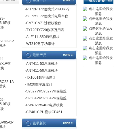
推荐产品
·
PH72PH72便携式PH/ORP计
·
SC72SC72便携式电导率仪
·
CA71CA71过程校验仪
·
TY720TY720数字万用表
·
ALE111-S50通讯模块
SC23-6P
·
WT310数字功率计
模块
最新产品
·
ANT411-53总线模块
·
ANT411-50总线模块
·
TX1001数字温度计
SC22-1A
·
TM20数字温度计
模块
·
S9527VKS9527VK保险丝
·
S9504VKS9504VK保险丝
·
PW402PW402电源模块
·
CP461CPU模块CP461
SP05-0P
较早新闻
模块