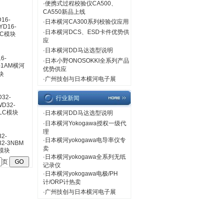
·
便携式过程校验仪CA500、
CA550新品上线
·
日本横河CA300系列校验仪应用
·
日本横河DCS、ESD卡件优势供
应
·
日本横河DD马达选型说明
6-
·
日本小野ONOSOKKI全系列产品
-1AM横河
优势供应
块
·
广州技创与日本横河电子展
行业新闻
·
日本横河DD马达选型说明
·
日本横河Yokogawa授权一级代
理
2-
·
日本横河yokogawa电导率仪专
2-3NBM
卖
模块
·
日本横河yokogawa全系列无纸
页
记录仪
·
日本横河yokogawa电极/PH
计/ORP计热卖
·
广州技创与日本横河电子展