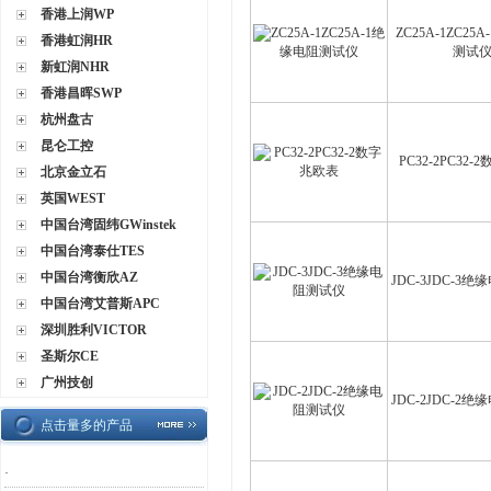
香港上润WP
ZC25A-1ZC25
香港虹润HR
测试
新虹润NHR
香港昌晖SWP
杭州盘古
昆仑工控
PC32-2PC32
北京金立石
英国WEST
中国台湾固纬GWinstek
中国台湾泰仕TES
中国台湾衡欣AZ
JDC-3JDC-3
中国台湾艾普斯APC
深圳胜利VICTOR
圣斯尔CE
广州技创
JDC-2JDC-2
点击量多的产品
·