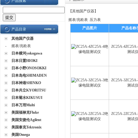
产品搜索
【
其他国产仪器
】
摇表/兆欧表
压力表
产品图片
产品名称/
产品目录
其他国产仪器
-
摇表/兆欧表
ZC25A-4ZC25
测试
日本横河yokogawa
日本日置HIOKI
日本小野ONOSOKKI
日本岛电SHIMADEN
ZC25A-3ZC25
日本神港SHINKO
测试
日本共立KYORITSU
日本菊水KIKUSUI
日本万用Multi
美国福禄克Fluke
ZC25A-2ZC25
测试
美国安捷伦Agilent
美国泰克Tektronix
美国Omega