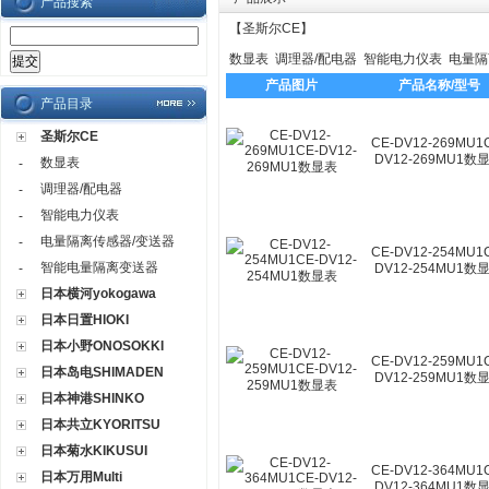
产品搜索
【
圣斯尔CE
】
数显表
调理器/配电器
智能电力仪表
电量隔
产品图片
产品名称/型号
产品目录
圣斯尔CE
CE-DV12-269MU1
DV12-269MU1数
数显表
-
调理器/配电器
-
智能电力仪表
-
电量隔离传感器/变送器
-
CE-DV12-254MU1
智能电量隔离变送器
-
DV12-254MU1数
日本横河yokogawa
日本日置HIOKI
日本小野ONOSOKKI
CE-DV12-259MU1
日本岛电SHIMADEN
DV12-259MU1数
日本神港SHINKO
日本共立KYORITSU
日本菊水KIKUSUI
CE-DV12-364MU1
日本万用Multi
DV12-364MU1数