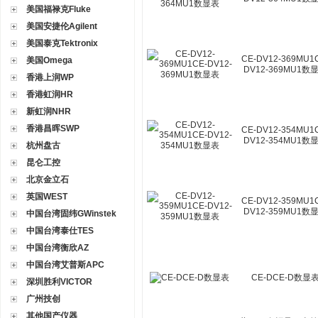
美国福禄克Fluke
美国安捷伦Agilent
美国泰克Tektronix
CE-DV12-369MU1
美国Omega
DV12-369MU1数
香港上润WP
香港虹润HR
新虹润NHR
香港昌晖SWP
CE-DV12-354MU1
DV12-354MU1数
杭州盘古
昆仑工控
北京金立石
英国WEST
CE-DV12-359MU1
DV12-359MU1数
中国台湾固纬GWinstek
中国台湾泰仕TES
中国台湾衡欣AZ
中国台湾艾普斯APC
CE-DCE-D数显
深圳胜利VICTOR
广州技创
其他国产仪器