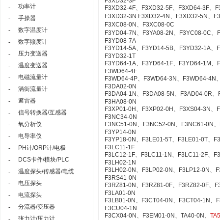
F3XD32-3F
功率计
-
F3XD32-4F、F3XD32-5F、F3XD64-3F、
F3XD32-3N F3XD32-4N、F3XD32-5N、
手操器
-
F3XC08-0N、F3XC08-0C
数字温度计
-
F3YD04-7N、F3YA08-2N、F3YC08-0C、
F3YD08-7A
数字照度计
-
F3YD14-5A、F3YD14-5B、F3YD32-1A、
压力变送器
-
F3YD32-1T
F3YD64-1A、F3YD64-1F、F3YD64-1M、
温度变送器
-
F3WD64-4F
电磁流量计
-
F3WD64-4P、F3WD64-3N、F3WD64-4N、
F3DA02-0N
涡街流量计
-
F3DA04-1N、F3DA08-5N、F3AD04-0R、
避雷器
-
F3HA08-0N
F3XP01-0H、F3XP02-0H、F3XS04-3N、
信号转换器/互感器
-
F3NC34-0N
氧分析仪
F3NC51-0N、F3NC52-0N、F3NC61-0N、
-
F3YP14-0N
电导率仪
-
F3YP18-0N、F3LE01-5T、F3LE01-0T、F
F3LC11-1F
PH计/ORP计/电极
-
F3LC12-1F、F3LC11-1N、F3LC11-2F、F
DCS卡件/模块/PLC
-
F3LH02-1N
F3LH02-0N、F3LP02-0N、F3LP12-0N、
温度探头/传感器/电缆
-
F3RS41-0N
电压探头
-
F3RZ81-0N、F3RZ81-0F、F3RZ82-0F、F
F3LA01-0N
电流探头
-
F3LB01-0N、F3CT04-0N、F3CT04-1N、
分流器/变压器
-
F3CU04-1N
F3CX04-0N、F3EM01-0N、TA40-0N、
TA
张力计/压力计
-