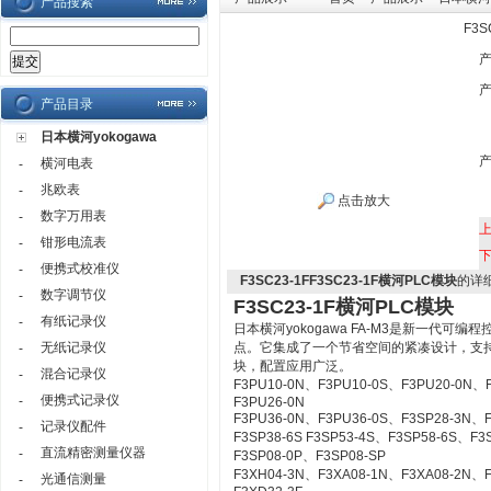
产品搜索
F3S
产品目录
日本横河yokogawa
横河电表
-
兆欧表
-
点击放大
数字万用表
-
钳形电流表
-
便携式校准仪
-
F3SC23-1FF3SC23-1F横河PLC模块
的详
数字调节仪
-
F3SC23-1F横河PLC模块
有纸记录仪
-
日本横河yokogawa
FA-M3
是新一代
可编程
无纸记录仪
点
。
它集成了一个
节省空间的
紧凑
设计
，
支
-
块
，
配置
应用广泛
。
混合记录仪
-
F3PU10-0N、F3PU10-0S、F3PU20-0N、
便携式记录仪
-
F3PU26-0N
F3PU36-0N、F3PU36-0S、F3SP28-3N、
记录仪配件
-
F3SP38-6S F3SP53-4S、F3SP58-6S、F
直流精密测量仪器
-
F3SP08-0P、F3SP08-SP
F3XH04-3N、F3XA08-1N、F3XA08-2N、F
光通信测量
-