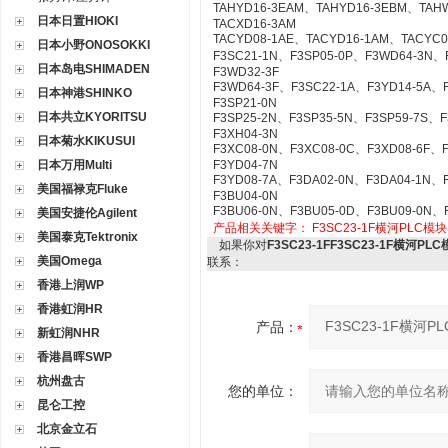
TAHYD16-3EAM、TAHYD16-3EBM、TAH
日本日置HIOKI
TACXD16-3AM
TACYD08-1AE、TACYD16-1AM、TACYC
日本小野ONOSOKKI
F3SC21-1N、F3SP05-0P、F3WD64-3N、
日本岛电SHIMADEN
F3WD32-3F
F3WD64-3F、F3SC22-1A、F3YD14-5A、
日本神港SHINKO
F3SP21-0N
日本共立KYORITSU
F3SP25-2N、F3SP35-5N、F3SP59-7S、
F3XH04-3N
日本菊水KIKUSUI
F3XC08-0N、F3XC08-0C、F3XD08-6F、
日本万用Multi
F3YD04-7N
F3YD08-7A、F3DA02-0N、F3DA04-1N、
美国福禄克Fluke
F3BU04-0N
F3BU06-0N、F3BU05-0D、F3BU09-0N、
美国安捷伦Agilent
产品相关关键字：
F3SC23-1F横河PLC模块
美国泰克Tektronix
如果你对
F3SC23-1FF3SC23-1F横河PL
美国Omega
联系：
香港上润WP
香港虹润HR
产品：
新虹润NHR
香港昌晖SWP
杭州盘古
您的单位：
昆仑工控
北京金立石