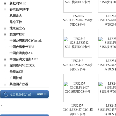
新虹润NHR
香港昌晖SWP
杭州盘古
LFS2610-
LFS261
S2S1LFS2610-S2S1横
S1S1LFS261
昆仑工控
河DCS卡件
河DCS
北京金立石
英国WEST
中国台湾固纬GWinstek
中国台湾泰仕TES
中国台湾衡欣AZ
中国台湾艾普斯APC
LFS2542-
LFS254
S2S1LFS2542-S2S1横
S1S1LFS254
深圳胜利VICTOR
河DCS卡件
河DCS
圣斯尔CE
广州技创
其他国产仪器
点击量多的产品
·
LFS2457-
LFS245
C1C1LFS2457-C1C1横
S1S1LFS245
河DCS卡件
河DCS