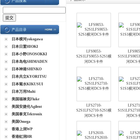
产品搜索
产品目录
日本横河yokogawa
日本日置HIOKI
LFS9053-
LFS905
日本小野ONOSOKKI
S2S1LFS9053-S2S1横
S1S1LFS905
日本岛电SHIMADEN
河DCS卡件
河DCS
日本神港SHINKO
日本共立KYORITSU
日本菊水KIKUSUI
日本万用Multi
美国福禄克Fluke
LFS2710-
LFS271
美国安捷伦Agilent
S2S1LFS2710-S2S1横
S1S1LFS271
美国泰克Tektronix
河DCS卡件
河DCS
美国Omega
香港上润WP
香港虹润HR