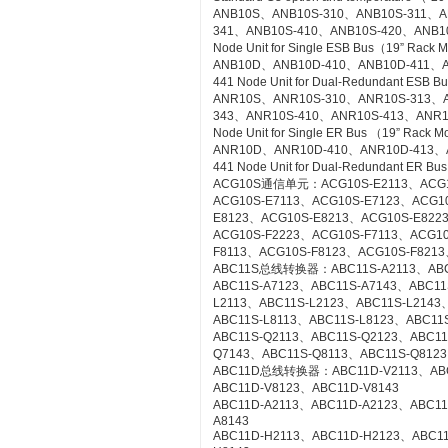
ANB10S、ANB10S-310、ANB10S-311、A
341、ANB10S-410、ANB10S-420、ANB1
Node Unit for Single ESB Bus（19” Rack 
ANB10D、ANB10D-410、ANB10D-411、A
441 Node Unit for Dual-Redundant ESB 
ANR10S、ANR10S-310、ANR10S-313、A
343、ANR10S-410、ANR10S-413、ANR1
Node Unit for Single ER Bus （19” Rack 
ANR10D、ANR10D-410、ANR10D-413、
441 Node Unit for Dual-Redundant ER Bu
ACG10S通信单元：ACG10S-E2113、ACG10
ACG10S-E7113、ACG10S-E7123、ACG1
E8123、ACG10S-E8213、ACG10S-E822
ACG10S-F2223、ACG10S-F7113、ACG1
F8113、ACG10S-F8123、ACG10S-F8213
ABC11S总线转换器：ABC11S-A2113、ABC1
ABC11S-A7123、ABC11S-A7143、ABC11
L2113、ABC11S-L2123、ABC11S-L2143
ABC11S-L8113、ABC11S-L8123、ABC11S
ABC11S-Q2113、ABC11S-Q2123、ABC11
Q7143、ABC11S-Q8113、ABC11S-Q8123
ABC11D总线转换器：ABC11D-V2113、ABC1
ABC11D-V8123、ABC11D-V8143
ABC11D-A2113、ABC11D-A2123、ABC11
A8143
ABC11D-H2113、ABC11D-H2123、ABC1