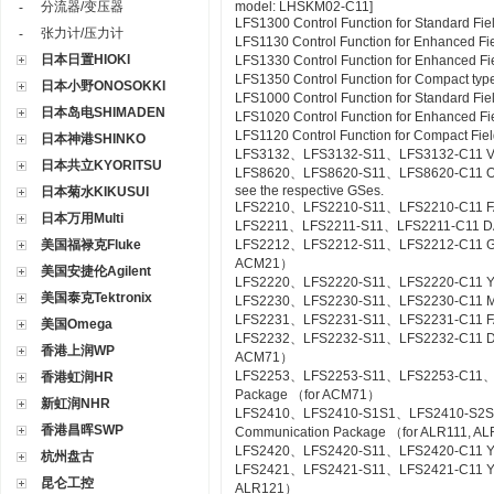
分流器/变压器
model: LHSKM02-C11]
-
LFS1300 Control Function for Standard Fie
张力计/压力计
-
LFS1130 Control Function for Enhanced Fi
日本日置HIOKI
LFS1330 Control Function for Enhanced Fi
LFS1350 Control Function for Compact type
日本小野ONOSOKKI
LFS1000 Control Function for Standard Fi
日本岛电SHIMADEN
LFS1020 Control Function for Enhanced Fi
LFS1120 Control Function for Compact Fiel
日本神港SHINKO
LFS3132、LFS3132-S11、LFS3132-C11 Valv
日本共立KYORITSU
LFS8620、LFS8620-S11、LFS8620-C11 Off-sit
see the respective GSes.
日本菊水KIKUSUI
LFS2210、LFS2210-S11、LFS2210-C11 FA
日本万用Multi
LFS2211、LFS2211-S11、LFS2211-C11 DA
美国福禄克Fluke
LFS2212、LFS2212-S11、LFS2212-C11 Gas
ACM21）
美国安捷伦Agilent
LFS2220、LFS2220-S11、LFS2220-C11 YS
美国泰克Tektronix
LFS2230、LFS2230-S11、LFS2230-C11 M
LFS2231、LFS2231-S11、LFS2231-C11 FA
美国Omega
LFS2232、LFS2232-S11、LFS2232-C11 DA
香港上润WP
ACM71）
LFS2253、LFS2253-S11、LFS2253-C11、L
香港虹润HR
Package （for ACM71）
新虹润NHR
LFS2410、LFS2410-S1S1、LFS2410-S2S
香港昌晖SWP
Communication Package （for ALR111, A
LFS2420、LFS2420-S11、LFS2420-C11 YS
杭州盘古
LFS2421、LFS2421-S11、LFS2421-C11 YS C
昆仑工控
ALR121）