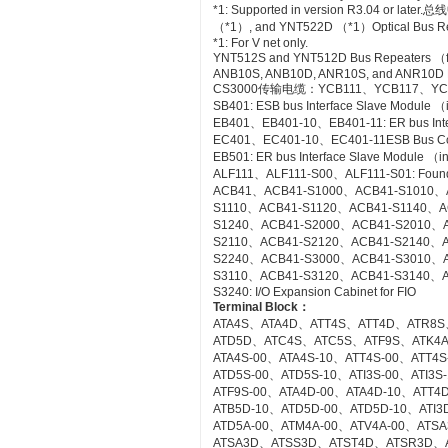
*1: Supported in version R3.04 or
（*1）, and YNT522D （*1）Optical Bus Rep
*1: For V net only.
YNT512S and YNT512D Bus Repeaters （fo
ANB10S, ANB10D, ANR10S, and ANR10D No
CS3000传输电缆：YCB111、YCB117、YC
SB401: ESB bus Interface Slave Module 
EB401、EB401-10、EB401-11: ER bus Inte
EC401、EC401-10、EC401-11ESB Bus Co
EB501: ER bus Interface Slave Module （
ALF111、ALF111-S00、ALF111-S01: Founda
ACB41、ACB41-S1000、ACB41-S1010、
S1110、ACB41-S1120、ACB41-S1140、A
S1240、ACB41-S2000、ACB41-S2010、
S2110、ACB41-S2120、ACB41-S2140、A
S2240、ACB41-S3000、ACB41-S3010、
S3110、ACB41-S3120、ACB41-S3140、A
S3240: I/O Expansion Cabinet for FIO
Terminal Block
：
ATA4S、ATA4D、ATT4S、ATT4D、ATR8S
ATD5D、ATC4S、ATC5S、ATF9S、ATK4
ATA4S-00、ATA4S-10、ATT4S-00、ATT4
ATD5S-00、ATD5S-10、ATI3S-00、ATI3
ATF9S-00、ATA4D-00、ATA4D-10、ATT4
ATB5D-10、ATD5D-00、ATD5D-10、ATI3D
ATD5A-00、ATM4A-00、ATV4A-00、AT
ATSA3D、ATSS3D、ATST4D、ATSR3D、