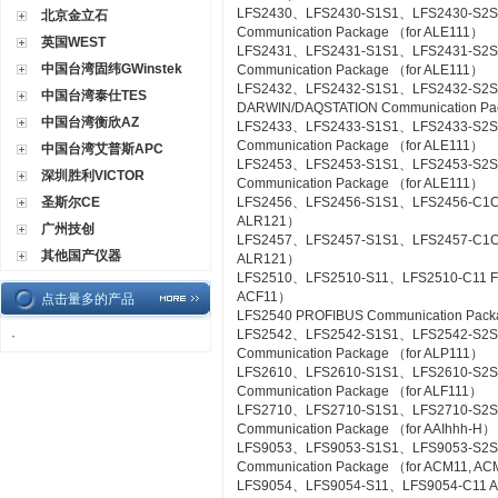
LFS2430、LFS2430-S1S1、LFS2430-S2
北京金立石
Communication Package （for ALE111）
英国WEST
LFS2431、LFS2431-S1S1、LFS2431-S2S
中国台湾固纬GWinstek
Communication Package （for ALE111）
LFS2432、LFS2432-S1S1、LFS2432-S2
中国台湾泰仕TES
DARWIN/DAQSTATION Communication Pa
中国台湾衡欣AZ
LFS2433、LFS2433-S1S1、LFS2433-S2S
Communication Package （for ALE111）
中国台湾艾普斯APC
LFS2453、LFS2453-S1S1、LFS2453-S2
深圳胜利VICTOR
Communication Package （for ALE111）
圣斯尔CE
LFS2456、LFS2456-S1S1、LFS2456-C1C1 
ALR121）
广州技创
LFS2457、LFS2457-S1S1、LFS2457-C1C1 
其他国产仪器
ALR121）
LFS2510、LFS2510-S11、LFS2510-C11 Foun
ACF11）
点击量多的产品
LFS2540 PROFIBUS Communication Pac
LFS2542、LFS2542-S1S1、LFS2542-S2
·
Communication Package （for ALP111）
LFS2610、LFS2610-S1S1、LFS2610-S2S1
Communication Package （for ALF111）
LFS2710、LFS2710-S1S1、LFS2710-S2
Communication Package （for AAIhhh-H）
LFS9053、LFS9053-S1S1、LFS9053-S2
Communication Package （for ACM11, A
LFS9054、LFS9054-S11、LFS9054-C11 A-