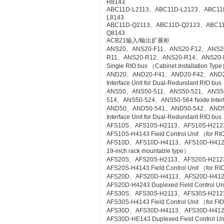
H8143
ABC11D-L2113、ABC11D-L2123、ABC11
L8143
ABC11D-Q2113、ABC11D-Q2123、ABC1
Q8143
ACB21输入/输出扩展柜
ANS20、ANS20-F11、ANS20-F12、ANS2
R11、ANS20-R12、ANS20-R14、ANS20-R21
Single RIO bus （Cabinet Installation Typ
AND20、AND20-F41、AND20-F42、AND2
Interface Unit for Dual-Redundant RIO bus
ANS50、ANS50-511、ANS50-521、ANS5
514、ANS50-524、ANS50-564 Node Interfac
AND50、AND50-541、AND50-542、AND5
Interface Unit for Dual-Redundant RIO b
AFS10S、AFS10S-H2113、AFS10S-H212
AFS10S-H4143 Field Control Unit （for RI
AFS10D、AFS10D-H4113、AFS10D-H4123、AF
19-inch rack mountable type）
AFS20S、AFS20S-H2113、AFS20S-H212
AFS20S-H4143 Field Control Unit （for RIO
AFS20D、AFS20D-H4113、AFS20D-H41
AFS20D-H4243 Duplexed Field Control Uni
AFS30S、AFS30S-H2113、AFS30S-H212
AFS30S-H4143 Field Control Unit （for FIO
AFS30D、AFS30D-H4113、AFS30D-H41
AFS30D-HE143 Duplexed Field Control Uni