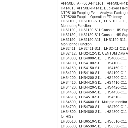
AFF50D、AFF50D-H41101、AFF50D-H41
H41401、AFF50D-H41411 Duplexed Field Co
NTPS100 Exaplog Event Analysis Package
NTPS200 Exapilot Operation Ef?ciency
LHS1100、LHS1100-S11、LHS1100-C11、LH
MonitoringFunction
LHS1120、LHS1120-S11 Console HIS Suppor
LHS1130、LHS1130-S11 Console HIS Suppo
LHS1150、LHS1150-A11、LHS1150-S11、LHS
Monitoring Function
LHS2411、LHS2411-S11、LHS2411-C11 Exa
LHS2412、LHS2412-S11 CENTUM Data Acc
LHS4000、LHS4000-S11、LHS4000-C11 Mil
LHS4100、LHS4100-S11、LHS4100-C11 Con
LHS4150、LHS4150-S11、LHS4150-C11 Re
LHS4190、LHS4190-S11、LHS4190-C11 Lin
LHS4200、LHS4200-S11、LHS4200-C11 Con
LHS4410、LHS4410-S11、LHS4410-C11 Cont
LHS4420、LHS4420-S11、LHS4420-C11 Logi
LHS4450、LHS4450-S11、LHS4450-C11 Mult
LHS4510、LHS4510-S11、LHS4510-C11 Exp
LHS4600、LHS4600-S11 Multiple-monitor
LHS4700、LHS4700-S11、LHS4700-C11 Adv
LHS4800、LHS4800-S11、LHS4800-C11 Con
for HIS）
LHS6510、LHS6510-S11、LHS6510-C11 Lon
LHS6530、LHS6530-S11、LHS6530-C11 R