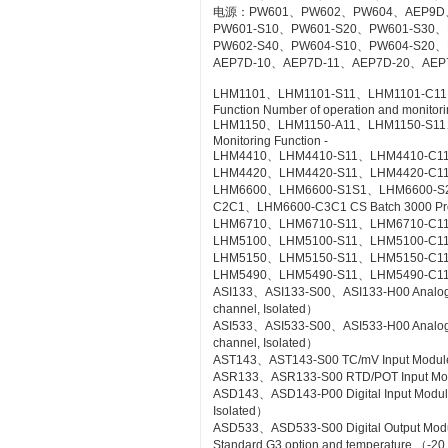
电源：PW601、PW602、PW604、AEP9D
PW601-S10、PW601-S20、PW601-S30、
PW602-S40、PW604-S10、PW604-S20、
AEP7D-10、AEP7D-11、AEP7D-20、AEP
LHM1101、LHM1101-S11、LHM1101-C11、LH
Function Number of operation and monitorin
LHM1150、LHM1150-A11、LHM1150-S11、LH
Monitoring Function -
LHM4410、LHM4410-S11、LHM4410-C11 Con
LHM4420、LHM4420-S11、LHM4420-C11 Log
LHM6600、LHM6600-S1S1、LHM6600-S
C2C1、LHM6600-C3C1 CS Batch 3000 Pr
LHM6710、LHM6710-S11、LHM6710-C11 FC
LHM5100、LHM5100-S11、LHM5100-C11 Sta
LHM5150、LHM5150-S11、LHM5150-C11 T
LHM5490、LHM5490-S11、LHM5490-C11 Se
ASI133、ASI133-S00、ASI133-H00 Analog Inp
channel, Isolated）
ASI533、ASI533-S00、ASI533-H00 Analog Out
channel, Isolated）
AST143、AST143-S00 TC/mV Input Module wi
ASR133、ASR133-S00 RTD/POT Input Module
ASD143、ASD143-P00 Digital Input Module 
Isolated）
ASD533、ASD533-S00 Digital Output Module 
Standard G3 option and temperature （-20