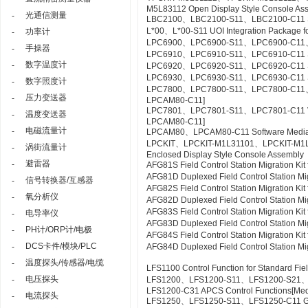
M5L83112 Open Display Style Console As
光通信测量
-
LBC2100、LBC2100-S11、LBC2100-C11 Syst
L*00、L*00-S11 UOI Integration Package fo
功率计
-
LPC6900、LPC6900-S11、LPC6900-C11、L
手操器
-
LPC6910、LPC6910-S11、LPC6910-C11 SO
数字温度计
-
LPC6920、LPC6920-S11、LPC6920-C11 S
LPC6930、LPC6930-S11、LPC6930-C11 SE
数字照度计
-
LPC7800、LPC7800-S11、LPC7800-C11、LP
压力变送器
-
LPCAM80-C11]
LPC7801、LPC7801-S11、LPC7801-C11 VTSPo
温度变送器
-
LPCAM80-C11]
电磁流量计
-
LPCAM80、LPCAM80-C11 Software Media f
LPCKIT、LPCKIT-M1L31101、LPCKIT-M1
涡街流量计
-
Enclosed Display Style Console Assembly
避雷器
-
AFG81S Field Control Station Migration K
AFG81D Duplexed Field Control Station Mi
信号转换器/互感器
-
AFG82S Field Control Station Migration K
氧分析仪
-
AFG82D Duplexed Field Control Station M
AFG83S Field Control Station Migration K
电导率仪
-
AFG83D Duplexed Field Control Station Mi
PH计/ORP计/电极
-
AFG84S Field Control Station Migration K
DCS卡件/模块/PLC
-
AFG84D Duplexed Field Control Station M
温度探头/传感器/电缆
-
LFS1100 Control Function for Standard Fie
电压探头
-
LFS1200、LFS1200-S11、LFS1200-S21
LFS1200-C31 APCS Control Functions[Me
电流探头
-
LFS1250、LFS1250-S11、LFS1250-C11 GSG