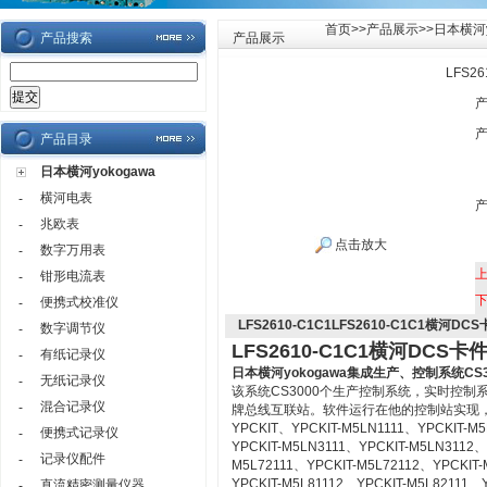
首页
>>
产品展示
>>
日本横河y
产品搜索
产品展示
LFS2
产品目录
日本横河yokogawa
横河电表
-
兆欧表
-
点击放大
数字万用表
-
钳形电流表
-
便携式校准仪
-
LFS2610-C1C1LFS2610-C1C1横河DC
数字调节仪
-
LFS2610-C1C1横河DCS卡
有纸记录仪
-
日本横河yokogawa
集成生产、控制系统CS3
无纸记录仪
-
该系统CS3000个生产控制系统，实时控
混合记录仪
-
牌总线互联站。软件运行在他的控制站实现
YPCKIT、YPCKIT-M5LN1111、YPCKIT-M
便携式记录仪
-
YPCKIT-M5LN3111、YPCKIT-M5LN3112、
记录仪配件
-
M5L72111、YPCKIT-M5L72112、YPCKIT-
YPCKIT-M5L81112、YPCKIT-M5L82111、
直流精密测量仪器
-