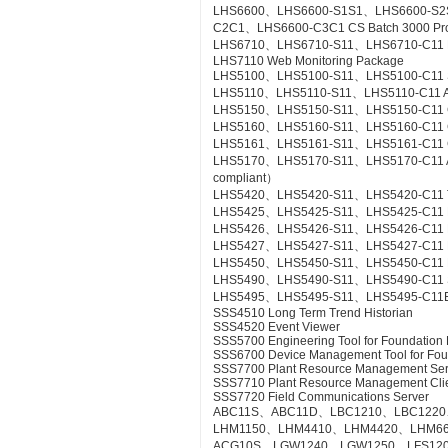
LHS6600、LHS6600-S1S1、LHS6600-S2
C2C1、LHS6600-C3C1 CS Batch 3000 Pr
LHS6710、LHS6710-S11、LHS6710-C11 FCS
LHS7110 Web Monitoring Package
LHS5100、LHS5100-S11、LHS5100-C11 Sta
LHS5110、LHS5110-S11、LHS5110-C11 Ac
LHS5150、LHS5150-S11、LHS5150-C11 Gr
LHS5160、LHS5160-S11、LHS5160-C11 CS
LHS5161、LHS5161-S11、LHS5161-C11 CS
LHS5170、LHS5170-S11、LHS5170-C11 Acce
compliant）
LHS5420、LHS5420-S11、LHS5420-C11 Te
LHS5425、LHS5425-S11、LHS5425-C11 Ex
LHS5426、LHS5426-S11、LHS5426-C11 FC
LHS5427、LHS5427-S11、LHS5427-C11 HI
LHS5450、LHS5450-S11、LHS5450-C11 Mult
LHS5490、LHS5490-S11、LHS5490-C11 Se
LHS5495、LHS5495-S11、LHS5495-C11Elect
SSS4510 Long Term Trend Historian
SSS4520 Event Viewer
SSS5700 Engineering Tool for Foundation 
SSS6700 Device Management Tool for Fou
SSS7700 Plant Resource Management Ser
SSS7710 Plant Resource Management Cli
SSS7720 Field Communications Server
ABC11S、ABC11D、LBC1210、LBC1220
LHM1150、LHM4410、LHM4420、LHM6
ACG10S、LGW1240、LGW1250、LFS12