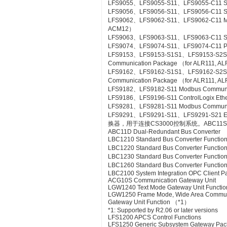
LFS9055、LFS9055-S11、LFS9055-C11 Si
LFS9056、LFS9056-S11、LFS9056-C11 SL
LFS9062、LFS9062-S11、LFS9062-C11 ME
ACM12）
LFS9063、LFS9063-S11、LFS9063-C11 S
LFS9074、LFS9074-S11、LFS9074-C11 PL
LFS9153、LFS9153-S1S1、LFS9153-S2
Communication Package （for ALR111, A
LFS9162、LFS9162-S1S1、LFS9162-S2
Communication Package （for ALR111, A
LFS9182、LFS9182-S11 Modbus Communic
LFS9186、LFS9196-S11 ControlLogix Eth
LFS9281、LFS9281-S11 Modbus Communica
LFS9291、LFS9291-S11、LFS9291-S21 Et
换器，用于连接CS3000控制系统。ABC11S Bus
ABC11D Dual-Redundant Bus Converter
LBC1210 Standard Bus Converter Functio
LBC1220 Standard Bus Converter Functio
LBC1230 Standard Bus Converter Function
LBC1260 Standard Bus Converter Functio
LBC2100 System Integration OPC Client Pac
ACG10S Communication Gateway Unit
LGW1240 Text Mode Gateway Unit Functio
LGW1250 Frame Mode, Wide Area Commun
Gateway Unit Function （*1）
*1: Supported by R2.06 or later versions
LFS1200 APCS Control Functions
LFS1250 Generic Subsystem Gateway Pa