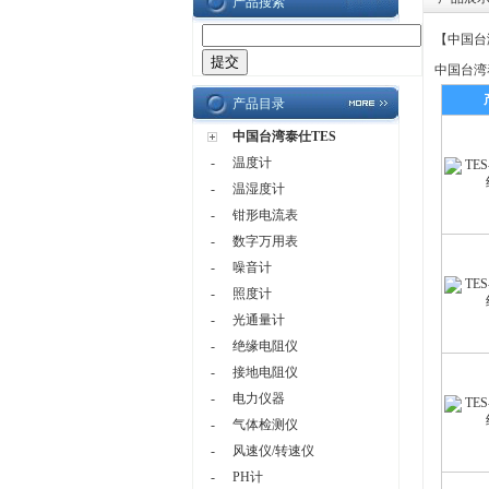
产品搜索
【
中国台
中国台湾
产品目录
中国台湾泰仕TES
-
温度计
-
温湿度计
-
钳形电流表
-
数字万用表
-
噪音计
-
照度计
-
光通量计
-
绝缘电阻仪
-
接地电阻仪
-
电力仪器
-
气体检测仪
-
风速仪/转速仪
-
PH计