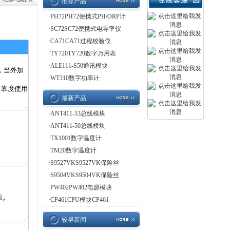
推荐产品
·
PH72PH72便携式PH/ORP计
·
SC72SC72便携式电导率仪
·
CA71CA71过程校验仪
·
TY720TY720数字万用表
·
ALE111-S50通讯模块
·
WT310数字功率计
最新产品
·
ANT411-53总线模块
·
ANT411-50总线模块
·
TX1001数字温度计
·
TM20数字温度计
·
S9527VKS9527VK保险丝
·
S9504VKS9504VK保险丝
·
PW402PW402电源模块
·
CP461CPU模块CP461
较早新闻