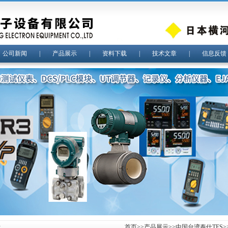
|
公司新闻
|
产品展示
|
资料下载
|
技术文章
|
信息反馈
示
首页
>>
产品展示
>>
中国台湾泰仕TES
>