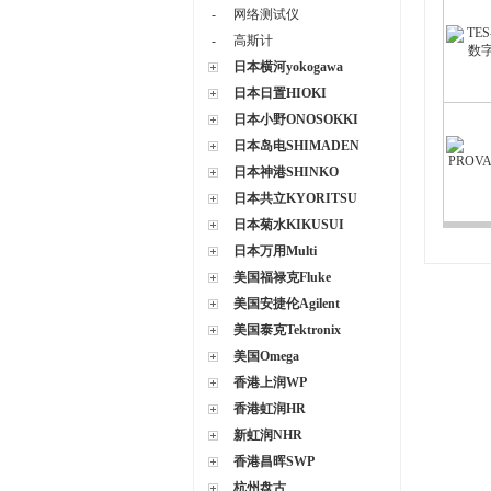
-
网络测试仪
-
高斯计
日本横河yokogawa
日本日置HIOKI
日本小野ONOSOKKI
日本岛电SHIMADEN
日本神港SHINKO
日本共立KYORITSU
日本菊水KIKUSUI
日本万用Multi
美国福禄克Fluke
美国安捷伦Agilent
美国泰克Tektronix
美国Omega
香港上润WP
香港虹润HR
新虹润NHR
香港昌晖SWP
杭州盘古