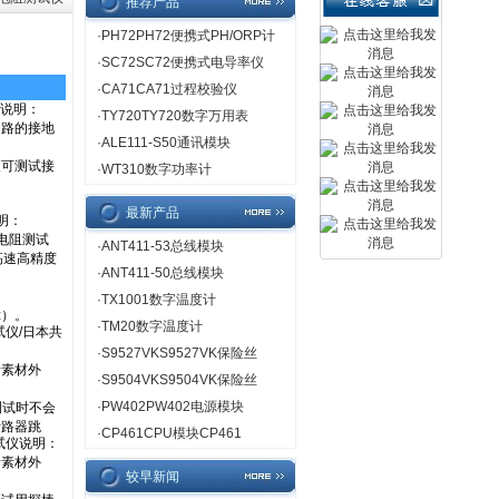
推荐产品
·
PH72PH72便携式PH/ORP计
·
SC72SC72便携式电导率仪
·
CA71CA71过程校验仪
·
TY720TY720数字万用表
·
ALE111-S50通讯模块
·
WT310数字功率计
最新产品
·
ANT411-53总线模块
·
ANT411-50总线模块
·
TX1001数字温度计
·
TM20数字温度计
·
S9527VKS9527VK保险丝
·
S9504VKS9504VK保险丝
·
PW402PW402电源模块
·
CP461CPU模块CP461
较早新闻