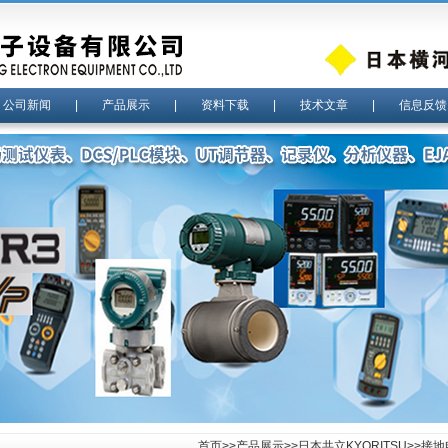
|
公司新闻
|
产品展示
|
资料下载
|
技术文章
|
信息反馈
首页
>>
产品展示
>>
日本共立KYORITSU
>>
接地