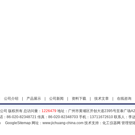
|
公司介绍
|
产品展示
|
公司新闻
|
资料下载
|
技术文章
|
在线咨询
公司 版权所有 总访问量：
1226479
地址：广州市黄埔区开创大道2395号至泰广场A2栋1
话：86-020-82348721 传真：86-020-82348703 手机：13711672610 联系人：李
m
GoogleSitemap
网址：www.jichuang-china.com 技术支持：
化工仪器网
管理登