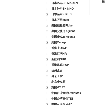
日本岛电SHIMADEN
日本神港SHINKO
日本菊水KIKUSUI
日本万用Multi
美国福禄克Fluke
美国安捷伦Agilent
美国泰克Tektronix
美国Omega
香港上润WP
香港虹润HR
新虹润NHR
香港昌晖SWP
杭州盘古
昆仑工控
北京金立石
英国WEST
中国台湾固纬GWinstek
中国台湾泰仕TES
中国台湾衡欣AZ