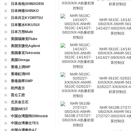
日本岛电SHIMADEN
积算控制仪
日本神港SHINKO
日本共立KYORITSU
NHR-5610C-14/14/
0/0/2/X/X-ANHR-56
日本菊水KIKUSUI
14/14/27-0/0/2/X/X
日本万用Multi
算控制仪
美国福禄克Fluke
美国安捷伦Agilent
NHR-5610C-14/14/
美国泰克Tektronix
0/0/X/X/X-ANHR-56
14/14/27-0/0/X/X/X
美国Omega
算控制仪
香港上润WP
香港虹润HR
NHR-5610C-02/02/
香港昌晖SWP
X/X/X/X/X-ANHR-56
02/02/27-X/X/X/X/X
杭州盘古
积算控制仪
昆仑工控
北京金立石
NHR-5610B-27/27/
英国WEST
0/0/2/X/X-ANHR-56
中国台湾固纬GWinstek
27/27/27-0/0/2/X/X
算控制仪
中国台湾泰仕TES
中国台湾衡欣AZ