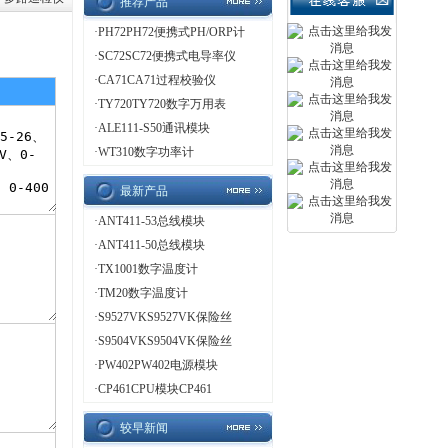
推荐产品
·
PH72PH72便携式PH/ORP计
·
SC72SC72便携式电导率仪
·
CA71CA71过程校验仪
·
TY720TY720数字万用表
·
ALE111-S50通讯模块
·
WT310数字功率计
最新产品
·
ANT411-53总线模块
·
ANT411-50总线模块
·
TX1001数字温度计
·
TM20数字温度计
·
S9527VKS9527VK保险丝
·
S9504VKS9504VK保险丝
·
PW402PW402电源模块
·
CP461CPU模块CP461
较早新闻