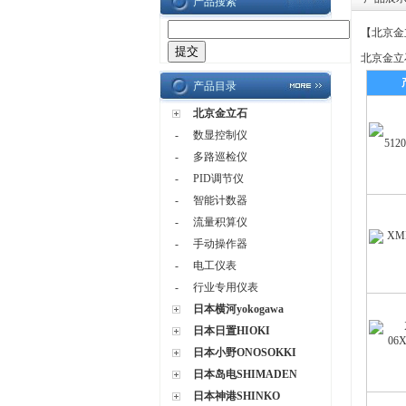
产品搜索
【
北京金
北京金立
产品目录
北京金立石
-
数显控制仪
-
多路巡检仪
-
PID调节仪
-
智能计数器
-
流量积算仪
-
手动操作器
-
电工仪表
-
行业专用仪表
日本横河yokogawa
日本日置HIOKI
日本小野ONOSOKKI
日本岛电SHIMADEN
日本神港SHINKO