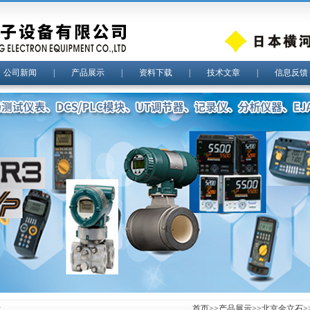
|
公司新闻
|
产品展示
|
资料下载
|
技术文章
|
信息反馈
示
首页
>>
产品展示
>>
北京金立石
>