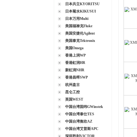
日本共立KYORITSU
日本菊水KIKUSUI
日本万用Multi
美国福禄克Fluke
美国安捷伦Agilent
美国泰克Tektronix
美国Omega
香港上润WP
香港虹润HR
新虹润NHR
香港昌晖SWP
杭州盘古
昆仑工控
英国WEST
中国台湾固纬GWinstek
中国台湾泰仕TES
中国台湾衡欣AZ
中国台湾艾普斯APC
深圳胜利VICTOR