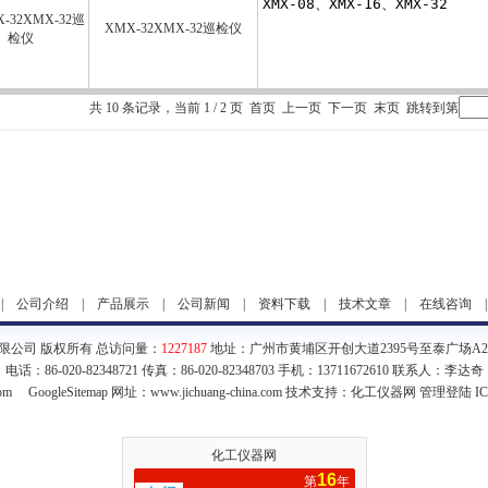
XMX-32XMX-32巡检仪
共 10 条记录，当前 1 / 2 页 首页 上一页
下一页
末页
跳转到第
|
公司介绍
|
产品展示
|
公司新闻
|
资料下载
|
技术文章
|
在线咨询
限公司 版权所有 总访问量：
1227187
地址：广州市黄埔区开创大道2395号至泰广场A2栋1
电话：86-020-82348721 传真：86-020-82348703 手机：13711672610 联系人：李达奇
com
GoogleSitemap
网址：www.jichuang-china.com 技术支持：
化工仪器网
管理登陆
I
化工仪器网
16
第
年