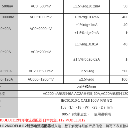
0~500mA
AC0~500mV
±1.5%rdg±0.2mA
50
~1000mA
AC0~1000mV
±3%rdg±0.4mA
40
±1%rdg±1mA
40
 0~20A
AC0~2000mV
±1.5%rdg±2mA
1
±1%rdg±0.01A
40
 0~20A
AC0~200mV
±1.5%rdg±0.02A
1
20~60A
AC200~600mV
±2.5%rdg
50
60~120A
AC600~1200mV
±2.5%rdg
100
Ø
径
zui大
8mm
电流
AC200mA量程时6A,AC2A量程时60A,AC20A量程时120
格
IEC61010-1 CAT.II 100V 污染度2
寸
153（L）
×18（W）×23（D）mm
9057（携带皮套） 使用说明书
MODEL8112钳形电流适配器
日本共立8112
MODEL8112
8112MODEL8112钳形电流适配器
感兴趣，想了解更详细的产品信息，填写下表直接