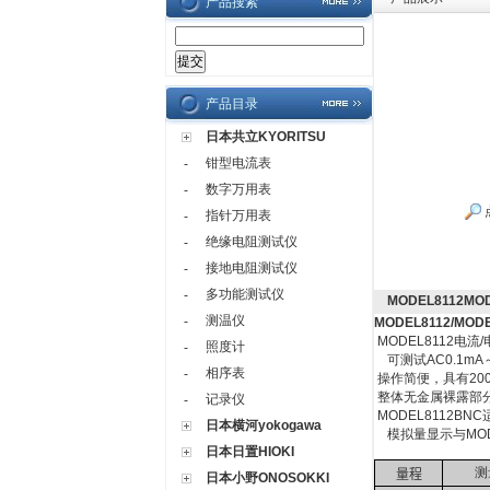
产品搜索
产品目录
日本共立KYORITSU
钳型电流表
-
数字万用表
-
指针万用表
-
绝缘电阻测试仪
-
接地电阻测试仪
-
多功能测试仪
-
MODEL8112M
测温仪
-
MODEL8112/MOD
MODEL8112电
照度计
-
可测试AC0.1mA～
相序表
-
操作简便，具有200
整体无金属裸露部
记录仪
-
MODEL8112B
日本横河yokogawa
模拟量显示与MODE
日本日置HIOKI
测
量程
日本小野ONOSOKKI