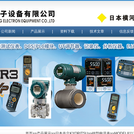
|
公司新闻
|
产品展示
|
资料下载
|
技术文章
|
信息反馈
首页
>>
产品展示
>>
日本共立KYORITSU
>>
钳型电流表
>>MODEL8