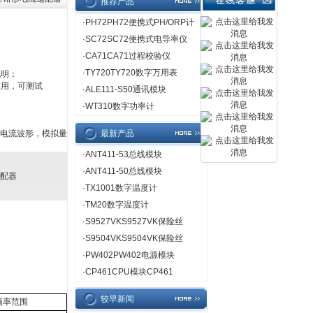
推荐产品
·
PH72PH72便携式PH/ORP计
·
SC72SC72便携式电导率仪
·
CA71CA71过程校验仪
·
TY720TY720数字万用表
说明：
使用，可测试
·
ALE111-S50通讯模块
·
WT310数字功率计
观察电流波形，模拟量
最新产品
·
ANT411-53总线模块
·
ANT411-50总线模块
适配器
·
TX1001数字温度计
·
TM20数字温度计
·
S9527VKS9527VK保险丝
·
S9504VKS9504VK保险丝
·
PW402PW402电源模块
·
CP461CPU模块CP461
较早新闻
频率范围