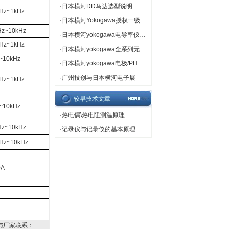
·
日本横河DD马达选型说明
Hz~1kHz
·
日本横河Yokogawa授权一级代理
Hz~10kHz
·
日本横河yokogawa电导率仪专卖
Hz~1kHz
·
日本横河yokogawa全系列无纸记录仪
~10kHz
·
日本横河yokogawa电极/PH计/ORP计热卖
·
广州技创与日本横河电子展
Hz~1kHz
较早技术文章
~10kHz
·
热电偶\热电阻测温原理
Hz~10kHz
·
记录仪与记录仪的基本原理
Hz~10kHz
A
与厂家联系：