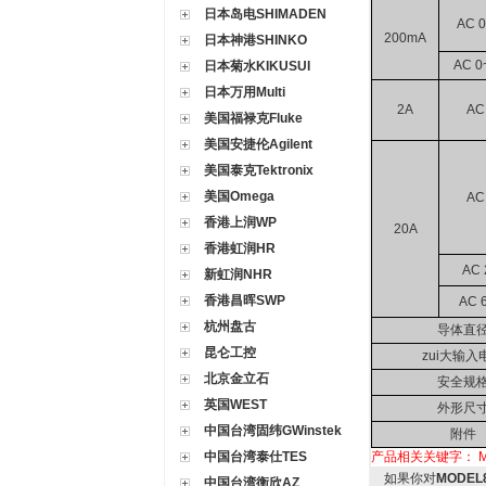
日本岛电SHIMADEN
AC 
200mA
日本神港SHINKO
AC 0
日本菊水KIKUSUI
日本万用Multi
2A
AC
美国福禄克Fluke
美国安捷伦Agilent
美国泰克Tektronix
美国Omega
AC
香港上润WP
20A
香港虹润HR
AC 
新虹润NHR
香港昌晖SWP
AC 
杭州盘古
导体直
昆仑工控
zui大输入
北京金立石
安全规
英国WEST
外形尺
中国台湾固纬GWinstek
附件
中国台湾泰仕TES
产品相关关键字：
如果你对
MODEL
中国台湾衡欣AZ