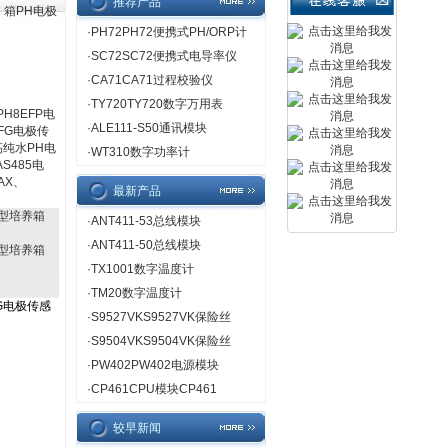
推荐产品
箱PH电极
·
PH72PH72便携式PH/ORP计
·
SC72SC72便携式电导率仪
·
CA71CA71过程校验仪
·
TY720TY720数字万用表
PH8EFP电
·
ALE111-S50通讯模块
FG电极传
高纯水PH电
·
WT310数字功率计
AS485电
AX、
最新产品
1小型培养箱
·
ANT411-53总线模块
·
ANT411-50总线模块
5小型培养箱
·
TX1001数字温度计
·
TM20数字温度计
FG电极传感
·
S9527VKS9527VK保险丝
·
S9504VKS9504VK保险丝
·
PW402PW402电源模块
·
CP461CPU模块CP461
较早新闻