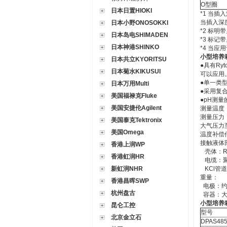
O型圈
日本日置HIOKI
*1 当插
当插入深度
日本小野ONOSOKKI
*2 标
日本岛电SHIMADEN
*3 标
日本神港SHINKO
*4 当应
小型培养箱
日本共立KYORITSU
●具有R
日本菊水KIKUSUI
可以应用
●单一类
日本万用Multi
●采用复
美国福禄克Fluke
●pH测
美国安捷伦Agilent
测量温度：
测量压力：
美国泰克Tektronix
大气压力至
美国Omega
温度补偿传
接触液体
香港上润WP
壳体：Ry
香港虹润HR
电缆：聚
新虹润NHR
KCl管
重量：
香港昌晖SWP
电极：约0
杭州盘古
容器：大约
小型培养箱
昆仑工控
型号
北京金立石
DPAS48