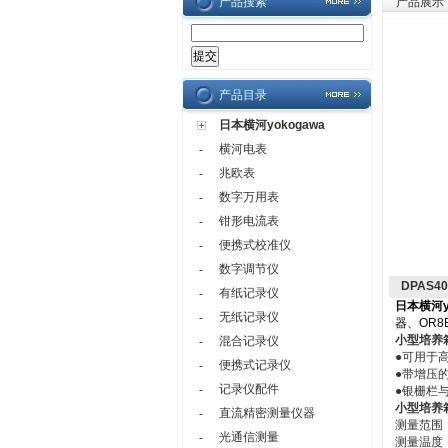
产品搜索
产品展示
产品目录
日本横河yokogawa
横河电表
-
兆欧表
-
数字万用表
-
钳形电流表
-
便携式校准仪
-
数字调节仪
-
DPAS4
有纸记录仪
-
日本横河yo
无纸记录仪
-
器
、
OR
小型培养箱
混合记录仪
-
●可用于
便携式记录仪
-
●带增压
记录仪配件
-
●银栅栏
小型培养箱
直流精密测量仪器
-
测量范围：
光通信测量
-
测量温度：