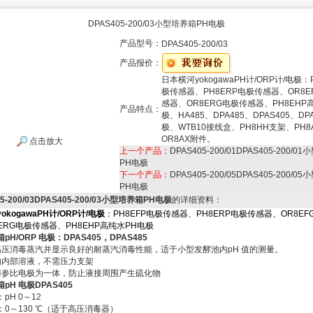
DPAS405-200/03小型培养箱PH电极
产品型号：
DPAS405-200/03
产品报价：
日本横河yokogawaPH计/ORP计/电极：
极传感器、PH8ERP电极传感器、OR8E
感器、OR8ERG电极传感器、PH8EHP
产品特点：
极、HA485、DPA485、DPAS405、DP
极、WTB10接线盒、PH8HH支架、PH8
OR8AX附件。
点击放大
上一个产品：
DPAS405-200/01DPAS405-200/0
PH电极
下一个产品：
DPAS405-200/05DPAS405-200/0
PH电极
05-200/03DPAS405-200/03小型培养箱PH电极
的详细资料：
kogawa
PH计/ORP计/电极
：
PH8EFP电极传感器
、
PH8ERP电极传感器
、
OR8E
8ERG电极传感器
、
PH8EHP高纯水PH电极
pH/ORP
电极：DPAS405
，DPAS485
高压消毒蒸汽并显示良好的耐蒸汽消毒性能，适于小型发酵池内pH 值的测量。
的内部溶液，不需压力支架
与参比电极为一体，防止液接周围产生硫化物
pH 电极DPAS405
pH 0～12
0～130 ℃（适于高压消毒器）