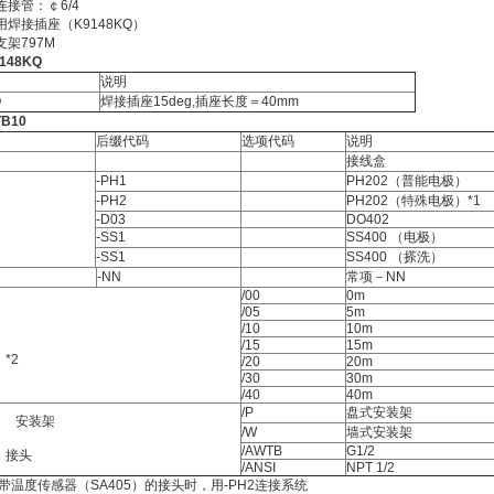
接管：￠6/4
焊接插座（K9148KQ）
架797M
148KQ
说明
Q
焊接插座15deg,插座长度＝40mm
B10
后缀代码
选项代码
说明
接线盒
-PH1
PH202（普能电极）
-PH2
PH202（特殊电极）*1
-D03
DO402
-SS1
SS400 （电极）
-SS1
SS400 （搽洗）
-NN
常项－NN
/00
0m
/05
5m
/10
10m
/15
15m
*2
/20
20m
/30
30m
/40
40m
/P
盘式安装架
安装架
/W
墙式安装架
/AWTB
G1/2
头
/ANSI
NPT 1/2
用带温度传感器（SA405）的接头时，用-PH2连接系统