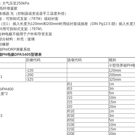
大气压至250kPa
:高纤维凝胶
传感器:无（控制器或变送器手工温度补偿）
架：可拆卸式支架（797M）或硅衬套
（注1） 插入长度为120mm和200mm时用硅衬套或插座（DIN Pg13.5 阴）插入长度为
时用可拆卸式支架（797M）
 这种电极不能用于户外和导管支架
部分材料：外壳：玻璃
硅橡胶
PH/ORP测量系统
PH电极DPAS405型谱表
后缀代码
选项代码
规则
5
小型培养箱PH
-120
120mm
-200
200mm
1
-325
325mm
/01
1m
/03
3m
/PH400
/05
5m
*2
/10
10m
/15
15m
/20
20m
/01E
1m
3
/03E
3m
/05E
5m
/10E
10m
/15E
15m
/20E
20m