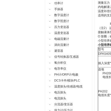
测量压力：
功率计
-
内电解液
手操器
-
温度补偿
数字温度计
-
适用的支
数字照度计
-
压力变送器
-
（注2）
接触液体
温度变送器
-
O 形圈：
电磁流量计
-
小型培养箱
涡街流量计
小型培养箱
-
型号
避雷器
-
DPAS40
信号转换器/互感器
-
氧分析仪
-
插入深度*
电导率仪
-
选项
PH200
PH计/ORP计/电极
-
电缆长度
DCS卡件/模块/PLC
-
温度探头/传感器/电缆
-
PH202
电压探头
-
电缆长度*
电流探头
-
分流器/变压器
-
张力计/压力计
-