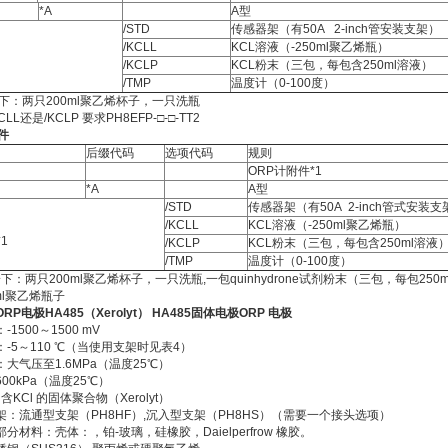
*A
A型
/STD
传感器架（有50A 2-inch管安装支架）
/KCLL
KCL溶液（-250ml聚乙烯瓶）
/KCLP
KCL粉末（三包，每包含250ml溶液）
/TMP
温度计（0-100度）
一下：两只200ml聚乙烯杯子，一只洗瓶
CLL还是/KCLP 要求PH8EFP-□-□-TT2
件
后缀代码
选项代码
规则
ORP计附件*1
*A
A型
/STD
传感器架（有50A 2-inch管式安装支
/KCLL
KCL溶液（-250ml聚乙烯瓶）
1
/KCLP
KCL粉末（三包，每包含250ml溶液
/TMP
温度计（0-100度）
一下：两只200ml聚乙烯杯子，一只洗瓶,一包quinhydrone试剂粉末（三包，每包250
ml聚乙烯瓶子
RP电极HA485（Xerolyt） HA485固体电极ORP 电极
1500～1500 mV
-5～110 ℃（当使用支架时见表4）
大气压至1.6MPa（温度25℃）
00kPa（温度25℃）
含KCl 的固体聚合物（Xerolyt）
架：流通型支架（PH8HF）,沉入型支架（PH8HS）（需要一个接头选项）
分材料：壳体：，铂-玻璃，硅橡胶，Daielperfrow 橡胶。