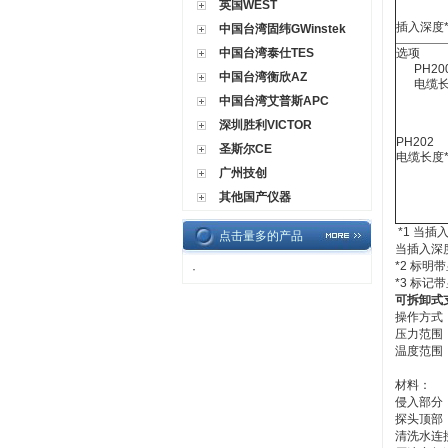
英国WEST
插入深度*
中国台湾固纬GWinstek
中国台湾泰仕TES
选项
PH200
中国台湾衡欣AZ
电缆长度
中国台湾艾普斯APC
深圳胜利VICTOR
PH202
圣斯尔CE
电缆长度*
广州技创
其他国产仪器
*1 当插
点击量多的产品
当插入深度
*2 标
·
*3 标
可拆卸式支
操作方式
压力范围：0
温度范围：
顶端部
材料：
侵入部分：
探头顶部
清洗水连接