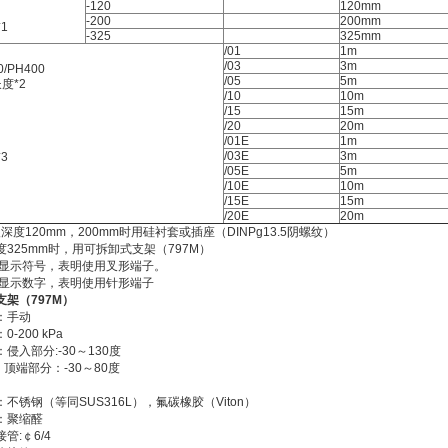
-120
120mm
-200
200mm
1
-325
325mm
/01
1m
/03
3m
/PH400
/05
5m
*2
/10
10m
/15
15m
/20
20m
/01E
1m
/03E
3m
3
/05E
5m
/10E
10m
/15E
15m
/20E
20m
入深度120mm，200mm时用硅衬套或插座（DINPg13.5阴螺纹）
325mm时，用可拆卸式支架（797M）
明带显示符号，表明使用叉形端子。
记带显示数字，表明使用针形端子
架（797M）
：手动
-200 kPa
侵入部分:-30～130度
分：-30～80度
不锈钢（等同SUS316L），氟碳橡胶（Viton）
：聚缩醛
管:￠6/4