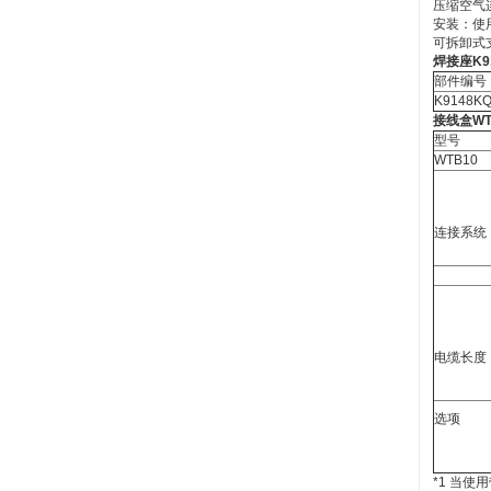
压缩空气连
安装：使用
可拆卸式支
焊接座K9
部件编号
K9148K
接线盒WT
型号
WTB10
连接系统
电缆长度 
选项 
接
*1 当使