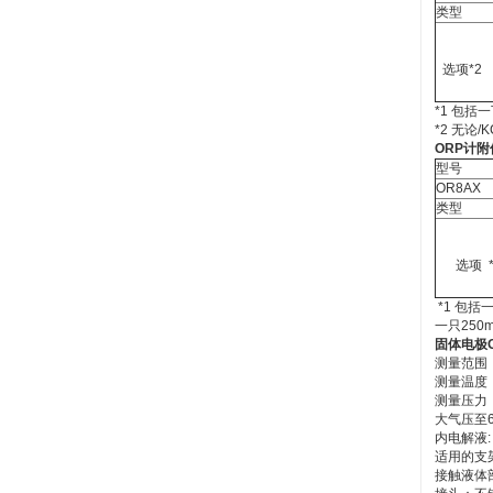
类型
选项*2
*1 包括
*2 无论/K
ORP计附
型号
OR8AX
类型
选项 *
*1 包括
一只250
固体电极O
测量范围：-
测量温度：
测量压力：
大气压至6
内电解液: 
适用的支
接触液体部