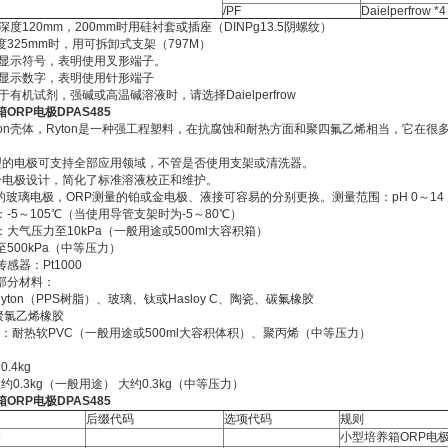
/PF
Daielperfrow *4
入深度120mm，200mm时用硅衬套或插座（DINPg13.5阴螺纹）
325mm时，用可拆卸式支架（797M）
明带显示符号，表明使用叉形端子。
记带显示数字，表明使用针形端子
用于有机试剂，强碱或高温碱溶液时，请选择Daielperfrow
ORP电极DPAS485
yton壳体，Ryton是一种强工程塑料，在抗腐蚀和耐热方面和聚四氟乙烯相当，它在很
。
型的电极可支持全部应用领域，不管是否使用支架或清洗器。
合电极设计，简化了标准溶液校正和维护。
量的玻璃电极，ORP测量的铂或金电极、液接可容易的分别更换。测量范围：pH 0～14
-5～105℃（当使用导管支架时为-5～80℃）
大气压力至10kPa（一般用途或500ml大容积箱）
500kPa（中等压力）
感器：Pt1000
部分材料：
ton（PPS树脂）、玻璃、钛或Hasloy C、陶瓷、碳氟橡胶
氯乙烯橡胶
道：耐热软PVC（一般用途或500ml大容积体积）、聚丙烯（中等压力）
.4kg
0.3kg（一般用途） 大约0.3kg（中等压力）
ORP电极DPAS485
后缀代码
选项代码
规则
5
小型培养箱ORP电