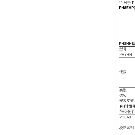
*2 对于
PH8EH
PH8HH
型号
PH8HH
连接
―――
类型
选项
安装支架
PH
计附
PH计附
PH8AX
校正试剂