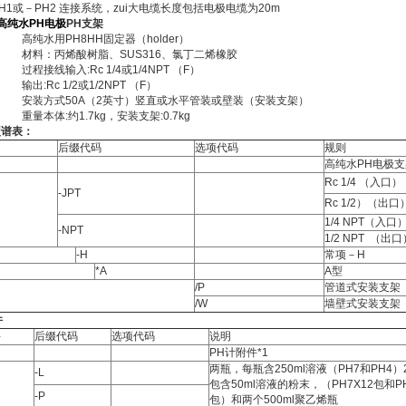
-PH1或－PH2 连接系统，zui大电缆长度包括电极电缆为20m
P高纯水PH电极
PH支架
高纯水用PH8HH固定器（holder）
材料：丙烯酸树脂、SUS316、氯丁二烯橡胶
过程接线输入:Rc 1/4或1/4NPT （F）
输出:Rc 1/2或1/2NPT （F）
安装方式50A（2英寸）竖直或水平管装或壁装（安装支架）
重量本体:约1.7kg，安装支架:0.7kg
型谱表：
后缀代码
选项代码
规则
高纯水PH电极支
Rc 1/4 （入口）
-JPT
Rc 1/2）（出口
1/4 NPT（入口
-NPT
1/2 NPT （出口
-H
常项－H
*A
A型
/P
管道式安装支架
/W
墙壁式安装支架
件
件
后缀代码
选项代码
说明
PH计附件*1
两瓶，每瓶含250ml溶液（PH7和PH4）
-L
包含50ml溶液的粉末，（PH7X12包和PH
-P
包）和两个500ml聚乙烯瓶