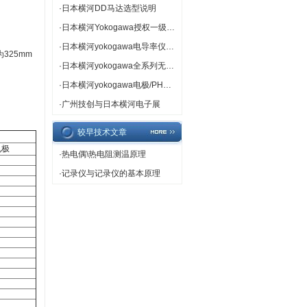
·
日本横河DD马达选型说明
·
日本横河Yokogawa授权一级代理
·
日本横河yokogawa电导率仪专卖
325mm
·
日本横河yokogawa全系列无纸记录仪
·
日本横河yokogawa电极/PH计/ORP计热卖
·
广州技创与日本横河电子展
较早技术文章
电极
·
热电偶\热电阻测温原理
·
记录仪与记录仪的基本原理