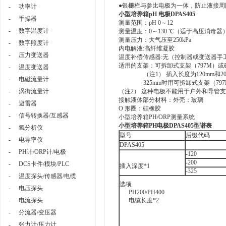
●银栅栏与参比电极为一体，防止液接周
-
功率计
小型培养箱pH 电极DPAS405
-
手操器
测量范围：pH 0～12
-
数字温度计
测量温度：0～130 ℃（适于高压消毒器
测量压力：大气压至250kPa
-
数字照度计
内电解液:高纤维凝胶
-
压力变送器
温度补偿传感器:无（控制器或变送器手
适用的支架：可拆卸式支架（797M）或
-
温度变送器
（注1） 插入长度为120mm和2
-
电磁流量计
325mm时用可拆卸式支架（79
-
涡街流量计
（注2） 这种电极不能用于户外和导管
接触液体部分材料：外壳：玻璃
-
避雷器
O 形圈：硅橡胶
-
信号转换器/互感器
小型培养箱PH/ORP测量系统
小型培养箱PH电极DPAS405型谱表
-
氧分析仪
型号
后缀代码
-
电导率仪
DPAS405
-
PH计/ORP计/电极
-120
-200
-
DCS卡件/模块/PLC
插入深度*1
-325
-
温度探头/传感器/电缆
选项
-
电压探头
PH200/PH400
-
电流探头
电缆长度*2
-
分流器/变压器
-
张力计/压力计