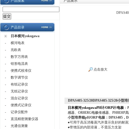
产品搜索
产品展示
DPAS4
产品目录
日本横河yokogawa
-
横河电表
-
兆欧表
-
数字万用表
-
钳形电流表
点击放大
-
便携式校准仪
-
数字调节仪
-
有纸记录仪
-
无纸记录仪
-
混合记录仪
DPAS405-325/20DPAS405-325/20
-
便携式记录仪
日本横河yokogawa
PH计/ORP计/电极
：
-
记录仪配件
感器
、
OR8ERG电极传感器
、
PH8EHP
小型培养箱pH/ORP
电极：DPAS405
，D
-
直流精密测量仪器
●可用于高压消毒蒸汽并显示良好的耐蒸
-
光通信测量
●带增压的内部溶液，不需压力支架