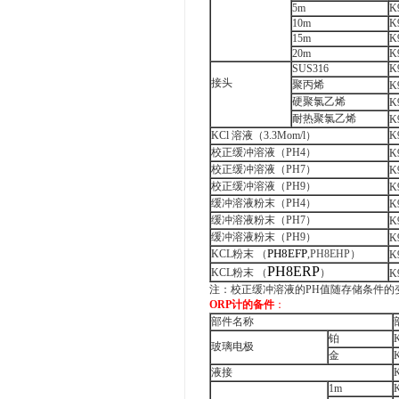
5m
K
10m
K
15m
K
20m
K
SUS316
K
接头
聚丙烯
K
硬聚氯乙烯
K
耐热聚氯乙烯
K
KCl 溶液（3.3Mom/l）
K
校正缓冲溶液（PH4）
K
校正缓冲溶液（PH7）
K
校正缓冲溶液（PH9）
K
缓冲溶液粉末（PH4）
K
缓冲溶液粉末（PH7）
K
缓冲溶液粉末（PH9）
K
PH8EFP
KCL粉末 （
,
PH8EHP
）
K
PH8ERP
KCL粉末 （
）
K
注：校正缓冲溶液的PH值随存储条件的
ORP计的备件
：
部件名称
铂
玻璃电极
金
液接
1m