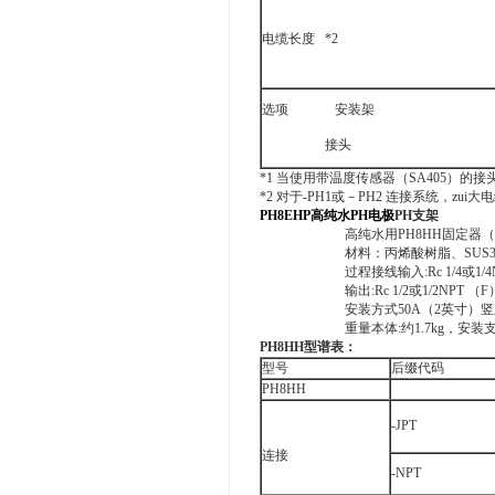
电缆长度 *2
选项 安装架
接头
*1 当使用带温度传感器（SA405）的接
*2 对于-PH1或－PH2 连接系统，zu
PH8EHP高纯水PH电极
PH支架
高纯水用PH8HH固定器（ho
材料：丙烯酸树脂、SUS
过程接线输入:Rc 1/4或1/4
输出:Rc 1/2或1/2NPT （F
安装方式50A（2英寸）
重量本体:约1.7kg，安装支架
PH8HH型谱表：
型号
后缀代码
PH8HH
-JPT
连接
-NPT