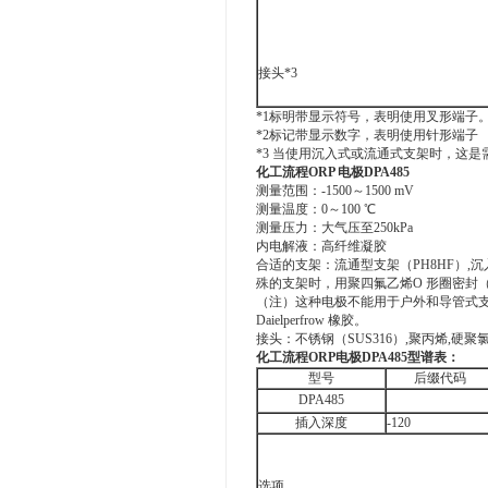
接头*3
*1标明带显示符号，表明使用叉形端子
*2标记带显示数字，表明使用针形端子
*3 当使用沉入式或流通式支架时，这是
化工流程ORP 电极DPA485
测量范围：-1500～1500 mV
测量温度：0～100 ℃
测量压力：大气压至250kPa
内电解液：高纤维凝胶
合适的支架：流通型支架（PH8HF）,
殊的支架时，用聚四氟乙烯O 形圈密封（K
（注）这种电极不能用于户外和导管式支
Daielperfrow 橡胶。
接头：不锈钢（SUS316）,聚丙烯,硬
化工流程ORP电极DPA485型谱表：
型号
后缀代码
DPA485
插入深度
-120
选项