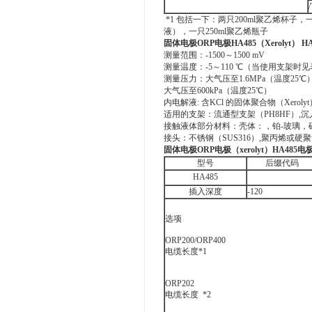
*1 包括一下：两只200ml聚乙烯杯子，一只
液），一只250ml聚乙烯瓶子
固体电极ORP电极HA485（Xerolyt） H
测量范围：-1500～1500 mV
测量温度：-5～110 ℃（当使用支架时见
测量压力：大气压至1.6MPa（温度25℃
大气压至600kPa（温度25℃）
内电解液: 含KCl 的固体聚合物（Xerolyt
适用的支架：流通型支架（PH8HF）,
接触液体部分材料：壳体：，铂-玻璃，硅橡胶，
接头：不锈钢（SUS316）,聚丙烯或硬
固体电极ORP电极（xerolyt）HA485
型号
后缀代码
HA485
插入深度
-120
选项
ORP200/ORP400
电缆长度*1
ORP202
电缆长度 *2