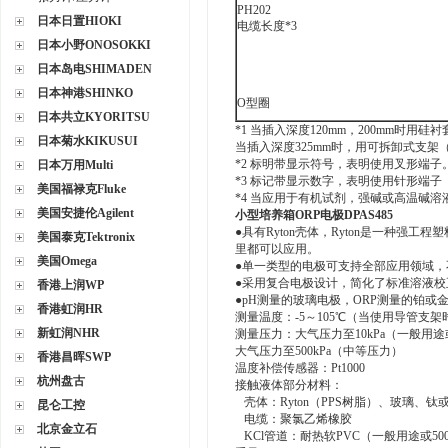
PH202
日本日置HIOKI
电缆长度*3
日本小野ONOSOKKI
日本岛电SHIMADEN
日本神港SHINKO
O型圈
日本共立KYORITSU
*1 当插入深度120mm，200mm时用硅衬
日本菊水KIKUSUI
当插入深度325mm时，用可拆卸式支架（
*2 标明带显示符号，表明使用叉形端子
日本万用Multi
*3 标记带显示数字，表明使用针形端子
美国福禄克Fluke
*4 当应用于有机试剂，强碱或高温碱溶液时，请
美国安捷伦Agilent
小型培养箱ORP电极DPAS485
●具有Ryton壳体，Ryton是一种强
美国泰克Tektronix
里都可以应用。
美国Omega
●单一类型的电极可支持全部应用领域，
●采用复合电极设计，简化了标准溶液校
香港上润WP
●pH测量的玻璃电极，ORP测量的铂或金
香港虹润HR
测量温度：-5～105℃（当使用导管支架时
新虹润NHR
测量压力：大气压力至10kPa（一般用途或
大气压力至500kPa（中等压力）
香港昌晖SWP
温度补偿传感器：Pt1000
杭州盘古
接触液体部分材料：
壳体：Ryton（PPS树脂）、玻璃、钛或H
昆仑工控
电缆：聚氯乙烯橡胶
北京金立石
KCl管道：耐热软PVC（一般用途或5