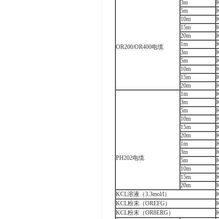
3m
5m
10m
15m
20m
1m
OR200/OR400电缆
3m
5m
10m
15m
20m
1m
3m
5m
10m
15m
20m
1m
3m
PH202电缆
5m
10m
15m
20m
KCL溶液（3.3mol/l）
KCL粉末（OREFG）
KCL粉末（OR8ERG）