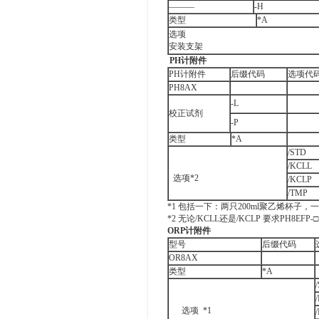
―――
-H
类型
*A
选项
安装支架
PH
计附件
PH计附件
后缀代码
选项代
PH8AX
-L
校正试剂
-P
类型
*A
/STD
/KCLL
选项*2
/KCLP
/TMP
*1 包括一下：两只200ml聚乙烯杯子，
*2 无论/KCLL还是/KCLP 要求PH8EFP-□-
ORP计附件
型号
后缀代码
OR8AX
类型
*A
选项 *1