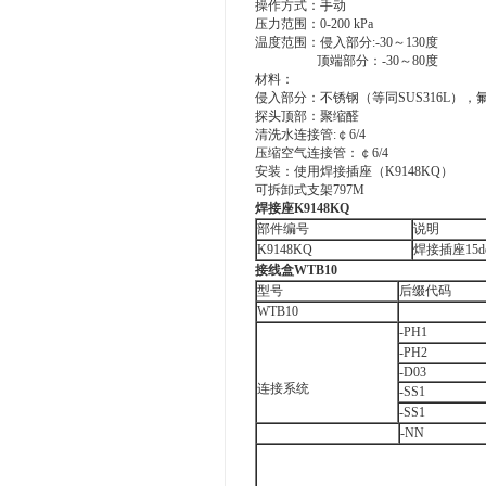
操作方式：手动
压力范围：0-200 kPa
温度范围：侵入部分:-30～130度
顶端部分：-30～80度
材料：
侵入部分：不锈钢（等同SUS316L），氟
探头顶部：聚缩醛
清洗水连接管:￠6/4
压缩空气连接管：￠6/4
安装：使用焊接插座（K9148KQ）
可拆卸式支架797M
焊接座K9148KQ
部件编号
说明
K9148KQ
焊接插座15d
接线盒WTB10
型号
后缀代码
WTB10
-PH1
-PH2
-D03
连接系统
-SS1
-SS1
-NN