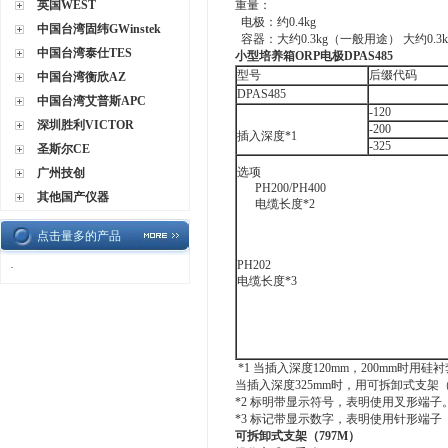
英国WEST
重量：
电极：约0.4kg
中国台湾固纬GWinstek
容器：大约0.3kg（一般用途） 大约0.3
中国台湾泰仕TES
小型培养箱ORP电极DPAS485
型号
后缀代码
中国台湾衡欣AZ
DPAS485
中国台湾艾普斯APC
-120
深圳胜利VICTOR
-200
插入深度*1
-325
圣斯尔CE
选项
广州技创
PH200/PH400
其他国产仪器
电缆长度*2
点击量多的产品
PH202
·
电缆长度*3
*1 当插入深度120mm，200mm时用硅衬
当插入深度325mm时，用可拆卸式支架（
*2 标明带显示符号，表明使用叉形端子
*3 标记带显示数字，表明使用针形端子
可拆卸式支架（797M）