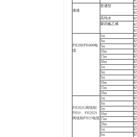
K
普通型
K
液接
K
高纯水
K
聚四氟乙烯
K
K
1m
K
3m
K
PH200/PH400电
5m
K
缆
10m
K
15m
K
20m
K
1m
K
3m
K
5m
K
10m
K
15m
K
20m
K
1m
K
3m
K
PH202G两线制
5m
K
PH计
、
PH202S
10m
K
两线制PH计
电缆
15m
K
20m
K
1m
K
3m
K