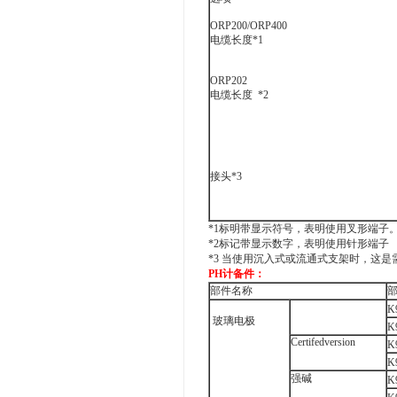
ORP200/ORP400
电缆长度*1
ORP202
电缆长度 *2
接头*3
*1标明带显示符号，表明使用叉形端子
*2标记带显示数字，表明使用针形端子
*3 当使用沉入式或流通式支架时，这是
PH计备件：
部件名称
K
玻璃电极
K
Certifedversion
K
K
强碱
K