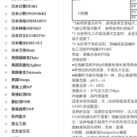
/S3
日本日置HIOKI
/PP
/PV
O型圈
日本小野ONOSOKKI
/PF
日本岛电SHIMADEN
*1标明带显示符号，表明使用叉形端子
日本神港SHINKO
*2标记带显示数字，表明使用针形端子
*3 当使用沉入式或流通式支架时，这是
日本共立KYORITSU
就不需要了。
日本菊水KIKUSUI
*4 当应用于有机试剂，强碱或高温碱时，请选择
化工流程PH电极DPA405
日本万用Multi
用途：测量水质的PH值
美国福禄克Fluke
详细说明：
●在电解流程中的pH测量有很长使用寿
美国安捷伦Agilent
●带增压的内部溶液，不需压力支架。
美国泰克Tektronix
●银栅栏与参比电极为一体，防止液接周
美国Omega
测量范围：pH 0～14
测量温度：0～100℃
香港上润WP
测量压力：大气压力至250kpa
香港虹润HR
内电解液：高纤维凝胶
温度补偿传感器：无（在控制器或变送器
新虹润NHR
SA405 的适配器）
香港昌晖SWP
适用的支架：流通型支架PH8HF，沉入
杭州盘古
SA405的接头时不需要）电解流程使用
注：这种电极不能用于户外和导管式支
昆仑工控
接触液体部分材料：壳体：玻璃
北京金立石
O形圈：硅橡胶或Daielperfrow橡胶