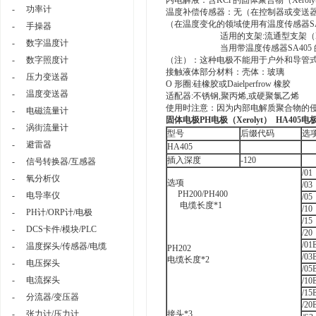
内电解液：含KCl 的固体聚合物（Xeroly
-
功率计
温度补偿传感器：无（在控制器或变送
（在温度变化的领域使用有温度传感器SA
-
手操器
适用的支架:流通型支架（
-
数字温度计
当用带温度传感器SA405
-
数字照度计
（注）：这种电极不能用于户外和导管
接触液体部分材料：壳体：玻璃
-
压力变送器
O 形圈:硅橡胶或Daielperfrow 橡胶
-
温度变送器
适配器:不锈钢,聚丙烯,或硬聚氯乙烯
使用时注意：因为内部电解质聚合物的
-
电磁流量计
固体电极PH
电极（Xerolyt
） HA405
电
-
涡街流量计
型号
后缀代码
选
-
避雷器
HA405
插入深度
-120
-
信号转换器/互感器
/01
-
氧分析仪
选项
/03
PH200/PH400
-
电导率仪
/05
电缆长度*1
/10
-
PH计/ORP计/电极
/15
-
DCS卡件/模块/PLC
/20
/01
-
温度探头/传感器/电缆
PH202
/03
电缆长度*2
-
电压探头
/05
-
电流探头
/10
/15
-
分流器/变压器
/20
-
张力计/压力计
接头*3