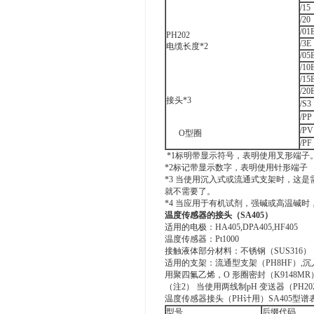
/15
/20
/01
PH202
/3E
电缆长度*2
/05
/10
/15
/20
接头*3
/S3
/PP
/PV
O型圈
/PF
*1标明带显示符号，表明使用叉形端子
*2标记带显示数字，表明使用针形端子
*3 当使用沉入式或流通式支架时，这是
就不需要了。
*4 当应用于有机试剂，强碱或高温碱时，请选择
温度传感器的接头（SA405）
适用的电极：HA405,DPA405,HF405
温度传感器：Pt1000
接触液体部分材料：不锈钢（SUS316）（温
适用的支架：流通型支架（PH8HF）,沉
用聚四氟乙烯，O 形圈密封（K9148MR
（注2） 当使用两线制pH 变送器（PH20
温度传感器接头（PH计用）SA405型谱
型号
后缀代码