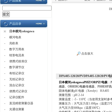
产品搜索
D
产品目录
日本横河yokogawa
-
横河电表
-
兆欧表
-
数字万用表
点击放大
-
钳形电流表
-
便携式校准仪
-
数字调节仪
-
有纸记录仪
DPA405-120/20/PVDPA405-120/20/PV
-
无纸记录仪
日本横河yokogawa
PH计/ORP计/电极
：
-
混合记录仪
感器
、
OR8ERG电极传感器
、
PH8EHP
固体电解液pH 电极（Xerolyt） HA405
-
便携式记录仪
测量范围：pH 2-14
-
记录仪配件
测量温度：-5 - 110℃（当使用支架时参
-
直流精密测量仪器
测量压力：大气压力至1.6Mpa（温度25
大气压力至600kpa（温度100℃）
-
光通信测量