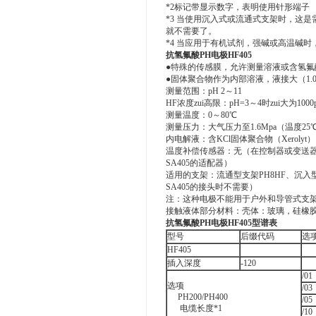
*2标记带显示数字，表明使用针形端子
*3 当使用沉入式或流通式支架时，这是
就不需要了。
*4 当应用于有机试剂，强碱或高温碱时，请选择
抗氢氟酸PH电极HF405
●特殊的传感膜，允许测量溶液或含氢氟
●固体聚合物作为内部溶液，液接大（1.0
测量范围：pH 2～11
HF浓度zui高限：pH=3～4时zui大为1000
测量温度：0～80℃
测量压力：大气压力至1.6Mpa（温度25℃
内电解液：含KCl固体聚合物（Xerolyt）
温度补偿传感器：无（在控制器或变送
SA405的适配器）
适用的支架：流通型支架PH8HF、沉入
SA405的接头时不需要）
注：这种电极不能用于户外和导管式支
接触液体部分材料：壳体：玻璃，硅橡胶或Dai
抗氢氟酸
PH
电极
HF405
型谱表
型号
后缀代码
选
HF405
插入深度
-120
/01
选项
/03
PH200/PH400
/05
电缆长度*1
/10