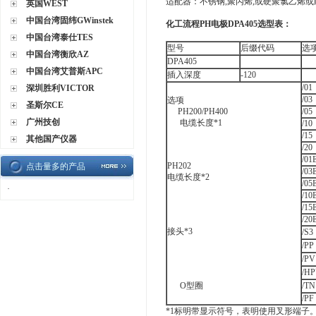
适配器：不锈钢,聚丙烯,或硬聚氯乙烯
英国WEST
中国台湾固纬GWinstek
化工流程PH电极DPA405选型表：
中国台湾泰仕TES
型号
后缀代码
选
中国台湾衡欣AZ
DPA405
中国台湾艾普斯APC
插入深度
-120
/01
深圳胜利VICTOR
/03
选项
圣斯尔CE
PH200/PH400
/05
广州技创
电缆长度*1
/10
/15
其他国产仪器
/20
/01
PH202
点击量多的产品
/03
电缆长度*2
/05
·
/10
/15
/20
接头*3
/S3
/PP
/PV
/H
O型圈
/TN
/PF
*1标明带显示符号，表明使用叉形端子