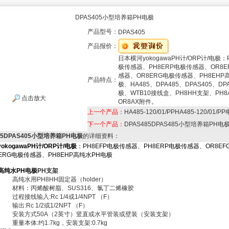
DPAS405小型培养箱PH电极
产品型号：
DPAS405
产品报价：
日本横河yokogawaPH计/ORP计/电极：
极传感器、PH8ERP电极传感器、OR8E
感器、OR8ERG电极传感器、PH8EHP
产品特点：
极、HA485、DPA485、DPAS405、DP
极、WTB10接线盒、PH8HH支架、PH8
点击放大
OR8AX附件。
上一个产品：
HA485-120/01/PPHA485-120/01/P
下一个产品：
DPAS485DPAS485小型培养箱PH电
05DPAS405小型培养箱PH电极
的详细资料：
kogawa
PH计/ORP计/电极
：
PH8EFP电极传感器
、
PH8ERP电极传感器
、
OR8E
8ERG电极传感器
、
PH8EHP高纯水PH电极
P高纯水PH电极
PH支架
高纯水用PH8HH固定器（holder）
材料：丙烯酸树脂、SUS316、氯丁二烯橡胶
过程接线输入:Rc 1/4或1/4NPT （F）
输出:Rc 1/2或1/2NPT （F）
安装方式50A（2英寸）竖直或水平管装或壁装（安装支架）
重量本体:约1.7kg，安装支架:0.7kg