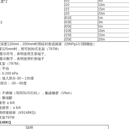
/05
5m
*2
/10
10m
/15
15m
/20
20m
/01E
1m
/03E
3m
3
/05E
5m
/10E
10m
/15E
15m
/20E
20m
入深度120mm，200mm时用硅衬套或插座（DINPg13.5阴螺纹）
325mm时，用可拆卸式支架（797M）
明带显示符号，表明使用叉形端子。
记带显示数字，表明使用针形端子
架（797M）
：手动
-200 kPa
侵入部分-30～130度
：-30～80度
不锈钢（等同SUS316L），氟碳橡胶（Viton）
：聚缩醛
管:￠6/4
接管：￠6/4
焊接插座（K9148KQ）
架797M
148KQ
说明