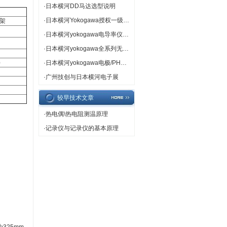
·
日本横河DD马达选型说明
·
日本横河Yokogawa授权一级代理
架
·
日本横河yokogawa电导率仪专卖
）
·
日本横河yokogawa全系列无纸记录仪
）
）
·
日本横河yokogawa电极/PH计/ORP计热卖
·
广州技创与日本横河电子展
较早技术文章
·
热电偶\热电阻测温原理
·
记录仪与记录仪的基本原理