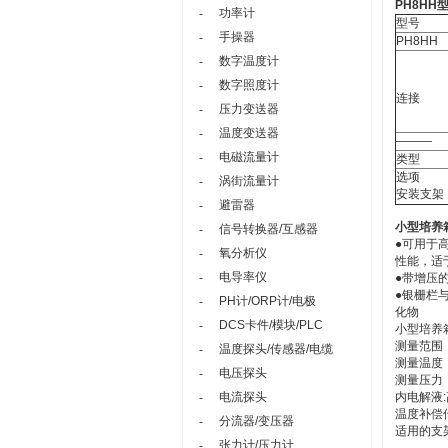
PH8HH
功率计
-
型号
手操器
-
PH8HH
数字温度计
-
数字照度计
-
连接
压力变送器
-
温度变送器
-
―――
电磁流量计
-
类型
选项
涡街流量计
-
安装支架
避雷器
-
小型培养箱
信号转换器/互感器
-
●可用于
氧分析仪
-
性能，适
电导率仪
-
●带增压
●银栅栏
PH计/ORP计/电极
-
化物
DCS卡件/模块/PLC
-
小型培养箱
测量范围：
温度探头/传感器/电缆
-
测量温度：
电压探头
-
测量压力：
电流探头
内电解液
-
温度补偿
分流器/变压器
-
适用的支
张力计/压力计
-