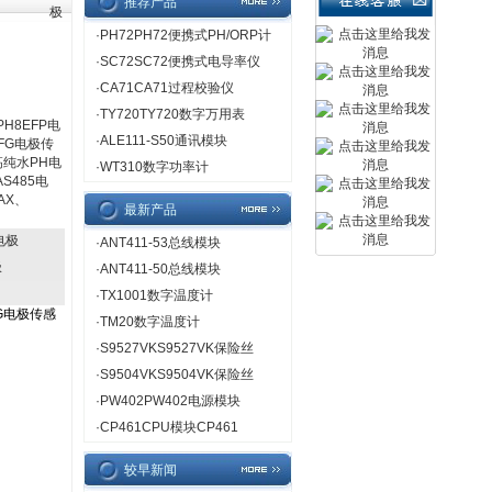
推荐产品
极
·
PH72PH72便携式PH/ORP计
·
SC72SC72便携式电导率仪
·
CA71CA71过程校验仪
·
TY720TY720数字万用表
PH8EFP电
·
ALE111-S50通讯模块
FG电极传
高纯水PH电
·
WT310数字功率计
AS485电
AX、
最新产品
P电极
·
ANT411-53总线模块
极
·
ANT411-50总线模块
·
TX1001数字温度计
FG电极传感
·
TM20数字温度计
·
S9527VKS9527VK保险丝
·
S9504VKS9504VK保险丝
·
PW402PW402电源模块
·
CP461CPU模块CP461
较早新闻