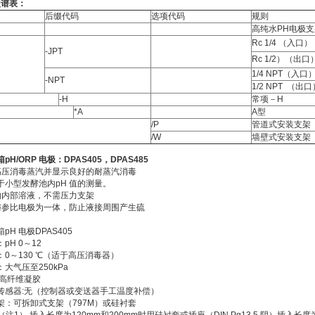
型谱表：
后缀代码
选项代码
规则
高纯水PH电极支
Rc 1/4 （入口）
-JPT
Rc 1/2）（出口
1/4 NPT（入口
-NPT
1/2 NPT （出口
-H
常项－H
*A
A型
/P
管道式安装支架
/W
墙壁式安装支架
pH/ORP
电极：DPAS405
，DPAS485
高压消毒蒸汽并显示良好的耐蒸汽消毒
于小型发酵池内pH 值的测量。
的内部溶液，不需压力支架
与参比电极为一体，防止液接周围产生硫
pH 电极DPAS405
pH 0～12
0～130 ℃（适于高压消毒器）
大气压至250kPa
:高纤维凝胶
传感器:无（控制器或变送器手工温度补偿）
架：可拆卸式支架（797M）或硅衬套