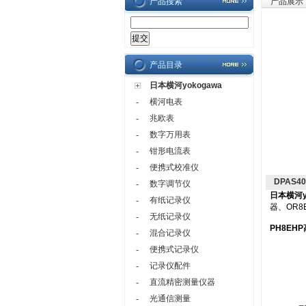
产品搜索
产品展示
产品目录
日本横河yokogawa
横河电表
-
兆欧表
-
数字万用表
-
钳形电流表
-
便携式校准仪
-
DPAS4
数字调节仪
-
日本横河yo
有纸记录仪
-
器
、
OR
无纸记录仪
-
PH8EH
混合记录仪
-
便携式记录仪
-
记录仪配件
-
直流精密测量仪器
-
光通信测量
-