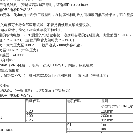
用于有机试剂，强碱或高温碱溶液时，请选择Daielperfrow
ORP电极DPAS485
yton壳体，Ryton是一种强工程塑料，在抗腐蚀和耐热方面和聚四氟乙烯相当，它在很
。
型的电极可支持全部应用领域，不管是否使用支架或清洗器。
合电极设计，简化了标准溶液校正和维护。
测量的玻璃电极，ORP测量的铂或金电极、液接可容易的分别更换。测量范围：pH 0～1
度：-5～105℃（当使用导管支架时为-5～80℃）
力：大气压力至10kPa（一般用途或500ml大容积箱）
力至500kPa（中等压力）
感器：Pt1000
部分材料：
ton（PPS树脂）、玻璃、钛或Hasloy C、陶瓷、碳氟橡胶
氯乙烯橡胶
道：耐热软PVC（一般用途或500ml大容积体积）、聚丙烯（中等压力）
.4kg
0.3kg（一般用途） 大约0.3kg（中等压力）
ORP电极DPAS485
后缀代码
选项代码
规则
5
小型培养箱ORP电
-120
120mm
-200
200mm
1
-325
325mm
/01
1m
/03
3m
/PH400