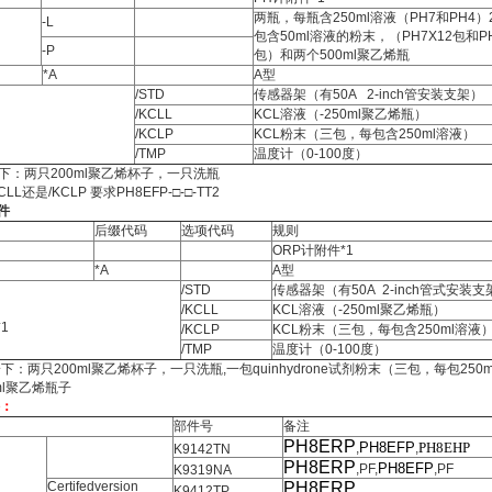
两瓶，每瓶含250ml溶液（PH7和PH4）
-L
包含50ml溶液的粉末，（PH7X12包和PH
-P
包）和两个500ml聚乙烯瓶
*A
A型
/STD
传感器架（有50A 2-inch管安装支架）
/KCLL
KCL溶液（-250ml聚乙烯瓶）
/KCLP
KCL粉末（三包，每包含250ml溶液）
/TMP
温度计（0-100度）
一下：两只200ml聚乙烯杯子，一只洗瓶
CLL还是/KCLP 要求PH8EFP-□-□-TT2
件
后缀代码
选项代码
规则
ORP计附件*1
*A
A型
/STD
传感器架（有50A 2-inch管式安装支
/KCLL
KCL溶液（-250ml聚乙烯瓶）
1
/KCLP
KCL粉末（三包，每包含250ml溶液
/TMP
温度计（0-100度）
一下：两只200ml聚乙烯杯子，一只洗瓶,一包quinhydrone试剂粉末（三包，每包250
ml聚乙烯瓶子
件：
部件号
备注
PH8ERP
PH8EFP
PH8EHP
,
,
K9142TN
PH8ERP
PH8EFP
,PF,
,PF
K9319NA
Certifedversion
PH8ERP
,
K9412TP