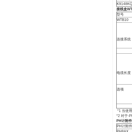
K9148K
接线盒WT
型号
WTB10
连接系统
电缆长度 
选项 
接
*1 当使
*2 对于
PH
计附件
PH计附
PH8AX