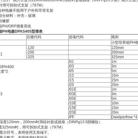
（注1） 插入长度为120mm和200mm时用硅衬套或插座（DIN Pg13.5 阴）插入长度为
时用可拆卸式支架（797M）
 这种电极不能用于户外和导管支架
部分材料：外壳：玻璃
硅橡胶
PH/ORP测量系统
PH电极DPAS405型谱表
后缀代码
选项代码
规则
5
小型培养箱PH
-120
120mm
-200
200mm
1
-325
325mm
/01
1m
/03
3m
/PH400
/05
5m
*2
/10
10m
/15
15m
/20
20m
/01E
1m
3
/03E
3m
/05E
5m
/10E
10m
/15E
15m
/20E
20m
/PF
Daielperfrow *4
入深度120mm，200mm时用硅衬套或插座（DINPg13.5阴螺纹）
325mm时，用可拆卸式支架（797M）
明带显示符号，表明使用叉形端子。
记带显示数字，表明使用针形端子