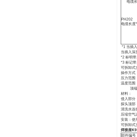
电缆长度
PH202
电缆长度*
*1 当插
当插入深度
*2 标
*3 标
可拆卸式支
操作方式
压力范围：0
温度范围：
顶端部分
材料：
侵入部分：
探头顶部
清洗水连接
压缩空气连
安装：使用
可拆卸式支
焊接座K9
部件编号