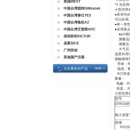
英国WEST
*4 当应
中国台湾固纬GWinstek
小型培养箱
●具有R
中国台湾泰仕TES
可以应用
中国台湾衡欣AZ
●单一类
中国台湾艾普斯APC
●采用复
●pH
深圳胜利VICTOR
测量温
圣斯尔CE
测量压
大气压
广州技创
温度补偿传
其他国产仪器
接触液体
壳体：Ry
点击量多的产品
电缆：聚
KCl管
·
重量：
电极：约0
容器：大约
小型培养箱
型号
DPAS48
插入深度*
选项
PH200