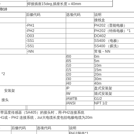
Q
焊接插座15deg,插座长度＝40mm
B10
后缀代码
选项代码
说明
接线盒
-PH1
PH202（普能电极）
-PH2
PH202（特殊电极）*1
-D03
DO402
-SS1
SS400 （电极）
-SS1
SS400 （搽洗）
-NN
常项－NN
/00
0m
/05
5m
/10
10m
/15
15m
*2
/20
20m
/30
30m
/40
40m
/P
盘式安装架
安装架
/W
墙式安装架
/AWTB
G1/2
头
/ANSI
NPT 1/2
用带温度传感器（SA405）的接头时，用-PH2连接系统
-PH1或－PH2 连接系统，zui大电缆长度包括电极电缆为20m
件
后缀代码
选项代码
说明
PH计附件*1