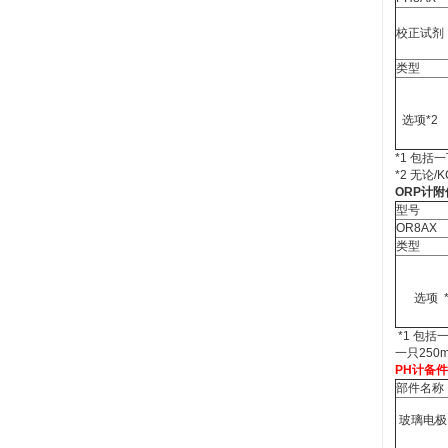
校正试剂
类型
选项*2
*1 包括
*2 无论/K
ORP计附
型号
OR8AX
类型
选项 *
*1 包括
一只250
PH计备
部件名称
玻璃电极