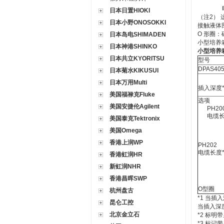
日本日置HIOKI
（注2）
日本小野ONOSOKKI
接触液体
O 形圈：
日本岛电SHIMADEN
小型培养箱
日本神港SHINKO
小型培养箱
日本共立KYORITSU
型号
DPAS40
日本菊水KIKUSUI
日本万用Multi
插入深度*
美国福禄克Fluke
选项
美国安捷伦Agilent
PH200
电缆长度
美国泰克Tektronix
美国Omega
香港上润WP
PH202
电缆长度*
香港虹润HR
新虹润NHR
香港昌晖SWP
O型圈
杭州盘古
*1 当插
昆仑工控
当插入深度
北京金立石
*2 标
*3 标