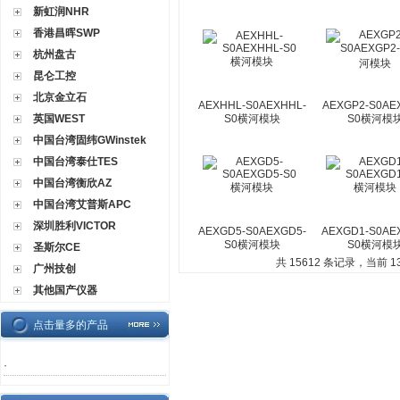
新虹润NHR
香港昌晖SWP
杭州盘古
昆仑工控
北京金立石
AEXHHL-S0AEXHHL-
AEXGP2-S0AE
英国WEST
S0横河模块
S0横河模
中国台湾固纬GWinstek
中国台湾泰仕TES
中国台湾衡欣AZ
中国台湾艾普斯APC
深圳胜利VICTOR
AEXGD5-S0AEXGD5-
AEXGD1-S0AE
S0横河模块
S0横河模
圣斯尔CE
共 15612 条记录，当前 13 
广州技创
其他国产仪器
点击量多的产品
·