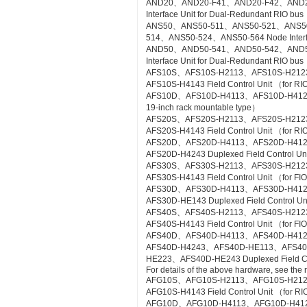
AND20、AND20-F41、AND20-F42、AND2
Interface Unit for Dual-Redundant RIO bus
ANS50、ANS50-511、ANS50-521、ANS5
514、ANS50-524、ANS50-564 Node Interfac
AND50、AND50-541、AND50-542、AND5
Interface Unit for Dual-Redundant RIO b
AFS10S、AFS10S-H2113、AFS10S-H212
AFS10S-H4143 Field Control Unit （for RI
AFS10D、AFS10D-H4113、AFS10D-H4123、AF
19-inch rack mountable type）
AFS20S、AFS20S-H2113、AFS20S-H212
AFS20S-H4143 Field Control Unit （for RIO
AFS20D、AFS20D-H4113、AFS20D-H41
AFS20D-H4243 Duplexed Field Control Uni
AFS30S、AFS30S-H2113、AFS30S-H212
AFS30S-H4143 Field Control Unit （for FIO
AFS30D、AFS30D-H4113、AFS30D-H41
AFS30D-HE143 Duplexed Field Control Uni
AFS40S、AFS40S-H2113、AFS40S-H212
AFS40S-H4143 Field Control Unit （for FIO
AFS40D、AFS40D-H4113、AFS40D-H41
AFS40D-H4243、AFS40D-HE113、AFS4
HE223、AFS40D-HE243 Duplexed Field Cont
For details of the above hardware, see the
AFG10S、AFG10S-H2113、AFG10S-H21
AFG10S-H4143 Field Control Unit （for RIO
AFG10D、AFG10D-H4113、AFG10D-H4123、A