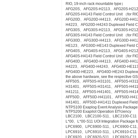
RIO, 19-inch rack mountable type）
AFG20S、AFG20S-H2113、AFG20S-H21
AFG20S-H4143 Field Control Unit （for RI
AFG20D、AFG20D-H4113、AFG20D-H41
H4223、AFG20D-H4243 Duplexed Field Cont
AFG30S、AFG30S-H2113、AFG30S-H21
AFG30S-H4143 Field Control Unit （for FIO
AFG30D、AFG30D-H4113、AFG30D-H41
HE123、AFG30D-HE143 Duplexed Field Cont
AFG40S、AFG40S-H2113、AFG40S-H21
AFG40S-H4143 Field Control Unit （for FIO
AFG40D、AFG40D-H4113、AFG40D-H41
H4223、AFG40D-H4243、AFG40D-HE11
AFG40D-HE223、AFG40D-HE243 Duplexed Fie
the above hardware, see the respective GS
AFF50S、AFF50S-H31101、AFF50S-H31
H31401、AFF50S-H31411、AFF50S-H41
H41211、AFF50S-H41401、AFF50S-H41411 Co
AFF50D、AFF50D-H41101、AFF50D-H41
H41401、AFF50D-H41411 Duplexed Field Co
NTPS100 Exaplog Event Analysis Package
NTPS200 Exapilot Operation Ef?ciency
LBC2100、LBC2100-S11、LBC2100-C11 Syst
L*00、L*00-S11 UOI Integration Package fo
LPC6900、LPC6900-S11、LPC6900-C11、L
LPC6910、LPC6910-S11、LPC6910-C11 SO
LPC6920、LPC6920-S11、LPC6920-C11 S