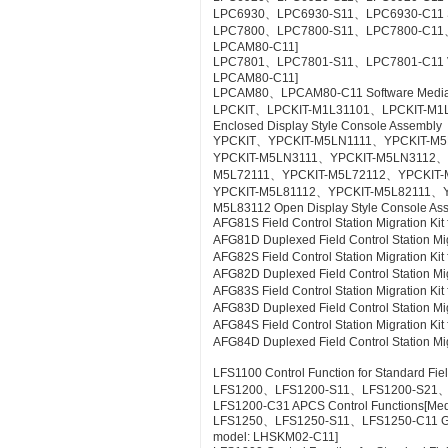
LPC6930、LPC6930-S11、LPC6930-C11 SE
LPC7800、LPC7800-S11、LPC7800-C11、LP
LPCAM80-C11]
LPC7801、LPC7801-S11、LPC7801-C11 VTSPo
LPCAM80-C11]
LPCAM80、LPCAM80-C11 Software Media f
LPCKIT、LPCKIT-M1L31101、LPCKIT-M1
Enclosed Display Style Console Assembly
YPCKIT、YPCKIT-M5LN1111、YPCKIT-M
YPCKIT-M5LN3111、YPCKIT-M5LN3112、
M5L72111、YPCKIT-M5L72112、YPCKIT-
YPCKIT-M5L81112、YPCKIT-M5L82111、
M5L83112 Open Display Style Console As
AFG81S Field Control Station Migration K
AFG81D Duplexed Field Control Station Mi
AFG82S Field Control Station Migration K
AFG82D Duplexed Field Control Station M
AFG83S Field Control Station Migration K
AFG83D Duplexed Field Control Station Mi
AFG84S Field Control Station Migration K
AFG84D Duplexed Field Control Station M
LFS1100 Control Function for Standard Fie
LFS1200、LFS1200-S11、LFS1200-S21
LFS1200-C31 APCS Control Functions[Me
LFS1250、LFS1250-S11、LFS1250-C11 GSG
model: LHSKM02-C11]