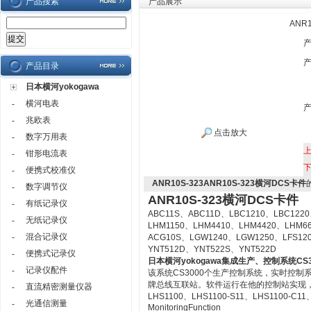
产品搜索
产品展示
ANR
产品目录
日本横河yokogawa
横河电表
-
兆欧表
-
点击放大
数字万用表
-
钳形电流表
-
便携式校准仪
-
ANR10S-323ANR10S-323横河DCS卡件
数字调节仪
-
ANR10S-323横河DCS卡件
有纸记录仪
-
ABC11S、ABC11D、LBC1210、LBC1220
无纸记录仪
-
LHM1150、LHM4410、LHM4420、LHM6
混合记录仪
-
ACG10S、LGW1240、LGW1250、LFS12
YNT512D、YNT522S、YNT522D
便携式记录仪
-
日本横河yokogawa
集成生产、控制系统CS3
记录仪配件
-
该系统CS3000个生产控制系统，实时控
牌总线互联站。软件运行在他的控制站实现
直流精密测量仪器
-
LHS1100、LHS1100-S11、LHS1100-C11、LH
光通信测量
-
MonitoringFunction