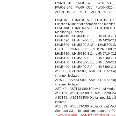
PW601-S10、PW601-S20、PW601-S30、
PW602-S40、PW604-S10、PW604-S20、
AEP7D-10、AEP7D-11、AEP7D-20、AEP
LHM1101、LHM1101-S11、LHM1101-C11、LH
Function Number of operation and monitorin
LHM1150、LHM1150-A11、LHM1150-S11、LH
Monitoring Function -
LHM4410、LHM4410-S11、LHM4410-C11 Con
LHM4420、LHM4420-S11、LHM4420-C11 Log
LHM6600、LHM6600-S1S1、LHM6600-S
C2C1、LHM6600-C3C1 CS Batch 3000 Pr
LHM6710、LHM6710-S11、LHM6710-C11 FC
LHM5100、LHM5100-S11、LHM5100-C11 Sta
LHM5150、LHM5150-S11、LHM5150-C11 T
LHM5490、LHM5490-S11、LHM5490-C11 Se
ASI133、ASI133-S00、ASI133-H00 Analog Inp
channel, Isolated）
ASI533、ASI533-S00、ASI533-H00 Analog Out
channel, Isolated）
AST143、AST143-S00 TC/mV Input Module wi
ASR133、ASR133-S00 RTD/POT Input Module
ASD143、ASD143-P00 Digital Input Module 
Isolated）
ASD533、ASD533-S00 Digital Output Module 
Standard G3 option and temperature （-20
产品相关关键字：
ANR10S-323横河DCS