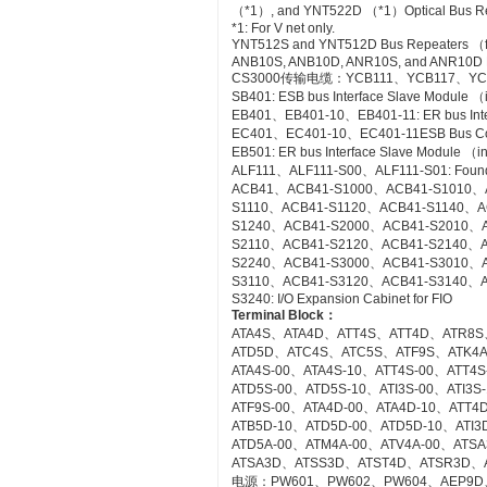
（*1）, and YNT522D （*1）Optical Bus Rep
*1: For V net only.
YNT512S and YNT512D Bus Repeaters （fo
ANB10S, ANB10D, ANR10S, and ANR10D No
CS3000传输电缆：YCB111、YCB117、YC
SB401: ESB bus Interface Slave Module 
EB401、EB401-10、EB401-11: ER bus Inte
EC401、EC401-10、EC401-11ESB Bus Co
EB501: ER bus Interface Slave Module （
ALF111、ALF111-S00、ALF111-S01: Founda
ACB41、ACB41-S1000、ACB41-S1010、
S1110、ACB41-S1120、ACB41-S1140、A
S1240、ACB41-S2000、ACB41-S2010、
S2110、ACB41-S2120、ACB41-S2140、A
S2240、ACB41-S3000、ACB41-S3010、
S3110、ACB41-S3120、ACB41-S3140、A
S3240: I/O Expansion Cabinet for FIO
Terminal Block
：
ATA4S、ATA4D、ATT4S、ATT4D、ATR8S
ATD5D、ATC4S、ATC5S、ATF9S、ATK4
ATA4S-00、ATA4S-10、ATT4S-00、ATT4
ATD5S-00、ATD5S-10、ATI3S-00、ATI3
ATF9S-00、ATA4D-00、ATA4D-10、ATT4
ATB5D-10、ATD5D-00、ATD5D-10、ATI3D
ATD5A-00、ATM4A-00、ATV4A-00、AT
ATSA3D、ATSS3D、ATST4D、ATSR3D、
电源：PW601、PW602、PW604、AEP9D