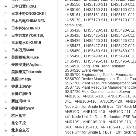
LHS5150、LHS5150-S11、LHS5150-C11 Gr
日本日置HIOKI
LHS5160、LHS5160-S11、LHS5160-C11 CS
日本小野ONOSOKKI
LHS5161、LHS5161-S11、LHS5161-C11 CS
LHS5170、LHS5170-S11、LHS5170-C11 Acce
日本岛电SHIMADEN
compliant）
日本神港SHINKO
LHS5420、LHS5420-S11、LHS5420-C11 Te
日本共立KYORITSU
LHS5425、LHS5425-S11、LHS5425-C11 Ex
LHS5426、LHS5426-S11、LHS5426-C11 FC
日本菊水KIKUSUI
LHS5427、LHS5427-S11、LHS5427-C11 HI
日本万用Multi
LHS5450、LHS5450-S11、LHS5450-C11 Mult
LHS5490、LHS5490-S11、LHS5490-C11 Se
美国福禄克Fluke
LHS5495、LHS5495-S11、LHS5495-C11Elect
美国安捷伦Agilent
SSS4510 Long Term Trend Historian
SSS4520 Event Viewer
美国泰克Tektronix
SSS5700 Engineering Tool for Foundation 
SSS6700 Device Management Tool for Fou
美国Omega
SSS7700 Plant Resource Management Ser
香港上润WP
SSS7710 Plant Resource Management Cli
SSS7720 Field Communications Server
香港虹润HR
ANB10S、ANB10S-310、ANB10S-311、A
新虹润NHR
341、ANB10S-410、ANB10S-420、ANB1
Node Unit for Single ESB Bus（19” Rack 
香港昌晖SWP
ANB10D、ANB10D-410、ANB10D-411、A
杭州盘古
441 Node Unit for Dual-Redundant ESB 
ANR10S、ANR10S-310、ANR10S-313、A
昆仑工控
343、ANR10S-410、ANR10S-413、ANR1
北京金立石
Node Unit for Single ER Bus （19” Rack 