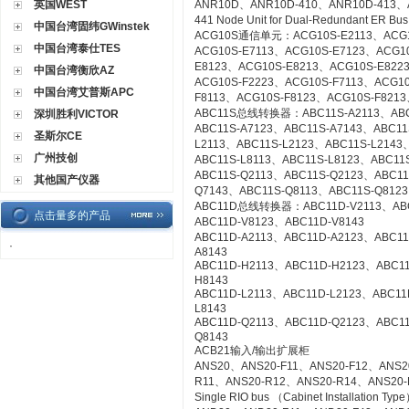
英国WEST
ANR10D、ANR10D-410、ANR10D-413、
441 Node Unit for Dual-Redundant ER Bu
中国台湾固纬GWinstek
ACG10S通信单元：ACG10S-E2113、ACG10
中国台湾泰仕TES
ACG10S-E7113、ACG10S-E7123、ACG1
E8123、ACG10S-E8213、ACG10S-E822
中国台湾衡欣AZ
ACG10S-F2223、ACG10S-F7113、ACG1
中国台湾艾普斯APC
F8113、ACG10S-F8123、ACG10S-F8213
ABC11S总线转换器：ABC11S-A2113、ABC1
深圳胜利VICTOR
ABC11S-A7123、ABC11S-A7143、ABC11
圣斯尔CE
L2113、ABC11S-L2123、ABC11S-L2143
广州技创
ABC11S-L8113、ABC11S-L8123、ABC11S
ABC11S-Q2113、ABC11S-Q2123、ABC11
其他国产仪器
Q7143、ABC11S-Q8113、ABC11S-Q8123
ABC11D总线转换器：ABC11D-V2113、ABC1
点击量多的产品
ABC11D-V8123、ABC11D-V8143
ABC11D-A2113、ABC11D-A2123、ABC11
·
A8143
ABC11D-H2113、ABC11D-H2123、ABC1
H8143
ABC11D-L2113、ABC11D-L2123、ABC11
L8143
ABC11D-Q2113、ABC11D-Q2123、ABC1
Q8143
ACB21输入/输出扩展柜
ANS20、ANS20-F11、ANS20-F12、ANS2
R11、ANS20-R12、ANS20-R14、ANS20-R21
Single RIO bus （Cabinet Installation Typ