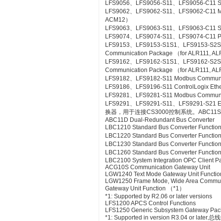
LFS9056、LFS9056-S11、LFS9056-C11 SL
LFS9062、LFS9062-S11、LFS9062-C11 ME
ACM12）
LFS9063、LFS9063-S11、LFS9063-C11 S
LFS9074、LFS9074-S11、LFS9074-C11 PL
LFS9153、LFS9153-S1S1、LFS9153-S2
Communication Package （for ALR111, A
LFS9162、LFS9162-S1S1、LFS9162-S2
Communication Package （for ALR111, A
LFS9182、LFS9182-S11 Modbus Communic
LFS9186、LFS9196-S11 ControlLogix Eth
LFS9281、LFS9281-S11 Modbus Communica
LFS9291、LFS9291-S11、LFS9291-S21 Et
换器，用于连接CS3000控制系统。ABC11S Bus
ABC11D Dual-Redundant Bus Converter
LBC1210 Standard Bus Converter Functio
LBC1220 Standard Bus Converter Functio
LBC1230 Standard Bus Converter Function
LBC1260 Standard Bus Converter Functio
LBC2100 System Integration OPC Client Pac
ACG10S Communication Gateway Unit
LGW1240 Text Mode Gateway Unit Functio
LGW1250 Frame Mode, Wide Area Commun
Gateway Unit Function （*1）
*1: Supported by R2.06 or later versions
LFS1200 APCS Control Functions
LFS1250 Generic Subsystem Gateway Pa
*1: Supported in version R3.04 or