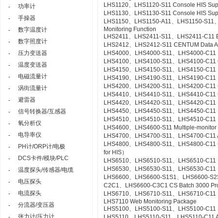
LHS1120、LHS1120-S11 Console HIS Suppor
功率计
-
LHS1130、LHS1130-S11 Console HIS Suppo
手操器
-
LHS1150、LHS1150-A11、LHS1150-S11、LHS
Monitoring Function
数字温度计
-
LHS2411、LHS2411-S11、LHS2411-C11 Exa
数字照度计
-
LHS2412、LHS2412-S11 CENTUM Data Acc
压力变送器
LHS4000、LHS4000-S11、LHS4000-C11 Mil
-
LHS4100、LHS4100-S11、LHS4100-C11 Con
温度变送器
-
LHS4150、LHS4150-S11、LHS4150-C11 Re
电磁流量计
-
LHS4190、LHS4190-S11、LHS4190-C11 Lin
LHS4200、LHS4200-S11、LHS4200-C11 Con
涡街流量计
-
LHS4410、LHS4410-S11、LHS4410-C11 Cont
避雷器
-
LHS4420、LHS4420-S11、LHS4420-C11 Logi
LHS4450、LHS4450-S11、LHS4450-C11 Mult
信号转换器/互感器
-
LHS4510、LHS4510-S11、LHS4510-C11 Exp
氧分析仪
-
LHS4600、LHS4600-S11 Multiple-monitor
电导率仪
-
LHS4700、LHS4700-S11、LHS4700-C11 Adv
LHS4800、LHS4800-S11、LHS4800-C11 Con
PH计/ORP计/电极
-
for HIS）
DCS卡件/模块/PLC
-
LHS6510、LHS6510-S11、LHS6510-C11 Lon
LHS6530、LHS6530-S11、LHS6530-C11 R
温度探头/传感器/电缆
-
LHS6600、LHS6600-S1S1、LHS6600-S2
电压探头
-
C2C1、LHS6600-C3C1 CS Batch 3000 Pr
电流探头
-
LHS6710、LHS6710-S11、LHS6710-C11 FCS
LHS7110 Web Monitoring Package
分流器/变压器
-
LHS5100、LHS5100-S11、LHS5100-C11 Sta
张力计/压力计
-
LHS5110、LHS5110-S11、LHS5110-C11 Ac