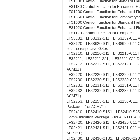
LFS1300 Control Function for Standard Fie
LFS1130 Control Function for Enhanced Fi
LFS1330 Control Function for Enhanced Fi
LFS1350 Control Function for Compact type
LFS1000 Control Function for Standard Fi
LFS1020 Control Function for Enhanced Fi
LFS1120 Control Function for Compact Fiel
LFS3132、LFS3132-S11、LFS3132-C11 Valv
LFS8620、LFS8620-S11、LFS8620-C11 Off-sit
see the respective GSes.
LFS2210、LFS2210-S11、LFS2210-C11 FA
LFS2211、LFS2211-S11、LFS2211-C11 DA
LFS2212、LFS2212-S11、LFS2212-C11 Gas
ACM21）
LFS2220、LFS2220-S11、LFS2220-C11 YS
LFS2230、LFS2230-S11、LFS2230-C11 M
LFS2231、LFS2231-S11、LFS2231-C11 FA
LFS2232、LFS2232-S11、LFS2232-C11 DA
ACM71）
LFS2253、LFS2253-S11、LFS2253-C11、L
Package （for ACM71）
LFS2410、LFS2410-S1S1、LFS2410-S2S
Communication Package （for ALR111, A
LFS2420、LFS2420-S11、LFS2420-C11 YS
LFS2421、LFS2421-S11、LFS2421-C11 YS C
ALR121）
LFS2430、LFS2430-S1S1、LFS2430-S2