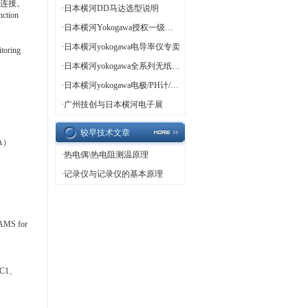
来连接。
·
日本横河DD马达选型说明
ction
·
日本横河Yokogawa授权一级代理
·
日本横河yokogawa电导率仪专卖
toring
·
日本横河yokogawa全系列无纸记录仪
·
日本横河yokogawa电极/PH计/ORP计热卖
·
广州技创与日本横河电子展
较早技术文章
DA）
·
热电偶\热电阻测温原理
·
记录仪与记录仪的基本原理
AMS for
2C1、