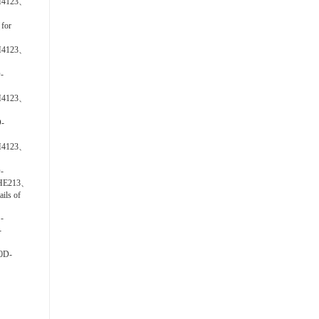
H4123、
for
H4123、
-
H4123、
-
H4123、
-
HE213、
ils of
-
-
0D-