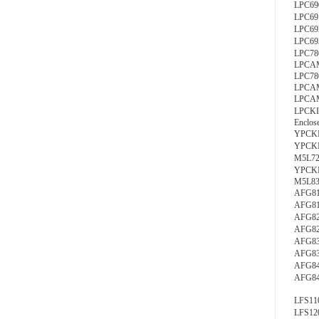
LPC69
LPC69
LPC69
LPC69
LPC78
LPCAM
LPC780
LPCAM
LPCAM
LPCKI
Enclos
YPCK
YPCK
M5L7
YPCK
M5L831
AFG81S
AFG81D
AFG82S
AFG82D
AFG83S
AFG83D
AFG84S
AFG84D
LFS110
LFS12