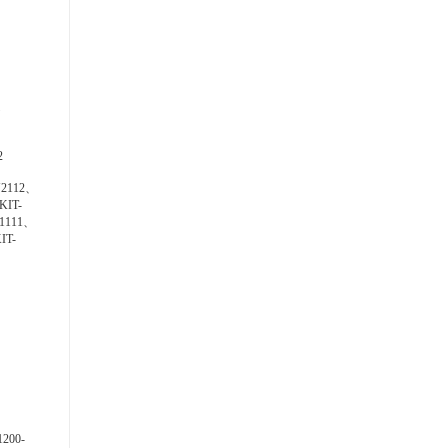
2
N2112、
KIT-
1111、
IT-
200-