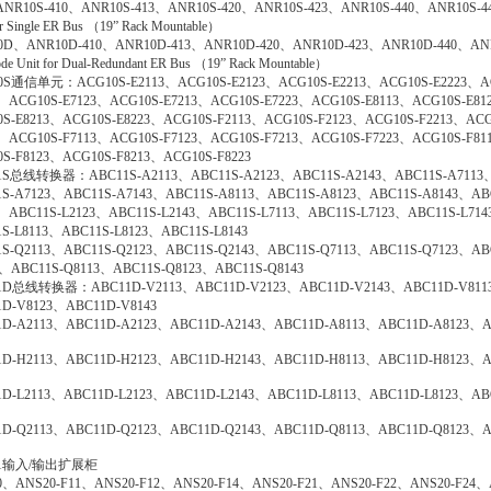
ANR10S-410、ANR10S-413、ANR10S-420、ANR10S-423、ANR10S-440、ANR10S-44
or Single ER Bus （19” Rack Mountable）
0D、ANR10D-410、ANR10D-413、ANR10D-420、ANR10D-423、ANR10D-440、AN
de Unit for Dual-Redundant ER Bus （19” Rack Mountable）
0S通信单元：ACG10S-E2113、ACG10S-E2123、ACG10S-E2213、ACG10S-E2223、A
3、ACG10S-E7123、ACG10S-E7213、ACG10S-E7223、ACG10S-E8113、ACG10S-E81
0S-E8213、ACG10S-E8223、ACG10S-F2113、ACG10S-F2123、ACG10S-F2213、ACG
3、ACG10S-F7113、ACG10S-F7123、ACG10S-F7213、ACG10S-F7223、ACG10S-F81
S-F8123、ACG10S-F8213、ACG10S-F8223
1S总线转换器：ABC11S-A2113、ABC11S-A2123、ABC11S-A2143、ABC11S-A7113
1S-A7123、ABC11S-A7143、ABC11S-A8113、ABC11S-A8123、ABC11S-A8143、AB
3、ABC11S-L2123、ABC11S-L2143、ABC11S-L7113、ABC11S-L7123、ABC11S-L71
S-L8113、ABC11S-L8123、ABC11S-L8143
1S-Q2113、ABC11S-Q2123、ABC11S-Q2143、ABC11S-Q7113、ABC11S-Q7123、AB
3、ABC11S-Q8113、ABC11S-Q8123、ABC11S-Q8143
1D总线转换器：ABC11D-V2113、ABC11D-V2123、ABC11D-V2143、ABC11D-V811
1D-V8123、ABC11D-V8143
1D-A2113、ABC11D-A2123、ABC11D-A2143、ABC11D-A8113、ABC11D-A8123、A
1D-H2113、ABC11D-H2123、ABC11D-H2143、ABC11D-H8113、ABC11D-H8123、A
1D-L2113、ABC11D-L2123、ABC11D-L2143、ABC11D-L8113、ABC11D-L8123、AB
1D-Q2113、ABC11D-Q2123、ABC11D-Q2143、ABC11D-Q8113、ABC11D-Q8123、A
21输入/输出扩展柜
0、ANS20-F11、ANS20-F12、ANS20-F14、ANS20-F21、ANS20-F22、ANS20-F24、