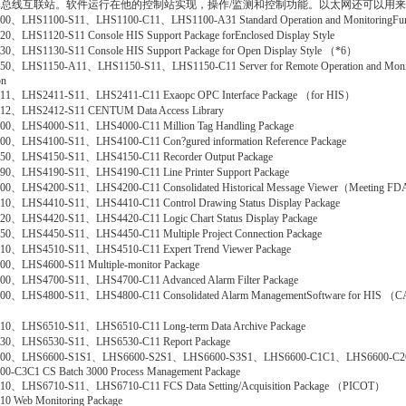
牌总线互联站。软件运行在他的控制站实现，操作/监测和控制功能。以太网还可以用
00、LHS1100-S11、LHS1100-C11、LHS1100-A31 Standard Operation and MonitoringFun
0、LHS1120-S11 Console HIS Support Package forEnclosed Display Style
0、LHS1130-S11 Console HIS Support Package for Open Display Style （*6）
50、LHS1150-A11、LHS1150-S11、LHS1150-C11 Server for Remote Operation and Moni
on
11、LHS2411-S11、LHS2411-C11 Exaopc OPC Interface Package （for HIS）
12、LHS2412-S11 CENTUM Data Access Library
00、LHS4000-S11、LHS4000-C11 Million Tag Handling Package
00、LHS4100-S11、LHS4100-C11 Con?gured information Reference Package
50、LHS4150-S11、LHS4150-C11 Recorder Output Package
90、LHS4190-S11、LHS4190-C11 Line Printer Support Package
00、LHS4200-S11、LHS4200-C11 Consolidated Historical Message Viewer（Meeting F
10、LHS4410-S11、LHS4410-C11 Control Drawing Status Display Package
0、LHS4420-S11、LHS4420-C11 Logic Chart Status Display Package
0、LHS4450-S11、LHS4450-C11 Multiple Project Connection Package
10、LHS4510-S11、LHS4510-C11 Expert Trend Viewer Package
0、LHS4600-S11 Multiple-monitor Package
00、LHS4700-S11、LHS4700-C11 Advanced Alarm Filter Package
00、LHS4800-S11、LHS4800-C11 Consolidated Alarm ManagementSoftware for HIS （C
10、LHS6510-S11、LHS6510-C11 Long-term Data Archive Package
30、LHS6530-S11、LHS6530-C11 Report Package
00、LHS6600-S1S1、LHS6600-S2S1、LHS6600-S3S1、LHS6600-C1C1、LHS6600-C
0-C3C1 CS Batch 3000 Process Management Package
10、LHS6710-S11、LHS6710-C11 FCS Data Setting/Acquisition Package （PICOT）
0 Web Monitoring Package