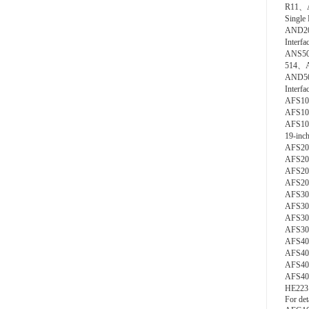
R11、A
Single
AND2
Interf
ANS5
514、AN
AND5
Interf
AFS1
AFS10S
AFS10
19-inc
AFS2
AFS20S
AFS2
AFS20D
AFS3
AFS30S
AFS3
AFS30D
AFS4
AFS40S
AFS4
AFS4
HE223、
For det