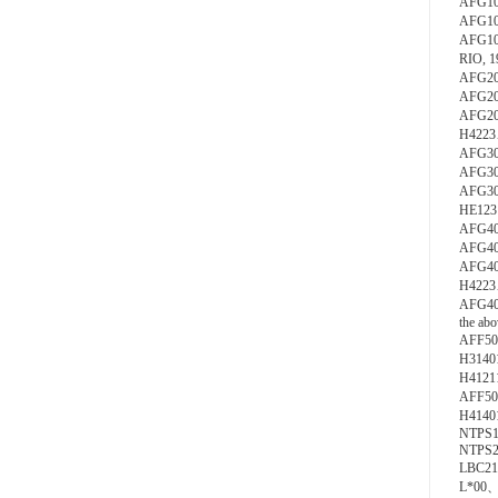
AFG1
AFG10S
AFG10
RIO, 1
AFG2
AFG20S
AFG2
H4223、
AFG3
AFG30S
AFG3
HE123、
AFG4
AFG40S
AFG4
H422
AFG40D
the abo
AFF50
H3140
H4121
AFF5
H41401
NTPS10
NTPS20
LBC21
L*00、L