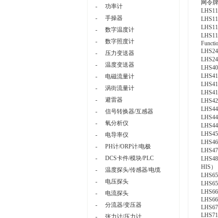
网令
-
功率计
LHS11
-
手操器
LHS112
LHS113
-
数字温度计
LHS11
-
数字照度计
Functi
LHS24
-
压力变送器
LHS24
-
温度变送器
LHS40
LHS41
-
电磁流量计
LHS41
-
涡街流量计
LHS41
-
避雷器
LHS42
LHS44
-
信号转换器/互感器
LHS442
-
氧分析仪
LHS445
LHS45
-
电导率仪
LHS460
-
PH计/ORP计/电极
LHS47
-
DCS卡件/模块/PLC
LHS48
HIS）
-
温度探头/传感器/电缆
LHS65
-
电压探头
LHS65
LHS66
-
电流探头
LHS660
-
分流器/变压器
LHS67
LHS711
-
张力计/压力计