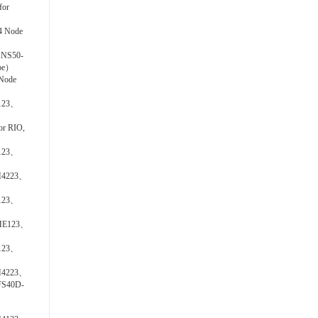
or
 Node
NS50-
ype）
Node
123、
r RIO,
123、
H4223、
123、
HE123、
123、
H4223、
S40D-