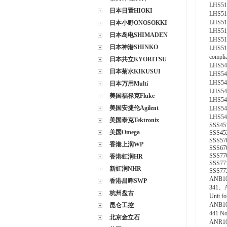
LHS51
日本日置HIOKI
LHS51
LHS51
日本小野ONOSOKKI
LHS51
日本岛电SHIMADEN
LHS51
日本神港SHINKO
LHS51
compli
日本共立KYORITSU
LHS54
日本菊水KIKUSUI
LHS54
LHS54
日本万用Multi
LHS54
美国福禄克Fluke
LHS545
美国安捷伦Agilent
LHS54
LHS54
美国泰克Tektronix
SSS451
美国Omega
SSS452
SSS570
香港上润WP
SSS670
SSS770
香港虹润HR
SSS771
新虹润NHR
SSS772
ANB1
香港昌晖SWP
341、
杭州盘古
Unit f
ANB1
昆仑工控
441 No
北京金立石
ANR1