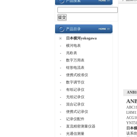
产品搜索
产品目录
日本横河yokogawa
-
横河电表
-
兆欧表
-
数字万用表
-
钳形电流表
-
便携式校准仪
-
数字调节仪
-
有纸记录仪
ANB1
-
无纸记录仪
AN
-
混合记录仪
ABC1
-
便携式记录仪
LHM1
ACG1
-
记录仪配件
YNT5
-
直流精密测量仪器
日本横河
该系统
-
光通信测量