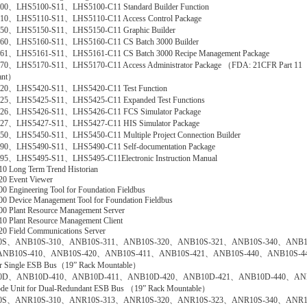
00、LHS5100-S11、LHS5100-C11 Standard Builder Function
10、LHS5110-S11、LHS5110-C11 Access Control Package
50、LHS5150-S11、LHS5150-C11 Graphic Builder
60、LHS5160-S11、LHS5160-C11 CS Batch 3000 Builder
61、LHS5161-S11、LHS5161-C11 CS Batch 3000 Recipe Management Package
70、LHS5170-S11、LHS5170-C11 Access Administrator Package （FDA: 21CFR Part 11
ant）
20、LHS5420-S11、LHS5420-C11 Test Function
25、LHS5425-S11、LHS5425-C11 Expanded Test Functions
26、LHS5426-S11、LHS5426-C11 FCS Simulator Package
27、LHS5427-S11、LHS5427-C11 HIS Simulator Package
0、LHS5450-S11、LHS5450-C11 Multiple Project Connection Builder
90、LHS5490-S11、LHS5490-C11 Self-documentation Package
95、LHS5495-S11、LHS5495-C11Electronic Instruction Manual
0 Long Term Trend Historian
0 Event Viewer
0 Engineering Tool for Foundation Fieldbus
0 Device Management Tool for Foundation Fieldbus
0 Plant Resource Management Server
0 Plant Resource Management Client
0 Field Communications Server
0S、ANB10S-310、ANB10S-311、ANB10S-320、ANB10S-321、ANB10S-340、ANB1
ANB10S-410、ANB10S-420、ANB10S-411、ANB10S-421、ANB10S-440、ANB10S-44
or Single ESB Bus（19” Rack Mountable）
0D、ANB10D-410、ANB10D-411、ANB10D-420、ANB10D-421、ANB10D-440、AN
de Unit for Dual-Redundant ESB Bus （19” Rack Mountable）
0S、ANR10S-310、ANR10S-313、ANR10S-320、ANR10S-323、ANR10S-340、ANR1