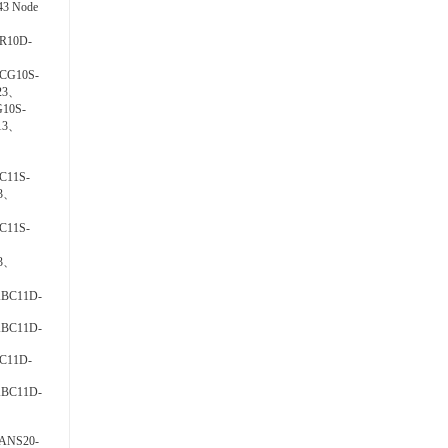
3 Node
R10D-
CG10S-
23、
10S-
13、
、
C11S-
43、
C11S-
3、
BC11D-
BC11D-
C11D-
BC11D-
ANS20-