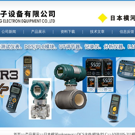
|
公司新闻
|
产品展示
|
资料下载
|
技术文章
|
信息反馈
首页
>>
产品展示
>>
日本横河yokogawa
>>
DCS卡件/模块/PLC
>>ANB10S-31