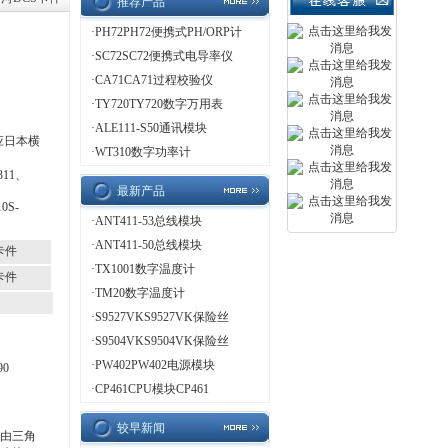
推荐产品
·
PH72PH72便携式PH/ORP计
·
SC72SC72便携式电导率仪
·
CA71CA71过程校验仪
·
TY720TY720数字万用表
·
ALE111-S50通讯模块
应日本横
·
WT310数字功率计
311、
最新产品
0S-
·
ANT411-53总线模块
·
ANT411-50总线模块
S卡件
·
TX1001数字温度计
S卡件
·
TM20数字温度计
·
S9527VKS9527VK保险丝
·
S9504VKS9504VK保险丝
·
PW402PW402电源模块
90
、
·
CP461CPU模块CP461
较早新闻
，由三角