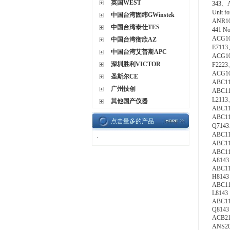
英国WEST
343、
Unit f
中国台湾固纬GWinstek
ANR1
中国台湾泰仕TES
441 No
ACG1
中国台湾衡欣AZ
E711
中国台湾艾普斯APC
ACG1
深圳胜利VICTOR
F222
ACG10
圣斯尔CE
ABC1
广州技创
ABC1
L211
其他国产仪器
ABC11
ABC1
点击量多的产品
Q714
ABC1
·
ABC1
ABC1
A8143
ABC1
H8143
ABC1
L8143
ABC1
Q8143
ACB
ANS2