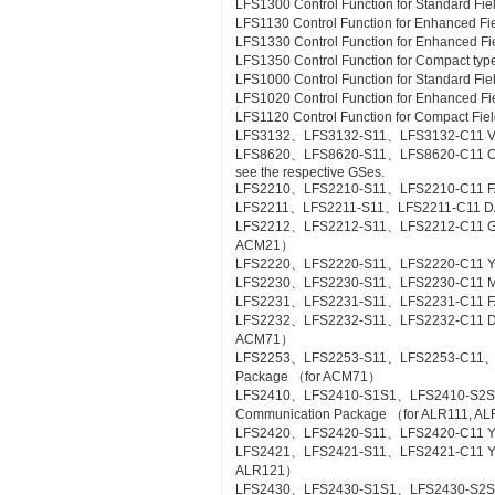
LFS1300 Control Function for Standard Fie
LFS1130 Control Function for Enhanced Fi
LFS1330 Control Function for Enhanced Fi
LFS1350 Control Function for Compact type
LFS1000 Control Function for Standard Fi
LFS1020 Control Function for Enhanced Fi
LFS1120 Control Function for Compact Fiel
LFS3132、LFS3132-S11、LFS3132-C11 Valv
LFS8620、LFS8620-S11、LFS8620-C11 Off-sit
see the respective GSes.
LFS2210、LFS2210-S11、LFS2210-C11 FA
LFS2211、LFS2211-S11、LFS2211-C11 DA
LFS2212、LFS2212-S11、LFS2212-C11 Gas
ACM21）
LFS2220、LFS2220-S11、LFS2220-C11 YS
LFS2230、LFS2230-S11、LFS2230-C11 M
LFS2231、LFS2231-S11、LFS2231-C11 FA
LFS2232、LFS2232-S11、LFS2232-C11 DA
ACM71）
LFS2253、LFS2253-S11、LFS2253-C11、L
Package （for ACM71）
LFS2410、LFS2410-S1S1、LFS2410-S2S
Communication Package （for ALR111, A
LFS2420、LFS2420-S11、LFS2420-C11 YS
LFS2421、LFS2421-S11、LFS2421-C11 YS C
ALR121）
LFS2430、LFS2430-S1S1、LFS2430-S2