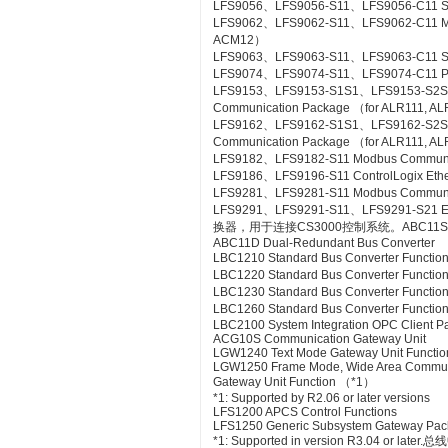
LFS9056、LFS9056-S11、LFS9056-C11 SL
LFS9062、LFS9062-S11、LFS9062-C11 ME
ACM12）
LFS9063、LFS9063-S11、LFS9063-C11 S
LFS9074、LFS9074-S11、LFS9074-C11 PL
LFS9153、LFS9153-S1S1、LFS9153-S2
Communication Package （for ALR111, A
LFS9162、LFS9162-S1S1、LFS9162-S2
Communication Package （for ALR111, A
LFS9182、LFS9182-S11 Modbus Communic
LFS9186、LFS9196-S11 ControlLogix Eth
LFS9281、LFS9281-S11 Modbus Communica
LFS9291、LFS9291-S11、LFS9291-S21 Et
换器，用于连接CS3000控制系统。ABC11S Bus
ABC11D Dual-Redundant Bus Converter
LBC1210 Standard Bus Converter Functio
LBC1220 Standard Bus Converter Functio
LBC1230 Standard Bus Converter Function
LBC1260 Standard Bus Converter Functio
LBC2100 System Integration OPC Client Pac
ACG10S Communication Gateway Unit
LGW1240 Text Mode Gateway Unit Functio
LGW1250 Frame Mode, Wide Area Commun
Gateway Unit Function （*1）
*1: Supported by R2.06 or later versions
LFS1200 APCS Control Functions
LFS1250 Generic Subsystem Gateway Pa
*1: Supported in version R3.04 or