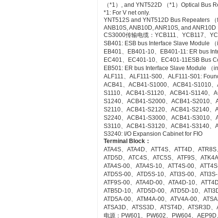
（*1）, and YNT522D （*1）Optical Bus Rep
*1: For V net only.
YNT512S and YNT512D Bus Repeaters （fo
ANB10S, ANB10D, ANR10S, and ANR10D No
CS3000传输电缆：YCB111、YCB117、YC
SB401: ESB bus Interface Slave Module 
EB401、EB401-10、EB401-11: ER bus Inte
EC401、EC401-10、EC401-11ESB Bus Co
EB501: ER bus Interface Slave Module （
ALF111、ALF111-S00、ALF111-S01: Founda
ACB41、ACB41-S1000、ACB41-S1010、
S1110、ACB41-S1120、ACB41-S1140、A
S1240、ACB41-S2000、ACB41-S2010、
S2110、ACB41-S2120、ACB41-S2140、A
S2240、ACB41-S3000、ACB41-S3010、
S3110、ACB41-S3120、ACB41-S3140、A
S3240: I/O Expansion Cabinet for FIO
Terminal Block
：
ATA4S、ATA4D、ATT4S、ATT4D、ATR8S
ATD5D、ATC4S、ATC5S、ATF9S、ATK4
ATA4S-00、ATA4S-10、ATT4S-00、ATT4
ATD5S-00、ATD5S-10、ATI3S-00、ATI3
ATF9S-00、ATA4D-00、ATA4D-10、ATT4
ATB5D-10、ATD5D-00、ATD5D-10、ATI3D
ATD5A-00、ATM4A-00、ATV4A-00、AT
ATSA3D、ATSS3D、ATST4D、ATSR3D、
电源：PW601、PW602、PW604、AEP9D