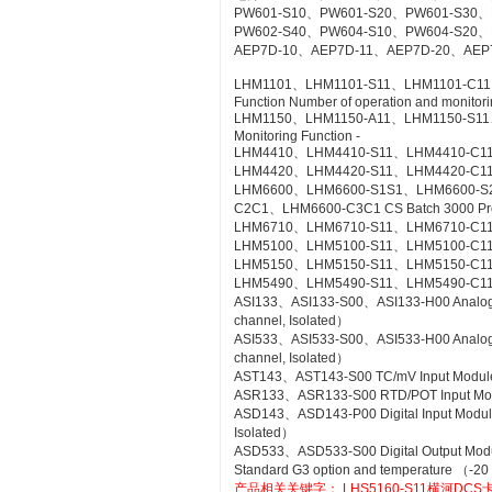
PW601-S10、PW601-S20、PW601-S30、
PW602-S40、PW604-S10、PW604-S20、
AEP7D-10、AEP7D-11、AEP7D-20、AEP
LHM1101、LHM1101-S11、LHM1101-C11、LH
Function Number of operation and monitorin
LHM1150、LHM1150-A11、LHM1150-S11、LH
Monitoring Function -
LHM4410、LHM4410-S11、LHM4410-C11 Con
LHM4420、LHM4420-S11、LHM4420-C11 Log
LHM6600、LHM6600-S1S1、LHM6600-S
C2C1、LHM6600-C3C1 CS Batch 3000 Pr
LHM6710、LHM6710-S11、LHM6710-C11 FC
LHM5100、LHM5100-S11、LHM5100-C11 Sta
LHM5150、LHM5150-S11、LHM5150-C11 T
LHM5490、LHM5490-S11、LHM5490-C11 Se
ASI133、ASI133-S00、ASI133-H00 Analog Inp
channel, Isolated）
ASI533、ASI533-S00、ASI533-H00 Analog Out
channel, Isolated）
AST143、AST143-S00 TC/mV Input Module wi
ASR133、ASR133-S00 RTD/POT Input Module
ASD143、ASD143-P00 Digital Input Module 
Isolated）
ASD533、ASD533-S00 Digital Output Module 
Standard G3 option and temperature （-20
产品相关关键字：
LHS5160-S11横河DCS