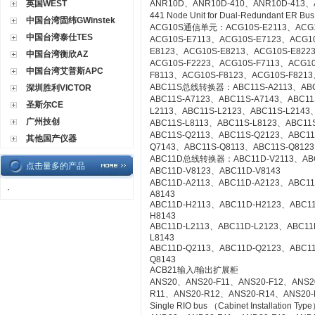
英国WEST
ANR10D、ANR10D-410、ANR10D-413、
441 Node Unit for Dual-Redundant ER Bu
中国台湾固纬GWinstek
ACG10S通信单元：ACG10S-E2113、ACG10
中国台湾泰仕TES
ACG10S-E7113、ACG10S-E7123、ACG1
E8123、ACG10S-E8213、ACG10S-E822
中国台湾衡欣AZ
ACG10S-F2223、ACG10S-F7113、ACG1
中国台湾艾普斯APC
F8113、ACG10S-F8123、ACG10S-F8213
ABC11S总线转换器：ABC11S-A2113、ABC1
深圳胜利VICTOR
ABC11S-A7123、ABC11S-A7143、ABC11
圣斯尔CE
L2113、ABC11S-L2123、ABC11S-L2143
广州技创
ABC11S-L8113、ABC11S-L8123、ABC11S
ABC11S-Q2113、ABC11S-Q2123、ABC11
其他国产仪器
Q7143、ABC11S-Q8113、ABC11S-Q8123
ABC11D总线转换器：ABC11D-V2113、ABC1
点击量多的产品
ABC11D-V8123、ABC11D-V8143
ABC11D-A2113、ABC11D-A2123、ABC11
·
A8143
ABC11D-H2113、ABC11D-H2123、ABC1
H8143
ABC11D-L2113、ABC11D-L2123、ABC11
L8143
ABC11D-Q2113、ABC11D-Q2123、ABC1
Q8143
ACB21输入/输出扩展柜
ANS20、ANS20-F11、ANS20-F12、ANS2
R11、ANS20-R12、ANS20-R14、ANS20-R21
Single RIO bus （Cabinet Installation Typ