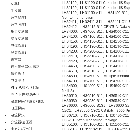
LHS1120、LHS1120-S11 Console HIS Suppor
功率计
-
LHS1130、LHS1130-S11 Console HIS Suppo
手操器
-
LHS1150、LHS1150-A11、LHS1150-S11、LHS
Monitoring Function
数字温度计
-
LHS2411、LHS2411-S11、LHS2411-C11 Exa
数字照度计
-
LHS2412、LHS2412-S11 CENTUM Data Acc
压力变送器
LHS4000、LHS4000-S11、LHS4000-C11 Mil
-
LHS4100、LHS4100-S11、LHS4100-C11 Con
温度变送器
-
LHS4150、LHS4150-S11、LHS4150-C11 Re
电磁流量计
-
LHS4190、LHS4190-S11、LHS4190-C11 Lin
LHS4200、LHS4200-S11、LHS4200-C11 Con
涡街流量计
-
LHS4410、LHS4410-S11、LHS4410-C11 Cont
避雷器
-
LHS4420、LHS4420-S11、LHS4420-C11 Logi
LHS4450、LHS4450-S11、LHS4450-C11 Mult
信号转换器/互感器
-
LHS4510、LHS4510-S11、LHS4510-C11 Exp
氧分析仪
-
LHS4600、LHS4600-S11 Multiple-monitor
电导率仪
-
LHS4700、LHS4700-S11、LHS4700-C11 Adv
LHS4800、LHS4800-S11、LHS4800-C11 Con
PH计/ORP计/电极
-
for HIS）
DCS卡件/模块/PLC
-
LHS6510、LHS6510-S11、LHS6510-C11 Lon
LHS6530、LHS6530-S11、LHS6530-C11 R
温度探头/传感器/电缆
-
LHS6600、LHS6600-S1S1、LHS6600-S2
电压探头
-
C2C1、LHS6600-C3C1 CS Batch 3000 Pr
电流探头
-
LHS6710、LHS6710-S11、LHS6710-C11 FCS
LHS7110 Web Monitoring Package
分流器/变压器
-
LHS5100、LHS5100-S11、LHS5100-C11 Sta
张力计/压力计
-
LHS5110、LHS5110-S11、LHS5110-C11 Ac