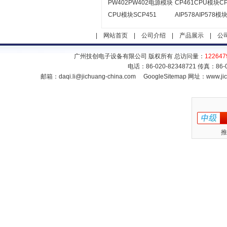
PW402PW402电源模块
CP461CPU模块CP
CPU模块SCP451
AIP578AIP578模
|
网站首页
|
公司介绍
|
产品展示
|
公
广州技创电子设备有限公司 版权所有 总访问量：
122647
电话：86-020-82348721 传真：86
邮箱：
daqi.li@jichuang-china.com
GoogleSitemap
网址：www.jic
推