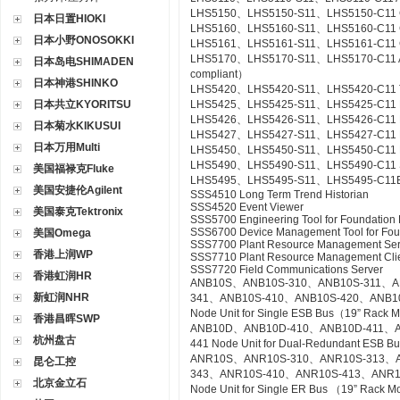
LHS5150、LHS5150-S11、LHS5150-C11 Gr
日本日置HIOKI
LHS5160、LHS5160-S11、LHS5160-C11 CS
日本小野ONOSOKKI
LHS5161、LHS5161-S11、LHS5161-C11 CS
LHS5170、LHS5170-S11、LHS5170-C11 Acce
日本岛电SHIMADEN
compliant）
日本神港SHINKO
LHS5420、LHS5420-S11、LHS5420-C11 Te
日本共立KYORITSU
LHS5425、LHS5425-S11、LHS5425-C11 Ex
LHS5426、LHS5426-S11、LHS5426-C11 FC
日本菊水KIKUSUI
LHS5427、LHS5427-S11、LHS5427-C11 HI
日本万用Multi
LHS5450、LHS5450-S11、LHS5450-C11 Mult
LHS5490、LHS5490-S11、LHS5490-C11 Se
美国福禄克Fluke
LHS5495、LHS5495-S11、LHS5495-C11Elect
美国安捷伦Agilent
SSS4510 Long Term Trend Historian
SSS4520 Event Viewer
美国泰克Tektronix
SSS5700 Engineering Tool for Foundation 
SSS6700 Device Management Tool for Fou
美国Omega
SSS7700 Plant Resource Management Ser
香港上润WP
SSS7710 Plant Resource Management Cli
SSS7720 Field Communications Server
香港虹润HR
ANB10S、ANB10S-310、ANB10S-311、A
新虹润NHR
341、ANB10S-410、ANB10S-420、ANB1
Node Unit for Single ESB Bus（19” Rack 
香港昌晖SWP
ANB10D、ANB10D-410、ANB10D-411、A
杭州盘古
441 Node Unit for Dual-Redundant ESB 
ANR10S、ANR10S-310、ANR10S-313、A
昆仑工控
343、ANR10S-410、ANR10S-413、ANR1
北京金立石
Node Unit for Single ER Bus （19” Rack 