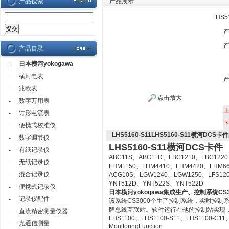
产品搜索
产品展示
LHS
产品目录
日本横河yokogawa
横河电表
-
兆欧表
-
点击放大
数字万用表
-
钳形电流表
-
便携式校准仪
-
LHS5160-S11LHS5160-S11横河DCS卡件
数字调节仪
-
LHS5160-S11横河DCS卡件
有纸记录仪
-
ABC11S、ABC11D、LBC1210、LBC1220
无纸记录仪
-
LHM1150、LHM4410、LHM4420、LHM6
混合记录仪
-
ACG10S、LGW1240、LGW1250、LFS12
YNT512D、YNT522S、YNT522D
便携式记录仪
-
日本横河yokogawa
集成生产、控制系统CS3
记录仪配件
-
该系统CS3000个生产控制系统，实时控
牌总线互联站。软件运行在他的控制站实现
直流精密测量仪器
-
LHS1100、LHS1100-S11、LHS1100-C11、LH
光通信测量
-
MonitoringFunction