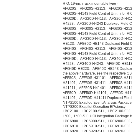
RIO, 19-inch rack mountable type）
AFG20S、AFG20S-H2113、AFG20S-H21
AFG20S-H4143 Field Control Unit （for RI
AFG20D、AFG20D-H4113、AFG20D-H41
H4223、AFG20D-H4243 Duplexed Field Cont
AFG30S、AFG30S-H2113、AFG30S-H21
AFG30S-H4143 Field Control Unit （for FIO
AFG30D、AFG30D-H4113、AFG30D-H41
HE123、AFG30D-HE143 Duplexed Field Cont
AFG40S、AFG40S-H2113、AFG40S-H21
AFG40S-H4143 Field Control Unit （for FIO
AFG40D、AFG40D-H4113、AFG40D-H41
H4223、AFG40D-H4243、AFG40D-HE11
AFG40D-HE223、AFG40D-HE243 Duplexed Fie
the above hardware, see the respective GS
AFF50S、AFF50S-H31101、AFF50S-H31
H31401、AFF50S-H31411、AFF50S-H41
H41211、AFF50S-H41401、AFF50S-H41411 Co
AFF50D、AFF50D-H41101、AFF50D-H41
H41401、AFF50D-H41411 Duplexed Field Co
NTPS100 Exaplog Event Analysis Package
NTPS200 Exapilot Operation Ef?ciency
LBC2100、LBC2100-S11、LBC2100-C11 Syst
L*00、L*00-S11 UOI Integration Package fo
LPC6900、LPC6900-S11、LPC6900-C11、L
LPC6910、LPC6910-S11、LPC6910-C11 SO
LPC6920、LPC6920-S11、LPC6920-C11 S