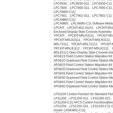
LPC6930、LPC6930-S11、LPC6930-C11 SE
LPC7800、LPC7800-S11、LPC7800-C11、LP
LPCAM80-C11]
LPC7801、LPC7801-S11、LPC7801-C11 VTSPo
LPCAM80-C11]
LPCAM80、LPCAM80-C11 Software Media f
LPCKIT、LPCKIT-M1L31101、LPCKIT-M1
Enclosed Display Style Console Assembly
YPCKIT、YPCKIT-M5LN1111、YPCKIT-M
YPCKIT-M5LN3111、YPCKIT-M5LN3112、
M5L72111、YPCKIT-M5L72112、YPCKIT-
YPCKIT-M5L81112、YPCKIT-M5L82111、
M5L83112 Open Display Style Console As
AFG81S Field Control Station Migration K
AFG81D Duplexed Field Control Station Mi
AFG82S Field Control Station Migration K
AFG82D Duplexed Field Control Station M
AFG83S Field Control Station Migration K
AFG83D Duplexed Field Control Station Mi
AFG84S Field Control Station Migration K
AFG84D Duplexed Field Control Station M
LFS1100 Control Function for Standard Fie
LFS1200、LFS1200-S11、LFS1200-S21
LFS1200-C31 APCS Control Functions[Me
LFS1250、LFS1250-S11、LFS1250-C11 GSG
model: LHSKM02-C11]