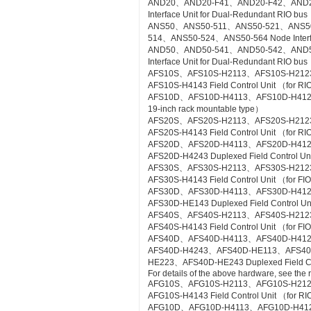
AND20、AND20-F41、AND20-F42、AND2
Interface Unit for Dual-Redundant RIO bus
ANS50、ANS50-511、ANS50-521、ANS5
514、ANS50-524、ANS50-564 Node Interfac
AND50、AND50-541、AND50-542、AND5
Interface Unit for Dual-Redundant RIO b
AFS10S、AFS10S-H2113、AFS10S-H212
AFS10S-H4143 Field Control Unit （for RI
AFS10D、AFS10D-H4113、AFS10D-H4123、AF
19-inch rack mountable type）
AFS20S、AFS20S-H2113、AFS20S-H212
AFS20S-H4143 Field Control Unit （for RIO
AFS20D、AFS20D-H4113、AFS20D-H41
AFS20D-H4243 Duplexed Field Control Uni
AFS30S、AFS30S-H2113、AFS30S-H212
AFS30S-H4143 Field Control Unit （for FIO
AFS30D、AFS30D-H4113、AFS30D-H41
AFS30D-HE143 Duplexed Field Control Uni
AFS40S、AFS40S-H2113、AFS40S-H212
AFS40S-H4143 Field Control Unit （for FIO
AFS40D、AFS40D-H4113、AFS40D-H41
AFS40D-H4243、AFS40D-HE113、AFS4
HE223、AFS40D-HE243 Duplexed Field Cont
For details of the above hardware, see the
AFG10S、AFG10S-H2113、AFG10S-H21
AFG10S-H4143 Field Control Unit （for RIO
AFG10D、AFG10D-H4113、AFG10D-H4123、A