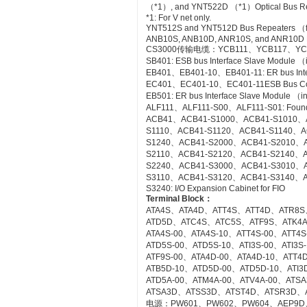
（*1）, and YNT522D （*1）Optical Bus Rep
*1: For V net only.
YNT512S and YNT512D Bus Repeaters （fo
ANB10S, ANB10D, ANR10S, and ANR10D No
CS3000传输电缆：YCB111、YCB117、YC
SB401: ESB bus Interface Slave Module 
EB401、EB401-10、EB401-11: ER bus Inte
EC401、EC401-10、EC401-11ESB Bus Co
EB501: ER bus Interface Slave Module （
ALF111、ALF111-S00、ALF111-S01: Founda
ACB41、ACB41-S1000、ACB41-S1010、
S1110、ACB41-S1120、ACB41-S1140、A
S1240、ACB41-S2000、ACB41-S2010、
S2110、ACB41-S2120、ACB41-S2140、A
S2240、ACB41-S3000、ACB41-S3010、
S3110、ACB41-S3120、ACB41-S3140、A
S3240: I/O Expansion Cabinet for FIO
Terminal Block
：
ATA4S、ATA4D、ATT4S、ATT4D、ATR8S
ATD5D、ATC4S、ATC5S、ATF9S、ATK4
ATA4S-00、ATA4S-10、ATT4S-00、ATT4
ATD5S-00、ATD5S-10、ATI3S-00、ATI3
ATF9S-00、ATA4D-00、ATA4D-10、ATT4
ATB5D-10、ATD5D-00、ATD5D-10、ATI3D
ATD5A-00、ATM4A-00、ATV4A-00、AT
ATSA3D、ATSS3D、ATST4D、ATSR3D、
电源：PW601、PW602、PW604、AEP9D