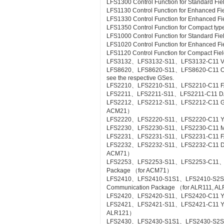
LFS1300 Control Function for Standard Fie
LFS1130 Control Function for Enhanced Fi
LFS1330 Control Function for Enhanced Fi
LFS1350 Control Function for Compact type
LFS1000 Control Function for Standard Fi
LFS1020 Control Function for Enhanced Fi
LFS1120 Control Function for Compact Fiel
LFS3132、LFS3132-S11、LFS3132-C11 Valv
LFS8620、LFS8620-S11、LFS8620-C11 Off-sit
see the respective GSes.
LFS2210、LFS2210-S11、LFS2210-C11 FA
LFS2211、LFS2211-S11、LFS2211-C11 DA
LFS2212、LFS2212-S11、LFS2212-C11 Gas
ACM21）
LFS2220、LFS2220-S11、LFS2220-C11 YS
LFS2230、LFS2230-S11、LFS2230-C11 M
LFS2231、LFS2231-S11、LFS2231-C11 FA
LFS2232、LFS2232-S11、LFS2232-C11 DA
ACM71）
LFS2253、LFS2253-S11、LFS2253-C11、L
Package （for ACM71）
LFS2410、LFS2410-S1S1、LFS2410-S2S
Communication Package （for ALR111, A
LFS2420、LFS2420-S11、LFS2420-C11 YS
LFS2421、LFS2421-S11、LFS2421-C11 YS C
ALR121）
LFS2430、LFS2430-S1S1、LFS2430-S2