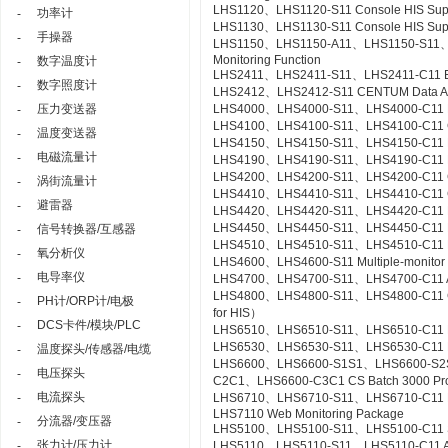
LHS1120、LHS1120-S11 Console HIS Suppor
功率计
-
LHS1130、LHS1130-S11 Console HIS Suppo
手操器
-
LHS1150、LHS1150-A11、LHS1150-S11、LHS
Monitoring Function
数字温度计
-
LHS2411、LHS2411-S11、LHS2411-C11 Exa
数字照度计
-
LHS2412、LHS2412-S11 CENTUM Data Acc
压力变送器
LHS4000、LHS4000-S11、LHS4000-C11 Mil
-
LHS4100、LHS4100-S11、LHS4100-C11 Con
温度变送器
-
LHS4150、LHS4150-S11、LHS4150-C11 Re
电磁流量计
-
LHS4190、LHS4190-S11、LHS4190-C11 Lin
LHS4200、LHS4200-S11、LHS4200-C11 Con
涡街流量计
-
LHS4410、LHS4410-S11、LHS4410-C11 Cont
避雷器
-
LHS4420、LHS4420-S11、LHS4420-C11 Logi
LHS4450、LHS4450-S11、LHS4450-C11 Mult
信号转换器/互感器
-
LHS4510、LHS4510-S11、LHS4510-C11 Exp
氧分析仪
-
LHS4600、LHS4600-S11 Multiple-monitor
电导率仪
-
LHS4700、LHS4700-S11、LHS4700-C11 Adv
LHS4800、LHS4800-S11、LHS4800-C11 Con
PH计/ORP计/电极
-
for HIS）
DCS卡件/模块/PLC
-
LHS6510、LHS6510-S11、LHS6510-C11 Lon
LHS6530、LHS6530-S11、LHS6530-C11 R
温度探头/传感器/电缆
-
LHS6600、LHS6600-S1S1、LHS6600-S2
电压探头
-
C2C1、LHS6600-C3C1 CS Batch 3000 Pr
电流探头
-
LHS6710、LHS6710-S11、LHS6710-C11 FCS
LHS7110 Web Monitoring Package
分流器/变压器
-
LHS5100、LHS5100-S11、LHS5100-C11 Sta
张力计/压力计
-
LHS5110、LHS5110-S11、LHS5110-C11 Ac