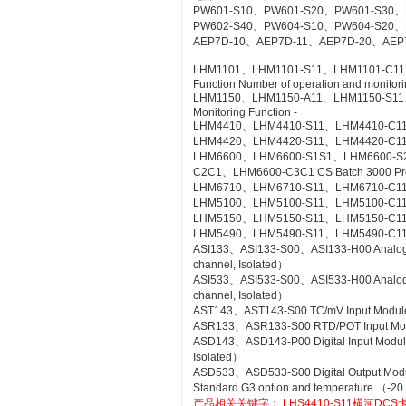
PW601-S10、PW601-S20、PW601-S30、
PW602-S40、PW604-S10、PW604-S20、
AEP7D-10、AEP7D-11、AEP7D-20、AEP
LHM1101、LHM1101-S11、LHM1101-C11、LH
Function Number of operation and monitorin
LHM1150、LHM1150-A11、LHM1150-S11、LH
Monitoring Function -
LHM4410、LHM4410-S11、LHM4410-C11 Con
LHM4420、LHM4420-S11、LHM4420-C11 Log
LHM6600、LHM6600-S1S1、LHM6600-S
C2C1、LHM6600-C3C1 CS Batch 3000 Pr
LHM6710、LHM6710-S11、LHM6710-C11 FC
LHM5100、LHM5100-S11、LHM5100-C11 Sta
LHM5150、LHM5150-S11、LHM5150-C11 T
LHM5490、LHM5490-S11、LHM5490-C11 Se
ASI133、ASI133-S00、ASI133-H00 Analog Inp
channel, Isolated）
ASI533、ASI533-S00、ASI533-H00 Analog Out
channel, Isolated）
AST143、AST143-S00 TC/mV Input Module wi
ASR133、ASR133-S00 RTD/POT Input Module
ASD143、ASD143-P00 Digital Input Module 
Isolated）
ASD533、ASD533-S00 Digital Output Module 
Standard G3 option and temperature （-20
产品相关关键字：
LHS4410-S11横河DCS