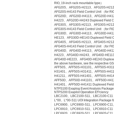
RIO, 19-inch rack mountable type）
AFG20S、AFG20S-H2113、AFG20S-H21
AFG20S-H4143 Field Control Unit （for RI
AFG20D、AFG20D-H4113、AFG20D-H41
H4223、AFG20D-H4243 Duplexed Field Cont
AFG30S、AFG30S-H2113、AFG30S-H21
AFG30S-H4143 Field Control Unit （for FIO
AFG30D、AFG30D-H4113、AFG30D-H41
HE123、AFG30D-HE143 Duplexed Field Cont
AFG40S、AFG40S-H2113、AFG40S-H21
AFG40S-H4143 Field Control Unit （for FIO
AFG40D、AFG40D-H4113、AFG40D-H41
H4223、AFG40D-H4243、AFG40D-HE11
AFG40D-HE223、AFG40D-HE243 Duplexed Fie
the above hardware, see the respective GS
AFF50S、AFF50S-H31101、AFF50S-H31
H31401、AFF50S-H31411、AFF50S-H41
H41211、AFF50S-H41401、AFF50S-H41411 Co
AFF50D、AFF50D-H41101、AFF50D-H41
H41401、AFF50D-H41411 Duplexed Field Co
NTPS100 Exaplog Event Analysis Package
NTPS200 Exapilot Operation Ef?ciency
LBC2100、LBC2100-S11、LBC2100-C11 Syst
L*00、L*00-S11 UOI Integration Package fo
LPC6900、LPC6900-S11、LPC6900-C11、L
LPC6910、LPC6910-S11、LPC6910-C11 SO
LPC6920、LPC6920-S11、LPC6920-C11 S