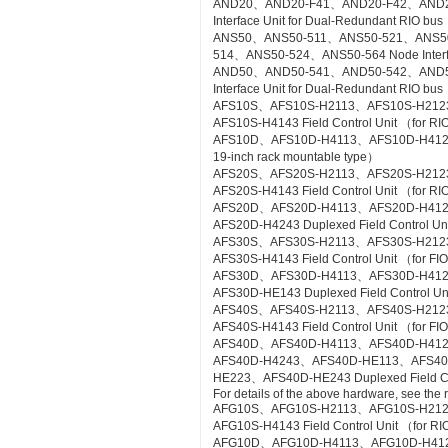
AND20、AND20-F41、AND20-F42、AND2
Interface Unit for Dual-Redundant RIO bus
ANS50、ANS50-511、ANS50-521、ANS5
514、ANS50-524、ANS50-564 Node Interfac
AND50、AND50-541、AND50-542、AND5
Interface Unit for Dual-Redundant RIO b
AFS10S、AFS10S-H2113、AFS10S-H212
AFS10S-H4143 Field Control Unit （for RI
AFS10D、AFS10D-H4113、AFS10D-H4123、AF
19-inch rack mountable type）
AFS20S、AFS20S-H2113、AFS20S-H212
AFS20S-H4143 Field Control Unit （for RIO
AFS20D、AFS20D-H4113、AFS20D-H41
AFS20D-H4243 Duplexed Field Control Uni
AFS30S、AFS30S-H2113、AFS30S-H212
AFS30S-H4143 Field Control Unit （for FIO
AFS30D、AFS30D-H4113、AFS30D-H41
AFS30D-HE143 Duplexed Field Control Uni
AFS40S、AFS40S-H2113、AFS40S-H212
AFS40S-H4143 Field Control Unit （for FIO
AFS40D、AFS40D-H4113、AFS40D-H41
AFS40D-H4243、AFS40D-HE113、AFS4
HE223、AFS40D-HE243 Duplexed Field Cont
For details of the above hardware, see the
AFG10S、AFG10S-H2113、AFG10S-H21
AFG10S-H4143 Field Control Unit （for RIO
AFG10D、AFG10D-H4113、AFG10D-H4123、A