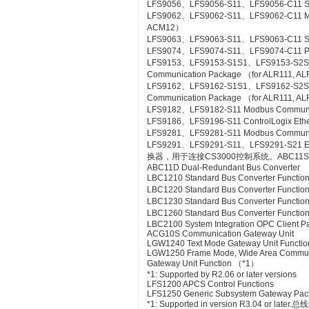
LFS9056、LFS9056-S11、LFS9056-C11 SL
LFS9062、LFS9062-S11、LFS9062-C11 ME
ACM12）
LFS9063、LFS9063-S11、LFS9063-C11 S
LFS9074、LFS9074-S11、LFS9074-C11 PL
LFS9153、LFS9153-S1S1、LFS9153-S2
Communication Package （for ALR111, A
LFS9162、LFS9162-S1S1、LFS9162-S2
Communication Package （for ALR111, A
LFS9182、LFS9182-S11 Modbus Communic
LFS9186、LFS9196-S11 ControlLogix Eth
LFS9281、LFS9281-S11 Modbus Communica
LFS9291、LFS9291-S11、LFS9291-S21 Et
换器，用于连接CS3000控制系统。ABC11S Bus
ABC11D Dual-Redundant Bus Converter
LBC1210 Standard Bus Converter Functio
LBC1220 Standard Bus Converter Functio
LBC1230 Standard Bus Converter Function
LBC1260 Standard Bus Converter Functio
LBC2100 System Integration OPC Client Pac
ACG10S Communication Gateway Unit
LGW1240 Text Mode Gateway Unit Functio
LGW1250 Frame Mode, Wide Area Commun
Gateway Unit Function （*1）
*1: Supported by R2.06 or later versions
LFS1200 APCS Control Functions
LFS1250 Generic Subsystem Gateway Pa
*1: Supported in version R3.04 or