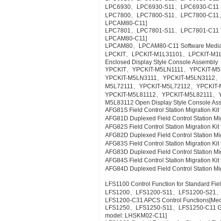
LPC6930、LPC6930-S11、LPC6930-C11 SE
LPC7800、LPC7800-S11、LPC7800-C11、LP
LPCAM80-C11]
LPC7801、LPC7801-S11、LPC7801-C11 VTSPo
LPCAM80-C11]
LPCAM80、LPCAM80-C11 Software Media f
LPCKIT、LPCKIT-M1L31101、LPCKIT-M1
Enclosed Display Style Console Assembly
YPCKIT、YPCKIT-M5LN1111、YPCKIT-M
YPCKIT-M5LN3111、YPCKIT-M5LN3112、
M5L72111、YPCKIT-M5L72112、YPCKIT-
YPCKIT-M5L81112、YPCKIT-M5L82111、
M5L83112 Open Display Style Console As
AFG81S Field Control Station Migration K
AFG81D Duplexed Field Control Station Mi
AFG82S Field Control Station Migration K
AFG82D Duplexed Field Control Station M
AFG83S Field Control Station Migration K
AFG83D Duplexed Field Control Station Mi
AFG84S Field Control Station Migration K
AFG84D Duplexed Field Control Station M
LFS1100 Control Function for Standard Fie
LFS1200、LFS1200-S11、LFS1200-S21
LFS1200-C31 APCS Control Functions[Me
LFS1250、LFS1250-S11、LFS1250-C11 GSG
model: LHSKM02-C11]