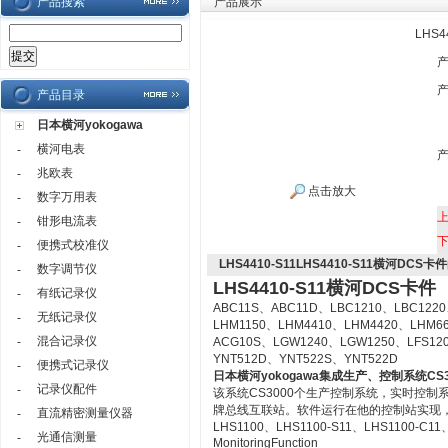
产品搜索
产品展示
LHS
产品目录
日本横河yokogawa
横河电表
-
兆欧表
-
点击放大
数字万用表
-
钳形电流表
-
便携式校准仪
-
LHS4410-S11LHS4410-S11横河DCS卡件
数字调节仪
-
LHS4410-S11横河DCS卡件
有纸记录仪
-
ABC11S、ABC11D、LBC1210、LBC1220
无纸记录仪
-
LHM1150、LHM4410、LHM4420、LHM6
混合记录仪
-
ACG10S、LGW1240、LGW1250、LFS12
YNT512D、YNT522S、YNT522D
便携式记录仪
-
日本横河yokogawa
集成生产、控制系统CS3
记录仪配件
-
该系统CS3000个生产控制系统，实时控
牌总线互联站。软件运行在他的控制站实现
直流精密测量仪器
-
LHS1100、LHS1100-S11、LHS1100-C11、LH
光通信测量
-
MonitoringFunction