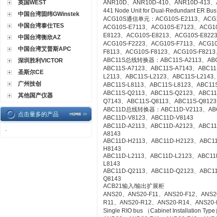
英国WEST
ANR10D、ANR10D-410、ANR10D-413、
441 Node Unit for Dual-Redundant ER Bu
中国台湾固纬GWinstek
ACG10S通信单元：ACG10S-E2113、ACG10
中国台湾泰仕TES
ACG10S-E7113、ACG10S-E7123、ACG1
E8123、ACG10S-E8213、ACG10S-E822
中国台湾衡欣AZ
ACG10S-F2223、ACG10S-F7113、ACG1
中国台湾艾普斯APC
F8113、ACG10S-F8123、ACG10S-F8213
ABC11S总线转换器：ABC11S-A2113、ABC1
深圳胜利VICTOR
ABC11S-A7123、ABC11S-A7143、ABC11
圣斯尔CE
L2113、ABC11S-L2123、ABC11S-L2143
广州技创
ABC11S-L8113、ABC11S-L8123、ABC11S
ABC11S-Q2113、ABC11S-Q2123、ABC11
其他国产仪器
Q7143、ABC11S-Q8113、ABC11S-Q8123
ABC11D总线转换器：ABC11D-V2113、ABC1
点击量多的产品
ABC11D-V8123、ABC11D-V8143
ABC11D-A2113、ABC11D-A2123、ABC11
·
A8143
ABC11D-H2113、ABC11D-H2123、ABC1
H8143
ABC11D-L2113、ABC11D-L2123、ABC11
L8143
ABC11D-Q2113、ABC11D-Q2123、ABC1
Q8143
ACB21输入/输出扩展柜
ANS20、ANS20-F11、ANS20-F12、ANS2
R11、ANS20-R12、ANS20-R14、ANS20-R21
Single RIO bus （Cabinet Installation Typ