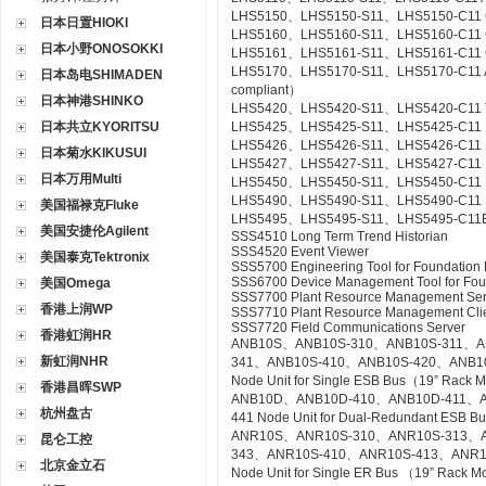
LHS5150、LHS5150-S11、LHS5150-C11 Gr
日本日置HIOKI
LHS5160、LHS5160-S11、LHS5160-C11 CS
日本小野ONOSOKKI
LHS5161、LHS5161-S11、LHS5161-C11 CS
LHS5170、LHS5170-S11、LHS5170-C11 Acce
日本岛电SHIMADEN
compliant）
日本神港SHINKO
LHS5420、LHS5420-S11、LHS5420-C11 Te
日本共立KYORITSU
LHS5425、LHS5425-S11、LHS5425-C11 Ex
LHS5426、LHS5426-S11、LHS5426-C11 FC
日本菊水KIKUSUI
LHS5427、LHS5427-S11、LHS5427-C11 HI
日本万用Multi
LHS5450、LHS5450-S11、LHS5450-C11 Mult
LHS5490、LHS5490-S11、LHS5490-C11 Se
美国福禄克Fluke
LHS5495、LHS5495-S11、LHS5495-C11Elect
美国安捷伦Agilent
SSS4510 Long Term Trend Historian
SSS4520 Event Viewer
美国泰克Tektronix
SSS5700 Engineering Tool for Foundation 
SSS6700 Device Management Tool for Fou
美国Omega
SSS7700 Plant Resource Management Ser
香港上润WP
SSS7710 Plant Resource Management Cli
SSS7720 Field Communications Server
香港虹润HR
ANB10S、ANB10S-310、ANB10S-311、A
新虹润NHR
341、ANB10S-410、ANB10S-420、ANB1
Node Unit for Single ESB Bus（19” Rack 
香港昌晖SWP
ANB10D、ANB10D-410、ANB10D-411、A
杭州盘古
441 Node Unit for Dual-Redundant ESB 
ANR10S、ANR10S-310、ANR10S-313、A
昆仑工控
343、ANR10S-410、ANR10S-413、ANR1
北京金立石
Node Unit for Single ER Bus （19” Rack 