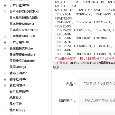
TAHYD16-3EAM、TAHYD16-3EBM、TAH
日本日置HIOKI
TACXD16-3AM
TACYD08-1AE、TACYD16-1AM、TACYC
日本小野ONOSOKKI
F3SC21-1N、F3SP05-0P、F3WD64-3N、
日本岛电SHIMADEN
F3WD32-3F
F3WD64-3F、F3SC22-1A、F3YD14-5A、
日本神港SHINKO
F3SP21-0N
日本共立KYORITSU
F3SP25-2N、F3SP35-5N、F3SP59-7S、
F3XH04-3N
日本菊水KIKUSUI
F3XC08-0N、F3XC08-0C、F3XD08-6F、
日本万用Multi
F3YD04-7N
F3YD08-7A、F3DA02-0N、F3DA04-1N、
美国福禄克Fluke
F3BU04-0N
F3BU06-0N、F3BU05-0D、F3BU09-0N、
美国安捷伦Agilent
产品相关关键字：
F3LP12-0N横河PLC模块
美国泰克Tektronix
如果你对
F3LP12-0NF3LP12-0N横河PL
美国Omega
联系：
香港上润WP
香港虹润HR
产品：
新虹润NHR
香港昌晖SWP
杭州盘古
您的单位：
昆仑工控
北京金立石