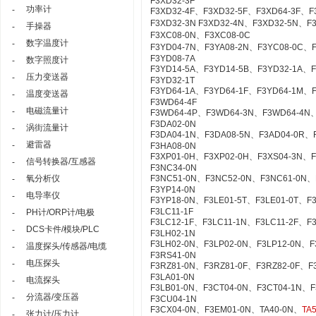
F3XD32-3F
功率计
-
F3XD32-4F、F3XD32-5F、F3XD64-3F、
F3XD32-3N F3XD32-4N、F3XD32-5N、
手操器
-
F3XC08-0N、F3XC08-0C
数字温度计
-
F3YD04-7N、F3YA08-2N、F3YC08-0C、
F3YD08-7A
数字照度计
-
F3YD14-5A、F3YD14-5B、F3YD32-1A、
压力变送器
-
F3YD32-1T
F3YD64-1A、F3YD64-1F、F3YD64-1M、
温度变送器
-
F3WD64-4F
电磁流量计
-
F3WD64-4P、F3WD64-3N、F3WD64-4N、
F3DA02-0N
涡街流量计
-
F3DA04-1N、F3DA08-5N、F3AD04-0R、
避雷器
-
F3HA08-0N
F3XP01-0H、F3XP02-0H、F3XS04-3N、
信号转换器/互感器
-
F3NC34-0N
氧分析仪
F3NC51-0N、F3NC52-0N、F3NC61-0N、
-
F3YP14-0N
电导率仪
-
F3YP18-0N、F3LE01-5T、F3LE01-0T、F
F3LC11-1F
PH计/ORP计/电极
-
F3LC12-1F、F3LC11-1N、F3LC11-2F、F
DCS卡件/模块/PLC
-
F3LH02-1N
F3LH02-0N、F3LP02-0N、F3LP12-0N、
温度探头/传感器/电缆
-
F3RS41-0N
电压探头
-
F3RZ81-0N、F3RZ81-0F、F3RZ82-0F、F
F3LA01-0N
电流探头
-
F3LB01-0N、F3CT04-0N、F3CT04-1N、
分流器/变压器
-
F3CU04-1N
F3CX04-0N、F3EM01-0N、TA40-0N、
TA
张力计/压力计
-