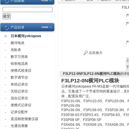
产品搜索
F3L
产品目录
日本横河yokogawa
横河电表
-
兆欧表
-
点击放大
数字万用表
-
钳形电流表
-
便携式校准仪
-
F3LP12-0NF3LP12-0N横河PLC模块
的详
数字调节仪
-
F3LP12-0N横河PLC模块
有纸记录仪
-
日本横河yokogawa
FA-M3
是新一代
可编程
无纸记录仪
点
。
它集成了一个
节省空间的
紧凑
设计
，
支
-
块
，
配置
应用广泛
。
混合记录仪
-
F3PU10-0N、F3PU10-0S、F3PU20-0N、
便携式记录仪
-
F3PU26-0N
F3PU36-0N、F3PU36-0S、F3SP28-3N、
记录仪配件
-
F3SP38-6S F3SP53-4S、F3SP58-6S、F
直流精密测量仪器
-
F3SP08-0P、F3SP08-SP
F3XH04-3N、F3XA08-1N、F3XA08-2N、F
光通信测量
-