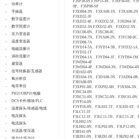
F3SP38-6S F3SP53-4S、F3SP58-6S、F3
-
功率计
0P、F3SP08-SP
-
手操器
F3XH04-3N、F3XA08-1N、F3XA08-2N
F3XD32-3F
-
数字温度计
F3XD32-4F、F3XD32-5F、F3XD64-3F
-
数字照度计
F3XD32-3N F3XD32-4N、F3XD32-5N
F3XC08-0N、F3XC08-0C
-
压力变送器
F3YD04-7N、F3YA08-2N、F3YC08-0C
-
温度变送器
F3YD08-7A
F3YD14-5A、F3YD14-5B、F3YD32-1A
-
电磁流量计
F3YD32-1T
-
涡街流量计
F3YD64-1A、F3YD64-1F、F3YD64-1M
F3WD64-4F
-
避雷器
F3WD64-4P、F3WD64-3N、F3WD64-4
-
信号转换器/互感器
F3DA02-0N
F3DA04-1N、F3DA08-5N、F3AD04-0R
-
氧分析仪
F3HA08-0N
-
电导率仪
F3XP01-0H、F3XP02-0H、F3XS04-3N
F3NC34-0N
-
PH计/ORP计/电极
F3NC51-0N、F3NC52-0N、F3NC61-0N
-
DCS卡件/模块/PLC
F3YP14-0N
F3YP18-0N、F3LE01-5T、F3LE01-0T、
-
温度探头/传感器/电缆
F3LC11-1F
-
电压探头
F3LC12-1F、F3LC11-1N、F3LC11-2F、
F3LH02-1N
-
电流探头
F3LH02-0N、F3LP02-0N、F3LP12-0N、
-
分流器/变压器
F3RS41-0N
F3RZ81-0N、F3RZ81-0F、F3RZ82-0F、
-
张力计/压力计