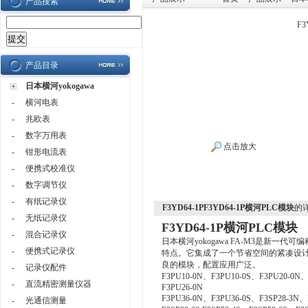
产品搜索
F
产品目录
日本横河yokogawa
-
横河电表
-
兆欧表
-
数字万用表
点击放大
-
钳形电流表
-
便携式校准仪
-
数字调节仪
-
有纸记录仪
F3YD64-1PF3YD64-1P横河PLC模块
的
-
无纸记录仪
F3YD64-1P横河PLC模块
-
混合记录仪
日本横河yokogawa
FA-M3
是新一代
可编
-
便携式记录仪
特点
。
它集成了一个
节省空间的
紧凑
设
良的模块
，
配置
应用广泛
。
-
记录仪配件
F3PU10-0N、F3PU10-0S、F3PU20-0N、
-
直流精密测量仪器
F3PU26-0N
F3PU36-0N、F3PU36-0S、F3SP28-3N、
-
光通信测量