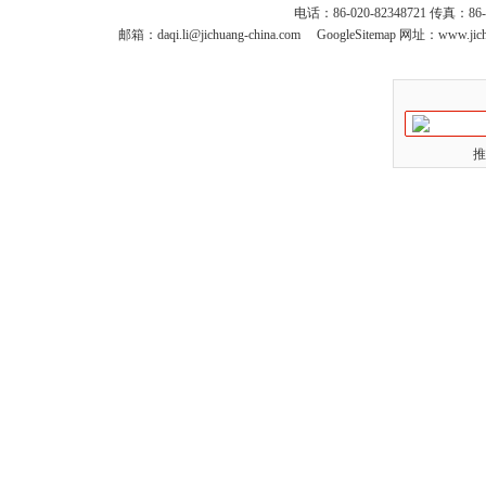
电话：86-020-82348721 传真：86
邮箱：
daqi.li@jichuang-china.com
GoogleSitemap
网址：www.jich
推