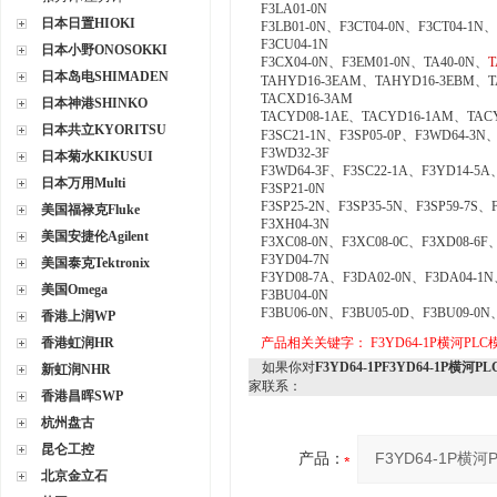
F3LA01-0N
日本日置HIOKI
F3LB01-0N、F3CT04-0N、F3CT04-1N
F3CU04-1N
日本小野ONOSOKKI
F3CX04-0N、F3EM01-0N、TA40-0N、
T
日本岛电SHIMADEN
TAHYD16-3EAM、TAHYD16-3EBM、T
TACXD16-3AM
日本神港SHINKO
TACYD08-1AE、TACYD16-1AM、TAC
日本共立KYORITSU
F3SC21-1N、F3SP05-0P、F3WD64-3N、
F3WD32-3F
日本菊水KIKUSUI
F3WD64-3F、F3SC22-1A、F3YD14-5A、
日本万用Multi
F3SP21-0N
F3SP25-2N、F3SP35-5N、F3SP59-7S、
美国福禄克Fluke
F3XH04-3N
美国安捷伦Agilent
F3XC08-0N、F3XC08-0C、F3XD08-6F
F3YD04-7N
美国泰克Tektronix
F3YD08-7A、F3DA02-0N、F3DA04-1
美国Omega
F3BU04-0N
F3BU06-0N、F3BU05-0D、F3BU09-0N
香港上润WP
香港虹润HR
产品相关关键字：
F3YD64-1P横河PLC
如果你对
F3YD64-1PF3YD64-1P横河P
新虹润NHR
家联系：
香港昌晖SWP
杭州盘古
昆仑工控
产品：
北京金立石