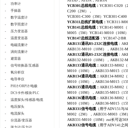
ATI3D，ATI3A，ATB3A
-
功率计
YCB301
总线电缆：
YCB301-C020
-
手操器
C200（2M），
YCB301-C300（3M）YCB301-C4
-
数字温度计
YCB311
总线扩展
电缆
：
YCB311-M
-
数字照度计
YCB141
总线电缆：
YCB141-M001
-
压力变送器
M005（5M）YCB141-M010（10M
-
温度变送器
YCB147
总线适配器
：YCB147-2/BR
AKB131
通讯RS-232C
连接电缆
：AKB
-
电磁流量计
AKB131-M010（10M），AKB131-
-
涡街流量计
AKB132
通讯RS-232C
连接电缆
：AKB
-
避雷器
AKB132-M010（10M），AKB132-
AKB133
通讯电缆：
AKB133-M002
-
信号转换器/互感器
M010（10M），AKB133-M015（1
-
氧分析仪
AKB134
通讯电缆：
AKB134-M002
-
电导率仪
M010（10M），AKB134-M015（1
-
PH计/ORP计/电极
AKB135
通讯电缆：
AKB135-M002
M010（10M），AKB135-M015（1
-
DCS卡件/模块/PLC
AKB136
通讯电缆
：AKB136-M002
-
温度探头/传感器/电缆
M010（10M），AKB136-M015（1
-
电压探头
AKB331
信号电缆
（用于ADV151与AD
-
电流探头
M002（2M），AKB331-M003（3M
AKB331-M010（10M）zui长可达50
-
分流器/变压器
AKB332
信号电缆
（用于ADV141之间
-
张力计/压力计