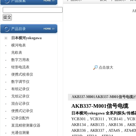
产品搜索
A
产品目录
日本横河yokogawa
-
横河电表
-
兆欧表
-
数字万用表
-
钳形电流表
点击放大
-
便携式校准仪
-
数字调节仪
-
有纸记录仪
-
无纸记录仪
AKB337-M001AKB337-M001信号电缆
-
混合记录仪
AKB337-M001信号电缆
-
便携式记录仪
日本横河yokogawa 全系列探头/传感
-
记录仪配件
YCB301，YCB311，YCB141，YCB
AKB134，AKB135，AKB136，AKB
-
直流精密测量仪器
AKB336，AKB337，ATA4S，ATA4D
-
光通信测量