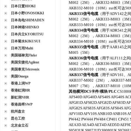
M002（2M），AKB332-M003（3M
日本日置HIOKI
AKB332-M010（10M）zui长可达50
日本小野ONOSOKKI
AKB333
信号电缆
（用于ADV142之间
M002（2M），AKB333-M003（3M
日本岛电SHIMADEN
AKB333-M010（10M）zui长可达50
日本神港SHINKO
AKB334
信号电缆
（用于ADR541之间
日本共立KYORITSU
M002（2M），AKB334-M003（3M
日本菊水KIKUSUI
AKB334-M010（10M）zui长可达50
AKB335
信号电缆
（用于AAR145之间
日本万用Multi
M005（5M）
美国福禄克Fluke
AKB336
信号电缆
（用于ALF111之间
美国安捷伦Agilent
M002（2M），AKB336-M003（3M
AKB336-M010（10M）zui长可达30
美国泰克Tektronix
AKB337
信号电缆
（用于ADV161、A
美国Omega
AKB337-M002（2M），AKB337-M
香港上润WP
M007（7M），AKB337-M010（10
香港虹润HR
其他横河
DCS卡件/模块/PLC
CS100
AFS40D AFG40D AFS40S AFG40S AC
新虹润NHR
AFG81D AFS82D AFG82D AFS83D AF
香港昌晖SWP
AFG82S AFS83S AFG83S AFS84S AFG
杭州盘古
AFV10D AFV10S ANB10D ANB10S A
昆仑工控
PW442 PW444 PW484 CP401 CP451 
AEA3D AEA4D AET4D AED5D AEF9D
北京金立石
S9583UK S9072UD S9080UK S9766U