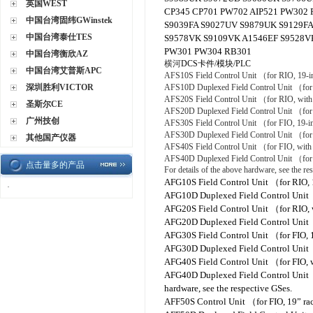
英国WEST
CP345 CP701 PW702 AIP521 PW302 
中国台湾固纬GWinstek
S9039FA S9027UV S9879UK S9129F
中国台湾泰仕TES
S9578VK S9109VK A1546EF S9528V
PW301 PW304 RB301
中国台湾衡欣AZ
横河
DCS卡件/模块/PLC
中国台湾艾普斯APC
AFS10S Field Control Unit （for RIO, 19-i
深圳胜利VICTOR
AFS10D Duplexed Field Control Unit （for 
AFS20S Field Control Unit （for RIO, with
圣斯尔CE
AFS20D Duplexed Field Control Unit （for
广州技创
AFS30S Field Control Unit （for FIO, 19-i
AFS30D Duplexed Field Control Unit （for 
其他国产仪器
AFS40S Field Control Unit （for FIO, with
AFS40D Duplexed Field Control Unit （for
点击量多的产品
For details of the above hardware, see the re
AFG10S Field Control Unit （for RIO,
·
AFG10D Duplexed Field Control Unit 
AFG20S Field Control Unit （for RIO,
AFG20D Duplexed Field Control Unit 
AFG30S Field Control Unit （for FIO, 
AFG30D Duplexed Field Control Unit 
AFG40S Field Control Unit （for FIO,
AFG40D Duplexed Field Control Unit （
hardware, see the respective GSes.
AFF50S Control Unit （for FIO, 19” r