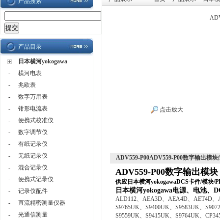
产品搜索
AD
产品目录
日本横河yokogawa
-
横河电表
-
兆欧表
-
数字万用表
-
钳形电流表
点击放大
-
便携式校准仪
-
数字调节仪
-
有纸记录仪
-
无纸记录仪
ADV559-P00ADV559-P00数字输出模块
-
混合记录仪
ADV559-P00数字输出模块
-
便携式记录仪
供应
日本横河yokogawa
DCS卡件/模块/P
日本横河yokogawa
电源、电池、D
-
记录仪配件
ALD112、AEA3D、AEA4D、AET4D、A
-
直流精密测量仪器
S9765UK、S9400UK、S9583UK、S907
-
光通信测量
S9559UK、S9415UK、S9764UK、CP34