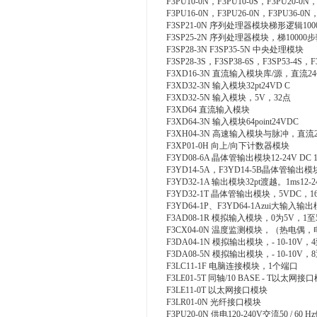
F3PU10-0N，F3PU10-0S，F3PU20-0N，
F3PU16-0N，F3PU26-0N，F3PU36-0N，
F3SP21-0N 序列处理器模块梯形逻辑100
F3SP25-2N 序列处理器模块，梯10000步骤
F3SP28-3N F3SP35-5N 中央处理模块
F3SP28-3S，F3SP38-6S，F3SP53-4S，F
F3XD16-3N 直流输入模块库/源，直流2
F3XD32-3N 输入模块32pt24VD C
F3XD32-5N 输入模块，5V，32点
F3XD64 直流输入模块
F3XD64-3N 输入模块64point24VDC
F3XH04-3N 高速输入模块与脉冲，直流2
F3XP01-0H 向上/向下计数器模块
F3YD08-6A 晶体管输出模块12-24V DC 
F3YD14-5A，F3YD14-5B晶体管输出模块1
F3YD32-1A 输出模块32pt渡越。1ms12-
F3YD32-1T 晶体管输出模块，5VDC，1
F3YD64-1P、F3YD64-1Azui大输入输出
F3AD08-1R 模拟输入模块，0为5V，1至
F3CX04-0N 温度监测模块，（热电偶
F3DA04-1N 模拟输出模块，- 10-10V，4
F3DA08-5N 模拟输出模块，- 10-10V，
F3LC11-1F 电脑连接模块，1个端口
F3LE01-5T 同轴/10 BASE - T以太网接
F3LE11-0T 以太网接口模块
F3LR01-0N 光纤接口模块
F3PU20-0N 供电120-240V交流50 / 60 