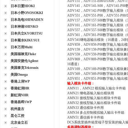
ADV151，ADV151-E00/D5A00，A
ADV141，ADV141-S00，ADV141
日本日置HIOKI
ADV142，ADV142-P00数字输入模块
日本小野ONOSOKKI
ADV551，ADV551-P00，ADV551
日本岛电SHIMADEN
ADV157，ADV157-S00数字输入
ADV161，ADV161-P00数字输入模
日本神港SHINKO
ADV557，ADV557-S00数字输出
日本共立KYORITSU
ADV561，ADV561-P00数字输出模
ADV541继电器输出模块（16通道，24到
日本菊水KIKUSUI
ADV859，ADV859-P00数字输入/
日本万用Multi
ADV159，ADV159-P00数字输入模
美国福禄克Fluke
ADV559，ADV559-P00数字输出模块
ADV869，ADV869-P00数字输入/
美国安捷伦Agilent
16通道）
美国泰克Tektronix
ADV169，ADV169-P00数字输入
ADV569，ADV569-P00数字输出模
美国Omega
ADV851，ADV851-P00数字输入/
香港上润WP
输入模块卡件箱：
香港虹润HR
AMN11，AMN22 模拟输入输出卡件箱
AMN21 继电器输入输出模块用
新虹润NHR
AMN31 接线型输入输出模块卡件箱
香港昌晖SWP
AMN32 接线型输入输出模块卡件箱
AMN33 通信模块卡件用
杭州盘古
AMN34 多点控制模拟输入输出卡件箱
昆仑工控
AMN51 通信插卡卡件箱
DCS系统里插件箱里端子型安装的输入
北京金立石
多路调制器模块：