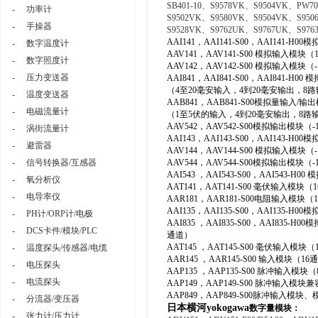
SB401-10、S9578VK、S9504VK、PW7
-
功率计
S9502VK、S9580VK、S9504VK、S950
-
手操器
S9528VK、S9762UK、S9767UK、S976
AAI141，AAI141-S00，AAI141-
-
数字温度计
AAV141，AAV141-S00 模拟输入模
-
数字照度计
AAV142，AAV142-S00 模拟输入模块（
-
压力变送器
AAI841，AAI841-S00，AAI841-H0
（4至20毫安输入，4到20毫安输出，8
-
温度变送器
AAB841，AAB841-S00模拟量输入/输
-
电磁流量计
（1至5伏的输入，4到20毫安输出，8路
AAV542，AAV542-S00模拟输出模块（
-
涡街流量计
AAI143，AAI143-S00，AAI143-
-
避雷器
AAV144，AAV144-S00 模拟输入模块（
-
信号转换器/互感器
AAV544，AAV544-S00模拟输出模块（
AAI543 ，AAI543-S00，AAI543
-
氧分析仪
AAT141，AAT141-S00 毫伏输入模块
-
电导率仪
AAR181，AAR181-S00电阻输入模块
AAI135，AAI135-S00，AAI135
-
PH计/ORP计/电极
AAI835 ，AAI835-S00，AAI83
-
DCS卡件/模块/PLC
通道）
AAT145 ，AAT145-S00 毫伏输入模
-
温度探头/传感器/电缆
AAR145 ，AAR145-S00 输入模块（
-
电压探头
AAP135 ，AAP135-S00 脉冲输
-
电流探头
AAP149，AAP149-S00 脉冲输入
AAP849，AAP849-S00脉冲输入
-
分流器/变压器
日本横河yokogawa
数字量模块：
-
张力计/压力计