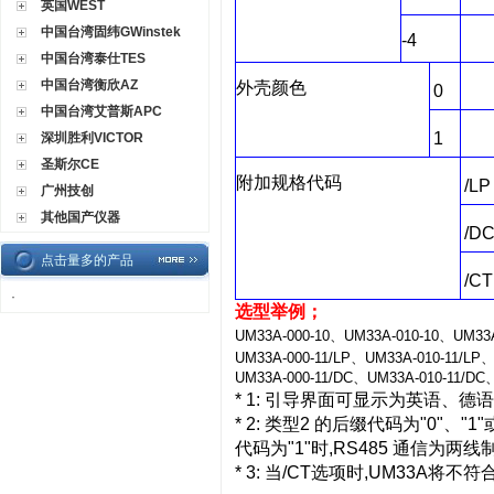
英国WEST
中国台湾固纬GWinstek
-4
中国台湾泰仕TES
中国台湾衡欣AZ
外壳颜色
0
中国台湾艾普斯APC
1
深圳胜利VICTOR
圣斯尔CE
附加规格代码
/LP
广州技创
其他国产仪器
/D
点击量多的产品
/CT
·
选型举例；
UM33A-
000-10、
UM33A-
010-10、
UM33
UM33A-000-11/LP、
UM33A-010-11/LP
UM33A-000-11/DC、
UM33A-010-11/DC
* 1:
引导界面可显示为英语、德语
* 2:
类型
2
的后缀代码为
"0"
、
"1"
代码为
"1"
时
,RS485
通信为两线
* 3:
当
/CT
选项时
,
UM33A
将不符