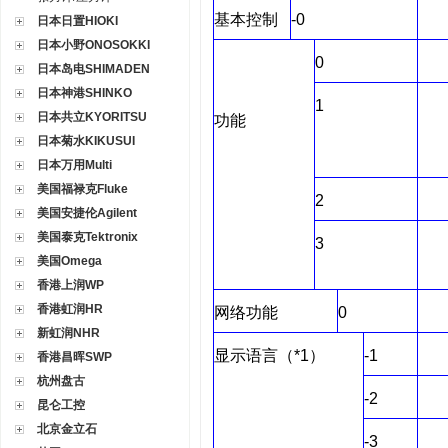
基本控制
-0
日本日置HIOKI
日本小野ONOSOKKI
0
日本岛电SHIMADEN
日本神港SHINKO
1
日本共立KYORITSU
功能
日本菊水KIKUSUI
日本万用Multi
美国福禄克Fluke
2
美国安捷伦Agilent
美国泰克Tektronix
3
美国Omega
香港上润WP
香港虹润HR
网络功能
0
新虹润NHR
显示语言
（*1）
-1
香港昌晖SWP
杭州盘古
-2
昆仑工控
北京金立石
-3