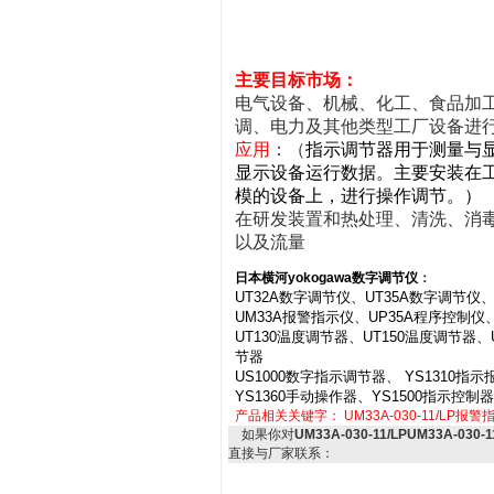
主要目标市场：
电气设备、机械、化工、食品加
调、电力及其他类型工厂设备进
应用
：（
指示调节器用于测量与
显示设备运行数据。主要安装在
模的设备上，进行操作调节。）
在研发装置和热处理、清洗、消
以及流量
日本横河yokogawa
数字调节仪
：
UT32A数字调节仪
、
UT35A数字调节仪
UM33A报警指示仪
、
UP35A程序控制仪
UT130温度调节器
、
UT150温度调节器
、
节器
US1000数字指示调节器
、
YS1310指示
YS1360手动操作器
、
YS1500指示控制器
产品相关关键字：
UM33A-030-11/LP报
如果你对
UM33A-030-11/LPUM33A-03
直接与厂家联系：