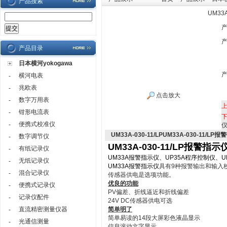
产品搜索
UM33
产品目录
日本横河yokogawa
横河电表
-
兆欧表
-
点击放大
数字万用表
-
钳形电流表
-
便携式校准仪
-
UM33A-030-11/LPUM33A-030-11/LP
数字调节仪
-
UM33A-030-11/LP报警指示
有纸记录仪
-
UM33A报警指示仪
、
UP35A程序控制仪
、
U
无纸记录仪
-
UM33A报警指示仪
具有9种报警输出和输入校
混合记录仪
-
传感器供电是选项功能。
优良的功能
便携式记录仪
-
PV偏差、折线逼近和折线偏差
记录仪配件
-
24V DC传感器供电可选
直流精密测量仪器
简单明了
-
简单易读的14段大屏彩色液晶显示
光通信测量
-
信息滚动文字显示