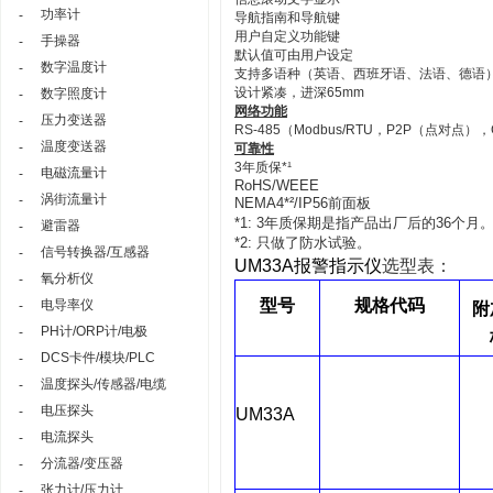
功率计
-
导航指南和导航键
用户自定义功能键
手操器
-
默认值可由用户设定
数字温度计
-
支持多语种（英语、西班牙语、法语、德语
设计紧凑，进深65mm
数字照度计
-
网络功能
压力变送器
-
RS-485（Modbus/RTU，P2P（点对点），C
温度变送器
-
可靠性
3年质保*¹
电磁流量计
-
RoHS/WEEE
涡街流量计
-
NEMA4*²/IP56前面板
*1: 3年质保期是指产品出厂后的36个月
避雷器
-
*2: 只做了防水试验。
信号转换器/互感器
-
UM33A报警指示仪
选型表：
氧分析仪
-
型号
规格代码
电导率仪
-
附
PH计/ORP计/电极
-
DCS卡件/模块/PLC
-
温度探头/传感器/电缆
-
电压探头
-
UM33A
电流探头
-
分流器/变压器
-
张力计/压力计
-