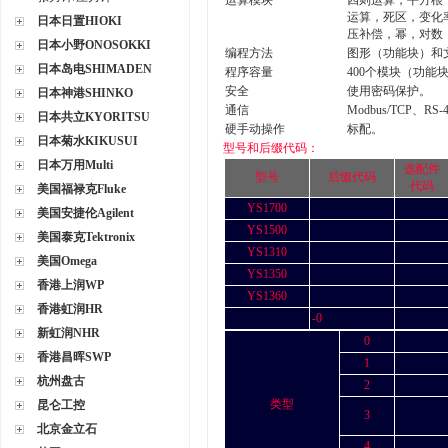
运算模块
四则运算，平方根
运算，死区，变化
日本日置HIOKI
压补偿，幂，对数
日本小野ONOSOKKI
编程方法
图形（功能块）和文
日本岛电SHIMADEN
程序容量
400个模块（功能块
安全
使用密码保护。
日本神港SHINKO
通信
Modbus/TCP、R
日本共立KYORITSU
硬手动操作
标配。
日本菊水KIKUSUI
型号和后缀代码：
日本万用Multi
选配件
型号
后缀代码
代码
美国福禄克Fluke
YS1700
美国安捷伦Agilent
YS1500
美国泰克Tektronix
YS1310
美国Omega
YS1350
香港上润WP
YS1360
香港虹润HR
-0
新虹润NHR
0
香港昌晖SWP
1
杭州盘古
2
类型
昆仑工控
3
北京金立石
4