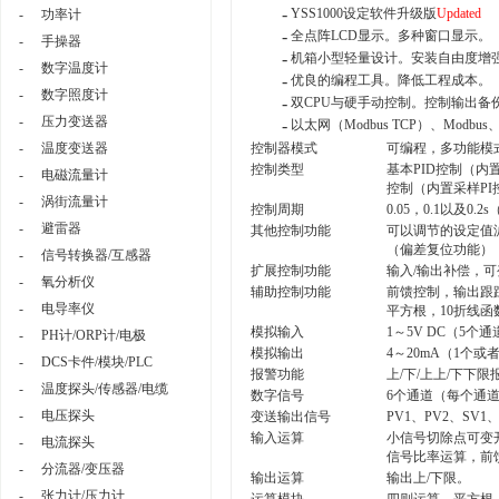
-
YSS1000设定软件升级版
Updated
-
功率计
-
全点阵LCD显示。多种窗口显示。
-
手操器
-
机箱小型轻量设计。安装自由度增
-
数字温度计
-
优良的编程工具。降低工程成本。
-
数字照度计
-
双CPU与硬手动控制。控制输出备
-
压力变送器
-
以太网（Modbus TCP）、Mod
-
温度变送器
控制器模式
可编程，多功能模
控制类型
基本PID控制（
-
电磁流量计
控制（内置采样PI
-
涡街流量计
控制周期
0.05，0.1以及0
-
避雷器
其他控制功能
可以调节的设定值滤
（偏差复位功能）
-
信号转换器/互感器
扩展控制功能
输入/输出补偿，可
-
氧分析仪
辅助控制功能
前馈控制，输出跟
-
电导率仪
平方根，10折线
模拟输入
1～5V DC（5个
-
PH计/ORP计/电极
模拟输出
4～20mA（1个或
-
DCS卡件/模块/PLC
报警功能
上/下/上上/下下
-
温度探头/传感器/电缆
数字信号
6个通道（每个通
-
电压探头
变送输出信号
PV1、PV2、SV
输入运算
小信号切除点可变
-
电流探头
信号比率运算，前
-
分流器/变压器
输出运算
输出上/下限。
-
张力计/压力计