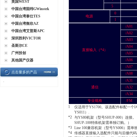
英国WEST
5
中国台湾固纬GWinstek
0
中国台湾泰仕TES
电源
1
中国台湾衡欣AZ
/A01
中国台湾艾普斯APC
/A02
深圳胜利VICTOR
/A03
圣斯尔CE
/A04
直接输入（*4）
广州技创
/A05
/A06
其他国产仪器
/A07
点击量多的产品
/A08
/A31
·
通信
/A32
/A34
专业规格
/FM
1
仅适用于YS1700。该选配件标配一个I
YS011）.
*2
与YS80机架（型号SHUP-000）连接。
SHUP-100特殊机架需单独订购。）
*3
Line 100兼容机架（型号YS006）需
*4
传感器直接输入选配件只能与后缀代码-02