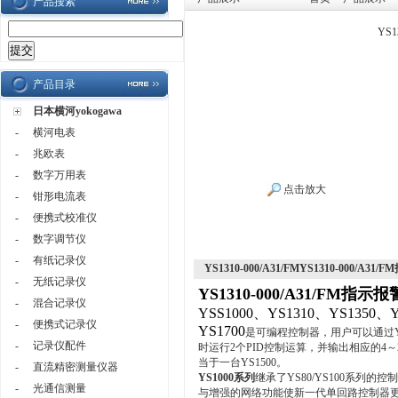
产品搜索
YS1
产品目录
日本横河yokogawa
-
横河电表
-
兆欧表
-
数字万用表
点击放大
-
钳形电流表
-
便携式校准仪
-
数字调节仪
-
有纸记录仪
YS1310-000/A31/FMYS1310-000/A31
-
无纸记录仪
YS1310-000/A31/FM指示
-
混合记录仪
YSS1000、YS1310、YS1350、Y
-
便携式记录仪
YS1700
是可编程控制器，用户可以通过YS
-
记录仪配件
时运行2个PID控制运算，并输出相应的4～
当于一台YS1500。
-
直流精密测量仪器
YS1000系列
继承了YS80/YS100系列
-
光通信测量
与增强的网络功能使新一代单回路控制器