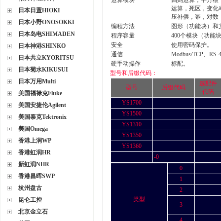
运算模块
四则运算，平方根
运算，死区，变化
日本日置HIOKI
压补偿，幂，对数
日本小野ONOSOKKI
编程方法
图形（功能块）和文
日本岛电SHIMADEN
程序容量
400个模块（功能块
安全
使用密码保护。
日本神港SHINKO
通信
Modbus/TCP、R
日本共立KYORITSU
硬手动操作
标配。
日本菊水KIKUSUI
型号和后缀代码：
日本万用Multi
选配件
型号
后缀代码
代码
美国福禄克Fluke
YS1700
美国安捷伦Agilent
YS1500
美国泰克Tektronix
YS1310
美国Omega
YS1350
香港上润WP
YS1360
香港虹润HR
-0
新虹润NHR
0
香港昌晖SWP
1
杭州盘古
2
类型
昆仑工控
3
北京金立石
4