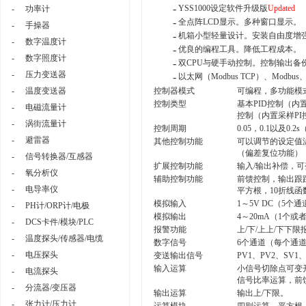
-
YSS1000设定软件升级版
Updated
-
功率计
-
全点阵LCD显示。多种窗口显示。
-
手操器
-
机箱小型轻量设计。安装自由度增
-
数字温度计
-
优良的编程工具。降低工程成本。
-
数字照度计
-
双CPU与硬手动控制。控制输出备
-
压力变送器
-
以太网（Modbus TCP）、Mod
-
温度变送器
控制器模式
可编程，多功能模
控制类型
基本PID控制（
-
电磁流量计
控制（内置采样PI
-
涡街流量计
控制周期
0.05，0.1以及0
-
避雷器
其他控制功能
可以调节的设定值滤
（偏差复位功能）
-
信号转换器/互感器
扩展控制功能
输入/输出补偿，可
-
氧分析仪
辅助控制功能
前馈控制，输出跟
-
电导率仪
平方根，10折线
模拟输入
1～5V DC（5个
-
PH计/ORP计/电极
模拟输出
4～20mA（1个或
-
DCS卡件/模块/PLC
报警功能
上/下/上上/下下
-
温度探头/传感器/电缆
数字信号
6个通道（每个通
-
电压探头
变送输出信号
PV1、PV2、SV
输入运算
小信号切除点可变
-
电流探头
信号比率运算，前
-
分流器/变压器
输出运算
输出上/下限。
-
张力计/压力计