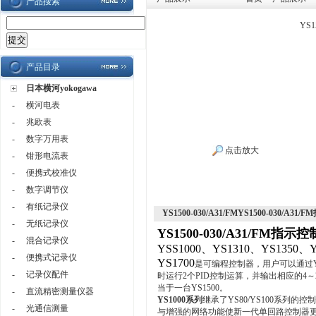
产品搜索
YS1
产品目录
日本横河yokogawa
-
横河电表
-
兆欧表
-
数字万用表
点击放大
-
钳形电流表
-
便携式校准仪
-
数字调节仪
-
有纸记录仪
YS1500-030/A31/FMYS1500-030/A31
-
无纸记录仪
YS1500-030/A31/FM指示
-
混合记录仪
YSS1000、YS1310、YS1350、Y
-
便携式记录仪
YS1700
是可编程控制器，用户可以通过YS
-
记录仪配件
时运行2个PID控制运算，并输出相应的4～
当于一台YS1500。
-
直流精密测量仪器
YS1000系列
继承了YS80/YS100系列
-
光通信测量
与增强的网络功能使新一代单回路控制器