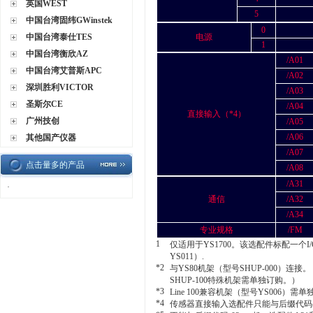
英国WEST
5
中国台湾固纬GWinstek
0
中国台湾泰仕TES
电源
1
中国台湾衡欣AZ
/A01
中国台湾艾普斯APC
/A02
深圳胜利VICTOR
/A03
圣斯尔CE
/A04
直接输入（*4）
广州技创
/A05
/A06
其他国产仪器
/A07
点击量多的产品
/A08
/A31
·
通信
/A32
/A34
专业规格
/FM
1
仅适用于YS1700。该选配件标配一个I
YS011）.
*2
与YS80机架（型号SHUP-000）连接。
SHUP-100特殊机架需单独订购。）
*3
Line 100兼容机架（型号YS006）需
*4
传感器直接输入选配件只能与后缀代码-02