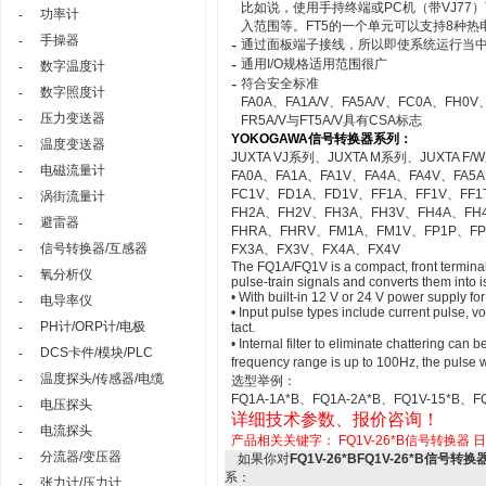
比如说，使用手持终端或PC机（带VJ77
功率计
-
入范围等。FT5的一个单元可以支持8种热
手操器
-
-
通过面板端子接线，所以即使系统运行当
-
通用I/O规格适用范围很广
数字温度计
-
-
符合安全标准
数字照度计
-
FA0A、FA1A/V、FA5A/V、FC0A、FH0V
压力变送器
-
FR5A/V与FT5A/V具有CSA标志
YOKOGAWA信号转换器系列：
温度变送器
-
JUXTA VJ系列、JUXTA M系列、JUXTA F/
电磁流量计
-
FA0A、FA1A、FA1V、FA4A、FA4V、FA5
FC1V、FD1A、FD1V、FF1A、FF1V、FF
涡街流量计
-
FH2A、FH2V、FH3A、FH3V、FH4A、FH
避雷器
-
FHRA、FHRV、FM1A、FM1V、FP1P、FP
信号转换器/互感器
-
FX3A、FX3V、FX4A、FX4V
The FQ1A/FQ1V is a compact, front terminal
氧分析仪
-
pulse-train signals and converts them into 
• With built-in 12 V or 24 V power supply for
电导率仪
-
• Input pulse types include current pulse, v
PH计/ORP计/电极
-
tact.
• Internal filter to eliminate chattering ca
DCS卡件/模块/PLC
-
frequency range is up to 100Hz, the pul
温度探头/传感器/电缆
-
选型举例：
FQ1A-1A*B、FQ1A-2A*B、FQ1V-15*B、FQ
电压探头
-
详细技术参数、报价咨询！
电流探头
-
产品相关关键字：
FQ1V-26*B信号转换器
日
分流器/变压器
-
如果你对
FQ1V-26*BFQ1V-26*B信号转换
系：
张力计/压力计
-