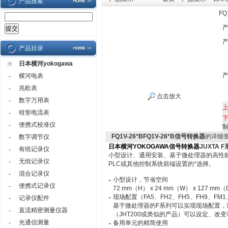
产品搜索
FQ
产品目录
日本横河yokogawa
横河电表
-
兆欧表
-
点击放大
数字万用表
-
钳形电流表
-
便携式校准仪
-
FQ1V-26*BFQ1V-26*B信号转换器
的详细
数字调节仪
-
日本横河YOKOGAWA信号转换器
JUXTA 
有纸记录仪
-
小型设计、通用安装、基于微处理器的高性能
无纸记录仪
-
PLC或其他控制系统前端设置的*选择。
混合记录仪
-
-
小型设计，节省空间
便携式记录仪
-
72 mm（H） x 24 mm（W） x 127 mm
-
现场配置（FA5、FH2、FH5、FH9、FM1、
记录仪配件
-
基于微处理器的F系列可以实现现场配置，通
直流精密测量仪器
-
（JHT200或类似的产品）可以设定、改
光通信测量
-
-
备用单元的精简使用