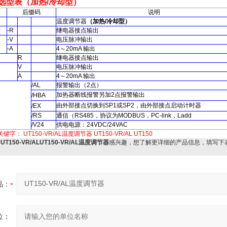
选型表（
加热
/
冷却型）
后缀码
说明
温度调节器
（
加热
/
冷却型
）
-R
继电器接点输出
-V
电压脉冲输出
-A
4
～
20mA
输出
R
继电器接点输出
V
电压脉冲输出
A
4
～
20mA
输出
/AL
报警输出
（2
点
）
加热器断线报警另加
2
点报警输出
/HBA
由外部接点切换到
SP1
或
SP2
，由外部接点启动计时器
/EX
/RS
通信
（RS485
，协议为
MODBUS
，
PC-link
，
Ladd
/V24
供电电源：
24VDC/24VAC
关键字：
UT150-VR/AL温度调节器
UT150-VR/AL
UT150
对
UT150-VR/ALUT150-VR/AL温度调节器
感兴趣，想了解更详细的产品信息，填写下
品：
位：