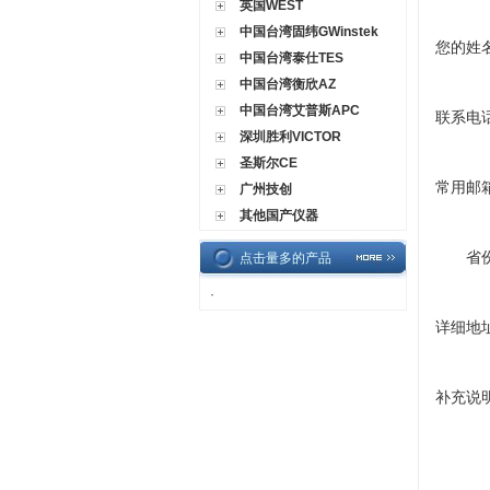
英国WEST
中国台湾固纬GWinstek
您的姓
中国台湾泰仕TES
中国台湾衡欣AZ
中国台湾艾普斯APC
联系电
深圳胜利VICTOR
圣斯尔CE
常用邮
广州技创
其他国产仪器
省
点击量多的产品
·
详细地
补充说