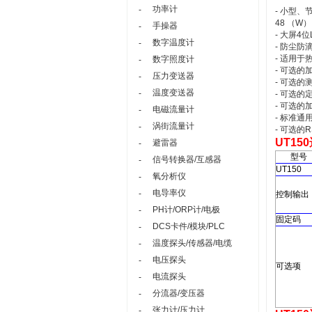
功率计
-
- 小型、
48 （W）
手操器
-
- 大屏4
数字温度计
-
- 防尘防
- 适用于
数字照度计
-
- 可选的
压力变送器
-
- 可选的
温度变送器
-
- 可选的
- 可选
电磁流量计
-
- 标准通用
涡街流量计
-
- 可选的R
UT150
避雷器
-
型号
信号转换器/互感器
-
UT150
氧分析仪
-
电导率仪
-
控制输出
PH计/ORP计/电极
-
固定码
DCS卡件/模块/PLC
-
温度探头/传感器/电缆
-
电压探头
-
可选项
电流探头
-
分流器/变压器
-
张力计/压力计
-