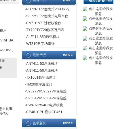
推荐产品
·
PH72PH72便携式PH/ORP计
·
SC72SC72便携式电导率仪
·
CA71CA71过程校验仪
·
TY720TY720数字万用表
横河
·
ALE111-S50通讯模块
-VR/HBA、
·
WT310数字功率计
-VA/HBA、
最新产品
调节器
·
ANT411-53总线模块
节器
·
ANT411-50总线模块
·
TX1001数字温度计
·
TM20数字温度计
·
S9527VKS9527VK保险丝
·
S9504VKS9504VK保险丝
·
PW402PW402电源模块
态自动调
·
CP461CPU模块CP461
通信功
较早新闻