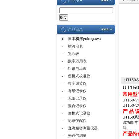
产品搜索
产品目录
日本横河yokogawa
横河电表
-
兆欧表
-
数字万用表
-
钳形电流表
-
便携式校准仪
-
UT150
数字调节仪
-
UT15
有纸记录仪
-
常用型
无纸记录仪
-
UT150-V
UT150-V
混合记录仪
-
产 品 
便携式记录仪
-
UT150
记录仪配件
-
谐功能与
能。
直流精密测量仪器
-
产品特
光通信测量
-