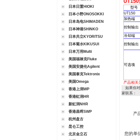
UT150
日本日置HIOKI
型号
UT150
日本小野ONOSOKKI
加热端
日本岛电SHIMADEN
控制输出
日本神港SHINKO
冷却端
日本共立KYORITSU
日本菊水KIKUSUI
控制输出
日本万用Multi
美国福禄克Fluke
可选项
美国安捷伦Agilent
美国泰克Tektronix
美国Omega
产品相关
如果你
香港上润WP
家联系：
香港虹润HR
新虹润NHR
香港昌晖SWP
产
杭州盘古
昆仑工控
您的单
北京金立石