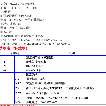
节省空间的1/16DIN封装结构
 x 48 （H） x 100 （D） （mm）
位LED显示
滴的面板设计符合IP65标准
热电偶、RTD与DC mV/号的通用输入
加热/冷却调节功能
测量值（PV）再传输功能
定时器功能
的加热器断偶报警与双报警输出继电器
电源（100V～240V AC）与选配电源24V AC/DC
S485通信功能，支持MODBUS及PC-Link & Ladder协议
选型表
（
标准型
）
后缀码
说明
温度调节器
（
标准型
）
-R
继电器接点输出
-V
电压脉冲输出
-A
4
～
20mA
输出
N
固定为
N
/AL
报警输出
（2
点
）
加热器断线报警另加
2
点报警输出
/HBA
由外部接点切换到
SP1
或
SP2
，由外部接点启动计时器
/EX
4
～
20mA
传送输出
（PV
值
）
/RET
/RS
通信
（RS485
，协议为
MODBUS
，
PC-link
，
Ladd
/V24
供电电源：
24VDC/24VAC