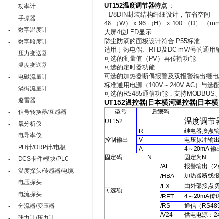
UT152温度调节器
特点
：
功率计
-
- 1/8DIN封装结构纤细设计，节省空间
手操器
-
48 （W） x 96 （H） x 100 （D） （m
数字温度计
-
大屏4位LED显示
防尘防滴的面板设计符合IP55标准
数字照度计
-
适用于热电偶、RTD及DC mV/号的通用
压力变送器
-
可选的测量值（PV）再传输功能
温度变送器
-
可选的定时器功能
可选的加热器断偶报警及双报警输出继电
电磁流量计
-
标准通用电源（100V～240V AC）与选配电
涡街流量计
-
可选的RS485通信功能，支持MODBUS、PC
避雷器
-
UT152
温控器
|
日本横河温控器
|
日本横河
型号
后缀码
信号转换器/互感器
-
温度调节
UT152
氧分析仪
-
-R
继电器接点
电导率仪
-
控制输出
-V
电压脉冲输
PH计/ORP计/电极
-
-A
4
～
20mA
输
固定码
N
固定为
N
DCS卡件/模块/PLC
-
/AL
报警输出
（2
温度探头/传感器/电缆
-
加热器断线
/HBA
电压探头
-
由外部接点
/EX
可选项
电流探头
-
4
～
20mA
传
/RET
分流器/变压器
/RS
通信
（RS48
-
/V24
供电电源：
2
张力计/压力计
-