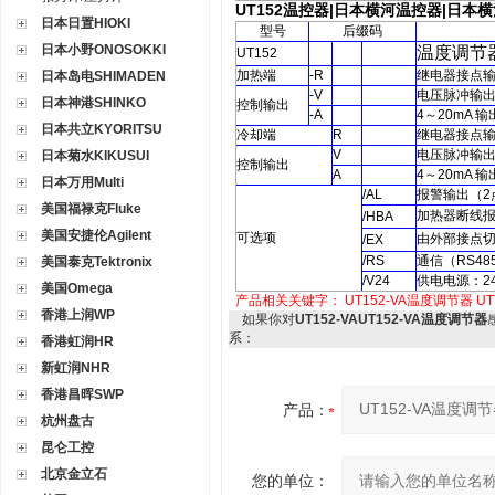
UT152
温控器
|
日本横河温控器
|
日本横河
日本日置HIOKI
型号
后缀码
日本小野ONOSOKKI
温度调节
UT152
加热端
-R
继电器接点
日本岛电SHIMADEN
-V
电压脉冲输
日本神港SHINKO
控制输出
-A
4
～
20mA
输
日本共立KYORITSU
冷却端
R
继电器接点
V
电压脉冲输
日本菊水KIKUSUI
控制输出
A
4
～
20mA
输
日本万用Multi
/AL
报警输出
（2
美国福禄克Fluke
加热器断线
/HBA
美国安捷伦Agilent
可选项
由外部接点
/EX
/RS
通信
（RS48
美国泰克Tektronix
/V24
供电电源：
2
美国Omega
产品相关关键字：
UT152-VA温度调节器
UT
香港上润WP
如果你对
UT152-VAUT152-VA温度调节器
系：
香港虹润HR
新虹润NHR
香港昌晖SWP
产品：
杭州盘古
昆仑工控
北京金立石
您的单位：