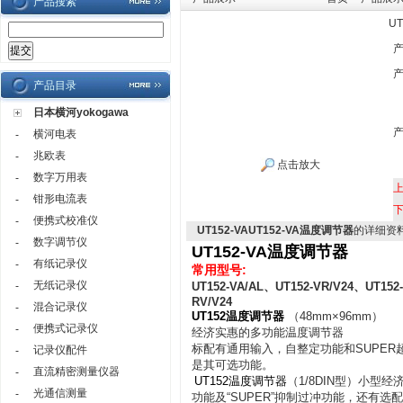
产品搜索
U
产品目录
日本横河yokogawa
横河电表
-
兆欧表
-
点击放大
数字万用表
-
钳形电流表
-
便携式校准仪
-
UT152-VAUT152-VA温度调节器
的详细资
数字调节仪
-
UT152-VA温度调节器
有纸记录仪
-
常用型号:
无纸记录仪
-
UT152-VA/AL、UT152-VR/V24、UT152
RV/V24
混合记录仪
-
UT152温度调节器
（48mm×96mm）
便携式记录仪
-
经济实惠的多功能温度调节器
标配有通用输入，自整定功能和SUPER
记录仪配件
-
是其可选功能。
直流精密测量仪器
-
UT152温度调节器
（1/8DIN型）小型
光通信测量
-
功能及“SUPER”抑制过冲功能，还有