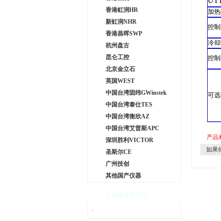
UT
香港虹润HR
加热
新虹润NHR
控制
香港昌晖SWP
冷却
杭州盘古
昆仑工控
控制
北京金立石
英国WEST
中国台湾固纬GWinstek
可选
中国台湾泰仕TES
中国台湾衡欣AZ
中国台湾艾普斯APC
产品
深圳胜利VICTOR
如果
圣斯尔CE
广州技创
其他国产仪器
点击量多的产品
·