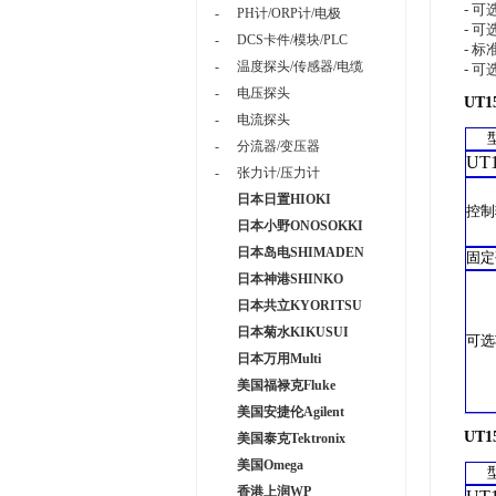
- 
-
PH计/ORP计/电极
- 
-
DCS卡件/模块/PLC
- 标
-
温度探头/传感器/电缆
- 可
-
电压探头
UT1
-
电流探头
-
分流器/变压器
UT
-
张力计/压力计
日本日置HIOKI
控制
日本小野ONOSOKKI
日本岛电SHIMADEN
固定
日本神港SHINKO
日本共立KYORITSU
日本菊水KIKUSUI
可选
日本万用Multi
美国福禄克Fluke
美国安捷伦Agilent
UT1
美国泰克Tektronix
美国Omega
香港上润WP