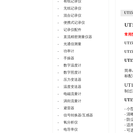
-
有纸记录仪
-
无纸记录仪
UT1
-
混合记录仪
-
便携式记录仪
UT
-
记录仪配件
常用
-
直流精密测量仪器
UT15
-
光通信测量
-
功率计
UT15
-
手操器
UT
-
数字温度计
简单
-
数字照度计
标配
-
压力变送器
UT
-
温度变送器
制过
-
电磁流量计
UT
-
涡街流量计
-
避雷器
- 小型
- 
-
信号转换器/互感器
- 
-
氧分析仪
- 
-
电导率仪
- 