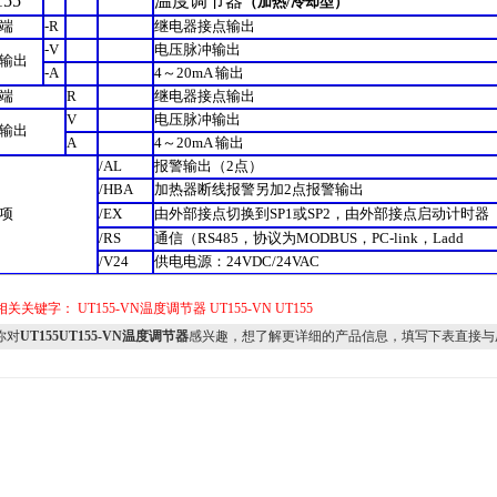
155
温度调节器
（
加热
/
冷却型
）
端
-R
继电器接点输出
-V
电压脉冲输出
输出
-A
4
～
20mA
输出
端
R
继电器接点输出
V
电压脉冲输出
输出
A
4
～
20mA
输出
/AL
报警输出
（2
点
）
/HBA
加热器断线报警另加
2
点报警输出
项
/EX
由外部接点切换到
SP1
或
SP2
，由外部接点启动计时器
/RS
通信
（RS485
，协议为
MODBUS
，
PC-link
，
Ladd
/V24
供电电源：
24VDC/24VAC
相关关键字：
UT155-VN温度调节器
UT155-VN
UT155
你对
UT155UT155-VN温度调节器
感兴趣，想了解更详细的产品信息，填写下表直接与