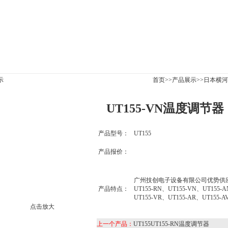
|
公司新闻
|
产品展示
|
资料下载
|
技术文章
|
信息反馈
示
首页
>>
产品展示
>>
日本横河yo
UT155-VN温度调节器
产品型号：
UT155
产品报价：
广州技创电子设备有限公司优势供应
产品特点：
UT155-RN、UT155-VN、UT155-A
UT155-VR、UT155-AR、UT155-A
点击放大
上一个产品：
UT155UT155-RN温度调节器