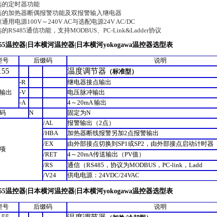
可选的定时器功能
可选的加热器断偶报警功能及双报警输入继电器
准通用电源100V～240V AC与选配电源24V AC/DC
选的RS485通信功能，支持MODBUS、PC-Link&Ladder协议
55
温控器
|
日本横河温控器
|
日本横河yokogawa
温控器
选型表
型号
后缀码
说明
155
温度调节器
（
标准型
）
-R
继电器接点输出
输出
-V
电压脉冲输出
-A
4
～
20mA
输出
码
N
固定为
N
/AL
报警输出
（2
点
）
/HBA
加热器断线报警另加
2
点报警输出
/EX
由外部接点切换到
SP1
或
SP2
，由外部接点启动计时器
项
/RET
4
～
20mA
传送输出
（PV
值
）
/RS
通信
（RS485
，协议为
MODBUS
，
PC-link
，
Ladd
/V24
供电电源：
24VDC/24VAC
55
温控器
|
日本横河温控器
|
日本横河yokogawa
温控器
选型表
型号
后缀码
说明