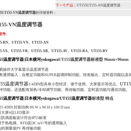
下一个产品：
UT155UT155-AN温度调节器
55UT155-VN温度调节器
的详细资料：
155-VN温度调节器
型号:
5-RN
、UT155-VN、UT155-AN
5-VA
、UT155-VR、UT155-AR
、UT155-AV
、UT155-RA
、UT155-RV
155温度调节器
|
日本横河yokogawa
UT155温度调节器标准型
96mm×96mm
易操作大字幕显示温度调节器
有通用输入，自整定功能和SUPER超调抑制功能。转发输出、定时器功能以及RS
155温度调节器
UT15
1/4DIN型具有小型经济、便于使用、大屏显示等优点。
冲功能。还选配有加热/冷却调节功能、再传输功能、定时器功能与通信功能。
155温度调节器
|
日本横河yokogawa
/
UT155温度调节器
标准型
特点
1/4DIN 封装结构 96 W x 96 H x 100 D mm
清晰大屏4位LED显示
防尘防滴面板设计符合IP55标准
适用于热电偶、RTD及DC mV/号的通用输入
可选的测量值PV 再传输功能