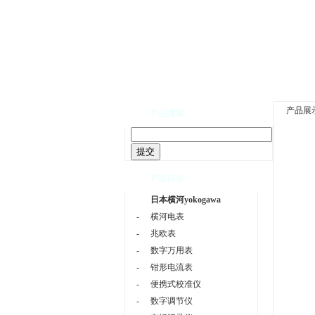
网站首页
|
公司介绍
产品展
产品搜索
产品目录
日本横河yokogawa
-
横河电表
-
兆欧表
-
数字万用表
-
钳形电流表
-
便携式校准仪
-
数字调节仪