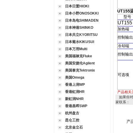
日本日置HIOKI
UT155
日本小野ONOSOKKI
型号
日本岛电SHIMADEN
UT155
日本神港SHINKO
加热端
日本共立KYORITSU
控制输出
日本菊水KIKUSUI
冷却端
日本万用Multi
控制输出
美国福禄克Fluke
美国安捷伦Agilent
美国泰克Tektronix
可选项
美国Omega
香港上润WP
香港虹润HR
产品相关
如果你
新虹润NHR
家联系：
香港昌晖SWP
杭州盘古
昆仑工控
产
北京金立石