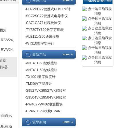
推荐产品
·
PH72PH72便携式PH/ORP计
·
SC72SC72便携式电导率仪
·
CA71CA71过程校验仪
·
TY720TY720数字万用表
横河
·
ALE111-S50通讯模块
-RA/V24、
·
WT310数字功率计
-RV/V24、
最新产品
调节器
·
ANT411-53总线模块
度调节器
·
ANT411-50总线模块
·
TX1001数字温度计
·
TM20数字温度计
·
S9527VKS9527VK保险丝
·
S9504VKS9504VK保险丝
·
PW402PW402电源模块
·
CP461CPU模块CP461
85通讯
较早新闻
标配有动