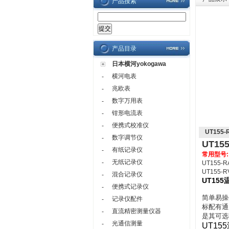
产品搜索
产品目录
日本横河yokogawa
横河电表
-
兆欧表
-
数字万用表
-
钳形电流表
-
便携式校准仪
-
UT155
数字调节仪
-
UT15
有纸记录仪
-
常用型号:
无纸记录仪
-
UT155-R
UT155-R
混合记录仪
-
UT15
便携式记录仪
-
简单易操
记录仪配件
-
标配有通
直流精密测量仪器
-
是其可选
光通信测量
-
UT15