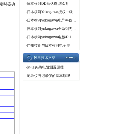
·
日本横河DD马达选型说明
、定时器功
·
日本横河Yokogawa授权一级代理
·
日本横河yokogawa电导率仪专卖
·
日本横河yokogawa全系列无纸记录仪
·
日本横河yokogawa电极/PH计/ORP计热卖
·
广州技创与日本横河电子展
较早技术文章
·
热电偶\热电阻测温原理
·
记录仪与记录仪的基本原理