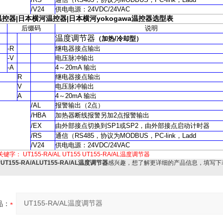
/V24
供电电源：
24VDC/24VAC
温控器
|
日本横河温控器
|
日本横河yokogawa
温控器
选型表
后缀码
说明
温度调节器
（
加热
/
冷却型
）
-R
继电器接点输出
-V
电压脉冲输出
-A
4
～
20mA
输出
R
继电器接点输出
V
电压脉冲输出
A
4
～
20mA
输出
/AL
报警输出
（2
点
）
/HBA
加热器断线报警另加
2
点报警输出
/EX
由外部接点切换到
SP1
或
SP2
，由外部接点启动计时器
/RS
通信
（RS485
，协议为
MODBUS
，
PC-link
，
Ladd
/V24
供电电源：
24VDC/24VAC
关键字：
UT155-RA/AL
UT155
UT155-RA/AL温度调节器
对
UT155-RA/ALUT155-RA/AL温度调节器
感兴趣，想了解更详细的产品信息，填写下
品：