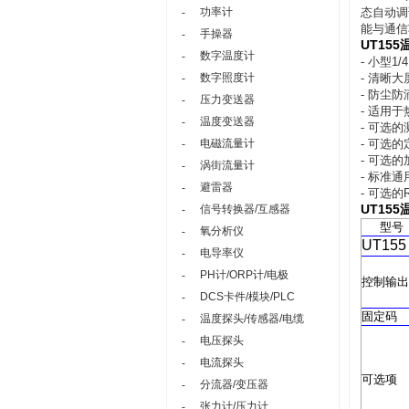
功率计
态自动调
-
能与通信
手操器
-
UT15
数字温度计
-
- 小型1/4
数字照度计
- 清晰大
-
- 防尘
压力变送器
-
- 适用于
温度变送器
-
- 可选
电磁流量计
- 可选
-
- 可选
涡街流量计
-
- 标准通
避雷器
-
- 可选的
UT155
信号转换器/互感器
-
型号
氧分析仪
-
UT155
电导率仪
-
PH计/ORP计/电极
-
控制输出
DCS卡件/模块/PLC
-
固定码
温度探头/传感器/电缆
-
电压探头
-
电流探头
-
可选项
分流器/变压器
-
张力计/压力计
-