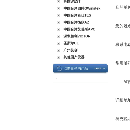
英国WEST
您的单
中国台湾固纬GWinstek
中国台湾泰仕TES
中国台湾衡欣AZ
您的姓
中国台湾艾普斯APC
深圳胜利VICTOR
圣斯尔CE
联系电
广州技创
其他国产仪器
常用邮
点击量多的产品
·
省
详细地
补充说