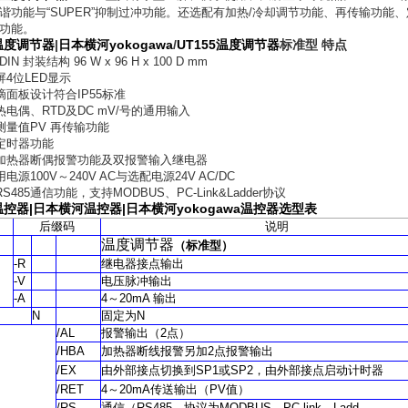
谐功能与“SUPER”抑制过冲功能。还选配有加热/冷却调节功能、再传输功能
功能。
5温度调节器
|
日本横河yokogawa
/
UT155温度调节器
标准型
特点
DIN 封装结构 96 W x 96 H x 100 D mm
屏4位LED显示
防滴面板设计符合IP55标准
热电偶、RTD及DC mV/号的通用输入
的测量值PV 再传输功能
的定时器功能
的加热器断偶报警功能及双报警输入继电器
用电源100V～240V AC与选配电源24V AC/DC
RS485通信功能，支持MODBUS、PC-Link&Ladder协议
温控器
|
日本横河温控器
|
日本横河yokogawa
温控器
选型表
后缀码
说明
温度调节器
（
标准型
）
-R
继电器接点输出
-V
电压脉冲输出
-A
4
～
20mA
输出
N
固定为
N
/AL
报警输出
（2
点
）
/HBA
加热器断线报警另加
2
点报警输出
/EX
由外部接点切换到
SP1
或
SP2
，由外部接点启动计时器
/RET
4
～
20mA
传送输出
（PV
值
）
/RS
通信
（RS485
，协议为
MODBUS
，
PC-link
，
Ladd