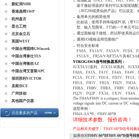
-
现场配置（FA5、FH2、FH5、FH9、F
新虹润NHR
基于微处理器的F系列可以实现现场配置
（JHT200或类似的产品）可以设定
香港昌晖SWP
-
备用单元的精简使用
杭州盘古
比如说，使用手持终端或PC机（带VJ
昆仑工控
型、输入范围等。FT5的一个单元可以
-
通过面板端子接线，所以即使系统运
北京金立石
-
通用I/O规格适用范围很广
英国WEST
-
符合安全标准
中国台湾固纬GWinstek
FA0A、FA1A/V、FA5A/V、FC0A、F
中国台湾泰仕TES
FS1A/V、FR5A/V与FT5A/V具有CS
YOKOGAWA信号转换器系列：
中国台湾衡欣AZ
JUXTA VJ系列、JUXTA M系列、JUXTA
中国台湾艾普斯APC
FA0A、FA1A、FA1V、FA4A、FA4V、
FC1A、FC1V、FD1A、FD1V、FF1A、
深圳胜利VICTOR
FH1A、FH1V、FH2A、FH2V、FH3A
圣斯尔CE
FHRA、FHRV、FHRA、FHRV、FM1A
广州技创
FQ2V、FQ2P、FX3A、FX3V、FX4A、
The FH4A/FH4V is a compact, front terminal
其他国产仪器
voltage signals into DC current or DC vo
选型举例：
点击量多的产品
FH4A-AA*B、FH4V-66*B
详细技术参数、报价咨询！
·
产品相关关键字：
FH4V-66*B信号转换
如果你对
FH4V-66*BFH4V-66*B信号