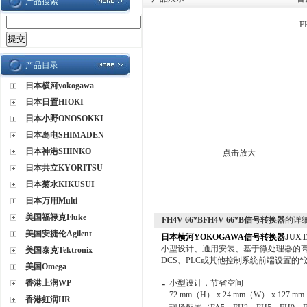
产品搜索
F
产品目录
日本横河yokogawa
日本日置HIOKI
日本小野ONOSOKKI
日本岛电SHIMADEN
日本神港SHINKO
点击放大
日本共立KYORITSU
日本菊水KIKUSUI
日本万用Multi
美国福禄克Fluke
FH4V-66*BFH4V-66*B信号转换器
的详
美国安捷伦Agilent
日本横河YOKOGAWA信号转换器
JUX
小型设计、通用安装、基于微处理器的高
美国泰克Tektronix
DCS、PLC或其他控制系统前端设置的*
美国Omega
-
香港上润WP
小型设计，节省空间
72 mm（H） x 24 mm（W） x 127 m
香港虹润HR