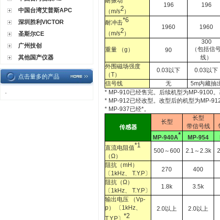
耐振动
196
196
2
中国台湾艾普斯APC
（m/s
）
*6
深圳胜利VICTOR
耐冲击
1960
1960
2
（m/s
）
圣斯尔CE
300
广州技创
（包括信
重量 （g）
90
其他国产仪器
线）
外围磁场强度
0.03以下
0.03以下
（T）
点击量多的产品
信号线
无
5m内藏抽
* MP-910已经售完。后续机型为MP-91
·
* MP-912已经改型。改型后的机型为MP
* MP-937已经*。
长型
长型
带信号线
传感器
*
MP-940A
MP-954
*1
直流电阻值
500～600
2.1～2.3k
（Ω）
阻抗（mH）
270
400
〔1kHz、 T.Y.P〕
阻抗（Ω）
1.8k
3.5k
〔1kHz、 T.Y.P〕
输出电压 （Vp-
p） 〔1kHz、
2.0以上
2.0以上
*2
T.Y.P〕