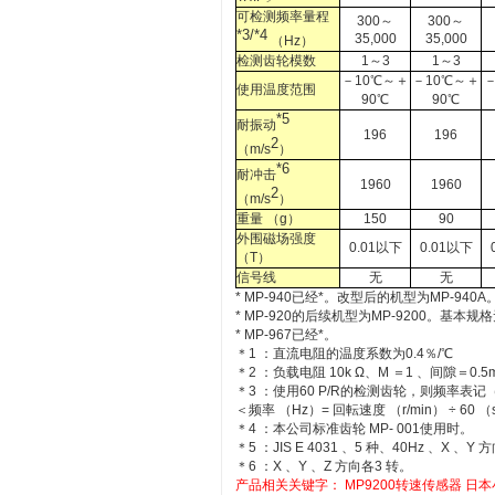
可检测频率量程
300～
300～
*3/*4
35,000
35,000
（Hz）
检测齿轮模数
1～3
1～3
－10℃～＋
－10℃～＋
－
使用温度范围
90℃
90℃
*5
耐振动
196
196
2
（m/s
）
*6
耐冲击
1960
1960
2
（m/s
）
重量 （g）
150
90
外围磁场强度
0.01以下
0.01以下
（T）
信号线
无
无
* MP-940已经*。改型后的机型为MP-940A
* MP-920的后续机型为MP-9200。基
* MP-967已经*。
＊1 ：直流电阻的温度系数为0.4％/℃
＊2 ：负载电阻 10k Ω、M ＝1 、间隙＝0.5
＊3 ：使用60 P/R的检测齿轮，则频率表记（
＜频率 （Hz）= 回転速度 （r/min） ÷ 60 （
＊4 ：本公司标准齿轮 MP- 001使用时。
＊5 ：JIS E 4031 、5 种、40Hz 、X 、
＊6 ：X 、Y 、Z 方向各3 转。
产品相关关键字：
MP9200转速传感器
日本