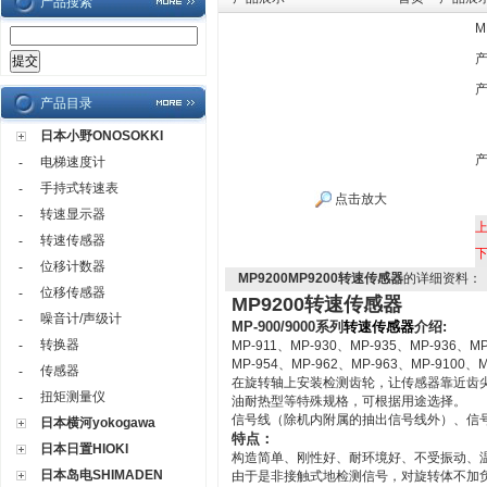
产品搜索
M
产品目录
日本小野ONOSOKKI
电梯速度计
-
手持式转速表
-
点击放大
转速显示器
-
转速传感器
-
位移计数器
-
MP9200MP9200转速传感器
的详细资料：
位移传感器
-
MP9200转速传感器
噪音计/声级计
-
MP-900/9000系列
转速传感器
介绍:
转换器
-
MP-911、MP-930、MP-935、MP-936、MP
MP-954、MP-962、MP-963、MP-9100、M
传感器
-
在旋转轴上安装检测齿轮，让传感器靠近齿
扭矩测量仪
-
油耐热型等特殊规格，可根据用途选择。
信号线（除机内附属的抽出信号线外）、信
日本横河yokogawa
特点：
日本日置HIOKI
构造简单、刚性好、耐环境好、不受振动、
日本岛电SHIMADEN
由于是非接触式地检测信号，对旋转体不加