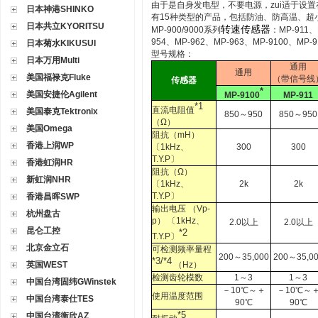
由于是自身发电型，不要电源，zui适于设置
日本神港SHINKO
有15种类型的产品，包括防油、防高温、超
日本共立KYORITSU
转速传感器
MP-900/9000系列
：MP-911、
954、MP-962、MP-963、MP-9100、MP-9
日本菊水KIKUSUI
型号规格：
日本万用Multi
通用
通用
美国福禄克Fluke
（带信号线
传感器
*
美国安捷伦Agilent
MP-9100
MP-911
*1
直流电阻值
美国泰克Tektronix
850～950
850～950
（Ω）
美国Omega
阻抗（mH）
香港上润WP
〔1kHz、
300
300
T.Y.P〕
香港虹润HR
阻抗（Ω）
新虹润NHR
〔1kHz、
2k
2k
T.Y.P〕
香港昌晖SWP
输出电压 （Vp-
杭州盘古
p） 〔1kHz、
2.0以上
2.0以上
昆仑工控
*2
T.Y.P〕
北京金立石
可检测频率量程
200～35,000
200～35,0
*3/*4
英国WEST
（Hz）
检测齿轮模数
1～3
1～3
中国台湾固纬GWinstek
－10℃～＋
－10℃～
使用温度范围
中国台湾泰仕TES
90℃
90℃
*5
中国台湾衡欣AZ