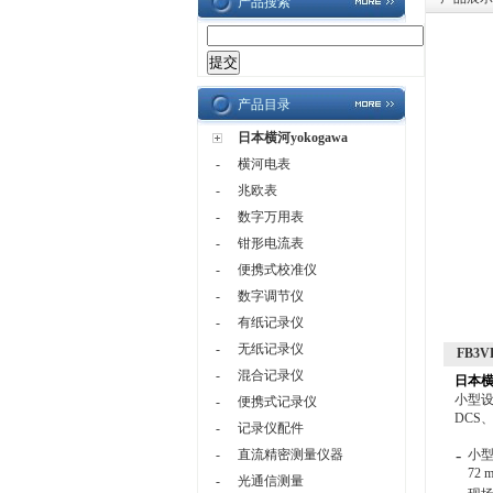
产品搜索
产品目录
日本横河yokogawa
-
横河电表
-
兆欧表
-
数字万用表
-
钳形电流表
-
便携式校准仪
-
数字调节仪
-
有纸记录仪
-
无纸记录仪
FB3
-
混合记录仪
日本横
小型
-
便携式记录仪
DCS
-
记录仪配件
-
-
直流精密测量仪器
小
72 
-
光通信测量