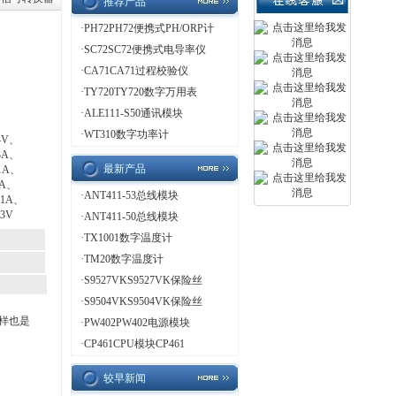
推荐产品
·
PH72PH72便携式PH/ORP计
·
SC72SC72便携式电导率仪
·
CA71CA71过程校验仪
·
TY720TY720数字万用表
·
ALE111-S50通讯模块
·
WT310数字功率计
4V、
3A、
最新产品
1A、
1A、
·
ANT411-53总线模块
H1A、
3V
·
ANT411-50总线模块
·
TX1001数字温度计
·
TM20数字温度计
·
S9527VKS9527VK保险丝
·
S9504VKS9504VK保险丝
样也是
·
PW402PW402电源模块
·
CP461CPU模块CP461
较早新闻