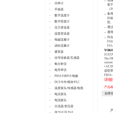
-
现场
-
功率计
基于
（J
-
手操器
-
备
-
数字温度计
比如
-
数字照度计
型、
-
通
-
压力变送器
-
通用
-
温度变送器
-
符
-
电磁流量计
FA
-
涡街流量计
FS
YOK
-
避雷器
JUXT
-
信号转换器/互感器
The FB3
current
-
氧分析仪
• AC/D
-
电导率仪
选型
FB3A
-
PH计/ORP计/电极
详细
-
DCS卡件/模块/PLC
产品
-
温度探头/传感器/电缆
如果你
-
电压探头
-
电流探头
-
分流器/变压器
-
张力计/压力计