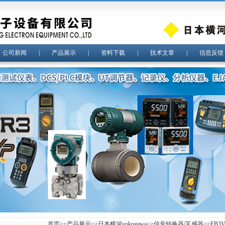
|
公司新闻
|
产品展示
|
资料下载
|
技术文章
|
信息反馈
首页
>>
产品展示
>>
日本横河yokogawa
>>
信号转换器/互感器
>>FB