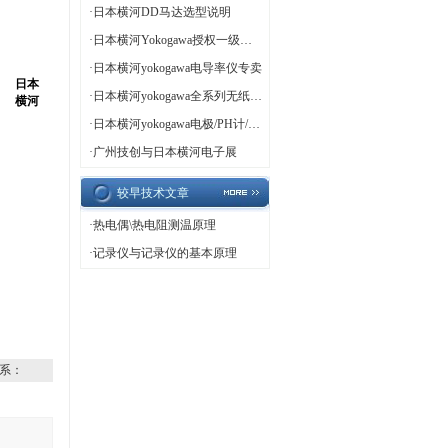
·
日本横河DD马达选型说明
·
日本横河Yokogawa授权一级代理
·
日本横河yokogawa电导率仪专卖
日本
·
日本横河yokogawa全系列无纸记录仪
横河
·
日本横河yokogawa电极/PH计/ORP计热卖
·
广州技创与日本横河电子展
较早技术文章
·
热电偶\热电阻测温原理
·
记录仪与记录仪的基本原理
系：