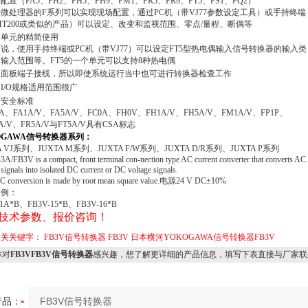
配置（FA5、FH2、FH5、FH9、FM1、FR5、FR9、FT5、FS1、FQ2）
微处理器的F系列可以实现现场配置，通过PC机（带VJ77参数设定工具）或手持终端
HT200或类似的产品）可以设定、改变和监视范围、零点/量程、断偶等
用单元的精简使用
说，使用手持终端或PC机（带VJ77）可以设定FT5型热电偶输入信号转换器的输入类
输入范围等。FT5的一个单元可以支持8种热电偶
过面板端子接线，所以即使系统运行当中也可进行转换器检查工作
I/O规格适用范围很广
合安全标准
0A、FA1A/V、FA5A/V、FC0A、FH0V、FH1A/V、FH5A/V、FM1A/V、FP1P、
1A/V、FR5A/V与FT5A/V具有CSA标志
OGAWA信号转换器系列：
A VJ系列、JUXTA M系列、JUXTA F/W系列、JUXTA D/R系列、JUXTA P系列
A/FB3V is a compact, front terminal con-nection type AC current converter that converts AC
 signals into isolated DC current or DC voltage signals.
C conversion is made by root mean square value.电源24 V DC±10%
举例：
-1A*B、FB3V-15*B、FB3V-16*B
技术参数、报价咨询！
相关关键字：
FB3V信号转换器
FB3V
日本横河YOKOGAWA信号转换器FB3V
对
FB3VFB3V信号转换器
感兴趣，想了解更详细的产品信息，填写下表直接与厂家联
产品：