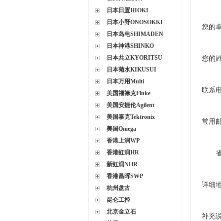
日本日置HIOKI
日本小野ONOSOKKI
您的
日本岛电SHIMADEN
日本神港SHINKO
日本共立KYORITSU
您的
日本菊水KIKUSUI
日本万用Multi
联系
美国福禄克Fluke
美国安捷伦Agilent
美国泰克Tektronix
常用
美国Omega
香港上润WP
香港虹润HR
新虹润NHR
香港昌晖SWP
详细
杭州盘古
昆仑工控
北京金立石
补充