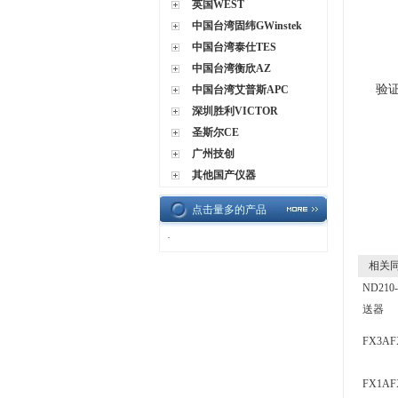
英国WEST
中国台湾固纬GWinstek
中国台湾泰仕TES
中国台湾衡欣AZ
验
中国台湾艾普斯APC
深圳胜利VICTOR
圣斯尔CE
广州技创
其他国产仪器
点击量多的产品
·
相关同
ND210
送器
FX3A
FX1A