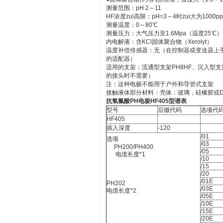
测量范围：pH 2～11
HF浓度zui高限：pH=3～4时zui大为1000p
测量温度：0～80℃
测量压力：大气压力至1.6Mpa（温度25℃）
内电解液：含KCl固体聚合物（Xerolyt）
温度补偿传感器：无（在控制器或变送器上手
的适配器）
适用的支架：流通型支架PH8HF、沉入型支
的接头时不需要）
注：这种电极不能用于户外和导管式支架
接触液体部分材料：壳体：玻璃，硅橡胶或Daiel
抗氢氟酸
PH
电极
HF405
型谱表
型号
后缀代码
选项代
HF405
插入深度
-120
/01
选项
/03
PH200/PH400
/05
电缆长度*1
/10
/15
/20
/01E
PH202
/03E
电缆长度*2
/05E
/10E
/15E
/20E