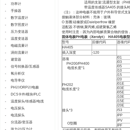
适用的支架:流通型支架（PH
功率计
-
带温度传感器SA405 的接头
手操器
-
（注）：这种电极不能用于户外和导管式支
接触液体部分材料：壳体：玻璃
数字温度计
-
O 形圈:硅橡胶或Daielperfrow 橡胶
数字照度计
-
适配器:不锈钢,聚丙烯,或硬聚氯乙烯
压力变送器
-
使用时注意：因为内部电解质聚合物的侵蚀
固体电极PH
电极（Xerolyt
） HA405
电极型
温度变送器
-
型号
后缀代码
选项代
电磁流量计
-
HA405
涡街流量计
插入深度
-120
-
/01
选项
避雷器
-
/03
PH200/PH400
/05
信号转换器/互感器
-
电缆长度*1
/10
氧分析仪
-
/15
/20
电导率仪
-
/01E
PH202
PH计/ORP计/电极
-
/03E
电缆长度*2
/05E
DCS卡件/模块/PLC
-
/10E
/15E
温度探头/传感器/电缆
-
/20E
电压探头
-
/S3
接头*3
电流探头
/PP
-
/PV
分流器/变压器
-
O型圈
/PF
张力计/压力计
-