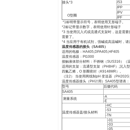
/S3
接头*3
/PP
/PV
O型圈
/PF
*1标明带显示符号，表明使用叉形端子。
*2标记带显示数字，表明使用针形端子
*3 当使用沉入式或流通式支架时，这是需要
需要了。
*4 当应用于有机试剂，强碱或高温碱时，请选择Da
温度传感器的接头（SA405）
适用的电极：HA405,DPA405,HF405
温度传感器：Pt1000
接触液体部分材料：不锈钢（SUS316）（温度传
适用的支架：流通型支架（PH8HF）,沉入
四氟乙烯，O 形圈密封（K9148MR）。
（注2） 当使用两线制pH 变送器（PH202G
温度传感器接头（PH计用）SA405型谱表：
型号
后缀代码
SA405
-A
测量系统
-E
-HC
-S3
温度传感器盖/接头材料
-TN
-01
-03
-05