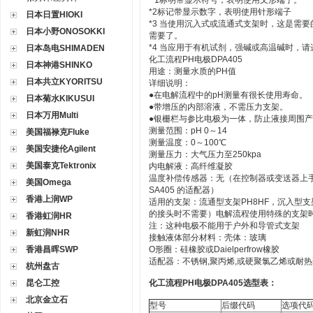
*1标明带显示符号，表明使用叉形端子。
*2标记带显示数字，表明使用针形端子
日本日置HIOKI
*3 当使用沉入式或流通式支架时，这是需要
日本小野ONOSOKKI
需要了。
*4 当应用于有机试剂，强碱或高温碱时，请选择Da
日本岛电SHIMADEN
化工流程PH电极DPA405
日本神港SHINKO
用途：测量水质的PH值
日本共立KYORITSU
详细说明：
●在电解流程中的pH测量有很长使用寿命。
日本菊水KIKUSUI
●带增压的内部溶液，不需压力支架。
日本万用Multi
●银栅栏与参比电极为一体，防止液接周围
测量范围：pH 0～14
美国福禄克Fluke
测量温度：0～100℃
美国安捷伦Agilent
测量压力：大气压力至250kpa
美国泰克Tektronix
内电解液：高纤维凝胶
温度补偿传感器：无（在控制器或变送器上
美国Omega
SA405 的适配器）
香港上润WP
适用的支架：流通型支架PH8HF，沉入型支
的接头时不需要）电解流程使用特殊的支架时
香港虹润HR
注：这种电极不能用于户外和导管式支架
新虹润NHR
接触液体部分材料：壳体：玻璃
香港昌晖SWP
O形圈：硅橡胶或Daielperfrow橡胶
适配器：不锈钢,聚丙烯,或硬聚氯乙烯或耐
杭州盘古
昆仑工控
化工流程PH电极DPA405选型表：
北京金立石
型号
后缀代码
选项代