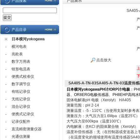
产品搜索
产品展示
SA405
产品目录
日本横河yokogawa
横河电表
-
兆欧表
-
点击放大
数字万用表
-
钳形电流表
-
便携式校准仪
-
SA405-A-TN-03SA405-A-TN-03温度
数字调节仪
-
日本横河yokogawa
PH计/ORP计/电极
：
PH
有纸记录仪
-
器
、
OR8ERG电极传感器
、
PH8EHP高纯水
无纸记录仪
-
固体电解液pH 电极（Xerolyt） HA405
测量范围：pH 2-14
混合记录仪
-
测量温度：-5 - 110℃（当使用支架时参考表
便携式记录仪
-
测量压力：大气压力至1.6Mpa（温度25℃）
大气压力至600kpa（温度100℃）
记录仪配件
-
内电解液：含KCl 的固体聚合物（Xerolyt）
直流精密测量仪器
-
温度补偿传感器：无（在控制器或变送器上
光通信测量
-
（在温度变化的领域使用有温度传感器SA40