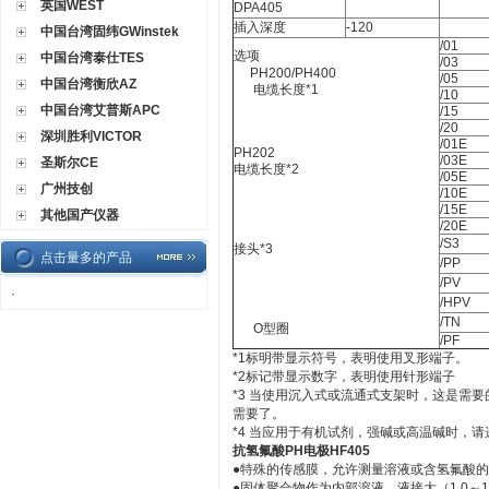
英国WEST
DPA405
插入深度
-120
中国台湾固纬GWinstek
/01
选项
中国台湾泰仕TES
/03
PH200/PH400
/05
中国台湾衡欣AZ
电缆长度*1
/10
中国台湾艾普斯APC
/15
/20
深圳胜利VICTOR
/01E
PH202
/03E
圣斯尔CE
电缆长度*2
/05E
广州技创
/10E
/15E
其他国产仪器
/20E
/S3
接头*3
点击量多的产品
/PP
/PV
·
/HPV
/TN
O型圈
/PF
*1标明带显示符号，表明使用叉形端子。
*2标记带显示数字，表明使用针形端子
*3 当使用沉入式或流通式支架时，这是需要
需要了。
*4 当应用于有机试剂，强碱或高温碱时，请选择Da
抗氢氟酸PH电极HF405
●特殊的传感膜，允许测量溶液或含氢氟酸
●固体聚合物作为内部溶液，液接大（1.0～1