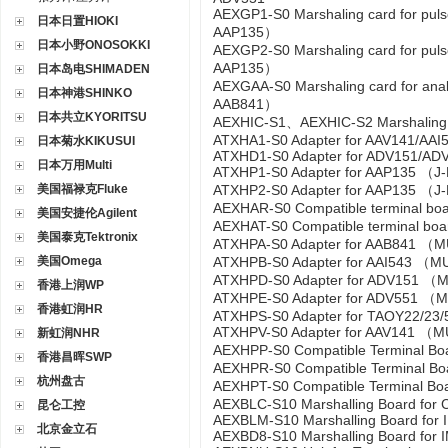
AEXGP1-S0 Marshaling card for pul
日本日置HIOKI
AAP135）
日本小野ONOSOKKI
AEXGP2-S0 Marshaling card for pul
AAP135）
日本岛电SHIMADEN
AEXGAA-S0 Marshaling card for analo
日本神港SHINKO
AAB841）
日本共立KYORITSU
AEXHIC-S1、AEXHIC-S2 Marshaling 
ATXHA1-S0 Adapter for AAV141/AAI
日本菊水KIKUSUI
ATXHD1-S0 Adapter for ADV151/AD
日本万用Multi
ATXHP1-S0 Adapter for AAP135 （J-
美国福禄克Fluke
ATXHP2-S0 Adapter for AAP135 （J
AEXHAR-S0 Compatible terminal bo
美国安捷伦Agilent
AEXHAT-S0 Compatible terminal bo
美国泰克Tektronix
ATXHPA-S0 Adapter for AAB841 （
美国Omega
ATXHPB-S0 Adapter for AAI543 （
ATXHPD-S0 Adapter for ADV151 （
香港上润WP
ATXHPE-S0 Adapter for ADV551 
香港虹润HR
ATXHPS-S0 Adapter for TAOY22/23/
ATXHPV-S0 Adapter for AAV141 （M
新虹润NHR
AEXHPP-S0 Compatible Terminal Boa
香港昌晖SWP
AEXHPR-S0 Compatible Terminal B
杭州盘古
AEXHPT-S0 Compatible Terminal B
AEXBLC-S10 Marshalling Board for C
昆仑工控
AEXBLM-S10 Marshalling Board f
北京金立石
AEXBD8-S10 Marshalling Board fo