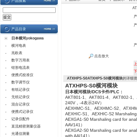
产品搜索
A
产品目录
日本横河yokogawa
横河电表
-
兆欧表
-
点击放大
数字万用表
-
钳形电流表
-
便携式校准仪
-
ATXHPS-S0ATXHPS-S0横河模块
的详细
数字调节仪
-
ATXHPS-S0横河模块
有纸记录仪
-
日本横河模块/DCS卡件/PLC：
无纸记录仪
A
KT801-1、AKT801-4、AKT802-1、
-
240V，-4表示24V）
混合记录仪
-
AEXHMC-S1、AEXHMC-S2、ATXHM
便携式记录仪
-
AEXHIC-S1、AEXHIC-S2 Marshaling 
记录仪配件
AEXGA1-S0 Marshaling card for ana
-
AAV141）
直流精密测量仪器
-
AEXGA2-S0 Marshaling card for ana
光通信测量
-
with AAI141）