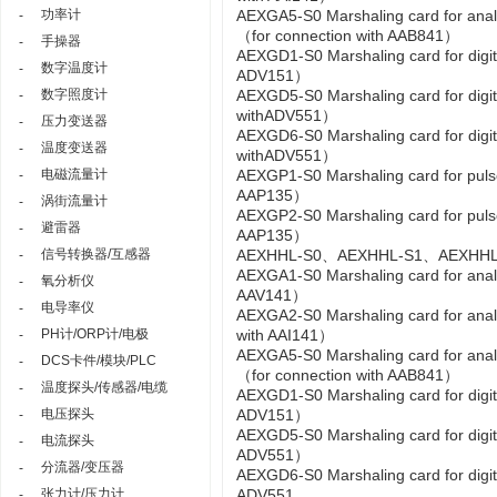
功率计
AEXGA5-S0 Marshaling card for ana
-
（for connection with AAB841）
手操器
-
AEXGD1-S0 Marshaling card for digi
数字温度计
-
ADV151）
数字照度计
AEXGD5-S0 Marshaling card for dig
-
withADV551）
压力变送器
-
AEXGD6-S0 Marshaling card for dig
温度变送器
-
withADV551）
电磁流量计
AEXGP1-S0 Marshaling card for pul
-
AAP135）
涡街流量计
-
AEXGP2-S0 Marshaling card for pul
避雷器
-
AAP135）
信号转换器/互感器
AEXHHL-S0、AEXHHL-S1、AEXHHL-S2 H
-
AEXGA1-S0 Marshaling card for ana
氧分析仪
-
AAV141）
电导率仪
-
AEXGA2-S0 Marshaling card for ana
PH计/ORP计/电极
with AAI141）
-
AEXGA5-S0 Marshaling card for ana
DCS卡件/模块/PLC
-
（for connection with AAB841）
温度探头/传感器/电缆
-
AEXGD1-S0 Marshaling card for digi
电压探头
ADV151）
-
AEXGD5-S0 Marshaling card for dig
电流探头
-
ADV551）
分流器/变压器
-
AEXGD6-S0 Marshaling card for dig
张力计/压力计
ADV551
-