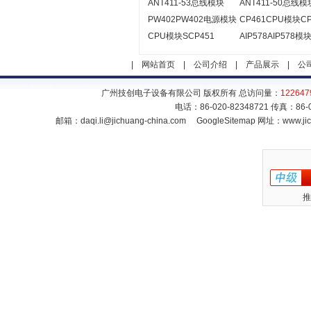
ANT411-53总线模块
ANT411-50总线模
PW402PW402电源模块
CP461CPU模块CP
CPU模块SCP451
AIP578AIP578模
|
网站首页
|
公司介绍
|
产品展示
|
公
广州技创电子设备有限公司 版权所有 总访问量：
122647
电话：86-020-82348721 传真：86
邮箱：
daqi.li@jichuang-china.com
GoogleSitemap
网址：www.jic
推