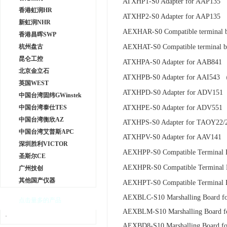
ATXHP1-S0 Adapter for AAP135 
香港虹润HR
ATXHP2-S0 Adapter for AAP135 
新虹润NHR
AEXHAR-S0 Compatible terminal
香港昌晖SWP
杭州盘古
AEXHAT-S0 Compatible terminal 
昆仑工控
ATXHPA-S0 Adapter for AAB84
北京金立石
ATXHPB-S0 Adapter for AAI543
英国WEST
ATXHPD-S0 Adapter for ADV15
中国台湾固纬GWinstek
中国台湾泰仕TES
ATXHPE-S0 Adapter for ADV5
中国台湾衡欣AZ
ATXHPS-S0 Adapter for TAOY22/2
中国台湾艾普斯APC
ATXHPV-S0 Adapter for AAV141
深圳胜利VICTOR
AEXHPP-S0 Compatible Terminal 
圣斯尔CE
AEXHPR-S0 Compatible Termina
广州技创
其他国产仪器
AEXHPT-S0 Compatible Terminal
AEXBLC-S10 Marshalling Board for
点击量多的产品
AEXBLM-S10 Marshalling Boar
·
AEXBD8-S10 Marshalling Board