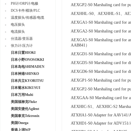
-
PH计/ORP计/电极
AEXGP2-S0 Marshaling card for 
-
DCS卡件/模块/PLC
AEXHHL-S0、AEXHHL-S1、AEXHHL-S
-
温度探头/传感器/电缆
AEXGA1-S0 Marshaling card for 
-
电压探头
AEXGA2-S0 Marshaling card for a
-
电流探头
-
分流器/变压器
AEXGA5-S0 Marshaling card for a
AAB841）
-
张力计/压力计
日本日置HIOKI
AEXGD1-S0 Marshaling card for d
日本小野ONOSOKKI
AEXGD5-S0 Marshaling card for 
日本岛电SHIMADEN
AEXGD6-S0 Marshaling card for d
日本神港SHINKO
AEXGP1-S0 Marshaling card for 
日本共立KYORITSU
日本菊水KIKUSUI
AEXGP2-S0 Marshaling card for 
日本万用Multi
AEXGAA-S0 Marshaling card for a
美国福禄克Fluke
AEXHIC-S1、AEXHIC-S2 Marshalin
美国安捷伦Agilent
ATXHA1-S0 Adapter for AAV141/
美国泰克Tektronix
美国Omega
ATXHD1-S0 Adapter for ADV151
香港上润WP