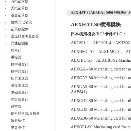
-
有纸记录仪
-
无纸记录仪
AEXHAT-S0AEXHAT-S0横河模块
的详
-
混合记录仪
-
便携式记录仪
AEXHAT-S0横河模块
-
记录仪配件
日本横河模块/DCS卡件/PLC：
-
直流精密测量仪器
A
KT801-1、AKT801-4、AKT80
-
光通信测量
-
功率计
AEXHMC-S1、AEXHMC-S2、AT
-
手操器
AEXHIC-S1、AEXHIC-S2 Marshalin
-
数字温度计
AEXGA1-S0 Marshaling card for 
-
数字照度计
AEXGA2-S0 Marshaling card for a
-
压力变送器
-
温度变送器
AEXGA5-S0 Marshaling card for a
AAB841）
-
电磁流量计
-
涡街流量计
AEXGD1-S0 Marshaling card for d
-
避雷器
AEXGD5-S0 Marshaling card for 
-
信号转换器/互感器
AEXGD6-S0 Marshaling card for 
-
氧分析仪
AEXGP1-S0 Marshaling card for 
-
电导率仪