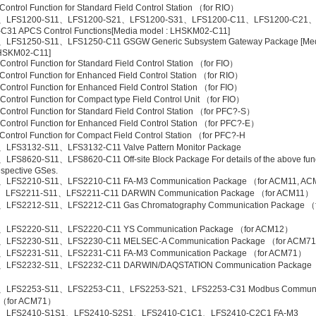
ontrol Function for Standard Field Control Station （for RIO）
、LFS1200-S11、LFS1200-S21、LFS1200-S31、LFS1200-C11、LFS1200-C21
C31 APCS Control Functions[Media model : LHSKM02-C11]
、LFS1250-S11、LFS1250-C11 GSGW Generic Subsystem Gateway Package [Me
HSKM02-C11]
ontrol Function for Standard Field Control Station （for FIO）
ontrol Function for Enhanced Field Control Station （for RIO）
ontrol Function for Enhanced Field Control Station （for FIO）
ontrol Function for Compact type Field Control Unit （for FIO）
ontrol Function for Standard Field Control Station （for PFC?-S）
ontrol Function for Enhanced Field Control Station （for PFC?-E）
ontrol Function for Compact Field Control Station （for PFC?-H
LFS3132-S11、LFS3132-C11 Valve Pattern Monitor Package
LFS8620-S11、LFS8620-C11 Off-site Block Package For details of the above func
espective GSes.
、LFS2210-S11、LFS2210-C11 FA-M3 Communication Package （for ACM11, A
、LFS2211-S11、LFS2211-C11 DARWIN Communication Package （for ACM11）
、LFS2212-S11、LFS2212-C11 Gas Chromatography Communication Package （f
、LFS2220-S11、LFS2220-C11 YS Communication Package （for ACM12）
、LFS2230-S11、LFS2230-C11 MELSEC-A Communication Package （for ACM7
、LFS2231-S11、LFS2231-C11 FA-M3 Communication Package （for ACM71）
、LFS2232-S11、LFS2232-C11 DARWIN/DAQSTATION Communication Package 
、LFS2253-S11、LFS2253-C11、LFS2253-S21、LFS2253-C31 Modbus Communi
 （for ACM71）
、LFS2410-S1S1、LFS2410-S2S1、LFS2410-C1C1、LFS2410-C2C1 FA-M3