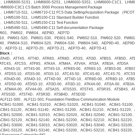
0、LHM6600-S1S1、LHM6600-S2S1、LHM6600-S3S1、LHM6600-C1C1、LHM6
M6600-C3C1 CS Batch 3000 Process Management Package
、LHM6710-S11、LHM6710-C11 FCS Data Setting/Acquisition Package （PICO
、LHM5100-S11、LHM5100-C11 Standard Builder Function
、LHM5150-S11、LHM5150-C11 Test Function
、LHM5490-S11、LHM5490-C11 Self-documentation Package
601、PW602、PW604、AEP9D、AEP7D
S10、PW601-S20、PW601-S30、PE601-S40、PW602-S10、PW602-S20、PW60
S40、PW604-S10、PW604-S20、PW604-S30、PW604-S40、AEP9D-40、AEP9D
10、AEP7D-11、AEP7D-20、AEP7D-21、AEP7D-40、AEP7D-41
 Block：
ATA4D、ATT4S、ATT4D、ATR8S、ATR8D、ATI3S、ATI3D、ATB5S、ATB5D、AT
ATC4S、ATC5S、ATF9S、ATK4A、ATM4A、ATV4A、ATI3A、ATB3A、ATD5A
0、ATA4S-10、ATT4S-00、ATT4S-10、ATR8S-00、ATR8S-10、ATB5S-00、ATB5
0、ATD5S-10、ATI3S-00、ATI3S-10、ATC4S-50、ATC4S-60、ATC4S-70、ATC5
0、ATA4D-00、ATA4D-10、ATT4D-00、ATT4D-10、ATR8D-00、ATR8D-10、ATB
0、ATD5D-00、ATD5D-10、ATI3D-00、ATI3D-10、ATK4A-00、ATI3A-00、ATB3A
00、ATM4A-00、ATV4A-00、ATSA3S、ATSS3S、ATST4S、ATSR3S、ATSB4S、A
、ATSS3D、ATST4D、ATSR3D、ATSB4D、ATSD3D
LF111-S00、ALF111-S01: Foundation Fieldbus Communication Module
ACB41-S1000、ACB41-S1010、ACB41-S1020、ACB41-S1040、ACB41-S1100
CB41-S1120、ACB41-S1140、ACB41-S1200、ACB41-S1210、ACB41-S1220、
ACB41-S2000、ACB41-S2010、ACB41-S2020、ACB41-S2040、ACB41-S2100、
CB41-S2120、ACB41-S2140、ACB41-S2200、ACB41-S2210、ACB41-S2220、
ACB41-S3000、ACB41-S3010、ACB41-S3020、ACB41-S3040、ACB41-S3100、
CB41-S3120、ACB41-S3140、ACB41-S3200、ACB41-S3210、ACB41-S3220、