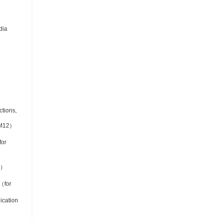
、
dia
tions,
CM12）
or
1）
（for
cation