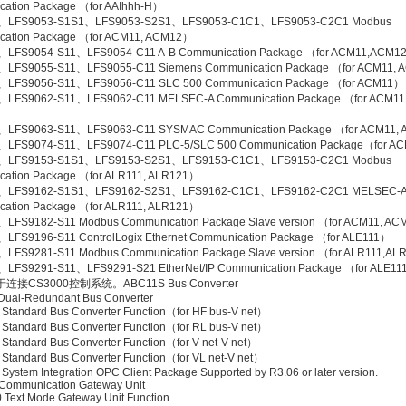
ation Package （for AAIhhh-H）
、LFS9053-S1S1、LFS9053-S2S1、LFS9053-C1C1、LFS9053-C2C1 Modbus
cation Package （for ACM11, ACM12）
、LFS9054-S11、LFS9054-C11 A-B Communication Package （for ACM11,ACM1
、LFS9055-S11、LFS9055-C11 Siemens Communication Package （for ACM11,
、LFS9056-S11、LFS9056-C11 SLC 500 Communication Package （for ACM11）
、LFS9062-S11、LFS9062-C11 MELSEC-A Communication Package （for ACM11
、LFS9063-S11、LFS9063-C11 SYSMAC Communication Package （for ACM11,
、LFS9074-S11、LFS9074-C11 PLC-5/SLC 500 Communication Package（for A
、LFS9153-S1S1、LFS9153-S2S1、LFS9153-C1C1、LFS9153-C2C1 Modbus
ation Package （for ALR111, ALR121）
、LFS9162-S1S1、LFS9162-S2S1、LFS9162-C1C1、LFS9162-C2C1 MELSEC-
ation Package （for ALR111, ALR121）
LFS9182-S11 Modbus Communication Package Slave version （for ACM11, A
LFS9196-S11 ControlLogix Ethernet Communication Package （for ALE111）
LFS9281-S11 Modbus Communication Package Slave version （for ALR111,A
、LFS9291-S11、LFS9291-S21 EtherNet/IP Communication Package （for AL
接CS3000控制系统。ABC11S Bus Converter
ual-Redundant Bus Converter
Standard Bus Converter Function（for HF bus-V net）
Standard Bus Converter Function（for RL bus-V net）
Standard Bus Converter Function（for V net-V net）
Standard Bus Converter Function（for VL net-V net）
ystem Integration OPC Client Package Supported by R3.06 or later version.
ommunication Gateway Unit
Text Mode Gateway Unit Function