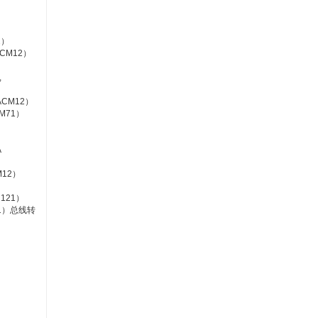
2）
 ACM12）
,
 ACM12）
CM71）
A
CM12）
LR121）
E111）总线转