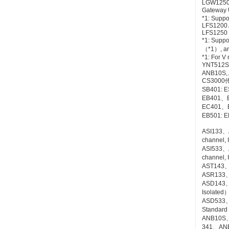
LGW1250 
Gateway 
*1: Suppo
LFS1200 
LFS1250 
*1: Sup
（*1）, an
*1: For V 
YNT512S 
ANB10S, 
CS3000
SB401: E
EB401、EB
EC401、E
EB501: E
ASI133、A
channel, 
ASI533、A
channel, 
AST143、A
ASR133、A
ASD143、A
Isolated
ASD533、AS
Standard
ANB10S
341、AN