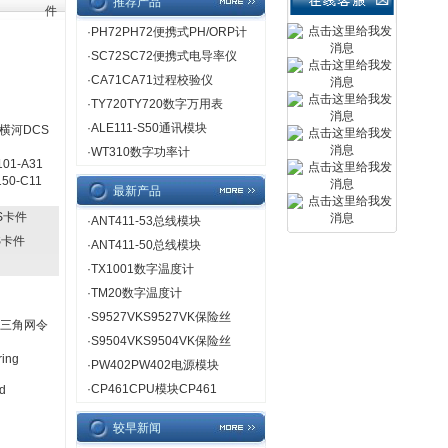
推荐产品
件
·
PH72PH72便携式PH/ORP计
·
SC72SC72便携式电导率仪
·
CA71CA71过程校验仪
·
TY720TY720数字万用表
·
ALE111-S50通讯模块
横河DCS
·
WT310数字功率计
01-A31
50-C11
最新产品
CS卡件
·
ANT411-53总线模块
CS卡件
·
ANT411-50总线模块
·
TX1001数字温度计
·
TM20数字温度计
·
S9527VKS9527VK保险丝
由三角网令
·
S9504VKS9504VK保险丝
ing
·
PW402PW402电源模块
·
CP461CPU模块CP461
d
较早新闻