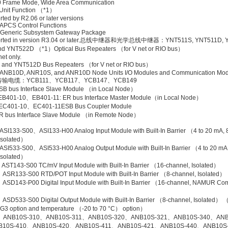
Frame Mode, Wide Area Communication
Unit Function （*1）
rted by R2.06 or later versions
APCS Control Functions
Generic Subsystem Gateway Package
ported in version R3.04 or later.总线中继器和光学总线中继器：YNT511S, YNT511D, 
d YNT522D （*1）Optical Bus Repeaters （for V net or RIO bus）
net only.
and YNT512D Bus Repeaters （for V net or RIO bus）
ANB10D, ANR10S, and ANR10D Node Units I/O Modules and Communication Mod
传输电缆：YCB111、YCB117、YCB147、YCB149
SB bus Interface Slave Module （in Local Node）
401-10、EB401-11: ER bus Interface Master Module（in Local Node）
C401-10、EC401-11ESB Bus Coupler Module
R bus Interface Slave Module （in Remote Node）
SI133-S00、ASI133-H00 Analog Input Module with Built-In Barrier （4 to 20 mA, 
Isolated）
SI533-S00、ASI533-H00 Analog Output Module with Built-In Barrier （4 to 20 mA,
Isolated）
ST143-S00 TC/mV Input Module with Built-In Barrier （16-channel, Isolated）
SR133-S00 RTD/POT Input Module with Built-In Barrier （8-channel, Isolated）
SD143-P00 Digital Input Module with Built-In Barrier （16-channel, NAMUR Com
）
D533-S00 Digital Output Module with Built-In Barrier （8-channel, Isolated） （
 G3 option and temperature （-20 to 70 °C） option）
、ANB10S-310、ANB10S-311、ANB10S-320、ANB10S-321、ANB10S-340、ANB
B10S-410、ANB10S-420、ANB10S-411、ANB10S-421、ANB10S-440、ANB10S