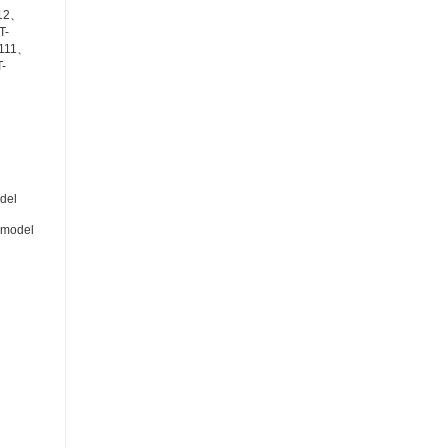
12、
T-
111、
-
del
 model
2