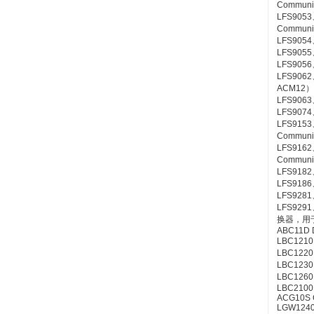
Communic
LFS9053
Communi
LFS9054
LFS9055
LFS9056
LFS9062
ACM12）
LFS9063
LFS9074
LFS9153
Communic
LFS9162
Communic
LFS9182、
LFS9186、
LFS9281、
LFS9291
换器，用于连
ABC11D D
LBC1210 
LBC1220 
LBC1230 
LBC1260 
LBC2100 S
ACG10S C
LGW1240 