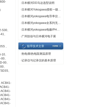
600-
·
日本横河DD马达选型说明
·
日本横河Yokogawa授权一级代理
T）
·
日本横河yokogawa电导率仪专卖
·
日本横河yokogawa全系列无纸记录仪
·
日本横河yokogawa电极/PH计/ORP计热卖
2-S30、
-41、
·
广州技创与日本横河电子展
较早技术文章
D5S 、
·
热电偶\热电阻测温原理
S-10、
S-00、
·
记录仪与记录仪的基本原理
5D-00、
-00、
TSD3S、
、ACB41-
ACB41-
ACB41-
ACB41-
ACB41-
ACB41-