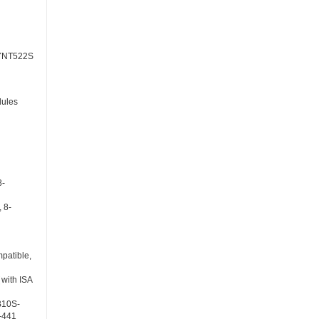
YNT522S
ules
8-
 8-
patible,
with ISA
10S-
-441