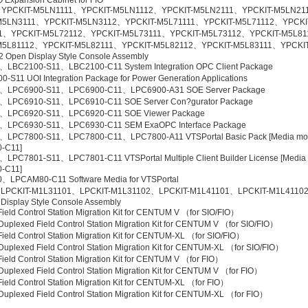
O Expansion Cabinet for FIO
YPCKIT-M5LN1111、YPCKIT-M5LN1112、YPCKIT-M5LN2111、YPCKIT-M5LN21
M5LN3111、YPCKIT-M5LN3112、YPCKIT-M5L71111、YPCKIT-M5L71112、YPCKI
1、YPCKIT-M5L72112、YPCKIT-M5L73111、YPCKIT-M5L73112、YPCKIT-M5L81
M5L81112、YPCKIT-M5L82111、YPCKIT-M5L82112、YPCKIT-M5L83111、YPCKIT
 Open Display Style Console Assembly
LBC2100-S11、LBC2100-C11 System Integration OPC Client Package
-S11 UOI Integration Package for Power Generation Applications
、LPC6900-S11、LPC6900-C11、LPC6900-A31 SOE Server Package
、LPC6910-S11、LPC6910-C11 SOE Server Con?gurator Package
、LPC6920-S11、LPC6920-C11 SOE Viewer Package
、LPC6930-S11、LPC6930-C11 SEM ExaOPC Interface Package
、LPC7800-S11、LPC7800-C11、LPC7800-A11 VTSPortal Basic Pack [Media mo
-C11]
LPC7801-S11、LPC7801-C11 VTSPortal Multiple Client Builder License [Media
-C11]
LPCAM80-C11 Software Media for VTSPortal
LPCKIT-M1L31101、LPCKIT-M1L31102、LPCKIT-M1L41101、LPCKIT-M1L4110
Display Style Console Assembly
eld Control Station Migration Kit for CENTUM V （for SIO/FIO）
plexed Field Control Station Migration Kit for CENTUM V （for SIO/FIO）
eld Control Station Migration Kit for CENTUM-XL （for SIO/FIO）
plexed Field Control Station Migration Kit for CENTUM-XL （for SIO/FIO）
eld Control Station Migration Kit for CENTUM V （for FIO）
plexed Field Control Station Migration Kit for CENTUM V （for FIO）
eld Control Station Migration Kit for CENTUM-XL （for FIO）
uplexed Field Control Station Migration Kit for CENTUM-XL （for FIO）