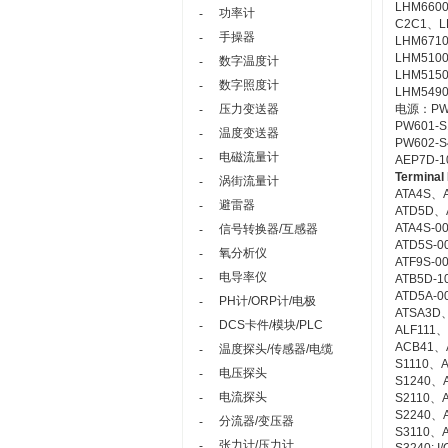
LHM660
功率计
-
C2C1、LH
手操器
-
LHM6710
LHM5100
数字温度计
-
LHM5150
数字照度计
-
LHM5490
压力变送器
电源：PW
-
PW601-
温度变送器
-
PW602-
电磁流量计
-
AEP7D-
Terminal
涡街流量计
-
ATA4S、
避雷器
-
ATD5D、
ATA4S-0
信号转换器/互感器
-
ATD5S-0
氧分析仪
-
ATF9S-0
电导率仪
-
ATB5D-1
ATD5A-
PH计/ORP计/电极
-
ATSA3D
DCS卡件/模块/PLC
-
ALF111、A
ACB41、
温度探头/传感器/电缆
-
S1110、A
电压探头
-
S1240、
电流探头
-
S2110、A
S2240、
分流器/变压器
-
S3110、A
张力计/压力计
-