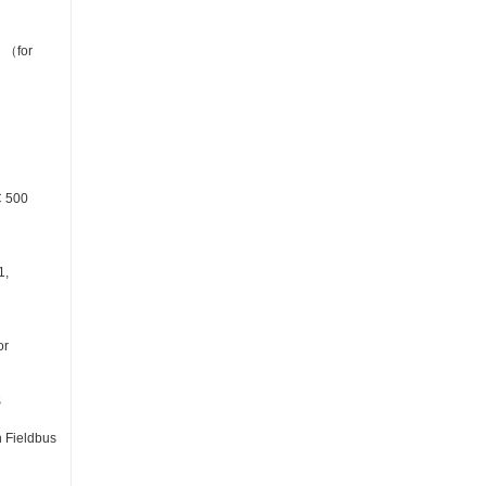
 （for
 500
1,
or
S
Fieldbus