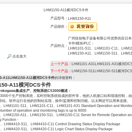
LHM1150-A11横河DCS卡件
产品型号：
LHM1150-A11
产品报价：
广州技创电子设备有限公司优势供应日本
卡件/模块/PLC：
产品特点：
LHM1101-S11、LHM1101-C11、LHM11
LHM1150-A11、LHM1150-S11、LHM11
点击放大
上一个产品：
LHM1101-A31LHM1101-A31横河D
下一个产品：
LHM1150-S11LHM1150-S11横河D
50-A11LHM1150-A11横河DCS卡件
的详细资料：
150-A11横河DCS卡件
kogawa
集成生产、控制系统CS3000概述：
S3000个生产控制系统，实时控制系统组成的部件等，他的人机接口站和现场控制，
联站。软件运行在他的控制站实现，操作/监测和控制功能。以太网还可以用来连接。
、LHM1101-S11、LHM1101-C11、LHM1101-A31 Standard Operation and Monitor
Number of operation and monitoring tags is up to 8000.
、LHM1150-A11、LHM1150-S11、LHM1150-C11 Server for Remote Operation an
g Function -
LHM4410-S11、LHM4410-C11 Control Drawing Status Display Package
LHM4420-S11、LHM4420-C11 Logic Chart Status Display Package