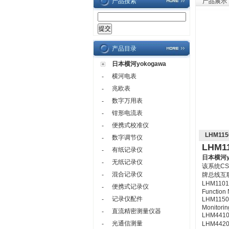
产品搜索
产品展示
产品目录
日本横河yokogawa
横河电表
-
兆欧表
-
数字万用表
-
钳形电流表
-
便携式校准仪
-
LHM11
数字调节仪
-
LHM1
有纸记录仪
-
日本横河yo
无纸记录仪
-
该系统C
混合记录仪
-
牌总线互
LHM1101
便携式记录仪
-
Function 
记录仪配件
-
LHM1150
Monitorin
直流精密测量仪器
-
LHM4410、
光通信测量
-
LHM4420、