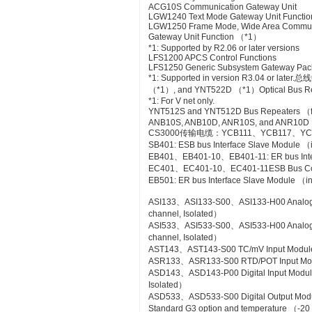
ACG10S Communication Gateway Unit
LGW1240 Text Mode Gateway Unit Functio
LGW1250 Frame Mode, Wide Area Commun
Gateway Unit Function （*1）
*1: Supported by R2.06 or later versions
LFS1200 APCS Control Functions
LFS1250 Generic Subsystem Gateway Pa
*1: Supported in version R3.04 or
（*1）, and YNT522D （*1）Optical Bus Rep
*1: For V net only.
YNT512S and YNT512D Bus Repeaters （fo
ANB10S, ANB10D, ANR10S, and ANR10D No
CS3000传输电缆：YCB111、YCB117、YC
SB401: ESB bus Interface Slave Module 
EB401、EB401-10、EB401-11: ER bus Inte
EC401、EC401-10、EC401-11ESB Bus Co
EB501: ER bus Interface Slave Module （
ASI133、ASI133-S00、ASI133-H00 Analog Inp
channel, Isolated）
ASI533、ASI533-S00、ASI533-H00 Analog Out
channel, Isolated）
AST143、AST143-S00 TC/mV Input Module wi
ASR133、ASR133-S00 RTD/POT Input Module
ASD143、ASD143-P00 Digital Input Module 
Isolated）
ASD533、ASD533-S00 Digital Output Module 
Standard G3 option and temperature （-20