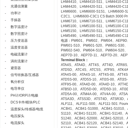
LHM4410、LHM4410-S11、LHM4410-C11 Con
光通信测量
-
LHM4420、LHM4420-S11、LHM4420-C11 Log
LHM6600、LHM6600-S1S1、LHM6600-S
功率计
-
C2C1、LHM6600-C3C1 CS Batch 3000 Pr
手操器
-
LHM6710、LHM6710-S11、LHM6710-C11 FC
LHM5100、LHM5100-S11、LHM5100-C11 Sta
数字温度计
-
LHM5150、LHM5150-S11、LHM5150-C11 T
数字照度计
-
LHM5490、LHM5490-S11、LHM5490-C11 Se
压力变送器
电源：PW601、PW602、PW604、AEP9D
-
PW601-S10、PW601-S20、PW601-S30、
温度变送器
-
PW602-S40、PW604-S10、PW604-S20、
电磁流量计
-
AEP7D-10、AEP7D-11、AEP7D-20、AEP
Terminal Block：
涡街流量计
-
ATA4S、ATA4D、ATT4S、ATT4D、ATR8S
避雷器
-
ATD5D、ATC4S、ATC5S、ATF9S、ATK4
ATA4S-00、ATA4S-10、ATT4S-00、ATT4
信号转换器/互感器
-
ATD5S-00、ATD5S-10、ATI3S-00、ATI3
氧分析仪
-
ATF9S-00、ATA4D-00、ATA4D-10、ATT4
电导率仪
-
ATB5D-10、ATD5D-00、ATD5D-10、ATI3D
ATD5A-00、ATM4A-00、ATV4A-00、AT
PH计/ORP计/电极
-
ATSA3D、ATSS3D、ATST4D、ATSR3D、
DCS卡件/模块/PLC
-
ALF111、ALF111-S00、ALF111-S01: Founda
ACB41、ACB41-S1000、ACB41-S1010、
温度探头/传感器/电缆
-
S1110、ACB41-S1120、ACB41-S1140、A
电压探头
-
S1240、ACB41-S2000、ACB41-S2010、
电流探头
-
S2110、ACB41-S2120、ACB41-S2140、A