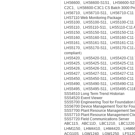
LHS6600、LHS6600-S1S1、LHS6600-S2
C2C1、LHS6600-C3C1 CS Batch 3000 Pr
LHS6710、LHS6710-S11、LHS6710-C11 FCS
LHS7110 Web Monitoring Package
LHS5100、LHS5100-S11、LHS5100-C11 Sta
LHS5110、LHS5110-S11、LHS5110-C11 Ac
LHS5150、LHS5150-S11、LHS5150-C11 Gr
LHS5160、LHS5160-S11、LHS5160-C11 CS
LHS5161、LHS5161-S11、LHS5161-C11 CS
LHS5170、LHS5170-S11、LHS5170-C11 Acce
compliant）
LHS5420、LHS5420-S11、LHS5420-C11 Te
LHS5425、LHS5425-S11、LHS5425-C11 Ex
LHS5426、LHS5426-S11、LHS5426-C11 FC
LHS5427、LHS5427-S11、LHS5427-C11 HI
LHS5450、LHS5450-S11、LHS5450-C11 Mult
LHS5490、LHS5490-S11、LHS5490-C11 Se
LHS5495、LHS5495-S11、LHS5495-C11Elect
SSS4510 Long Term Trend Historian
SSS4520 Event Viewer
SSS5700 Engineering Tool for Foundation 
SSS6700 Device Management Tool for Fou
SSS7700 Plant Resource Management Ser
SSS7710 Plant Resource Management Cli
SSS7720 Field Communications Server
ABC11S、ABC11D、LBC1210、LBC1220
LHM1150、LHM4410、LHM4420、LHM6
ACG10S、LGW1240、LGW1250、LFS12