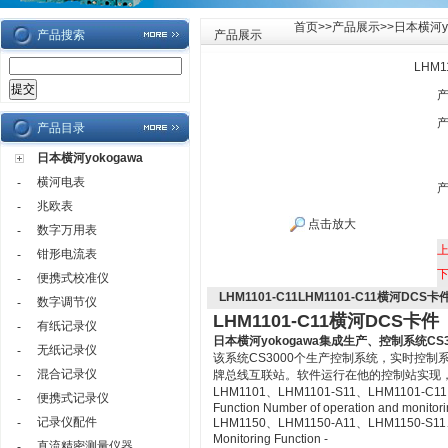
首页
>>
产品展示
>>
日本横河yo
产品搜索
产品展示
LHM1
产品目录
日本横河yokogawa
横河电表
-
兆欧表
-
点击放大
数字万用表
-
钳形电流表
-
便携式校准仪
-
LHM1101-C11LHM1101-C11横河DCS卡
数字调节仪
-
LHM1101-C11横河DCS卡件
有纸记录仪
-
日本横河yokogawa
集成生产、控制系统CS3
无纸记录仪
-
该系统CS3000个生产控制系统，实时控
混合记录仪
-
牌总线互联站。软件运行在他的控制站实现
LHM1101、LHM1101-S11、LHM1101-C11、LH
便携式记录仪
-
Function Number of operation and monitorin
记录仪配件
-
LHM1150、LHM1150-A11、LHM1150-S11、LH
Monitoring Function -
直流精密测量仪器
-