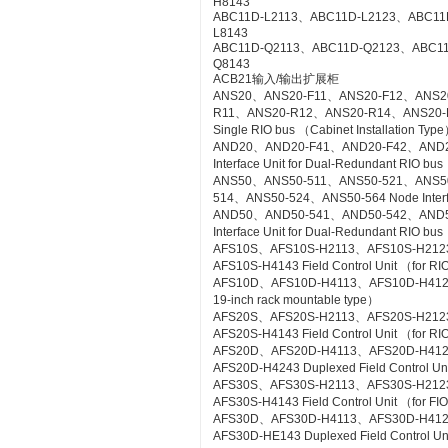
H8143
ABC11D-L2113、ABC11D-L2123、ABC11
L8143
ABC11D-Q2113、ABC11D-Q2123、ABC1
Q8143
ACB21输入/输出扩展柜
ANS20、ANS20-F11、ANS20-F12、ANS2
R11、ANS20-R12、ANS20-R14、ANS20-R21
Single RIO bus （Cabinet Installation Typ
AND20、AND20-F41、AND20-F42、AND2
Interface Unit for Dual-Redundant RIO bus
ANS50、ANS50-511、ANS50-521、ANS5
514、ANS50-524、ANS50-564 Node Interfac
AND50、AND50-541、AND50-542、AND5
Interface Unit for Dual-Redundant RIO b
AFS10S、AFS10S-H2113、AFS10S-H212
AFS10S-H4143 Field Control Unit （for RI
AFS10D、AFS10D-H4113、AFS10D-H4123、AF
19-inch rack mountable type）
AFS20S、AFS20S-H2113、AFS20S-H212
AFS20S-H4143 Field Control Unit （for RIO
AFS20D、AFS20D-H4113、AFS20D-H41
AFS20D-H4243 Duplexed Field Control Uni
AFS30S、AFS30S-H2113、AFS30S-H212
AFS30S-H4143 Field Control Unit （for FIO
AFS30D、AFS30D-H4113、AFS30D-H41
AFS30D-HE143 Duplexed Field Control Uni