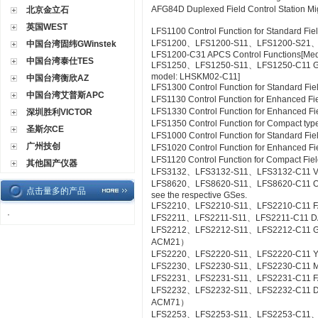
AFG84D Duplexed Field Control Station M
北京金立石
英国WEST
LFS1100 Control Function for Standard Fie
LFS1200、LFS1200-S11、LFS1200-S21
中国台湾固纬GWinstek
LFS1200-C31 APCS Control Functions[Me
中国台湾泰仕TES
LFS1250、LFS1250-S11、LFS1250-C11 GSG
model: LHSKM02-C11]
中国台湾衡欣AZ
LFS1300 Control Function for Standard Fie
中国台湾艾普斯APC
LFS1130 Control Function for Enhanced Fi
LFS1330 Control Function for Enhanced Fi
深圳胜利VICTOR
LFS1350 Control Function for Compact type
圣斯尔CE
LFS1000 Control Function for Standard Fi
广州技创
LFS1020 Control Function for Enhanced Fi
LFS1120 Control Function for Compact Fiel
其他国产仪器
LFS3132、LFS3132-S11、LFS3132-C11 Valv
LFS8620、LFS8620-S11、LFS8620-C11 Off-sit
点击量多的产品
see the respective GSes.
LFS2210、LFS2210-S11、LFS2210-C11 FA
·
LFS2211、LFS2211-S11、LFS2211-C11 DA
LFS2212、LFS2212-S11、LFS2212-C11 Gas
ACM21）
LFS2220、LFS2220-S11、LFS2220-C11 YS
LFS2230、LFS2230-S11、LFS2230-C11 M
LFS2231、LFS2231-S11、LFS2231-C11 FA
LFS2232、LFS2232-S11、LFS2232-C11 DA
ACM71）
LFS2253、LFS2253-S11、LFS2253-C11、L