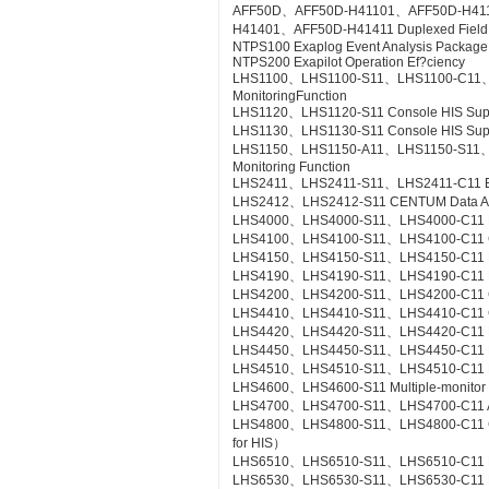
AFF50D、AFF50D-H41101、AFF50D-H41
H41401、AFF50D-H41411 Duplexed Field Co
NTPS100 Exaplog Event Analysis Package
NTPS200 Exapilot Operation Ef?ciency
LHS1100、LHS1100-S11、LHS1100-C11、LH
MonitoringFunction
LHS1120、LHS1120-S11 Console HIS Suppor
LHS1130、LHS1130-S11 Console HIS Suppo
LHS1150、LHS1150-A11、LHS1150-S11、LHS
Monitoring Function
LHS2411、LHS2411-S11、LHS2411-C11 Exa
LHS2412、LHS2412-S11 CENTUM Data Acc
LHS4000、LHS4000-S11、LHS4000-C11 Mil
LHS4100、LHS4100-S11、LHS4100-C11 Con
LHS4150、LHS4150-S11、LHS4150-C11 Re
LHS4190、LHS4190-S11、LHS4190-C11 Lin
LHS4200、LHS4200-S11、LHS4200-C11 Con
LHS4410、LHS4410-S11、LHS4410-C11 Cont
LHS4420、LHS4420-S11、LHS4420-C11 Logi
LHS4450、LHS4450-S11、LHS4450-C11 Mult
LHS4510、LHS4510-S11、LHS4510-C11 Exp
LHS4600、LHS4600-S11 Multiple-monitor
LHS4700、LHS4700-S11、LHS4700-C11 Adv
LHS4800、LHS4800-S11、LHS4800-C11 Con
for HIS）
LHS6510、LHS6510-S11、LHS6510-C11 Lon
LHS6530、LHS6530-S11、LHS6530-C11 R