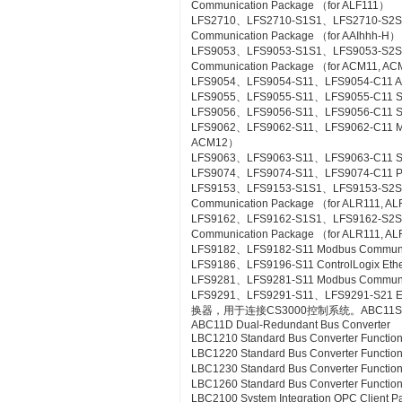
Communication Package （for ALF111）
LFS2710、LFS2710-S1S1、LFS2710-S2
Communication Package （for AAIhhh-H）
LFS9053、LFS9053-S1S1、LFS9053-S2
Communication Package （for ACM11, A
LFS9054、LFS9054-S11、LFS9054-C11 A-
LFS9055、LFS9055-S11、LFS9055-C11 Si
LFS9056、LFS9056-S11、LFS9056-C11 SL
LFS9062、LFS9062-S11、LFS9062-C11 ME
ACM12）
LFS9063、LFS9063-S11、LFS9063-C11 S
LFS9074、LFS9074-S11、LFS9074-C11 PL
LFS9153、LFS9153-S1S1、LFS9153-S2
Communication Package （for ALR111, A
LFS9162、LFS9162-S1S1、LFS9162-S2
Communication Package （for ALR111, A
LFS9182、LFS9182-S11 Modbus Communic
LFS9186、LFS9196-S11 ControlLogix Eth
LFS9281、LFS9281-S11 Modbus Communica
LFS9291、LFS9291-S11、LFS9291-S21 Et
换器，用于连接CS3000控制系统。ABC11S Bus
ABC11D Dual-Redundant Bus Converter
LBC1210 Standard Bus Converter Functio
LBC1220 Standard Bus Converter Functio
LBC1230 Standard Bus Converter Function
LBC1260 Standard Bus Converter Functio
LBC2100 System Integration OPC Client Pac