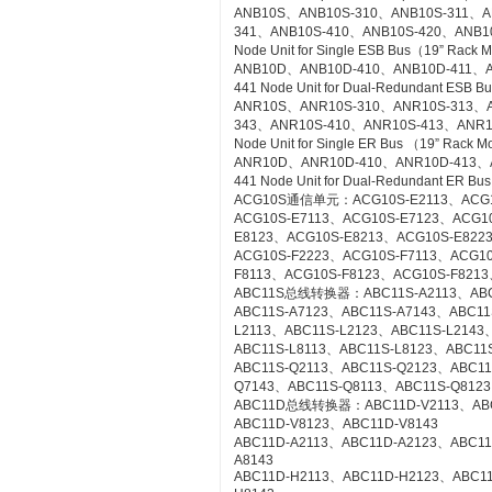
ANB10S、ANB10S-310、ANB10S-311、A
341、ANB10S-410、ANB10S-420、ANB1
Node Unit for Single ESB Bus（19” Rack 
ANB10D、ANB10D-410、ANB10D-411、A
441 Node Unit for Dual-Redundant ESB 
ANR10S、ANR10S-310、ANR10S-313、A
343、ANR10S-410、ANR10S-413、ANR1
Node Unit for Single ER Bus （19” Rack 
ANR10D、ANR10D-410、ANR10D-413、
441 Node Unit for Dual-Redundant ER Bu
ACG10S通信单元：ACG10S-E2113、ACG10
ACG10S-E7113、ACG10S-E7123、ACG1
E8123、ACG10S-E8213、ACG10S-E822
ACG10S-F2223、ACG10S-F7113、ACG1
F8113、ACG10S-F8123、ACG10S-F8213
ABC11S总线转换器：ABC11S-A2113、ABC1
ABC11S-A7123、ABC11S-A7143、ABC11
L2113、ABC11S-L2123、ABC11S-L2143
ABC11S-L8113、ABC11S-L8123、ABC11S
ABC11S-Q2113、ABC11S-Q2123、ABC11
Q7143、ABC11S-Q8113、ABC11S-Q8123
ABC11D总线转换器：ABC11D-V2113、ABC1
ABC11D-V8123、ABC11D-V8143
ABC11D-A2113、ABC11D-A2123、ABC11
A8143
ABC11D-H2113、ABC11D-H2123、ABC1