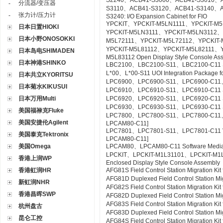
S2240、ACB41-S3000、ACB41-S3010、
分流器/变压器
-
S3110、ACB41-S3120、ACB41-S3140、A
张力计/压力计
-
S3240: I/O Expansion Cabinet for FIO
YPCKIT、YPCKIT-M5LN1111、YPCKIT-M
日本日置HIOKI
YPCKIT-M5LN3111、YPCKIT-M5LN3112、
日本小野ONOSOKKI
M5L72111、YPCKIT-M5L72112、YPCKIT-
YPCKIT-M5L81112、YPCKIT-M5L82111、
日本岛电SHIMADEN
M5L83112 Open Display Style Console As
日本神港SHINKO
LBC2100、LBC2100-S11、LBC2100-C11 Syst
L*00、L*00-S11 UOI Integration Package fo
日本共立KYORITSU
LPC6900、LPC6900-S11、LPC6900-C11、L
日本菊水KIKUSUI
LPC6910、LPC6910-S11、LPC6910-C11 SO
日本万用Multi
LPC6920、LPC6920-S11、LPC6920-C11 S
LPC6930、LPC6930-S11、LPC6930-C11 SE
美国福禄克Fluke
LPC7800、LPC7800-S11、LPC7800-C11、LP
美国安捷伦Agilent
LPCAM80-C11]
LPC7801、LPC7801-S11、LPC7801-C11 VTSPo
美国泰克Tektronix
LPCAM80-C11]
美国Omega
LPCAM80、LPCAM80-C11 Software Media f
LPCKIT、LPCKIT-M1L31101、LPCKIT-M1
香港上润WP
Enclosed Display Style Console Assembly
香港虹润HR
AFG81S Field Control Station Migration K
AFG81D Duplexed Field Control Station Mi
新虹润NHR
AFG82S Field Control Station Migration K
香港昌晖SWP
AFG82D Duplexed Field Control Station M
AFG83S Field Control Station Migration K
杭州盘古
AFG83D Duplexed Field Control Station Mi
昆仑工控
AFG84S Field Control Station Migration K