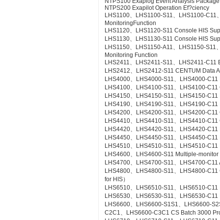
NTPS100 Exaplog Event Analysis Package
NTPS200 Exapilot Operation Ef?ciency
LHS1100、LHS1100-S11、LHS1100-C11、LH
MonitoringFunction
LHS1120、LHS1120-S11 Console HIS Suppor
LHS1130、LHS1130-S11 Console HIS Suppo
LHS1150、LHS1150-A11、LHS1150-S11、LHS
Monitoring Function
LHS2411、LHS2411-S11、LHS2411-C11 Exa
LHS2412、LHS2412-S11 CENTUM Data Acc
LHS4000、LHS4000-S11、LHS4000-C11 Mil
LHS4100、LHS4100-S11、LHS4100-C11 Con
LHS4150、LHS4150-S11、LHS4150-C11 Re
LHS4190、LHS4190-S11、LHS4190-C11 Lin
LHS4200、LHS4200-S11、LHS4200-C11 Con
LHS4410、LHS4410-S11、LHS4410-C11 Cont
LHS4420、LHS4420-S11、LHS4420-C11 Logi
LHS4450、LHS4450-S11、LHS4450-C11 Mult
LHS4510、LHS4510-S11、LHS4510-C11 Exp
LHS4600、LHS4600-S11 Multiple-monitor
LHS4700、LHS4700-S11、LHS4700-C11 Adv
LHS4800、LHS4800-S11、LHS4800-C11 Con
for HIS）
LHS6510、LHS6510-S11、LHS6510-C11 Lon
LHS6530、LHS6530-S11、LHS6530-C11 R
LHS6600、LHS6600-S1S1、LHS6600-S2
C2C1、LHS6600-C3C1 CS Batch 3000 Pr