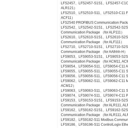
LFS2457、LFS2457-S1S1、LFS2457-C1C1 
ALR121）
LFS2510、LFS2510-S11、LFS2510-C11 Foun
ACF11）
LFS2540 PROFIBUS Communication Pac
LFS2542、LFS2542-S1S1、LFS2542-S2
Communication Package （for ALP111）
LFS2610、LFS2610-S1S1、LFS2610-S2S1
Communication Package （for ALF111）
LFS2710、LFS2710-S1S1、LFS2710-S2
Communication Package （for AAIhhh-H）
LFS9053、LFS9053-S1S1、LFS9053-S2
Communication Package （for ACM11, A
LFS9054、LFS9054-S11、LFS9054-C11 A-
LFS9055、LFS9055-S11、LFS9055-C11 Si
LFS9056、LFS9056-S11、LFS9056-C11 SL
LFS9062、LFS9062-S11、LFS9062-C11 ME
ACM12）
LFS9063、LFS9063-S11、LFS9063-C11 S
LFS9074、LFS9074-S11、LFS9074-C11 PL
LFS9153、LFS9153-S1S1、LFS9153-S2
Communication Package （for ALR111, A
LFS9162、LFS9162-S1S1、LFS9162-S2
Communication Package （for ALR111, A
LFS9182、LFS9182-S11 Modbus Communic
LFS9186、LFS9196-S11 ControlLogix Eth