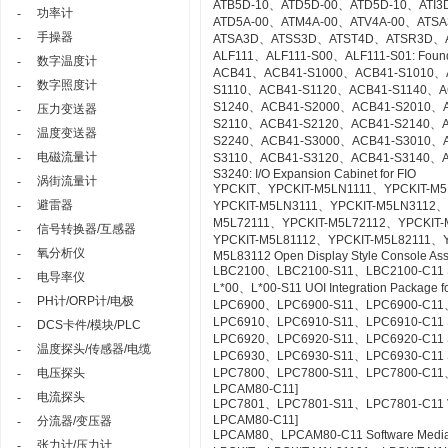
ATB5D-10、ATD5D-00、ATD5D-10、ATI3D
功率计
-
ATD5A-00、ATM4A-00、ATV4A-00、AT
手操器
-
ATSA3D、ATSS3D、ATST4D、ATSR3D、
ALF111、ALF111-S00、ALF111-S01: Founda
数字温度计
-
ACB41、ACB41-S1000、ACB41-S1010、
数字照度计
-
S1110、ACB41-S1120、ACB41-S1140、A
S1240、ACB41-S2000、ACB41-S2010、
压力变送器
-
S2110、ACB41-S2120、ACB41-S2140、A
温度变送器
-
S2240、ACB41-S3000、ACB41-S3010、
电磁流量计
-
S3110、ACB41-S3120、ACB41-S3140、A
S3240: I/O Expansion Cabinet for FIO
涡街流量计
-
YPCKIT、YPCKIT-M5LN1111、YPCKIT-M
避雷器
-
YPCKIT-M5LN3111、YPCKIT-M5LN3112、
M5L72111、YPCKIT-M5L72112、YPCKIT-
信号转换器/互感器
-
YPCKIT-M5L81112、YPCKIT-M5L82111、
氧分析仪
-
M5L83112 Open Display Style Console As
LBC2100、LBC2100-S11、LBC2100-C11 Syst
电导率仪
-
L*00、L*00-S11 UOI Integration Package fo
PH计/ORP计/电极
-
LPC6900、LPC6900-S11、LPC6900-C11、L
LPC6910、LPC6910-S11、LPC6910-C11 SO
DCS卡件/模块/PLC
-
LPC6920、LPC6920-S11、LPC6920-C11 S
温度探头/传感器/电缆
-
LPC6930、LPC6930-S11、LPC6930-C11 SE
电压探头
LPC7800、LPC7800-S11、LPC7800-C11、LP
-
LPCAM80-C11]
电流探头
-
LPC7801、LPC7801-S11、LPC7801-C11 VTSPo
LPCAM80-C11]
分流器/变压器
-
LPCAM80、LPCAM80-C11 Software Media f
张力计/压力计
-