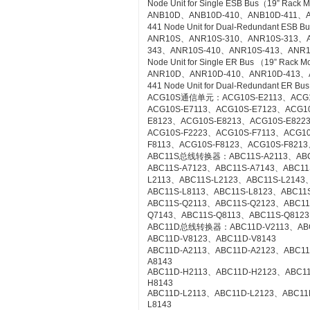
Node Unit for Single ESB Bus（19” Rack 
ANB10D、ANB10D-410、ANB10D-411、A
441 Node Unit for Dual-Redundant ESB 
ANR10S、ANR10S-310、ANR10S-313、A
343、ANR10S-410、ANR10S-413、ANR1
Node Unit for Single ER Bus （19” Rack 
ANR10D、ANR10D-410、ANR10D-413、
441 Node Unit for Dual-Redundant ER Bu
ACG10S通信单元：ACG10S-E2113、ACG10
ACG10S-E7113、ACG10S-E7123、ACG1
E8123、ACG10S-E8213、ACG10S-E822
ACG10S-F2223、ACG10S-F7113、ACG1
F8113、ACG10S-F8123、ACG10S-F8213
ABC11S总线转换器：ABC11S-A2113、ABC1
ABC11S-A7123、ABC11S-A7143、ABC11
L2113、ABC11S-L2123、ABC11S-L2143
ABC11S-L8113、ABC11S-L8123、ABC11S
ABC11S-Q2113、ABC11S-Q2123、ABC11
Q7143、ABC11S-Q8113、ABC11S-Q8123
ABC11D总线转换器：ABC11D-V2113、ABC1
ABC11D-V8123、ABC11D-V8143
ABC11D-A2113、ABC11D-A2123、ABC11
A8143
ABC11D-H2113、ABC11D-H2123、ABC1
H8143
ABC11D-L2113、ABC11D-L2123、ABC11
L8143