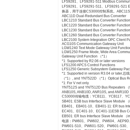
LFS9281、LFS9281-S11 Modbus Communica
LFS9291、LFS9291-S11、LFS9291-S21 Et
换器，用于连接CS3000控制系统。ABC11S Bus
ABC11D Dual-Redundant Bus Converter
LBC1210 Standard Bus Converter Functio
LBC1220 Standard Bus Converter Functio
LBC1230 Standard Bus Converter Function
LBC1260 Standard Bus Converter Functio
LBC2100 System Integration OPC Client Pac
ACG10S Communication Gateway Unit
LGW1240 Text Mode Gateway Unit Functio
LGW1250 Frame Mode, Wide Area Commun
Gateway Unit Function （*1）
*1: Supported by R2.06 or later versions
LFS1200 APCS Control Functions
LFS1250 Generic Subsystem Gateway Pa
*1: Supported in version R3.04 or
（*1）, and YNT522D （*1）Optical Bus Rep
*1: For V net only.
YNT512S and YNT512D Bus Repeaters （fo
ANB10S, ANB10D, ANR10S, and ANR10D No
CS3000传输电缆：YCB111、YCB117、YC
SB401: ESB bus Interface Slave Module 
EB401、EB401-10、EB401-11: ER bus Inte
EC401、EC401-10、EC401-11ESB Bus Co
EB501: ER bus Interface Slave Module （
电源：PW601、PW602、PW604、AEP9D
PW601-S10、PW601-S20、PW601-S30、