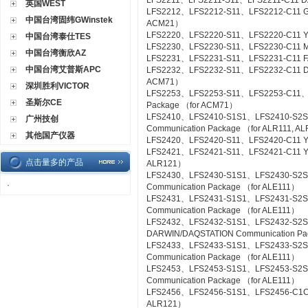
LFS2211、LFS2211-S11、LFS2211-C11 DA
英国WEST
LFS2212、LFS2212-S11、LFS2212-C11 Gas
中国台湾固纬GWinstek
ACM21）
LFS2220、LFS2220-S11、LFS2220-C11 YS
中国台湾泰仕TES
LFS2230、LFS2230-S11、LFS2230-C11 M
中国台湾衡欣AZ
LFS2231、LFS2231-S11、LFS2231-C11 FA
中国台湾艾普斯APC
LFS2232、LFS2232-S11、LFS2232-C11 DA
ACM71）
深圳胜利VICTOR
LFS2253、LFS2253-S11、LFS2253-C11、L
圣斯尔CE
Package （for ACM71）
LFS2410、LFS2410-S1S1、LFS2410-S2S
广州技创
Communication Package （for ALR111, A
其他国产仪器
LFS2420、LFS2420-S11、LFS2420-C11 YS
LFS2421、LFS2421-S11、LFS2421-C11 YS C
点击量多的产品
ALR121）
LFS2430、LFS2430-S1S1、LFS2430-S2
·
Communication Package （for ALE111）
LFS2431、LFS2431-S1S1、LFS2431-S2S
Communication Package （for ALE111）
LFS2432、LFS2432-S1S1、LFS2432-S2
DARWIN/DAQSTATION Communication Pa
LFS2433、LFS2433-S1S1、LFS2433-S2S
Communication Package （for ALE111）
LFS2453、LFS2453-S1S1、LFS2453-S2
Communication Package （for ALE111）
LFS2456、LFS2456-S1S1、LFS2456-C1C1 
ALR121）