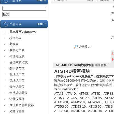
产品搜索
产品目录
日本横河yokogawa
横河电表
-
兆欧表
-
点击放大
数字万用表
-
钳形电流表
-
便携式校准仪
-
ATST4DATST4D横河模块
的详细资料：
数字调节仪
-
ATST4D横河模块
有纸记录仪
-
日本横河yokogawa
集成生产、控制系统CS3
无纸记录仪
该系统CS3000个生产控制系统，实时控
-
牌总线互联站。软件运行在他的控制站实现
混合记录仪
-
Terminal Block：
便携式记录仪
-
ATA4S、ATA4D、ATT4S、ATT4D、ATR8S
ATD5D、ATC4S、ATC5S、ATF9S、ATK4
记录仪配件
-
ATA4S-00、ATA4S-10、ATT4S-00、ATT4
直流精密测量仪器
-
ATD5S-00、ATD5S-10、ATI3S-00、ATI3
ATF9S-00、ATA4D-00、ATA4D-10、ATT4
光通信测量
-