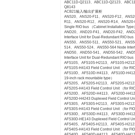
ABC11D-Q2113、ABC11D-Q2123、ABC1
Q8143
ACB21输入/输出扩展柜
ANS20、ANS20-F11、ANS20-F12、ANS2
R11、ANS20-R12、ANS20-R14、ANS20-R21
Single RIO bus （Cabinet Installation Typ
AND20、AND20-F41、AND20-F42、AND2
Interface Unit for Dual-Redundant RIO bus
ANS50、ANS50-511、ANS50-521、ANS5
514、ANS50-524、ANS50-564 Node Interfac
AND50、AND50-541、AND50-542、AND5
Interface Unit for Dual-Redundant RIO b
AFS10S、AFS10S-H2113、AFS10S-H212
AFS10S-H4143 Field Control Unit （for RI
AFS10D、AFS10D-H4113、AFS10D-H4123、AF
19-inch rack mountable type）
AFS20S、AFS20S-H2113、AFS20S-H212
AFS20S-H4143 Field Control Unit （for RIO
AFS20D、AFS20D-H4113、AFS20D-H41
AFS20D-H4243 Duplexed Field Control Uni
AFS30S、AFS30S-H2113、AFS30S-H212
AFS30S-H4143 Field Control Unit （for FIO
AFS30D、AFS30D-H4113、AFS30D-H41
AFS30D-HE143 Duplexed Field Control Uni
AFS40S、AFS40S-H2113、AFS40S-H212
AFS40S-H4143 Field Control Unit （for FIO
AFS40D、AFS40D-H4113、AFS40D-H41