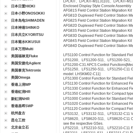
LPCKIT、LPCKIT-M1L31101、LPCKIT-M1
Enclosed Display Style Console Assembly
日本日置HIOKI
AFG81S Field Control Station Migration K
日本小野ONOSOKKI
AFG81D Duplexed Field Control Station Mi
日本岛电SHIMADEN
AFG82S Field Control Station Migration K
AFG82D Duplexed Field Control Station M
日本神港SHINKO
AFG83S Field Control Station Migration K
日本共立KYORITSU
AFG83D Duplexed Field Control Station Mi
AFG84S Field Control Station Migration K
日本菊水KIKUSUI
AFG84D Duplexed Field Control Station M
日本万用Multi
LFS1100 Control Function for Standard Fie
美国福禄克Fluke
LFS1200、LFS1200-S11、LFS1200-S21
美国安捷伦Agilent
LFS1200-C31 APCS Control Functions[Me
LFS1250、LFS1250-S11、LFS1250-C11 GSG
美国泰克Tektronix
model: LHSKM02-C11]
美国Omega
LFS1300 Control Function for Standard Fie
LFS1130 Control Function for Enhanced Fi
香港上润WP
LFS1330 Control Function for Enhanced Fi
香港虹润HR
LFS1350 Control Function for Compact type
LFS1000 Control Function for Standard Fi
新虹润NHR
LFS1020 Control Function for Enhanced Fi
香港昌晖SWP
LFS1120 Control Function for Compact Fiel
杭州盘古
LFS3132、LFS3132-S11、LFS3132-C11 Valv
LFS8620、LFS8620-S11、LFS8620-C11 Off-sit
昆仑工控
see the respective GSes.
北京金立石
LFS2210、LFS2210-S11、LFS2210-C11 FA