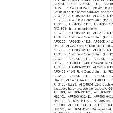
AFS40D-H4243、AFS40D-HE113、AFS4
HE223、AFS40D-HE243 Duplexed Field Cont
For details of the above hardware, see the
AFG10S、AFG10S-H2113、AFG10S-H21
AFG10S-H4143 Field Control Unit （for RIO
AFG10D、AFG10D-H4113、AFG10D-H4123、A
RIO, 19-inch rack mountable type）
AFG20S、AFG20S-H2113、AFG20S-H21
AFG20S-H4143 Field Control Unit （for RI
AFG20D、AFG20D-H4113、AFG20D-H41
H4223、AFG20D-H4243 Duplexed Field Cont
AFG30S、AFG30S-H2113、AFG30S-H21
AFG30S-H4143 Field Control Unit （for FIO
AFG30D、AFG30D-H4113、AFG30D-H41
HE123、AFG30D-HE143 Duplexed Field Cont
AFG40S、AFG40S-H2113、AFG40S-H21
AFG40S-H4143 Field Control Unit （for FIO
AFG40D、AFG40D-H4113、AFG40D-H41
H4223、AFG40D-H4243、AFG40D-HE11
AFG40D-HE223、AFG40D-HE243 Duplexed Fie
the above hardware, see the respective GS
AFF50S、AFF50S-H31101、AFF50S-H31
H31401、AFF50S-H31411、AFF50S-H41
H41211、AFF50S-H41401、AFF50S-H41411 Co
AFF50D、AFF50D-H41101、AFF50D-H41
H41401、AFF50D-H41411 Duplexed Field Co