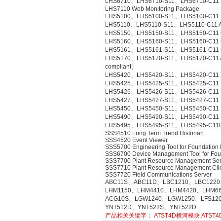
LHS6710、LHS6710-S11、LHS6710-C11 FCS
LHS7110 Web Monitoring Package
LHS5100、LHS5100-S11、LHS5100-C11 Sta
LHS5110、LHS5110-S11、LHS5110-C11 Ac
LHS5150、LHS5150-S11、LHS5150-C11 Gr
LHS5160、LHS5160-S11、LHS5160-C11 CS
LHS5161、LHS5161-S11、LHS5161-C11 CS
LHS5170、LHS5170-S11、LHS5170-C11 Acce
compliant）
LHS5420、LHS5420-S11、LHS5420-C11 Te
LHS5425、LHS5425-S11、LHS5425-C11 Ex
LHS5426、LHS5426-S11、LHS5426-C11 FC
LHS5427、LHS5427-S11、LHS5427-C11 HI
LHS5450、LHS5450-S11、LHS5450-C11 Mult
LHS5490、LHS5490-S11、LHS5490-C11 Se
LHS5495、LHS5495-S11、LHS5495-C11Elect
SSS4510 Long Term Trend Historian
SSS4520 Event Viewer
SSS5700 Engineering Tool for Foundation 
SSS6700 Device Management Tool for Fou
SSS7700 Plant Resource Management Ser
SSS7710 Plant Resource Management Cli
SSS7720 Field Communications Server
ABC11S、ABC11D、LBC1210、LBC1220
LHM1150、LHM4410、LHM4420、LHM6
ACG10S、LGW1240、LGW1250、LFS12
YNT512D、YNT522S、YNT522D
产品相关关键字：
ATST4D横河模块
ATST