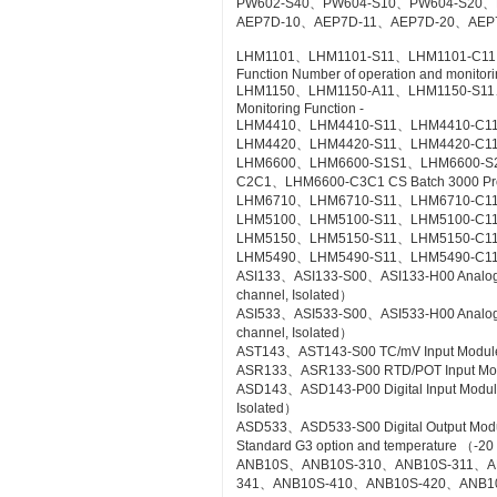
PW602-S40、PW604-S10、PW604-S20、
AEP7D-10、AEP7D-11、AEP7D-20、AEP
LHM1101、LHM1101-S11、LHM1101-C11、LH
Function Number of operation and monitorin
LHM1150、LHM1150-A11、LHM1150-S11、LH
Monitoring Function -
LHM4410、LHM4410-S11、LHM4410-C11 Con
LHM4420、LHM4420-S11、LHM4420-C11 Log
LHM6600、LHM6600-S1S1、LHM6600-S
C2C1、LHM6600-C3C1 CS Batch 3000 Pr
LHM6710、LHM6710-S11、LHM6710-C11 FC
LHM5100、LHM5100-S11、LHM5100-C11 Sta
LHM5150、LHM5150-S11、LHM5150-C11 T
LHM5490、LHM5490-S11、LHM5490-C11 Se
ASI133、ASI133-S00、ASI133-H00 Analog Inp
channel, Isolated）
ASI533、ASI533-S00、ASI533-H00 Analog Out
channel, Isolated）
AST143、AST143-S00 TC/mV Input Module wi
ASR133、ASR133-S00 RTD/POT Input Module
ASD143、ASD143-P00 Digital Input Module 
Isolated）
ASD533、ASD533-S00 Digital Output Module 
Standard G3 option and temperature （-20
ANB10S、ANB10S-310、ANB10S-311、A
341、ANB10S-410、ANB10S-420、ANB1