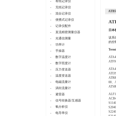
-
有纸记录仪
-
无纸记录仪
ATB
-
混合记录仪
-
便携式记录仪
AT
-
记录仪配件
日本横
-
直流精密测量仪器
该系
-
光通信测量
的控
-
功率计
Term
-
手操器
-
数字温度计
ATA
ATF
-
数字照度计
ATA4
-
压力变送器
ATI3
-
温度变送器
ATR8
-
电磁流量计
00、
ATS
-
涡街流量计
ALF1
-
避雷器
ACB4
-
信号转换器/互感器
S114
-
氧分析仪
S204
S224
-
电导率仪