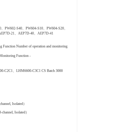
30、PW602-S40、PW604-S10、PW604-S20、
EP7D-21、AEP7D-40、AEP7D-41
ction Number of operation and monitoring
itoring Function -
C2C1、LHM6600-C3C1 CS Batch 3000
hannel, Isolated）
channel, Isolated）