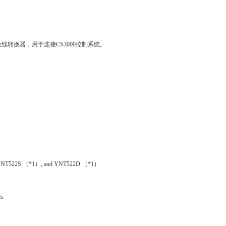
）
1）
or ALE111）总线转换器，用于连接CS3000控制系统。
YNT522S （*1）, and YNT522D （*1）
es