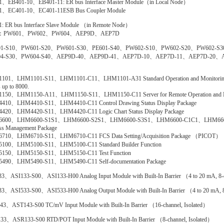
、EB401-10、EB401-11: ER bus Interface Master Module（in Local Node）
1、EC401-10、EC401-11ESB Bus Coupler Module
: ER bus Interface Slave Module （in Remote Node）
PW601、PW602、PW604、AEP9D、AEP7D
1-S10、PW601-S20、PW601-S30、PE601-S40、PW602-S10、PW602-S20、PW602-S
4-S30、PW604-S40、AEP9D-40、AEP9D-41、AEP7D-10、AEP7D-11、AEP7D-20、A
01、LHM1101-S11、LHM1101-C11、LHM1101-A31 Standard Operation and Monitoring Fun
s up to 8000.
150、LHM1150-A11、LHM1150-S11、LHM1150-C11 Server for Remote Operation and Mon
410、LHM4410-S11、LHM4410-C11 Control Drawing Status Display Package
420、LHM4420-S11、LHM4420-C11 Logic Chart Status Display Package
600、LHM6600-S1S1、LHM6600-S2S1、LHM6600-S3S1、LHM6600-C1C1、LHM6600-
ss Management Package
710、LHM6710-S11、LHM6710-C11 FCS Data Setting/Acquisition Package （PICOT）
100、LHM5100-S11、LHM5100-C11 Standard Builder Function
150、LHM5150-S11、LHM5150-C11 Test Function
490、LHM5490-S11、LHM5490-C11 Self-documentation Package
3、ASI133-S00、ASI133-H00 Analog Input Module with Built-In Barrier （4 to 20 mA, 8-c
3、ASI533-S00、ASI533-H00 Analog Output Module with Built-In Barrier （4 to 20 mA, 8-
3、AST143-S00 TC/mV Input Module with Built-In Barrier （16-channel, Isolated）
3、ASR133-S00 RTD/POT Input Module with Built-In Barrier （8-channel, Isolated）