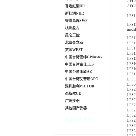
AFG84
香港虹润HR
AFG84
新虹润NHR
LFS11
香港昌晖SWP
LFS1
杭州盘古
mode
昆仑工控
LFS1
北京金立石
LFS13
LFS11
英国WEST
LFS13
中国台湾固纬GWinstek
LFS13
LFS10
中国台湾泰仕TES
LFS10
中国台湾衡欣AZ
LFS11
中国台湾艾普斯APC
LFS31
LFS86
深圳胜利VICTOR
LFS2
圣斯尔CE
LFS2
LFS2
广州技创
LFS2
其他国产仪器
LFS2
LFS2
点击量多的产品
LFS2
LFS2
·
LFS2