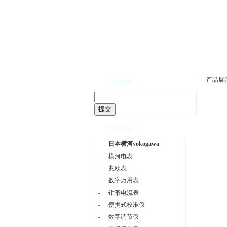
网站首页
|
公司介绍
产品展
产品搜索
产品目录
日本横河yokogawa
-
横河电表
-
兆欧表
-
数字万用表
-
钳形电流表
-
便携式校准仪
-
数字调节仪