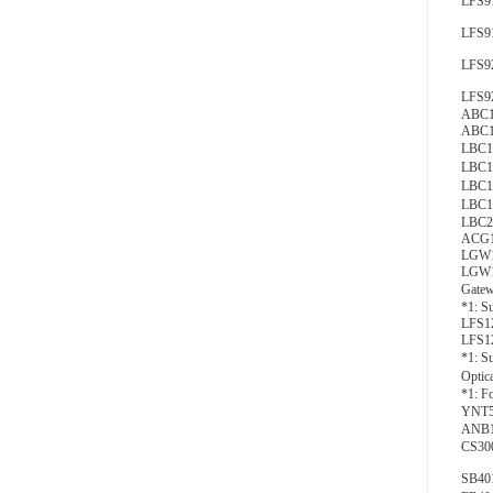
LFS9
LFS91
LFS9
LFS9
ABC11
ABC11
LBC12
LBC12
LBC12
LBC12
LBC21
ACG10
LGW12
LGW12
Gatew
*1: Su
LFS12
LFS12
*1: 
Optic
*1: Fo
YNT51
ANB10
CS3
SB401