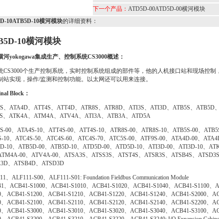
下一个产品：
ATD5D-00ATD5D-00横河模块
5D-10ATB5D-10横河模块
的详细资料：
B5D-10横河模块
河yokogawa
集成生产、控制系统CS3000概述：
统CS3000个生产控制系统，实时控制系统组成的部件等，他的人机接口站和现场控
制站实现，操作/监测和控制功能。以太网还可以用来连接。
inal Block：
4S、ATA4D、ATT4S、ATT4D、ATR8S、ATR8D、ATI3S、ATI3D、ATB5S、ATB5D
9S、ATK4A、ATM4A、ATV4A、ATI3A、ATB3A、ATD5A
S-00、ATA4S-10、ATT4S-00、ATT4S-10、ATR8S-00、ATR8S-10、ATB5S-00、ATB5
S-10、ATC4S-50、ATC4S-60、ATC4S-70、ATC5S-00、ATF9S-00、ATA4D-00、ATA
D-10、ATB5D-00、ATB5D-10、ATD5D-00、ATD5D-10、ATI3D-00、ATI3D-10、ATK
ATM4A-00、ATV4A-00、ATSA3S、ATSS3S、ATST4S、ATSR3S、ATSB4S、ATSD
R3D、ATSB4D、ATSD3D
11、ALF111-S00、ALF111-S01: Foundation Fieldbus Communication Module
1、ACB41-S1000、ACB41-S1010、ACB41-S1020、ACB41-S1040、ACB41-S1100、A
0、ACB41-S1200、ACB41-S1210、ACB41-S1220、ACB41-S1240、ACB41-S2000、AC
0、ACB41-S2100、ACB41-S2110、ACB41-S2120、ACB41-S2140、ACB41-S2200、AC
0、ACB41-S3000、ACB41-S3010、ACB41-S3020、ACB41-S3040、ACB41-S3100、AC