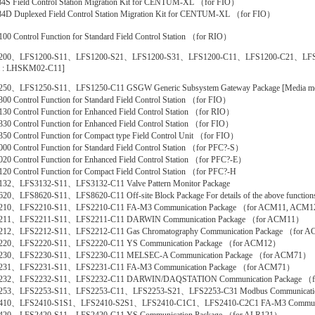
S Field Control Station Migration Kit for CENTUM-XL （for FIO）
D Duplexed Field Control Station Migration Kit for CENTUM-XL （for FIO）
00 Control Function for Standard Field Control Station （for RIO）
200、LFS1200-S11、LFS1200-S21、LFS1200-S31、LFS1200-C11、LFS1200-C21、LFS1200
l : LHSKM02-C11]
250、LFS1250-S11、LFS1250-C11 GSGW Generic Subsystem Gateway Package [Media m
00 Control Function for Standard Field Control Station （for FIO）
30 Control Function for Enhanced Field Control Station （for RIO）
30 Control Function for Enhanced Field Control Station （for FIO）
50 Control Function for Compact type Field Control Unit （for FIO）
00 Control Function for Standard Field Control Station （for PFC?-S）
20 Control Function for Enhanced Field Control Station （for PFC?-E）
20 Control Function for Compact Field Control Station （for PFC?-H
32、LFS3132-S11、LFS3132-C11 Valve Pattern Monitor Package
20、LFS8620-S11、LFS8620-C11 Off-site Block Package For details of the above functions, 
210、LFS2210-S11、LFS2210-C11 FA-M3 Communication Package （for ACM11, ACM
211、LFS2211-S11、LFS2211-C11 DARWIN Communication Package （for ACM11）
212、LFS2212-S11、LFS2212-C11 Gas Chromatography Communication Package （for 
220、LFS2220-S11、LFS2220-C11 YS Communication Package （for ACM12）
230、LFS2230-S11、LFS2230-C11 MELSEC-A Communication Package （for ACM71）
231、LFS2231-S11、LFS2231-C11 FA-M3 Communication Package （for ACM71）
232、LFS2232-S11、LFS2232-C11 DARWIN/DAQSTATION Communication Package （
253、LFS2253-S11、LFS2253-C11、LFS2253-S21、LFS2253-C31 Modbus Communicati
410、LFS2410-S1S1、LFS2410-S2S1、LFS2410-C1C1、LFS2410-C2C1 FA-M3 Communic