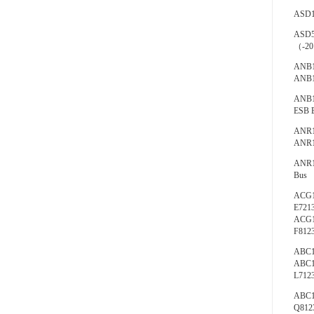
ASD14
ASD53
（-20 
ANB1
ANB1
ANB1
ESB 
ANR1
ANR1
ANR1
Bus 
ACG1
E721
ACG1
F812
ABC
ABC1
L712
ABC1
Q812