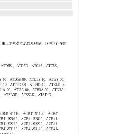
制，由三角网令牌总线互联站。软件运行在他
、ATD5S 、ATD5D、ATC4S、ATC5S、
S-10、ATD5S-00、ATD5S-10、ATI3S-00、
4D-10、ATT4D-00、ATT4D-10、ATR8D-00、
4A-00、ATI3A-00、ATB3A-00、ATD5A-
3S、ATSA3D、ATSS3D、ATST4D、
CB41-S1110、ACB41-S1120、ACB41-
B41-S2010、ACB41-S2020、ACB41-
B41-S2210、ACB41-S2220、ACB41-
B41-S3110、ACB41-S3120、ACB41-