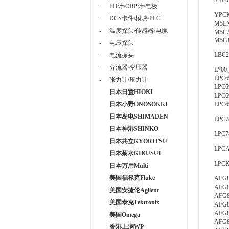
S314
-
PH计/ORP计/电极
YPCK
-
DCS卡件/模块/PLC
M5LN
-
温度探头/传感器/电缆
M5L7
M5L83
-
电压探头
LBC21
-
电流探头
-
分流器/变压器
L*00、
LPC6
-
张力计/压力计
LPC6
日本日置HIOKI
LPC6
日本小野ONOSOKKI
LPC6
日本岛电SHIMADEN
LPC7
日本神港SHINKO
LPC78
日本共立KYORITSU
LPCA
日本菊水KIKUSUI
LPCK
日本万用Multi
美国福禄克Fluke
AFG81
AFG81
美国安捷伦Agilent
AFG82
美国泰克Tektronix
AFG82
AFG83
美国Omega
AFG83
香港上润WP