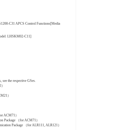
-C31 APCS Control Functions[Media
odel: LHSKM02-C11]
see the respective GSes.
12）
ACM21）
for ACM71）
on Package （for ACM71）
ation Package （for ALR111, ALR121）