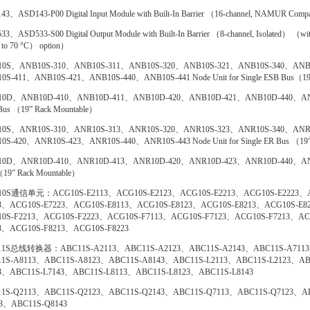
3、ASD143-P00 Digital Input Module with Built-In Barrier （16-channel, NAMUR Compat
3、ASD533-S00 Digital Output Module with Built-In Barrier （8-channel, Isolated） （with
to 70 °C） option）
0S、ANB10S-310、ANB10S-311、ANB10S-320、ANB10S-321、ANB10S-340、ANB
0S-411、ANB10S-421、ANB10S-440、ANB10S-441 Node Unit for Single ESB Bus（19”
0D、ANB10D-410、ANB10D-411、ANB10D-420、ANB10D-421、ANB10D-440、ANB10D-4
Bus （19” Rack Mountable）
0S、ANR10S-310、ANR10S-313、ANR10S-320、ANR10S-323、ANR10S-340、ANR
0S-420、ANR10S-423、ANR10S-440、ANR10S-443 Node Unit for Single ER Bus （19”
0D、ANR10D-410、ANR10D-413、ANR10D-420、ANR10D-423、ANR10D-440、ANR10D-4
（19” Rack Mountable）
0S通信单元：ACG10S-E2113、ACG10S-E2123、ACG10S-E2213、ACG10S-E2223、A
3、ACG10S-E7223、ACG10S-E8113、ACG10S-E8123、ACG10S-E8213、ACG10S-E8
0S-F2213、ACG10S-F2223、ACG10S-F7113、ACG10S-F7123、ACG10S-F7213、AC
3、ACG10S-F8213、ACG10S-F8223
11S总线转换器：ABC11S-A2113、ABC11S-A2123、ABC11S-A2143、ABC11S-A7113
1S-A8113、ABC11S-A8123、ABC11S-A8143、ABC11S-L2113、ABC11S-L2123、AB
3、ABC11S-L7143、ABC11S-L8113、ABC11S-L8123、ABC11S-L8143
1S-Q2113、ABC11S-Q2123、ABC11S-Q2143、ABC11S-Q7113、ABC11S-Q7123、A
3、ABC11S-Q8143