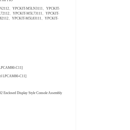
 for FIO
N2112、YPCKIT-M5LN3111、YPCKIT-
72112、YPCKIT-M5L73111、YPCKIT-
82112、YPCKIT-M5L83111、YPCKIT-
 LPCAM80-C11]
del LPCAM80-C11]
sed Display Style Console Assembly