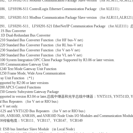
182、LFS9182-S11 Modbus Communication Package Slave version （for ACM11, ACM12
86、LFS9196-S11 ControlLogix Ethernet Communication Package （for ALE111）
281、LFS9281-S11 Modbus Communication Package Slave version （for ALR111,ALR12
291、LFS9291-S11、LFS9291-S21 EtherNet/IP Communication Package （f
S Bus Converter
D Dual-Redundant Bus Converter
10 Standard Bus Converter Function（for HF bus-V net）
20 Standard Bus Converter Function（for RL bus-V net）
30 Standard Bus Converter Function（for V net-V net）
60 Standard Bus Converter Function（for VL net-V net）
00 System Integration OPC Client Package Supported by R3.06 or later version.
S Communication Gateway Unit
40 Text Mode Gateway Unit Function
50 Frame Mode, Wide Area Communication
ay Unit Function （*1）
pported by R2.06 or later versions
00 APCS Control Functions
50 Generic Subsystem Gateway Package
Supported in version R3.04 or later.总线中继器和光学总线中继器：YNT511S, YNT511D, 
al Bus Repeaters （for V net or RIO bus）
r V net only.
2S and YNT512D Bus Repeaters （for V net or RIO bus）
S, ANB10D, ANR10S, and ANR10D Node Units I/O Modules and Communication Modul
000传输电缆：YCB111、YCB117、YCB147、YCB149
: ESB bus Interface Slave Module （in Local Node）