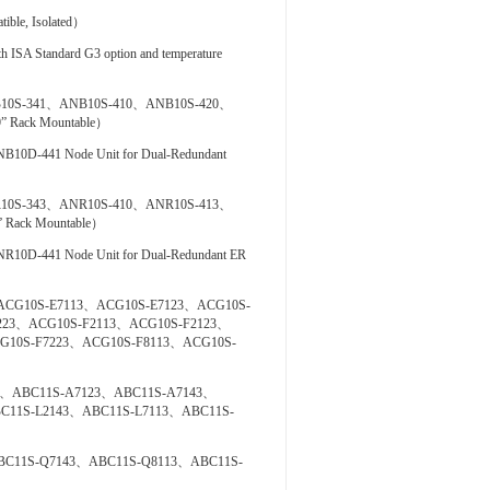
ible, Isolated）
 ISA Standard G3 option and temperature
10S-341、ANB10S-410、ANB10S-420、
 Rack Mountable）
41 Node Unit for Dual-Redundant
10S-343、ANR10S-410、ANR10S-413、
 Rack Mountable）
41 Node Unit for Dual-Redundant ER
CG10S-E7113、ACG10S-E7123、ACG10S-
223、ACG10S-F2113、ACG10S-F2123、
G10S-F7223、ACG10S-F8113、ACG10S-
、ABC11S-A7123、ABC11S-A7143、
C11S-L2143、ABC11S-L7113、ABC11S-
BC11S-Q7143、ABC11S-Q8113、ABC11S-