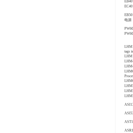
EB401
EC40
EB501
电源：
PW60
PW60
LHM11
tags i
LHM1
LHM4
LHM4
LHM6
Proce
LHM6
LHM5
LHM5
LHM5
ASI13
ASI53
AST14
ASR13