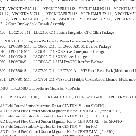
0、ACB41-S3200、ACB41-S3210、ACB41-S3220、ACB41-S3240: I/O Expansion Cabinet
IT、YPCKIT-M5LN1111、YPCKIT-M5LN1112、YPCKIT-M5LN2111、YPCKIT-M5L
3112、YPCKIT-M5L71111、YPCKIT-M5L71112、YPCKIT-M5L72111、YPCKIT-M5L
3112、YPCKIT-M5L81111、YPCKIT-M5L81112、YPCKIT-M5L82111、YPCKIT-M5L
112 Open Display Style Console Assembly
00、LBC2100-S11、LBC2100-C11 System Integration OPC Client Package
L*00-S11 UOI Integration Package for Power Generation Applications
900、LPC6900-S11、LPC6900-C11、LPC6900-A31 SOE Server Package
910、LPC6910-S11、LPC6910-C11 SOE Server Con?gurator Package
920、LPC6920-S11、LPC6920-C11 SOE Viewer Package
930、LPC6930-S11、LPC6930-C11 SEM ExaOPC Interface Package
800、LPC7800-S11、LPC7800-C11、LPC7800-A11 VTSPortal Basic Pack [Media model
01、LPC7801-S11、LPC7801-C11 VTSPortal Multiple Client Builder License [Media mo
M80、LPCAM80-C11 Software Media for VTSPortal
IT、LPCKIT-M1L31101、LPCKIT-M1L31102、LPCKIT-M1L41101、LPCKIT-M1L41102 Enclo
S Field Control Station Migration Kit for CENTUM V （for SIO/FIO）
D Duplexed Field Control Station Migration Kit for CENTUM V （for SIO/FIO）
S Field Control Station Migration Kit for CENTUM-XL （for SIO/FIO）
D Duplexed Field Control Station Migration Kit for CENTUM-XL （for SIO/FIO）
S Field Control Station Migration Kit for CENTUM V （for FIO）
D Duplexed Field Control Station Migration Kit for CENTUM V （for FIO）