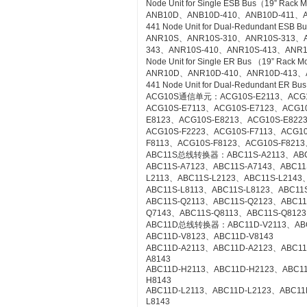
Node Unit for Single ESB Bus（19” Rack 
ANB10D、ANB10D-410、ANB10D-411、A
441 Node Unit for Dual-Redundant ESB 
ANR10S、ANR10S-310、ANR10S-313、A
343、ANR10S-410、ANR10S-413、ANR1
Node Unit for Single ER Bus （19” Rack 
ANR10D、ANR10D-410、ANR10D-413、
441 Node Unit for Dual-Redundant ER Bu
ACG10S通信单元：ACG10S-E2113、ACG10
ACG10S-E7113、ACG10S-E7123、ACG1
E8123、ACG10S-E8213、ACG10S-E822
ACG10S-F2223、ACG10S-F7113、ACG1
F8113、ACG10S-F8123、ACG10S-F8213
ABC11S总线转换器：ABC11S-A2113、ABC1
ABC11S-A7123、ABC11S-A7143、ABC11
L2113、ABC11S-L2123、ABC11S-L2143
ABC11S-L8113、ABC11S-L8123、ABC11S
ABC11S-Q2113、ABC11S-Q2123、ABC11
Q7143、ABC11S-Q8113、ABC11S-Q8123
ABC11D总线转换器：ABC11D-V2113、ABC1
ABC11D-V8123、ABC11D-V8143
ABC11D-A2113、ABC11D-A2123、ABC11
A8143
ABC11D-H2113、ABC11D-H2123、ABC1
H8143
ABC11D-L2113、ABC11D-L2123、ABC11
L8143