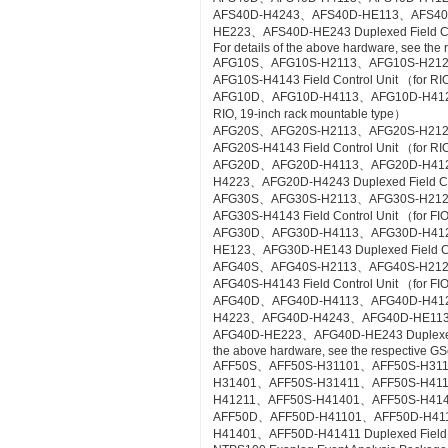
AFS40D-H4243、AFS40D-HE113、AFS4
HE223、AFS40D-HE243 Duplexed Field Cont
For details of the above hardware, see the
AFG10S、AFG10S-H2113、AFG10S-H21
AFG10S-H4143 Field Control Unit （for RIO
AFG10D、AFG10D-H4113、AFG10D-H4123、A
RIO, 19-inch rack mountable type）
AFG20S、AFG20S-H2113、AFG20S-H21
AFG20S-H4143 Field Control Unit （for RI
AFG20D、AFG20D-H4113、AFG20D-H41
H4223、AFG20D-H4243 Duplexed Field Cont
AFG30S、AFG30S-H2113、AFG30S-H21
AFG30S-H4143 Field Control Unit （for FIO
AFG30D、AFG30D-H4113、AFG30D-H41
HE123、AFG30D-HE143 Duplexed Field Cont
AFG40S、AFG40S-H2113、AFG40S-H21
AFG40S-H4143 Field Control Unit （for FIO
AFG40D、AFG40D-H4113、AFG40D-H41
H4223、AFG40D-H4243、AFG40D-HE11
AFG40D-HE223、AFG40D-HE243 Duplexed Fie
the above hardware, see the respective GS
AFF50S、AFF50S-H31101、AFF50S-H31
H31401、AFF50S-H31411、AFF50S-H41
H41211、AFF50S-H41401、AFF50S-H41411 Co
AFF50D、AFF50D-H41101、AFF50D-H41
H41401、AFF50D-H41411 Duplexed Field Co