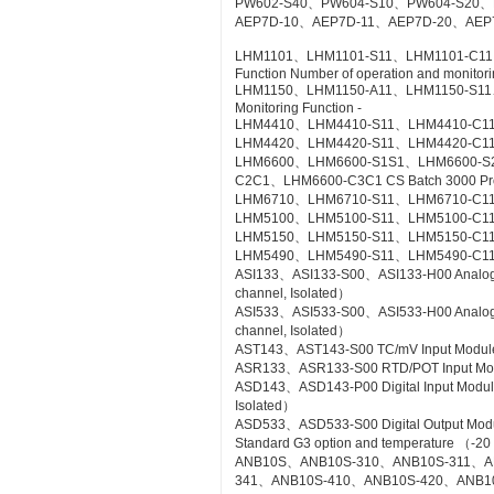
PW602-S40、PW604-S10、PW604-S20、
AEP7D-10、AEP7D-11、AEP7D-20、AEP
LHM1101、LHM1101-S11、LHM1101-C11、LH
Function Number of operation and monitorin
LHM1150、LHM1150-A11、LHM1150-S11、LH
Monitoring Function -
LHM4410、LHM4410-S11、LHM4410-C11 Con
LHM4420、LHM4420-S11、LHM4420-C11 Log
LHM6600、LHM6600-S1S1、LHM6600-S
C2C1、LHM6600-C3C1 CS Batch 3000 Pr
LHM6710、LHM6710-S11、LHM6710-C11 FC
LHM5100、LHM5100-S11、LHM5100-C11 Sta
LHM5150、LHM5150-S11、LHM5150-C11 T
LHM5490、LHM5490-S11、LHM5490-C11 Se
ASI133、ASI133-S00、ASI133-H00 Analog Inp
channel, Isolated）
ASI533、ASI533-S00、ASI533-H00 Analog Out
channel, Isolated）
AST143、AST143-S00 TC/mV Input Module wi
ASR133、ASR133-S00 RTD/POT Input Module
ASD143、ASD143-P00 Digital Input Module 
Isolated）
ASD533、ASD533-S00 Digital Output Module 
Standard G3 option and temperature （-20
ANB10S、ANB10S-310、ANB10S-311、A
341、ANB10S-410、ANB10S-420、ANB1