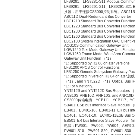
LFS9281、LFS9281-S11 Modbus Communica
LFS9291、LFS9291-S11、LFS9291-S21 Et
换器，用于连接CS3000控制系统。ABC11S Bus
ABC11D Dual-Redundant Bus Converter
LBC1210 Standard Bus Converter Functio
LBC1220 Standard Bus Converter Functio
LBC1230 Standard Bus Converter Function
LBC1260 Standard Bus Converter Functio
LBC2100 System Integration OPC Client Pac
ACG10S Communication Gateway Unit
LGW1240 Text Mode Gateway Unit Functio
LGW1250 Frame Mode, Wide Area Commun
Gateway Unit Function （*1）
*1: Supported by R2.06 or later versions
LFS1200 APCS Control Functions
LFS1250 Generic Subsystem Gateway Pa
*1: Supported in version R3.04 or
（*1）, and YNT522D （*1）Optical Bus Rep
*1: For V net only.
YNT512S and YNT512D Bus Repeaters （fo
ANB10S, ANB10D, ANR10S, and ANR10D No
CS3000传输电缆：YCB111、YCB117、YC
SB401: ESB bus Interface Slave Module 
EB401、EB401-10、EB401-11: ER bus Inte
EC401、EC401-10、EC401-11ESB Bus Co
EB501: ER bus Interface Slave Module （
电源：PW601、PW602、PW604、AEP9D
PW601-S10、PW601-S20、PW601-S30、