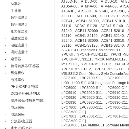
ATB5D-10、ATD5D-00、ATD5D-10、ATI3D
功率计
-
ATD5A-00、ATM4A-00、ATV4A-00、AT
手操器
-
ATSA3D、ATSS3D、ATST4D、ATSR3D、
ALF111、ALF111-S00、ALF111-S01: Founda
数字温度计
-
ACB41、ACB41-S1000、ACB41-S1010、
数字照度计
-
S1110、ACB41-S1120、ACB41-S1140、A
S1240、ACB41-S2000、ACB41-S2010、
压力变送器
-
S2110、ACB41-S2120、ACB41-S2140、A
温度变送器
-
S2240、ACB41-S3000、ACB41-S3010、
电磁流量计
-
S3110、ACB41-S3120、ACB41-S3140、A
S3240: I/O Expansion Cabinet for FIO
涡街流量计
-
YPCKIT、YPCKIT-M5LN1111、YPCKIT-M
避雷器
-
YPCKIT-M5LN3111、YPCKIT-M5LN3112、
M5L72111、YPCKIT-M5L72112、YPCKIT-
信号转换器/互感器
-
YPCKIT-M5L81112、YPCKIT-M5L82111、
氧分析仪
-
M5L83112 Open Display Style Console As
LBC2100、LBC2100-S11、LBC2100-C11 Syst
电导率仪
-
L*00、L*00-S11 UOI Integration Package fo
PH计/ORP计/电极
-
LPC6900、LPC6900-S11、LPC6900-C11、L
LPC6910、LPC6910-S11、LPC6910-C11 SO
DCS卡件/模块/PLC
-
LPC6920、LPC6920-S11、LPC6920-C11 S
温度探头/传感器/电缆
-
LPC6930、LPC6930-S11、LPC6930-C11 SE
电压探头
LPC7800、LPC7800-S11、LPC7800-C11、LP
-
LPCAM80-C11]
电流探头
-
LPC7801、LPC7801-S11、LPC7801-C11 VTSPo
LPCAM80-C11]
分流器/变压器
-
LPCAM80、LPCAM80-C11 Software Media f
张力计/压力计
-