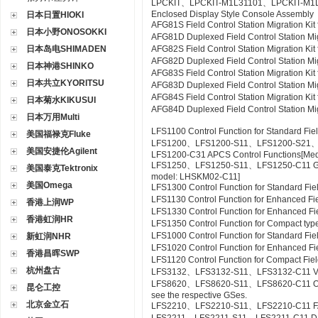
LPCKIT、LPCKIT-M1L31101、LPCKIT-M1
Enclosed Display Style Console Assembly
日本日置HIOKI
AFG81S Field Control Station Migration K
日本小野ONOSOKKI
AFG81D Duplexed Field Control Station Mi
日本岛电SHIMADEN
AFG82S Field Control Station Migration K
AFG82D Duplexed Field Control Station M
日本神港SHINKO
AFG83S Field Control Station Migration K
日本共立KYORITSU
AFG83D Duplexed Field Control Station Mi
AFG84S Field Control Station Migration K
日本菊水KIKUSUI
AFG84D Duplexed Field Control Station M
日本万用Multi
LFS1100 Control Function for Standard Fie
美国福禄克Fluke
LFS1200、LFS1200-S11、LFS1200-S21
美国安捷伦Agilent
LFS1200-C31 APCS Control Functions[Me
LFS1250、LFS1250-S11、LFS1250-C11 GSG
美国泰克Tektronix
model: LHSKM02-C11]
美国Omega
LFS1300 Control Function for Standard Fie
LFS1130 Control Function for Enhanced Fi
香港上润WP
LFS1330 Control Function for Enhanced Fi
香港虹润HR
LFS1350 Control Function for Compact type
LFS1000 Control Function for Standard Fi
新虹润NHR
LFS1020 Control Function for Enhanced Fi
香港昌晖SWP
LFS1120 Control Function for Compact Fiel
杭州盘古
LFS3132、LFS3132-S11、LFS3132-C11 Valv
LFS8620、LFS8620-S11、LFS8620-C11 Off-sit
昆仑工控
see the respective GSes.
北京金立石
LFS2210、LFS2210-S11、LFS2210-C11 FA