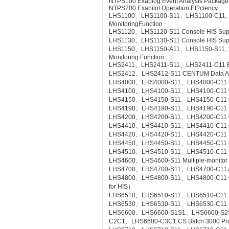
NTPS100 Exaplog Event Analysis Package
NTPS200 Exapilot Operation Ef?ciency
LHS1100、LHS1100-S11、LHS1100-C11、LH
MonitoringFunction
LHS1120、LHS1120-S11 Console HIS Suppor
LHS1130、LHS1130-S11 Console HIS Suppo
LHS1150、LHS1150-A11、LHS1150-S11、LHS
Monitoring Function
LHS2411、LHS2411-S11、LHS2411-C11 Exa
LHS2412、LHS2412-S11 CENTUM Data Acc
LHS4000、LHS4000-S11、LHS4000-C11 Mil
LHS4100、LHS4100-S11、LHS4100-C11 Con
LHS4150、LHS4150-S11、LHS4150-C11 Re
LHS4190、LHS4190-S11、LHS4190-C11 Lin
LHS4200、LHS4200-S11、LHS4200-C11 Con
LHS4410、LHS4410-S11、LHS4410-C11 Cont
LHS4420、LHS4420-S11、LHS4420-C11 Logi
LHS4450、LHS4450-S11、LHS4450-C11 Mult
LHS4510、LHS4510-S11、LHS4510-C11 Exp
LHS4600、LHS4600-S11 Multiple-monitor
LHS4700、LHS4700-S11、LHS4700-C11 Adv
LHS4800、LHS4800-S11、LHS4800-C11 Con
for HIS）
LHS6510、LHS6510-S11、LHS6510-C11 Lon
LHS6530、LHS6530-S11、LHS6530-C11 R
LHS6600、LHS6600-S1S1、LHS6600-S2
C2C1、LHS6600-C3C1 CS Batch 3000 Pr