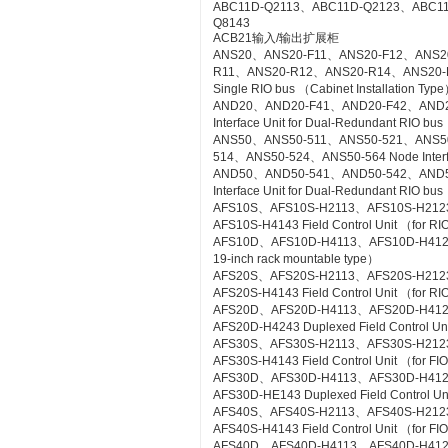
ABC11D-Q2113、ABC11D-Q2123、ABC1
Q8143
ACB21输入/输出扩展柜
ANS20、ANS20-F11、ANS20-F12、ANS2
R11、ANS20-R12、ANS20-R14、ANS20-R21
Single RIO bus （Cabinet Installation Typ
AND20、AND20-F41、AND20-F42、AND2
Interface Unit for Dual-Redundant RIO bus
ANS50、ANS50-511、ANS50-521、ANS5
514、ANS50-524、ANS50-564 Node Interfac
AND50、AND50-541、AND50-542、AND5
Interface Unit for Dual-Redundant RIO b
AFS10S、AFS10S-H2113、AFS10S-H212
AFS10S-H4143 Field Control Unit （for RI
AFS10D、AFS10D-H4113、AFS10D-H4123、AF
19-inch rack mountable type）
AFS20S、AFS20S-H2113、AFS20S-H212
AFS20S-H4143 Field Control Unit （for RIO
AFS20D、AFS20D-H4113、AFS20D-H41
AFS20D-H4243 Duplexed Field Control Uni
AFS30S、AFS30S-H2113、AFS30S-H212
AFS30S-H4143 Field Control Unit （for FIO
AFS30D、AFS30D-H4113、AFS30D-H41
AFS30D-HE143 Duplexed Field Control Uni
AFS40S、AFS40S-H2113、AFS40S-H212
AFS40S-H4143 Field Control Unit （for FIO
AFS40D、AFS40D-H4113、AFS40D-H41