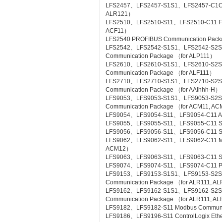
LFS2457、LFS2457-S1S1、LFS2457-C1C1 
ALR121）
LFS2510、LFS2510-S11、LFS2510-C11 Foun
ACF11）
LFS2540 PROFIBUS Communication Pac
LFS2542、LFS2542-S1S1、LFS2542-S2
Communication Package （for ALP111）
LFS2610、LFS2610-S1S1、LFS2610-S2S1
Communication Package （for ALF111）
LFS2710、LFS2710-S1S1、LFS2710-S2
Communication Package （for AAIhhh-H）
LFS9053、LFS9053-S1S1、LFS9053-S2
Communication Package （for ACM11, A
LFS9054、LFS9054-S11、LFS9054-C11 A-
LFS9055、LFS9055-S11、LFS9055-C11 Si
LFS9056、LFS9056-S11、LFS9056-C11 SL
LFS9062、LFS9062-S11、LFS9062-C11 ME
ACM12）
LFS9063、LFS9063-S11、LFS9063-C11 S
LFS9074、LFS9074-S11、LFS9074-C11 PL
LFS9153、LFS9153-S1S1、LFS9153-S2
Communication Package （for ALR111, A
LFS9162、LFS9162-S1S1、LFS9162-S2
Communication Package （for ALR111, A
LFS9182、LFS9182-S11 Modbus Communic
LFS9186、LFS9196-S11 ControlLogix Eth