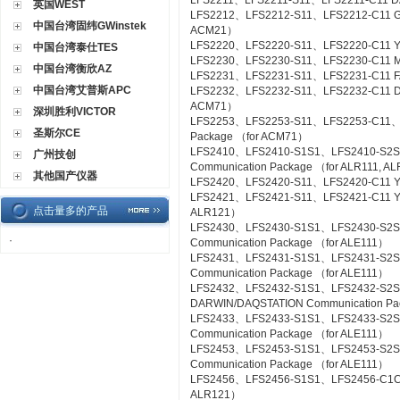
LFS2211、LFS2211-S11、LFS2211-C11 DA
英国WEST
LFS2212、LFS2212-S11、LFS2212-C11 Gas
中国台湾固纬GWinstek
ACM21）
LFS2220、LFS2220-S11、LFS2220-C11 YS
中国台湾泰仕TES
LFS2230、LFS2230-S11、LFS2230-C11 M
中国台湾衡欣AZ
LFS2231、LFS2231-S11、LFS2231-C11 FA
中国台湾艾普斯APC
LFS2232、LFS2232-S11、LFS2232-C11 DA
ACM71）
深圳胜利VICTOR
LFS2253、LFS2253-S11、LFS2253-C11、L
圣斯尔CE
Package （for ACM71）
LFS2410、LFS2410-S1S1、LFS2410-S2S
广州技创
Communication Package （for ALR111, A
其他国产仪器
LFS2420、LFS2420-S11、LFS2420-C11 YS
LFS2421、LFS2421-S11、LFS2421-C11 YS C
点击量多的产品
ALR121）
LFS2430、LFS2430-S1S1、LFS2430-S2
·
Communication Package （for ALE111）
LFS2431、LFS2431-S1S1、LFS2431-S2S
Communication Package （for ALE111）
LFS2432、LFS2432-S1S1、LFS2432-S2
DARWIN/DAQSTATION Communication Pa
LFS2433、LFS2433-S1S1、LFS2433-S2S
Communication Package （for ALE111）
LFS2453、LFS2453-S1S1、LFS2453-S2
Communication Package （for ALE111）
LFS2456、LFS2456-S1S1、LFS2456-C1C1 
ALR121）