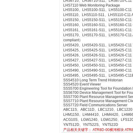
LHS6710、LHS6710-S11、LHS6710-C11 FCS
LHS7110 Web Monitoring Package
LHS5100、LHS5100-S11、LHS5100-C11 Sta
LHS5110、LHS5110-S11、LHS5110-C11 Ac
LHS5150、LHS5150-S11、LHS5150-C11 Gr
LHS5160、LHS5160-S11、LHS5160-C11 CS
LHS5161、LHS5161-S11、LHS5161-C11 CS
LHS5170、LHS5170-S11、LHS5170-C11 Acce
compliant）
LHS5420、LHS5420-S11、LHS5420-C11 Te
LHS5425、LHS5425-S11、LHS5425-C11 Ex
LHS5426、LHS5426-S11、LHS5426-C11 FC
LHS5427、LHS5427-S11、LHS5427-C11 HI
LHS5450、LHS5450-S11、LHS5450-C11 Mult
LHS5490、LHS5490-S11、LHS5490-C11 Se
LHS5495、LHS5495-S11、LHS5495-C11Elect
SSS4510 Long Term Trend Historian
SSS4520 Event Viewer
SSS5700 Engineering Tool for Foundation 
SSS6700 Device Management Tool for Fou
SSS7700 Plant Resource Management Ser
SSS7710 Plant Resource Management Cli
SSS7720 Field Communications Server
ABC11S、ABC11D、LBC1210、LBC1220
LHM1150、LHM4410、LHM4420、LHM6
ACG10S、LGW1240、LGW1250、LFS12
YNT512D、YNT522S、YNT522D
产品相关关键字：
ATR8D-00横河模块
ATR