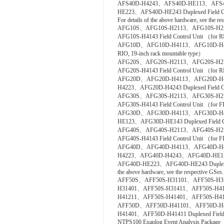
AFS40D-H4243、AFS40D-HE113、AFS
HE223、AFS40D-HE243 Duplexed Field Con
For details of the above hardware, see the re
AFG10S、AFG10S-H2113、AFG10S-H2
AFG10S-H4143 Field Control Unit （for RI
AFG10D、AFG10D-H4113、AFG10D-H4123、
RIO, 19-inch rack mountable type）
AFG20S、AFG20S-H2113、AFG20S-H2
AFG20S-H4143 Field Control Unit （for R
AFG20D、AFG20D-H4113、AFG20D-H
H4223、AFG20D-H4243 Duplexed Field Con
AFG30S、AFG30S-H2113、AFG30S-H2
AFG30S-H4143 Field Control Unit （for FI
AFG30D、AFG30D-H4113、AFG30D-H
HE123、AFG30D-HE143 Duplexed Field Cont
AFG40S、AFG40S-H2113、AFG40S-H2
AFG40S-H4143 Field Control Unit （for FI
AFG40D、AFG40D-H4113、AFG40D-H
H4223、AFG40D-H4243、AFG40D-HE
AFG40D-HE223、AFG40D-HE243 Duplexed Fi
the above hardware, see the respective GSes.
AFF50S、AFF50S-H31101、AFF50S-H3
H31401、AFF50S-H31411、AFF50S-H4
H41211、AFF50S-H41401、AFF50S-H41411 C
AFF50D、AFF50D-H41101、AFF50D-H
H41401、AFF50D-H41411 Duplexed Field Co
NTPS100 Exaplog Event Analysis Package