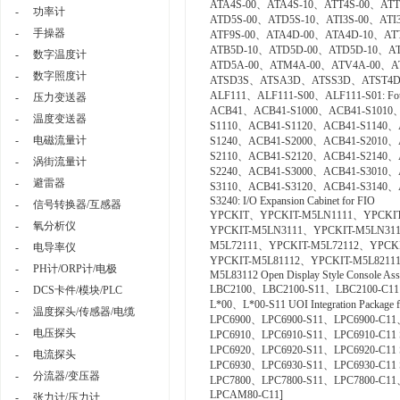
ATA4S-00、ATA4S-10、ATT4S-00、ATT
-
功率计
ATD5S-00、ATD5S-10、ATI3S-00、ATI
-
手操器
ATF9S-00、ATA4D-00、ATA4D-10、AT
ATB5D-10、ATD5D-00、ATD5D-10、AT
-
数字温度计
ATD5A-00、ATM4A-00、ATV4A-00、
-
数字照度计
ATSD3S、ATSA3D、ATSS3D、ATST4
ALF111、ALF111-S00、ALF111-S01: Founda
-
压力变送器
ACB41、ACB41-S1000、ACB41-S1010、
-
温度变送器
S1110、ACB41-S1120、ACB41-S1140、
-
电磁流量计
S1240、ACB41-S2000、ACB41-S2010、
S2110、ACB41-S2120、ACB41-S2140、
-
涡街流量计
S2240、ACB41-S3000、ACB41-S3010、
-
避雷器
S3110、ACB41-S3120、ACB41-S3140、
S3240: I/O Expansion Cabinet for FIO
-
信号转换器/互感器
YPCKIT、YPCKIT-M5LN1111、YPCKIT
-
氧分析仪
YPCKIT-M5LN3111、YPCKIT-M5LN311
M5L72111、YPCKIT-M5L72112、YPCKI
-
电导率仪
YPCKIT-M5L81112、YPCKIT-M5L8211
-
PH计/ORP计/电极
M5L83112 Open Display Style Console As
LBC2100、LBC2100-S11、LBC2100-C11 Syst
-
DCS卡件/模块/PLC
L*00、L*00-S11 UOI Integration Package fo
-
温度探头/传感器/电缆
LPC6900、LPC6900-S11、LPC6900-C11、L
-
电压探头
LPC6910、LPC6910-S11、LPC6910-C11 SOE
LPC6920、LPC6920-S11、LPC6920-C11 S
-
电流探头
LPC6930、LPC6930-S11、LPC6930-C11 SE
-
分流器/变压器
LPC7800、LPC7800-S11、LPC7800-C11、LP
LPCAM80-C11]
-
张力计/压力计