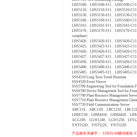
LHS5100、LHS5100-S11、LHS5100-C11 Sta
LHS5110、LHS5110-S11、LHS5110-C11 Acc
LHS5150、LHS5150-S11、LHS5150-C11 Gr
LHS5160、LHS5160-S11、LHS5160-C11 CS
LHS5161、LHS5161-S11、LHS5161-C11 CS 
LHS5170、LHS5170-S11、LHS5170-C11 Acc
compliant）
LHS5420、LHS5420-S11、LHS5420-C11 Te
LHS5425、LHS5425-S11、LHS5425-C11 Exp
LHS5426、LHS5426-S11、LHS5426-C11 FC
LHS5427、LHS5427-S11、LHS5427-C11 HI
LHS5450、LHS5450-S11、LHS5450-C11 Multi
LHS5490、LHS5490-S11、LHS5490-C11 Sel
LHS5495、LHS5495-S11、LHS5495-C11Elect
SSS4510 Long Term Trend Historian
SSS4520 Event Viewer
SSS5700 Engineering Tool for Foundation F
SSS6700 Device Management Tool for Found
SSS7700 Plant Resource Management Serve
SSS7710 Plant Resource Management Clien
SSS7720 Field Communications Server
ABC11S、ABC11D、LBC1210、LBC122
LHM1150、LHM4410、LHM4420、LHM
ACG10S、LGW1240、LGW1250、LFS1
YNT512D、YNT522S、YNT522D
产品相关关键字：
ATB5S-00横河模块
A