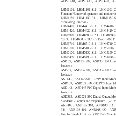
AEP7D-10、AEP7D-11、AEP7D-20、AE
LHM1101、LHM1101-S11、LHM1101-C11、L
Function Number of operation and monitoring
LHM1150、LHM1150-A11、LHM1150-S11、L
Monitoring Function -
LHM4410、LHM4410-S11、LHM4410-C11 Con
LHM4420、LHM4420-S11、LHM4420-C11 Log
LHM6600、LHM6600-S1S1、LHM6600-
C2C1、LHM6600-C3C1 CS Batch 3000 Pro
LHM6710、LHM6710-S11、LHM6710-C11 FC
LHM5100、LHM5100-S11、LHM5100-C11 St
LHM5150、LHM5150-S11、LHM5150-C11 T
LHM5490、LHM5490-S11、LHM5490-C11 Se
ASI133、ASI133-S00、ASI133-H00 Analog In
Isolated）
ASI533、ASI533-S00、ASI533-H00 Analog Ou
Isolated）
AST143、AST143-S00 TC/mV Input Module w
ASR133、ASR133-S00 RTD/POT Input Module
ASD143、ASD143-P00 Digital Input Module
Isolated）
ASD533、ASD533-S00 Digital Output Module
Standard G3 option and temperature （-20 
ANB10S、ANB10S-310、ANB10S-311、
341、ANB10S-410、ANB10S-420、ANB1
Unit for Single ESB Bus（19” Rack Mount