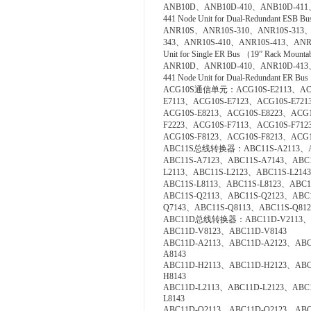
ANB10D、ANB10D-410、ANB10D-411
441 Node Unit for Dual-Redundant ESB B
ANR10S、ANR10S-310、ANR10S-313、
343、ANR10S-410、ANR10S-413、ANR1
Unit for Single ER Bus （19” Rack Mount
ANR10D、ANR10D-410、ANR10D-413
441 Node Unit for Dual-Redundant ER Bu
ACG10S通信单元：ACG10S-E2113、ACG1
E7113、ACG10S-E7123、ACG10S-E721
ACG10S-E8213、ACG10S-E8223、ACG1
F2223、ACG10S-F7113、ACG10S-F712
ACG10S-F8123、ACG10S-F8213、ACG1
ABC11S总线转换器：ABC11S-A2113、ABC
ABC11S-A7123、ABC11S-A7143、ABC
L2113、ABC11S-L2123、ABC11S-L214
ABC11S-L8113、ABC11S-L8123、ABC11
ABC11S-Q2113、ABC11S-Q2123、ABC
Q7143、ABC11S-Q8113、ABC11S-Q812
ABC11D总线转换器：ABC11D-V2113、AB
ABC11D-V8123、ABC11D-V8143
ABC11D-A2113、ABC11D-A2123、ABC
A8143
ABC11D-H2113、ABC11D-H2123、ABC
H8143
ABC11D-L2113、ABC11D-L2123、ABC
L8143
ABC11D-Q2113、ABC11D-Q2123、ABC