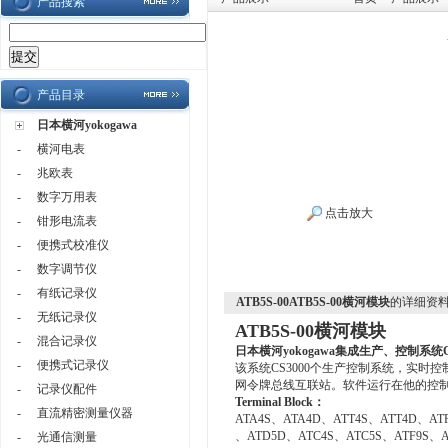
产品搜索
产品目录
日本横河yokogawa
-
横河电表
-
兆欧表
-
数字万用表
点击放大
-
钳形电流表
-
便携式校准仪
-
数字调节仪
-
有纸记录仪
ATB5S-00ATB5S-00横河模块
的详细资
-
无纸记录仪
ATB5S-00横河模块
-
混合记录仪
日本横河yokogawa
集成生产、控制系统CS
-
便携式记录仪
该系统CS3000个生产控制系统，实
网令牌总线互联站。软件运行在他的控制
-
记录仪配件
Terminal Block：
-
直流精密测量仪器
ATA4S、ATA4D、ATT4S、ATT4D、AT
、ATD5D、ATC4S、ATC5S、ATF9S、
-
光通信测量