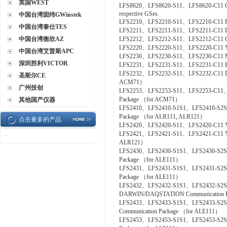
英国WEST
LFS8620、LFS8620-S11、LFS8620-C11 Off-site
respective GSes.
中国台湾固纬GWinstek
LFS2210、LFS2210-S11、LFS2210-C11 F
中国台湾泰仕TES
LFS2211、LFS2211-S11、LFS2211-C11 D
中国台湾衡欣AZ
LFS2212、LFS2212-S11、LFS2212-C11 Ga
LFS2220、LFS2220-S11、LFS2220-C11 Y
中国台湾艾普斯APC
LFS2230、LFS2230-S11、LFS2230-C11 M
深圳胜利VICTOR
LFS2231、LFS2231-S11、LFS2231-C11 F
LFS2232、LFS2232-S11、LFS2232-C11 D
圣斯尔CE
ACM71）
广州技创
LFS2253、LFS2253-S11、LFS2253-C11、L
Package （for ACM71）
其他国产仪器
LFS2410、LFS2410-S1S1、LFS2410-S2S
Package （for ALR111, ALR121）
点击量多的产品
LFS2420、LFS2420-S11、LFS2420-C11 YS
LFS2421、LFS2421-S11、LFS2421-C11 YS Co
·
ALR121）
LFS2430、LFS2430-S1S1、LFS2430-S2S
Package （for ALE111）
LFS2431、LFS2431-S1S1、LFS2431-S2S
Package （for ALE111）
LFS2432、LFS2432-S1S1、LFS2432-S2
DARWIN/DAQSTATION Communication P
LFS2433、LFS2433-S1S1、LFS2433-S2S
Communication Package （for ALE111）
LFS2453、LFS2453-S1S1、LFS2453-S2S