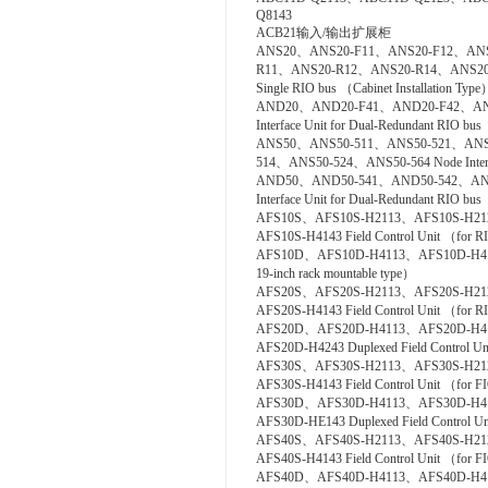
Q8143
ACB21输入/输出扩展柜
ANS20、ANS20-F11、ANS20-F12、ANS
R11、ANS20-R12、ANS20-R14、ANS20-R2
Single RIO bus （Cabinet Installation Type
AND20、AND20-F41、AND20-F42、AND
Interface Unit for Dual-Redundant RIO bus
ANS50、ANS50-511、ANS50-521、ANS
514、ANS50-524、ANS50-564 Node Interfac
AND50、AND50-541、AND50-542、AND
Interface Unit for Dual-Redundant RIO b
AFS10S、AFS10S-H2113、AFS10S-H21
AFS10S-H4143 Field Control Unit （for RI
AFS10D、AFS10D-H4113、AFS10D-H4123、A
19-inch rack mountable type）
AFS20S、AFS20S-H2113、AFS20S-H21
AFS20S-H4143 Field Control Unit （for RI
AFS20D、AFS20D-H4113、AFS20D-H4
AFS20D-H4243 Duplexed Field Control Uni
AFS30S、AFS30S-H2113、AFS30S-H21
AFS30S-H4143 Field Control Unit （for FIO
AFS30D、AFS30D-H4113、AFS30D-H4
AFS30D-HE143 Duplexed Field Control Uni
AFS40S、AFS40S-H2113、AFS40S-H21
AFS40S-H4143 Field Control Unit （for FI
AFS40D、AFS40D-H4113、AFS40D-H4