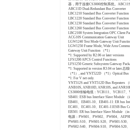
器，用于连接CS3000控制系统。ABC11S Bus
ABC11D Dual-Redundant Bus Converter
LBC1210 Standard Bus Converter Functio
LBC1220 Standard Bus Converter Functio
LBC1230 Standard Bus Converter Function
LBC1260 Standard Bus Converter Functio
LBC2100 System Integration OPC Client Pack
ACG10S Communication Gateway Unit
LGW1240 Text Mode Gateway Unit Functio
LGW1250 Frame Mode, Wide Area Commun
Gateway Unit Function （*1）
*1: Supported by R2.06 or later versions
LFS1200 APCS Control Functions
LFS1250 Generic Subsystem Gateway Pack
*1: Supported in version R3.04 o
（*1）, and YNT522D （*1）Optical Bus Re
*1: For V net only.
YNT512S and YNT512D Bus Repeaters （fo
ANB10S, ANB10D, ANR10S, and ANR10D N
CS3000传输电缆：YCB111、YCB117、Y
SB401: ESB bus Interface Slave Module （
EB401、EB401-10、EB401-11: ER bus Inte
EC401、EC401-10、EC401-11ESB Bus Cou
EB501: ER bus Interface Slave Module （
电源：PW601、PW602、PW604、AEP9
PW601-S10、PW601-S20、PW601-S30、
PW602-S40、PW604-S10、PW604-S20