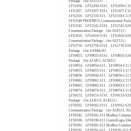
Package （for ALE111）
LFS2456、LFS2456-S1S1、LFS2456-C1C1 
LFS2457、LFS2457-S1S1、LFS2457-C1C1 
LFS2510、LFS2510-S11、LFS2510-C11 Fou
LFS2540 PROFIBUS Communication Pac
LFS2542、LFS2542-S1S1、LFS2542-S2
Communication Package （for ALP111）
LFS2610、LFS2610-S1S1、LFS2610-S2S1
Communication Package （for ALF111）
LFS2710、LFS2710-S1S1、LFS2710-S2S
Package （for AAIhhh-H）
LFS9053、LFS9053-S1S1、LFS9053-S2S
Package （for ACM11, ACM12）
LFS9054、LFS9054-S11、LFS9054-C11 A
LFS9055、LFS9055-S11、LFS9055-C11 Si
LFS9056、LFS9056-S11、LFS9056-C11 SL
LFS9062、LFS9062-S11、LFS9062-C11 M
LFS9063、LFS9063-S11、LFS9063-C11 S
LFS9074、LFS9074-S11、LFS9074-C11 PL
LFS9153、LFS9153-S1S1、LFS9153-S2S
Package （for ALR111, ALR121）
LFS9162、LFS9162-S1S1、LFS9162-S2
Communication Package （for ALR111, A
LFS9182、LFS9182-S11 Modbus Communic
LFS9186、LFS9196-S11 ControlLogix Ethe
LFS9281、LFS9281-S11 Modbus Communica
LFS9291、LFS9291-S11、LFS9291-S21 E