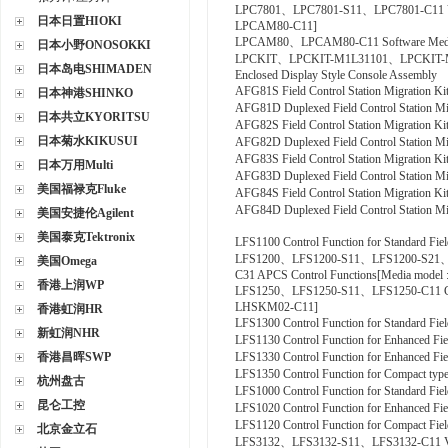
LPC7801、LPC7801-S11、LPC7801-C11 VTSPor
日本日置HIOKI
LPCAM80-C11]
LPCAM80、LPCAM80-C11 Software Media
日本小野ONOSOKKI
LPCKIT、LPCKIT-M1L31101、LPCKIT-
日本岛电SHIMADEN
Enclosed Display Style Console Assembly
AFG81S Field Control Station Migration
日本神港SHINKO
AFG81D Duplexed Field Control Station 
日本共立KYORITSU
AFG82S Field Control Station Migration
日本菊水KIKUSUI
AFG82D Duplexed Field Control Station 
AFG83S Field Control Station Migration
日本万用Multi
AFG83D Duplexed Field Control Station 
美国福禄克Fluke
AFG84S Field Control Station Migration
AFG84D Duplexed Field Control Station 
美国安捷伦Agilent
美国泰克Tektronix
LFS1100 Control Function for Standard Fie
LFS1200、LFS1200-S11、LFS1200-S21
美国Omega
C31 APCS Control Functions[Media mode
香港上润WP
LFS1250、LFS1250-S11、LFS1250-C11 GSG
LHSKM02-C11]
香港虹润HR
LFS1300 Control Function for Standard Fie
新虹润NHR
LFS1130 Control Function for Enhanced Fi
香港昌晖SWP
LFS1330 Control Function for Enhanced Fi
LFS1350 Control Function for Compact typ
杭州盘古
LFS1000 Control Function for Standard Fi
昆仑工控
LFS1020 Control Function for Enhanced Fi
LFS1120 Control Function for Compact Fie
北京金立石
LFS3132、LFS3132-S11、LFS3132-C11 Valv