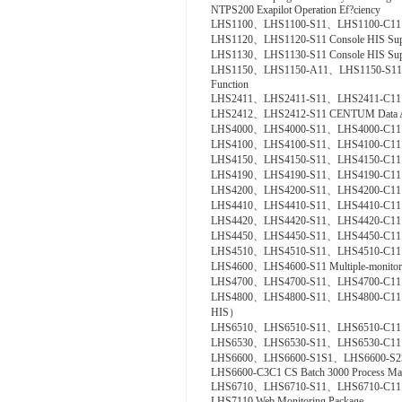
NTPS200 Exapilot Operation Ef?ciency
LHS1100、LHS1100-S11、LHS1100-C11、LHS
LHS1120、LHS1120-S11 Console HIS Suppor
LHS1130、LHS1130-S11 Console HIS Suppo
LHS1150、LHS1150-A11、LHS1150-S11、LHS
Function
LHS2411、LHS2411-S11、LHS2411-C11 Exa
LHS2412、LHS2412-S11 CENTUM Data Ac
LHS4000、LHS4000-S11、LHS4000-C11 Mil
LHS4100、LHS4100-S11、LHS4100-C11 Con?
LHS4150、LHS4150-S11、LHS4150-C11 Re
LHS4190、LHS4190-S11、LHS4190-C11 Line
LHS4200、LHS4200-S11、LHS4200-C11 Con
LHS4410、LHS4410-S11、LHS4410-C11 Cont
LHS4420、LHS4420-S11、LHS4420-C11 Logi
LHS4450、LHS4450-S11、LHS4450-C11 Mult
LHS4510、LHS4510-S11、LHS4510-C11 Exp
LHS4600、LHS4600-S11 Multiple-monitor
LHS4700、LHS4700-S11、LHS4700-C11 Adv
LHS4800、LHS4800-S11、LHS4800-C11 Con
HIS）
LHS6510、LHS6510-S11、LHS6510-C11 Lon
LHS6530、LHS6530-S11、LHS6530-C11 R
LHS6600、LHS6600-S1S1、LHS6600-S
LHS6600-C3C1 CS Batch 3000 Process Ma
LHS6710、LHS6710-S11、LHS6710-C11 FCS
LHS7110 Web Monitoring Package