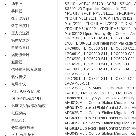
功率计
S3110、ACB41-S3120、ACB41-S3140、A
-
S3240: I/O Expansion Cabinet for FIO
手操器
-
YPCKIT、YPCKIT-M5LN1111、YPCKIT-M
数字温度计
YPCKIT-M5LN3111、YPCKIT-M5LN3112、
-
M5L72111、YPCKIT-M5L72112、YPCKIT-
数字照度计
-
YPCKIT-M5L81112、YPCKIT-M5L82111、
压力变送器
-
M5L83112 Open Display Style Console As
LBC2100、LBC2100-S11、LBC2100-C11 Syst
温度变送器
-
L*00、L*00-S11 UOI Integration Package fo
电磁流量计
-
LPC6900、LPC6900-S11、LPC6900-C11、L
LPC6910、LPC6910-S11、LPC6910-C11 SO
涡街流量计
-
LPC6920、LPC6920-S11、LPC6920-C11 S
避雷器
-
LPC6930、LPC6930-S11、LPC6930-C11 SE
LPC7800、LPC7800-S11、LPC7800-C11、LP
信号转换器/互感器
-
LPCAM80-C11]
氧分析仪
-
LPC7801、LPC7801-S11、LPC7801-C11 VTSPo
LPCAM80-C11]
电导率仪
-
LPCAM80、LPCAM80-C11 Software Media f
PH计/ORP计/电极
-
LPCKIT、LPCKIT-M1L31101、LPCKIT-M1
Enclosed Display Style Console Assembly
DCS卡件/模块/PLC
-
AFG81S Field Control Station Migration K
温度探头/传感器/电缆
-
AFG81D Duplexed Field Control Station Mi
AFG82S Field Control Station Migration K
电压探头
-
AFG82D Duplexed Field Control Station M
电流探头
-
AFG83S Field Control Station Migration K
分流器/变压器
-
AFG83D Duplexed Field Control Station Mi
AFG84S Field Control Station Migration K
张力计/压力计
-