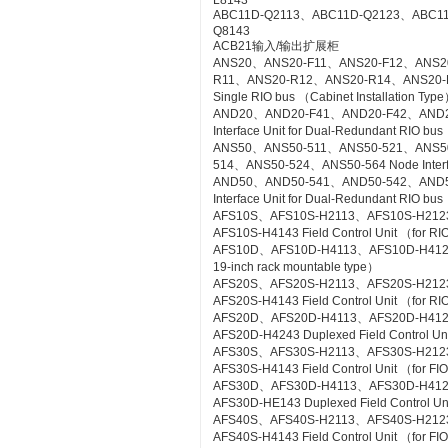
L8143
ABC11D-Q2113、ABC11D-Q2123、ABC1
Q8143
ACB21输入/输出扩展柜
ANS20、ANS20-F11、ANS20-F12、ANS2
R11、ANS20-R12、ANS20-R14、ANS20-R21
Single RIO bus （Cabinet Installation Typ
AND20、AND20-F41、AND20-F42、AND2
Interface Unit for Dual-Redundant RIO bus
ANS50、ANS50-511、ANS50-521、ANS5
514、ANS50-524、ANS50-564 Node Interfac
AND50、AND50-541、AND50-542、AND5
Interface Unit for Dual-Redundant RIO b
AFS10S、AFS10S-H2113、AFS10S-H212
AFS10S-H4143 Field Control Unit （for RI
AFS10D、AFS10D-H4113、AFS10D-H4123、AF
19-inch rack mountable type）
AFS20S、AFS20S-H2113、AFS20S-H212
AFS20S-H4143 Field Control Unit （for RIO
AFS20D、AFS20D-H4113、AFS20D-H41
AFS20D-H4243 Duplexed Field Control Uni
AFS30S、AFS30S-H2113、AFS30S-H212
AFS30S-H4143 Field Control Unit （for FIO
AFS30D、AFS30D-H4113、AFS30D-H41
AFS30D-HE143 Duplexed Field Control Uni
AFS40S、AFS40S-H2113、AFS40S-H212
AFS40S-H4143 Field Control Unit （for FIO