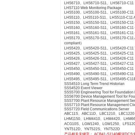
LHS6710、LHS6710-S11、LHS6710-C11 FCS
LHS7110 Web Monitoring Package
LHS5100、LHS5100-S11、LHS5100-C11 Sta
LHS5110、LHS5110-S11、LHS5110-C11 Ac
LHS5150、LHS5150-S11、LHS5150-C11 Gr
LHS5160、LHS5160-S11、LHS5160-C11 CS
LHS5161、LHS5161-S11、LHS5161-C11 CS
LHS5170、LHS5170-S11、LHS5170-C11 Acce
compliant）
LHS5420、LHS5420-S11、LHS5420-C11 Te
LHS5425、LHS5425-S11、LHS5425-C11 Ex
LHS5426、LHS5426-S11、LHS5426-C11 FC
LHS5427、LHS5427-S11、LHS5427-C11 HI
LHS5450、LHS5450-S11、LHS5450-C11 Mult
LHS5490、LHS5490-S11、LHS5490-C11 Se
LHS5495、LHS5495-S11、LHS5495-C11Elect
SSS4510 Long Term Trend Historian
SSS4520 Event Viewer
SSS5700 Engineering Tool for Foundation 
SSS6700 Device Management Tool for Fou
SSS7700 Plant Resource Management Ser
SSS7710 Plant Resource Management Cli
SSS7720 Field Communications Server
ABC11S、ABC11D、LBC1210、LBC1220
LHM1150、LHM4410、LHM4420、LHM6
ACG10S、LGW1240、LGW1250、LFS12
YNT512D、YNT522S、YNT522D
产品相关关键字：
ACB41-S1140横河DCS