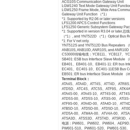
ACG10S Communication Gateway Unit
LGW1240 Text Mode Gateway Unit Functio
LGW1250 Frame Mode, Wide Area Commun
Gateway Unit Function （*1）
*1: Supported by R2.06 or later versions
LFS1200 APCS Control Functions
LFS1250 Generic Subsystem Gateway Pa
*1: Supported in version R3.04 or
（*1）, and YNT522D （*1）Optical Bus Rep
*1: For V net only.
YNT512S and YNT512D Bus Repeaters （fo
ANB10S, ANB10D, ANR10S, and ANR10D No
CS3000传输电缆：YCB111、YCB117、YC
SB401: ESB bus Interface Slave Module 
EB401、EB401-10、EB401-11: ER bus Inte
EC401、EC401-10、EC401-11ESB Bus Co
EB501: ER bus Interface Slave Module （
Terminal Block
：
ATA4S、ATA4D、ATT4S、ATT4D、ATR8S
ATD5D、ATC4S、ATC5S、ATF9S、ATK4
ATA4S-00、ATA4S-10、ATT4S-00、ATT4
ATD5S-00、ATD5S-10、ATI3S-00、ATI3
ATF9S-00、ATA4D-00、ATA4D-10、ATT4
ATB5D-10、ATD5D-00、ATD5D-10、ATI3D
ATD5A-00、ATM4A-00、ATV4A-00、AT
ATSA3D、ATSS3D、ATST4D、ATSR3D、
电源：PW601、PW602、PW604、AEP9D
PW601-S10、PW601-S20、PW601-S30、