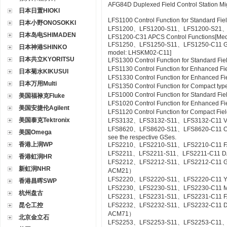
AFG84D Duplexed Field Control Station M
日本日置HIOKI
LFS1100 Control Function for Standard Fie
日本小野ONOSOKKI
LFS1200、LFS1200-S11、LFS1200-S21
日本岛电SHIMADEN
LFS1200-C31 APCS Control Functions[Me
LFS1250、LFS1250-S11、LFS1250-C11 GSG
日本神港SHINKO
model: LHSKM02-C11]
日本共立KYORITSU
LFS1300 Control Function for Standard Fie
LFS1130 Control Function for Enhanced Fi
日本菊水KIKUSUI
LFS1330 Control Function for Enhanced Fi
日本万用Multi
LFS1350 Control Function for Compact type
LFS1000 Control Function for Standard Fi
美国福禄克Fluke
LFS1020 Control Function for Enhanced Fi
美国安捷伦Agilent
LFS1120 Control Function for Compact Fiel
美国泰克Tektronix
LFS3132、LFS3132-S11、LFS3132-C11 Valv
LFS8620、LFS8620-S11、LFS8620-C11 Off-sit
美国Omega
see the respective GSes.
香港上润WP
LFS2210、LFS2210-S11、LFS2210-C11 FA
LFS2211、LFS2211-S11、LFS2211-C11 DA
香港虹润HR
LFS2212、LFS2212-S11、LFS2212-C11 Gas
新虹润NHR
ACM21）
LFS2220、LFS2220-S11、LFS2220-C11 YS
香港昌晖SWP
LFS2230、LFS2230-S11、LFS2230-C11 M
杭州盘古
LFS2231、LFS2231-S11、LFS2231-C11 FA
昆仑工控
LFS2232、LFS2232-S11、LFS2232-C11 DA
ACM71）
北京金立石
LFS2253、LFS2253-S11、LFS2253-C11、L