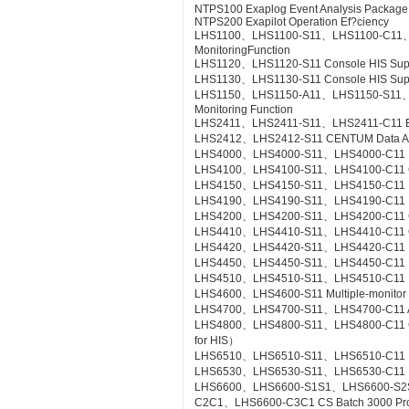
NTPS100 Exaplog Event Analysis Package
NTPS200 Exapilot Operation Ef?ciency
LHS1100、LHS1100-S11、LHS1100-C11、LH
MonitoringFunction
LHS1120、LHS1120-S11 Console HIS Suppor
LHS1130、LHS1130-S11 Console HIS Suppo
LHS1150、LHS1150-A11、LHS1150-S11、LHS
Monitoring Function
LHS2411、LHS2411-S11、LHS2411-C11 Exa
LHS2412、LHS2412-S11 CENTUM Data Acc
LHS4000、LHS4000-S11、LHS4000-C11 Mil
LHS4100、LHS4100-S11、LHS4100-C11 Con
LHS4150、LHS4150-S11、LHS4150-C11 Re
LHS4190、LHS4190-S11、LHS4190-C11 Lin
LHS4200、LHS4200-S11、LHS4200-C11 Con
LHS4410、LHS4410-S11、LHS4410-C11 Cont
LHS4420、LHS4420-S11、LHS4420-C11 Logi
LHS4450、LHS4450-S11、LHS4450-C11 Mult
LHS4510、LHS4510-S11、LHS4510-C11 Exp
LHS4600、LHS4600-S11 Multiple-monitor
LHS4700、LHS4700-S11、LHS4700-C11 Adv
LHS4800、LHS4800-S11、LHS4800-C11 Con
for HIS）
LHS6510、LHS6510-S11、LHS6510-C11 Lon
LHS6530、LHS6530-S11、LHS6530-C11 R
LHS6600、LHS6600-S1S1、LHS6600-S2
C2C1、LHS6600-C3C1 CS Batch 3000 Pr