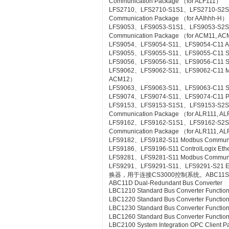
Communication Package （for ALF111）
LFS2710、LFS2710-S1S1、LFS2710-S2
Communication Package （for AAIhhh-H）
LFS9053、LFS9053-S1S1、LFS9053-S2
Communication Package （for ACM11, A
LFS9054、LFS9054-S11、LFS9054-C11 A-
LFS9055、LFS9055-S11、LFS9055-C11 Si
LFS9056、LFS9056-S11、LFS9056-C11 SL
LFS9062、LFS9062-S11、LFS9062-C11 ME
ACM12）
LFS9063、LFS9063-S11、LFS9063-C11 S
LFS9074、LFS9074-S11、LFS9074-C11 PL
LFS9153、LFS9153-S1S1、LFS9153-S2
Communication Package （for ALR111, A
LFS9162、LFS9162-S1S1、LFS9162-S2
Communication Package （for ALR111, A
LFS9182、LFS9182-S11 Modbus Communic
LFS9186、LFS9196-S11 ControlLogix Eth
LFS9281、LFS9281-S11 Modbus Communica
LFS9291、LFS9291-S11、LFS9291-S21 Et
换器，用于连接CS3000控制系统。ABC11S Bus
ABC11D Dual-Redundant Bus Converter
LBC1210 Standard Bus Converter Functio
LBC1220 Standard Bus Converter Functio
LBC1230 Standard Bus Converter Function
LBC1260 Standard Bus Converter Functio
LBC2100 System Integration OPC Client Pac