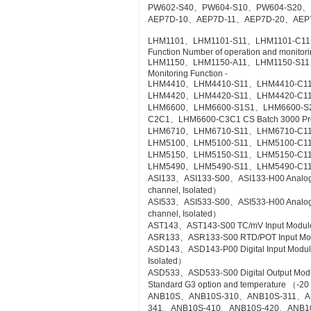
PW602-S40、PW604-S10、PW604-S20、
AEP7D-10、AEP7D-11、AEP7D-20、AEP
LHM1101、LHM1101-S11、LHM1101-C11、LH
Function Number of operation and monitorin
LHM1150、LHM1150-A11、LHM1150-S11、LH
Monitoring Function -
LHM4410、LHM4410-S11、LHM4410-C11 Con
LHM4420、LHM4420-S11、LHM4420-C11 Log
LHM6600、LHM6600-S1S1、LHM6600-S
C2C1、LHM6600-C3C1 CS Batch 3000 Pr
LHM6710、LHM6710-S11、LHM6710-C11 FC
LHM5100、LHM5100-S11、LHM5100-C11 Sta
LHM5150、LHM5150-S11、LHM5150-C11 T
LHM5490、LHM5490-S11、LHM5490-C11 Se
ASI133、ASI133-S00、ASI133-H00 Analog Inp
channel, Isolated）
ASI533、ASI533-S00、ASI533-H00 Analog Out
channel, Isolated）
AST143、AST143-S00 TC/mV Input Module wi
ASR133、ASR133-S00 RTD/POT Input Module
ASD143、ASD143-P00 Digital Input Module 
Isolated）
ASD533、ASD533-S00 Digital Output Module 
Standard G3 option and temperature （-20
ANB10S、ANB10S-310、ANB10S-311、A
341、ANB10S-410、ANB10S-420、ANB1