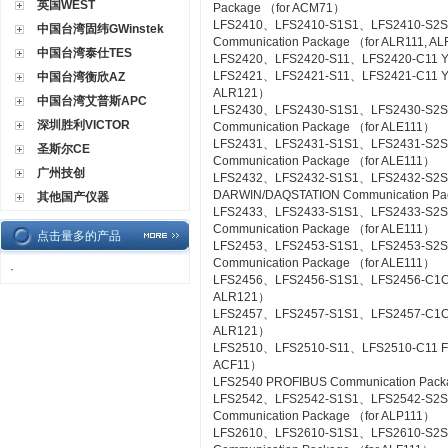
英国WEST
Package （for ACM71）
LFS2410、LFS2410-S1S1、LFS2410-S2S
中国台湾固纬GWinstek
Communication Package （for ALR111, A
中国台湾泰仕TES
LFS2420、LFS2420-S11、LFS2420-C11 YS
LFS2421、LFS2421-S11、LFS2421-C11 YS C
中国台湾衡欣AZ
ALR121）
中国台湾艾普斯APC
LFS2430、LFS2430-S1S1、LFS2430-S2
深圳胜利VICTOR
Communication Package （for ALE111）
LFS2431、LFS2431-S1S1、LFS2431-S2S
圣斯尔CE
Communication Package （for ALE111）
广州技创
LFS2432、LFS2432-S1S1、LFS2432-S2
DARWIN/DAQSTATION Communication Pa
其他国产仪器
LFS2433、LFS2433-S1S1、LFS2433-S2S
Communication Package （for ALE111）
点击量多的产品
LFS2453、LFS2453-S1S1、LFS2453-S2
Communication Package （for ALE111）
·
LFS2456、LFS2456-S1S1、LFS2456-C1C1 
ALR121）
LFS2457、LFS2457-S1S1、LFS2457-C1C1 
ALR121）
LFS2510、LFS2510-S11、LFS2510-C11 Foun
ACF11）
LFS2540 PROFIBUS Communication Pac
LFS2542、LFS2542-S1S1、LFS2542-S2
Communication Package （for ALP111）
LFS2610、LFS2610-S1S1、LFS2610-S2S1