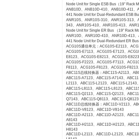
Node Unit for Single ESB Bus（19” Rack 
ANB10D、ANB10D-410、ANB10D-411、A
441 Node Unit for Dual-Redundant ESB 
ANR10S、ANR10S-310、ANR10S-313、A
343、ANR10S-410、ANR10S-413、ANR1
Node Unit for Single ER Bus （19” Rack 
ANR10D、ANR10D-410、ANR10D-413、
441 Node Unit for Dual-Redundant ER Bu
ACG10S通信单元：ACG10S-E2113、ACG10
ACG10S-E7113、ACG10S-E7123、ACG1
E8123、ACG10S-E8213、ACG10S-E822
ACG10S-F2223、ACG10S-F7113、ACG1
F8113、ACG10S-F8123、ACG10S-F8213
ABC11S总线转换器：ABC11S-A2113、ABC1
ABC11S-A7123、ABC11S-A7143、ABC11
L2113、ABC11S-L2123、ABC11S-L2143
ABC11S-L8113、ABC11S-L8123、ABC11S
ABC11S-Q2113、ABC11S-Q2123、ABC11
Q7143、ABC11S-Q8113、ABC11S-Q8123
ABC11D总线转换器：ABC11D-V2113、ABC1
ABC11D-V8123、ABC11D-V8143
ABC11D-A2113、ABC11D-A2123、ABC11
A8143
ABC11D-H2113、ABC11D-H2123、ABC1
H8143
ABC11D-L2113、ABC11D-L2123、ABC11