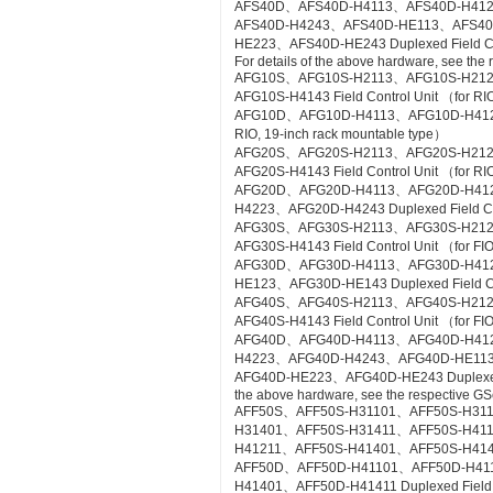
AFS40D、AFS40D-H4113、AFS40D-H41
AFS40D-H4243、AFS40D-HE113、AFS4
HE223、AFS40D-HE243 Duplexed Field Cont
For details of the above hardware, see the
AFG10S、AFG10S-H2113、AFG10S-H21
AFG10S-H4143 Field Control Unit （for RIO
AFG10D、AFG10D-H4113、AFG10D-H4123、A
RIO, 19-inch rack mountable type）
AFG20S、AFG20S-H2113、AFG20S-H21
AFG20S-H4143 Field Control Unit （for RI
AFG20D、AFG20D-H4113、AFG20D-H41
H4223、AFG20D-H4243 Duplexed Field Cont
AFG30S、AFG30S-H2113、AFG30S-H21
AFG30S-H4143 Field Control Unit （for FIO
AFG30D、AFG30D-H4113、AFG30D-H41
HE123、AFG30D-HE143 Duplexed Field Cont
AFG40S、AFG40S-H2113、AFG40S-H21
AFG40S-H4143 Field Control Unit （for FIO
AFG40D、AFG40D-H4113、AFG40D-H41
H4223、AFG40D-H4243、AFG40D-HE11
AFG40D-HE223、AFG40D-HE243 Duplexed Fie
the above hardware, see the respective GS
AFF50S、AFF50S-H31101、AFF50S-H31
H31401、AFF50S-H31411、AFF50S-H41
H41211、AFF50S-H41401、AFF50S-H41411 Co
AFF50D、AFF50D-H41101、AFF50D-H41
H41401、AFF50D-H41411 Duplexed Field Co