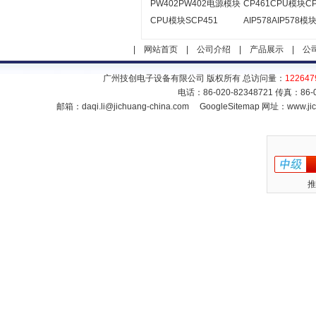
PW402PW402电源模块
CP461CPU模块CP
CPU模块SCP451
AIP578AIP578模
|
网站首页
|
公司介绍
|
产品展示
|
公
广州技创电子设备有限公司 版权所有 总访问量：
122647
电话：86-020-82348721 传真：86
邮箱：
daqi.li@jichuang-china.com
GoogleSitemap
网址：www.jic
推