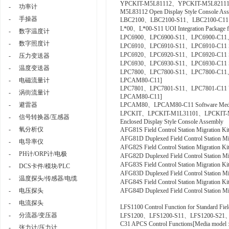
YPCKIT-M5L81112、YPCKIT-M5L8211
-
功率计
M5L83112 Open Display Style Console As
-
手操器
LBC2100、LBC2100-S11、LBC2100-C11 Syst
L*00、L*00-S11 UOI Integration Package fo
-
数字温度计
LPC6900、LPC6900-S11、LPC6900-C11、L
-
数字照度计
LPC6910、LPC6910-S11、LPC6910-C11 SOE
LPC6920、LPC6920-S11、LPC6920-C11 S
-
压力变送器
LPC6930、LPC6930-S11、LPC6930-C11 SE
-
温度变送器
LPC7800、LPC7800-S11、LPC7800-C11、LP
-
电磁流量计
LPCAM80-C11]
LPC7801、LPC7801-S11、LPC7801-C11 VTSPor
-
涡街流量计
LPCAM80-C11]
-
避雷器
LPCAM80、LPCAM80-C11 Software Media
LPCKIT、LPCKIT-M1L31101、LPCKIT-
-
信号转换器/互感器
Enclosed Display Style Console Assembly
-
氧分析仪
AFG81S Field Control Station Migration
AFG81D Duplexed Field Control Station 
-
电导率仪
AFG82S Field Control Station Migration
-
PH计/ORP计/电极
AFG82D Duplexed Field Control Station 
AFG83S Field Control Station Migration
-
DCS卡件/模块/PLC
AFG83D Duplexed Field Control Station 
-
温度探头/传感器/电缆
AFG84S Field Control Station Migration
-
电压探头
AFG84D Duplexed Field Control Station 
-
电流探头
LFS1100 Control Function for Standard Fie
-
分流器/变压器
LFS1200、LFS1200-S11、LFS1200-S21
C31 APCS Control Functions[Media mode
-
张力计/压力计