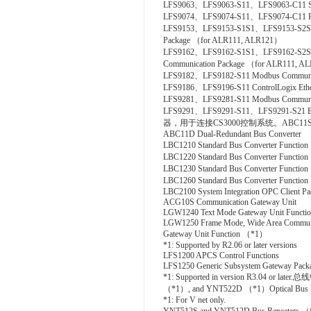
LFS9063、LFS9063-S11、LFS9063-C11 S
LFS9074、LFS9074-S11、LFS9074-C11 PL
LFS9153、LFS9153-S1S1、LFS9153-S2S
Package （for ALR111, ALR121）
LFS9162、LFS9162-S1S1、LFS9162-S2
Communication Package （for ALR111, A
LFS9182、LFS9182-S11 Modbus Communic
LFS9186、LFS9196-S11 ControlLogix Ethe
LFS9281、LFS9281-S11 Modbus Communica
LFS9291、LFS9291-S11、LFS9291-S21 E
器，用于连接CS3000控制系统。ABC11S Bus
ABC11D Dual-Redundant Bus Converter
LBC1210 Standard Bus Converter Functio
LBC1220 Standard Bus Converter Functio
LBC1230 Standard Bus Converter Function
LBC1260 Standard Bus Converter Functio
LBC2100 System Integration OPC Client Pack
ACG10S Communication Gateway Unit
LGW1240 Text Mode Gateway Unit Functio
LGW1250 Frame Mode, Wide Area Commun
Gateway Unit Function （*1）
*1: Supported by R2.06 or later versions
LFS1200 APCS Control Functions
LFS1250 Generic Subsystem Gateway Pack
*1: Supported in version R3.04 o
（*1）, and YNT522D （*1）Optical Bus Re
*1: For V net only.