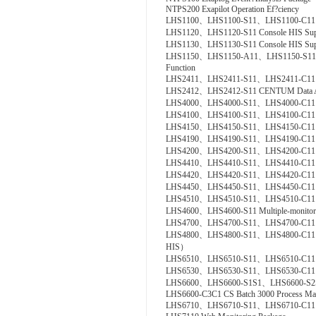
NTPS200 Exapilot Operation Ef?ciency
LHS1100、LHS1100-S11、LHS1100-C11、LHS
LHS1120、LHS1120-S11 Console HIS Suppor
LHS1130、LHS1130-S11 Console HIS Suppo
LHS1150、LHS1150-A11、LHS1150-S11、LHS
Function
LHS2411、LHS2411-S11、LHS2411-C11 Exa
LHS2412、LHS2412-S11 CENTUM Data Ac
LHS4000、LHS4000-S11、LHS4000-C11 Mil
LHS4100、LHS4100-S11、LHS4100-C11 Con?
LHS4150、LHS4150-S11、LHS4150-C11 Re
LHS4190、LHS4190-S11、LHS4190-C11 Line
LHS4200、LHS4200-S11、LHS4200-C11 Con
LHS4410、LHS4410-S11、LHS4410-C11 Cont
LHS4420、LHS4420-S11、LHS4420-C11 Logi
LHS4450、LHS4450-S11、LHS4450-C11 Mult
LHS4510、LHS4510-S11、LHS4510-C11 Exp
LHS4600、LHS4600-S11 Multiple-monitor
LHS4700、LHS4700-S11、LHS4700-C11 Adv
LHS4800、LHS4800-S11、LHS4800-C11 Con
HIS）
LHS6510、LHS6510-S11、LHS6510-C11 Lon
LHS6530、LHS6530-S11、LHS6530-C11 R
LHS6600、LHS6600-S1S1、LHS6600-S
LHS6600-C3C1 CS Batch 3000 Process Ma
LHS6710、LHS6710-S11、LHS6710-C11 FCS