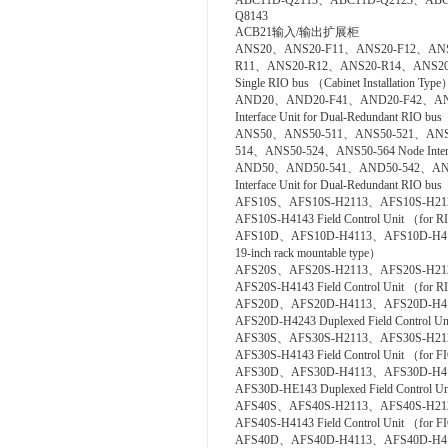
ABC11D-Q2113、ABC11D-Q2123、ABC
Q8143
ACB21输入/输出扩展柜
ANS20、ANS20-F11、ANS20-F12、ANS
R11、ANS20-R12、ANS20-R14、ANS20-R2
Single RIO bus （Cabinet Installation Type
AND20、AND20-F41、AND20-F42、AND
Interface Unit for Dual-Redundant RIO bus
ANS50、ANS50-511、ANS50-521、ANS
514、ANS50-524、ANS50-564 Node Interfac
AND50、AND50-541、AND50-542、AND
Interface Unit for Dual-Redundant RIO b
AFS10S、AFS10S-H2113、AFS10S-H21
AFS10S-H4143 Field Control Unit （for RI
AFS10D、AFS10D-H4113、AFS10D-H4123、A
19-inch rack mountable type）
AFS20S、AFS20S-H2113、AFS20S-H21
AFS20S-H4143 Field Control Unit （for RI
AFS20D、AFS20D-H4113、AFS20D-H4
AFS20D-H4243 Duplexed Field Control Uni
AFS30S、AFS30S-H2113、AFS30S-H21
AFS30S-H4143 Field Control Unit （for FIO
AFS30D、AFS30D-H4113、AFS30D-H4
AFS30D-HE143 Duplexed Field Control Uni
AFS40S、AFS40S-H2113、AFS40S-H21
AFS40S-H4143 Field Control Unit （for FI
AFS40D、AFS40D-H4113、AFS40D-H4