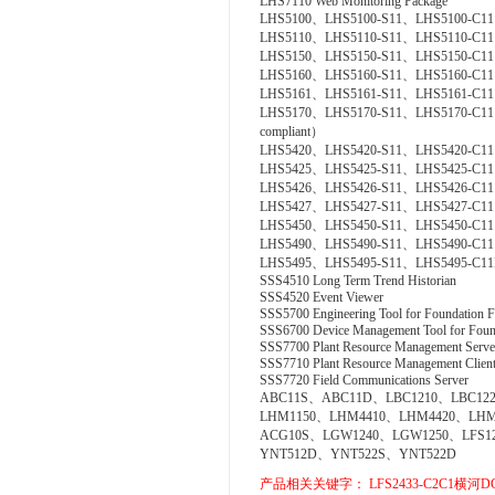
LHS7110 Web Monitoring Package
LHS5100、LHS5100-S11、LHS5100-C11 Sta
LHS5110、LHS5110-S11、LHS5110-C11 Acc
LHS5150、LHS5150-S11、LHS5150-C11 Gr
LHS5160、LHS5160-S11、LHS5160-C11 CS
LHS5161、LHS5161-S11、LHS5161-C11 CS 
LHS5170、LHS5170-S11、LHS5170-C11 Acc
compliant）
LHS5420、LHS5420-S11、LHS5420-C11 Te
LHS5425、LHS5425-S11、LHS5425-C11 Exp
LHS5426、LHS5426-S11、LHS5426-C11 FC
LHS5427、LHS5427-S11、LHS5427-C11 HI
LHS5450、LHS5450-S11、LHS5450-C11 Multi
LHS5490、LHS5490-S11、LHS5490-C11 Sel
LHS5495、LHS5495-S11、LHS5495-C11Elect
SSS4510 Long Term Trend Historian
SSS4520 Event Viewer
SSS5700 Engineering Tool for Foundation F
SSS6700 Device Management Tool for Found
SSS7700 Plant Resource Management Serve
SSS7710 Plant Resource Management Clien
SSS7720 Field Communications Server
ABC11S、ABC11D、LBC1210、LBC122
LHM1150、LHM4410、LHM4420、LHM
ACG10S、LGW1240、LGW1250、LFS1
YNT512D、YNT522S、YNT522D
产品相关关键字：
LFS2433-C2C1横河