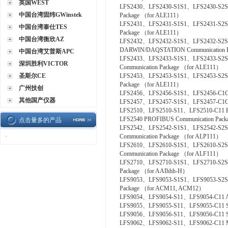
英国WEST
LFS2430、LFS2430-S1S1、LFS2430-S2S
中国台湾固纬GWinstek
Package （for ALE111）
LFS2431、LFS2431-S1S1、LFS2431-S2S
中国台湾泰仕TES
Package （for ALE111）
中国台湾衡欣AZ
LFS2432、LFS2432-S1S1、LFS2432-S2
DARWIN/DAQSTATION Communication P
中国台湾艾普斯APC
LFS2433、LFS2433-S1S1、LFS2433-S2S
深圳胜利VICTOR
Communication Package （for ALE111）
圣斯尔CE
LFS2453、LFS2453-S1S1、LFS2453-S2S
Package （for ALE111）
广州技创
LFS2456、LFS2456-S1S1、LFS2456-C1C1 
其他国产仪器
LFS2457、LFS2457-S1S1、LFS2457-C1C1 
LFS2510、LFS2510-S11、LFS2510-C11 Fou
LFS2540 PROFIBUS Communication Pac
点击量多的产品
LFS2542、LFS2542-S1S1、LFS2542-S2
·
Communication Package （for ALP111）
LFS2610、LFS2610-S1S1、LFS2610-S2S1
Communication Package （for ALF111）
LFS2710、LFS2710-S1S1、LFS2710-S2S
Package （for AAIhhh-H）
LFS9053、LFS9053-S1S1、LFS9053-S2S
Package （for ACM11, ACM12）
LFS9054、LFS9054-S11、LFS9054-C11 A
LFS9055、LFS9055-S11、LFS9055-C11 Si
LFS9056、LFS9056-S11、LFS9056-C11 SL
LFS9062、LFS9062-S11、LFS9062-C11 M