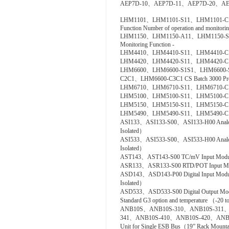
AEP7D-10、AEP7D-11、AEP7D-20、AE
LHM1101、LHM1101-S11、LHM1101-C11、L
Function Number of operation and monitoring
LHM1150、LHM1150-A11、LHM1150-S11、L
Monitoring Function -
LHM4410、LHM4410-S11、LHM4410-C11 Con
LHM4420、LHM4420-S11、LHM4420-C11 Log
LHM6600、LHM6600-S1S1、LHM6600-
C2C1、LHM6600-C3C1 CS Batch 3000 Pro
LHM6710、LHM6710-S11、LHM6710-C11 FC
LHM5100、LHM5100-S11、LHM5100-C11 St
LHM5150、LHM5150-S11、LHM5150-C11 T
LHM5490、LHM5490-S11、LHM5490-C11 Se
ASI133、ASI133-S00、ASI133-H00 Analog In
Isolated）
ASI533、ASI533-S00、ASI533-H00 Analog Ou
Isolated）
AST143、AST143-S00 TC/mV Input Module w
ASR133、ASR133-S00 RTD/POT Input Module
ASD143、ASD143-P00 Digital Input Module
Isolated）
ASD533、ASD533-S00 Digital Output Module
Standard G3 option and temperature （-20 
ANB10S、ANB10S-310、ANB10S-311、
341、ANB10S-410、ANB10S-420、ANB1
Unit for Single ESB Bus（19” Rack Mount