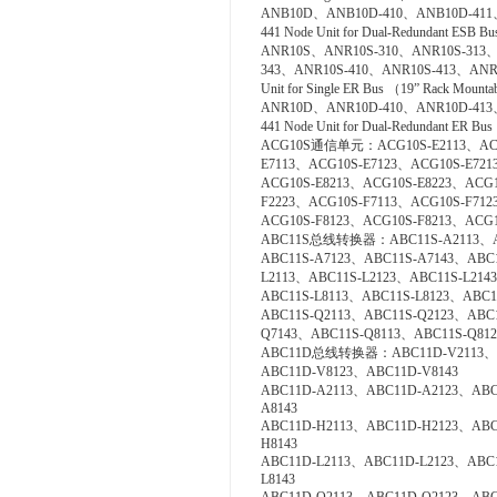
ANB10D、ANB10D-410、ANB10D-411
441 Node Unit for Dual-Redundant ESB B
ANR10S、ANR10S-310、ANR10S-313、
343、ANR10S-410、ANR10S-413、ANR1
Unit for Single ER Bus （19” Rack Mount
ANR10D、ANR10D-410、ANR10D-413
441 Node Unit for Dual-Redundant ER Bu
ACG10S通信单元：ACG10S-E2113、ACG1
E7113、ACG10S-E7123、ACG10S-E721
ACG10S-E8213、ACG10S-E8223、ACG1
F2223、ACG10S-F7113、ACG10S-F712
ACG10S-F8123、ACG10S-F8213、ACG1
ABC11S总线转换器：ABC11S-A2113、ABC
ABC11S-A7123、ABC11S-A7143、ABC
L2113、ABC11S-L2123、ABC11S-L214
ABC11S-L8113、ABC11S-L8123、ABC11
ABC11S-Q2113、ABC11S-Q2123、ABC
Q7143、ABC11S-Q8113、ABC11S-Q812
ABC11D总线转换器：ABC11D-V2113、AB
ABC11D-V8123、ABC11D-V8143
ABC11D-A2113、ABC11D-A2123、ABC
A8143
ABC11D-H2113、ABC11D-H2123、ABC
H8143
ABC11D-L2113、ABC11D-L2123、ABC
L8143