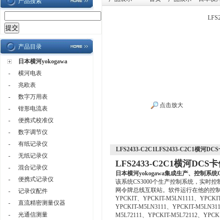
产品搜索
LFS
产品目录
日本横河yokogawa
-
横河电表
-
兆欧表
-
数字万用表
点击放大
-
钳形电流表
-
便携式校准仪
-
数字调节仪
-
有纸记录仪
LFS2433-C2C1LFS2433-C2C1横河DC
-
无纸记录仪
LFS2433-C2C1横河DCS
-
混合记录仪
日本横河yokogawa
集成生产、控制系统CS
-
便携式记录仪
该系统CS3000个生产控制系统，实
网令牌总线互联站。软件运行在他的控制
-
记录仪配件
YPCKIT、YPCKIT-M5LN1111、YPCKIT
-
直流精密测量仪器
YPCKIT-M5LN3111、YPCKIT-M5LN311
-
光通信测量
M5L72111、YPCKIT-M5L72112、YPCKI