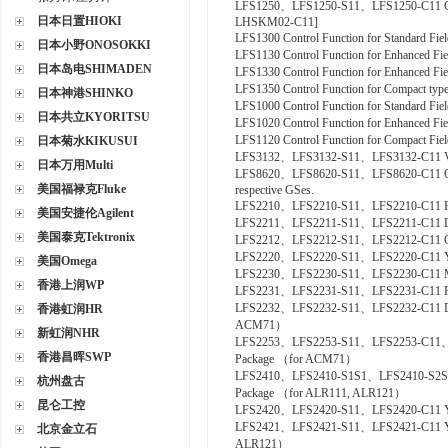
LFS1250、LFS1250-S11、LFS1250-C11 GSG
日本日置HIOKI
LHSKM02-C11]
LFS1300 Control Function for Standard Fie
日本小野ONOSOKKI
LFS1130 Control Function for Enhanced Fi
日本岛电SHIMADEN
LFS1330 Control Function for Enhanced Fi
LFS1350 Control Function for Compact typ
日本神港SHINKO
LFS1000 Control Function for Standard Fi
日本共立KYORITSU
LFS1020 Control Function for Enhanced Fi
LFS1120 Control Function for Compact Fie
日本菊水KIKUSUI
LFS3132、LFS3132-S11、LFS3132-C11 Valv
日本万用Multi
LFS8620、LFS8620-S11、LFS8620-C11 Off-site
美国福禄克Fluke
respective GSes.
LFS2210、LFS2210-S11、LFS2210-C11 F
美国安捷伦Agilent
LFS2211、LFS2211-S11、LFS2211-C11 D
美国泰克Tektronix
LFS2212、LFS2212-S11、LFS2212-C11 Ga
LFS2220、LFS2220-S11、LFS2220-C11 Y
美国Omega
LFS2230、LFS2230-S11、LFS2230-C11 M
香港上润WP
LFS2231、LFS2231-S11、LFS2231-C11 F
LFS2232、LFS2232-S11、LFS2232-C11 D
香港虹润HR
ACM71）
新虹润NHR
LFS2253、LFS2253-S11、LFS2253-C11、L
香港昌晖SWP
Package （for ACM71）
LFS2410、LFS2410-S1S1、LFS2410-S2S
杭州盘古
Package （for ALR111, ALR121）
昆仑工控
LFS2420、LFS2420-S11、LFS2420-C11 YS
LFS2421、LFS2421-S11、LFS2421-C11 YS Co
北京金立石
ALR121）