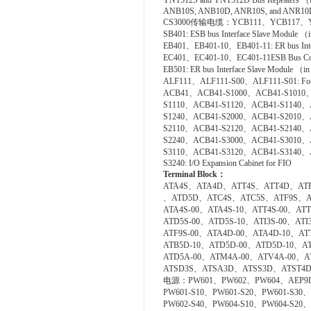
YNT512S and YNT512D Bus Repeaters （fo
ANB10S, ANB10D, ANR10S, and ANR10D N
CS3000传输电缆：YCB111、YCB117、Y
SB401: ESB bus Interface Slave Module （
EB401、EB401-10、EB401-11: ER bus Inte
EC401、EC401-10、EC401-11ESB Bus Cou
EB501: ER bus Interface Slave Module （
ALF111、ALF111-S00、ALF111-S01: Founda
ACB41、ACB41-S1000、ACB41-S1010、
S1110、ACB41-S1120、ACB41-S1140、
S1240、ACB41-S2000、ACB41-S2010、
S2110、ACB41-S2120、ACB41-S2140、
S2240、ACB41-S3000、ACB41-S3010、
S3110、ACB41-S3120、ACB41-S3140、
S3240: I/O Expansion Cabinet for FIO
Terminal Block
：
ATA4S、ATA4D、ATT4S、ATT4D、AT
、ATD5D、ATC4S、ATC5S、ATF9S、
ATA4S-00、ATA4S-10、ATT4S-00、ATT
ATD5S-00、ATD5S-10、ATI3S-00、ATI
ATF9S-00、ATA4D-00、ATA4D-10、AT
ATB5D-10、ATD5D-00、ATD5D-10、AT
ATD5A-00、ATM4A-00、ATV4A-00、
ATSD3S、ATSA3D、ATSS3D、ATST4
电源：PW601、PW602、PW604、AEP9
PW601-S10、PW601-S20、PW601-S30、
PW602-S40、PW604-S10、PW604-S20