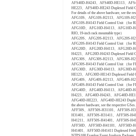
AFS40D-H4243、AFS40D-HE113、AFS
HE223、AFS40D-HE243 Duplexed Field Con
For details of the above hardware, see the re
AFG10S、AFG10S-H2113、AFG10S-H2
AFG10S-H4143 Field Control Unit （for RI
AFG10D、AFG10D-H4113、AFG10D-H4123、
RIO, 19-inch rack mountable type）
AFG20S、AFG20S-H2113、AFG20S-H2
AFG20S-H4143 Field Control Unit （for R
AFG20D、AFG20D-H4113、AFG20D-H
H4223、AFG20D-H4243 Duplexed Field Con
AFG30S、AFG30S-H2113、AFG30S-H2
AFG30S-H4143 Field Control Unit （for FI
AFG30D、AFG30D-H4113、AFG30D-H
HE123、AFG30D-HE143 Duplexed Field Cont
AFG40S、AFG40S-H2113、AFG40S-H2
AFG40S-H4143 Field Control Unit （for FI
AFG40D、AFG40D-H4113、AFG40D-H
H4223、AFG40D-H4243、AFG40D-HE
AFG40D-HE223、AFG40D-HE243 Duplexed Fi
the above hardware, see the respective GSes.
AFF50S、AFF50S-H31101、AFF50S-H3
H31401、AFF50S-H31411、AFF50S-H4
H41211、AFF50S-H41401、AFF50S-H41411 C
AFF50D、AFF50D-H41101、AFF50D-H
H41401、AFF50D-H41411 Duplexed Field Co
NTPS100 Exaplog Event Analysis Package