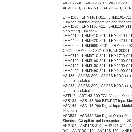
PW602-S40、PW604-S10、PW604-S20、
AEP7D-10、AEP7D-11、AEP7D-20、AEP
LHM1101、LHM1101-S11、LHM1101-C11、LH
Function Number of operation and monitorin
LHM1150、LHM1150-A11、LHM1150-S11、LH
Monitoring Function -
LHM4410、LHM4410-S11、LHM4410-C11 Con
LHM4420、LHM4420-S11、LHM4420-C11 Log
LHM6600、LHM6600-S1S1、LHM6600-S
C2C1、LHM6600-C3C1 CS Batch 3000 Pr
LHM6710、LHM6710-S11、LHM6710-C11 FC
LHM5100、LHM5100-S11、LHM5100-C11 Sta
LHM5150、LHM5150-S11、LHM5150-C11 T
LHM5490、LHM5490-S11、LHM5490-C11 Se
ASI133、ASI133-S00、ASI133-H00 Analog Inp
channel, Isolated）
ASI533、ASI533-S00、ASI533-H00 Analog Out
channel, Isolated）
AST143、AST143-S00 TC/mV Input Module wi
ASR133、ASR133-S00 RTD/POT Input Module
ASD143、ASD143-P00 Digital Input Module 
Isolated）
ASD533、ASD533-S00 Digital Output Module 
Standard G3 option and temperature （-20
ANB10S、ANB10S-310、ANB10S-311、A
341、ANB10S-410、ANB10S-420、ANB1