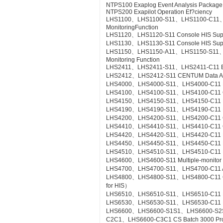
NTPS100 Exaplog Event Analysis Package
NTPS200 Exapilot Operation Ef?ciency
LHS1100、LHS1100-S11、LHS1100-C11、LH
MonitoringFunction
LHS1120、LHS1120-S11 Console HIS Suppor
LHS1130、LHS1130-S11 Console HIS Suppo
LHS1150、LHS1150-A11、LHS1150-S11、LHS
Monitoring Function
LHS2411、LHS2411-S11、LHS2411-C11 Exa
LHS2412、LHS2412-S11 CENTUM Data Acc
LHS4000、LHS4000-S11、LHS4000-C11 Mil
LHS4100、LHS4100-S11、LHS4100-C11 Con
LHS4150、LHS4150-S11、LHS4150-C11 Re
LHS4190、LHS4190-S11、LHS4190-C11 Lin
LHS4200、LHS4200-S11、LHS4200-C11 Con
LHS4410、LHS4410-S11、LHS4410-C11 Cont
LHS4420、LHS4420-S11、LHS4420-C11 Logi
LHS4450、LHS4450-S11、LHS4450-C11 Mult
LHS4510、LHS4510-S11、LHS4510-C11 Exp
LHS4600、LHS4600-S11 Multiple-monitor
LHS4700、LHS4700-S11、LHS4700-C11 Adv
LHS4800、LHS4800-S11、LHS4800-C11 Con
for HIS）
LHS6510、LHS6510-S11、LHS6510-C11 Lon
LHS6530、LHS6530-S11、LHS6530-C11 R
LHS6600、LHS6600-S1S1、LHS6600-S2
C2C1、LHS6600-C3C1 CS Batch 3000 Pr