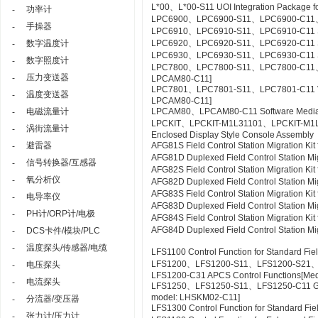
L*00、L*00-S11 UOI Integration Package fo
功率计
-
LPC6900、LPC6900-S11、LPC6900-C11、L
手操器
-
LPC6910、LPC6910-S11、LPC6910-C11 SO
数字温度计
LPC6920、LPC6920-S11、LPC6920-C11 S
-
LPC6930、LPC6930-S11、LPC6930-C11 SE
数字照度计
-
LPC7800、LPC7800-S11、LPC7800-C11、LP
压力变送器
-
LPCAM80-C11]
LPC7801、LPC7801-S11、LPC7801-C11 VTSPo
温度变送器
-
LPCAM80-C11]
电磁流量计
LPCAM80、LPCAM80-C11 Software Media f
-
LPCKIT、LPCKIT-M1L31101、LPCKIT-M1
涡街流量计
-
Enclosed Display Style Console Assembly
避雷器
AFG81S Field Control Station Migration K
-
AFG81D Duplexed Field Control Station Mi
信号转换器/互感器
-
AFG82S Field Control Station Migration K
氧分析仪
-
AFG82D Duplexed Field Control Station M
AFG83S Field Control Station Migration K
电导率仪
-
AFG83D Duplexed Field Control Station Mi
PH计/ORP计/电极
-
AFG84S Field Control Station Migration K
AFG84D Duplexed Field Control Station M
DCS卡件/模块/PLC
-
温度探头/传感器/电缆
-
LFS1100 Control Function for Standard Fie
LFS1200、LFS1200-S11、LFS1200-S21
电压探头
-
LFS1200-C31 APCS Control Functions[Me
电流探头
-
LFS1250、LFS1250-S11、LFS1250-C11 GSG
model: LHSKM02-C11]
分流器/变压器
-
LFS1300 Control Function for Standard Fie
张力计/压力计
-