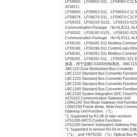
LFS9062、LFS9062-S11、LFS9062-C11 ME
ACM12）
LFS9063、LFS9063-S11、LFS9063-C11 S
LFS9074、LFS9074-S11、LFS9074-C11 PL
LFS9153、LFS9153-S1S1、LFS9153-S2
Communication Package （for ALR111, A
LFS9162、LFS9162-S1S1、LFS9162-S2
Communication Package （for ALR111, A
LFS9182、LFS9182-S11 Modbus Communic
LFS9186、LFS9196-S11 ControlLogix Eth
LFS9281、LFS9281-S11 Modbus Communica
LFS9291、LFS9291-S11、LFS9291-S21 Et
换器，用于连接CS3000控制系统。ABC11S Bus
ABC11D Dual-Redundant Bus Converter
LBC1210 Standard Bus Converter Functio
LBC1220 Standard Bus Converter Functio
LBC1230 Standard Bus Converter Function
LBC1260 Standard Bus Converter Functio
LBC2100 System Integration OPC Client Pac
ACG10S Communication Gateway Unit
LGW1240 Text Mode Gateway Unit Functio
LGW1250 Frame Mode, Wide Area Commun
Gateway Unit Function （*1）
*1: Supported by R2.06 or later versions
LFS1200 APCS Control Functions
LFS1250 Generic Subsystem Gateway Pa
*1: Supported in version R3.04 or
（*1）, and YNT522D （*1）Optical Bus Rep