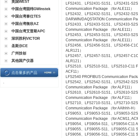
英国WEST
LFS2431、LFS2431-S1S1、LFS2431-S2S
Communication Package （for ALE111）
中国台湾固纬GWinstek
LFS2432、LFS2432-S1S1、LFS2432-S2
中国台湾泰仕TES
DARWIN/DAQSTATION Communication Pa
中国台湾衡欣AZ
LFS2433、LFS2433-S1S1、LFS2433-S2S
Communication Package （for ALE111）
中国台湾艾普斯APC
LFS2453、LFS2453-S1S1、LFS2453-S2
深圳胜利VICTOR
Communication Package （for ALE111）
LFS2456、LFS2456-S1S1、LFS2456-C1C1 
圣斯尔CE
ALR121）
广州技创
LFS2457、LFS2457-S1S1、LFS2457-C1C1 
其他国产仪器
ALR121）
LFS2510、LFS2510-S11、LFS2510-C11 Foun
ACF11）
点击量多的产品
LFS2540 PROFIBUS Communication Pac
LFS2542、LFS2542-S1S1、LFS2542-S2
·
Communication Package （for ALP111）
LFS2610、LFS2610-S1S1、LFS2610-S2S1
Communication Package （for ALF111）
LFS2710、LFS2710-S1S1、LFS2710-S2
Communication Package （for AAIhhh-H）
LFS9053、LFS9053-S1S1、LFS9053-S2
Communication Package （for ACM11, A
LFS9054、LFS9054-S11、LFS9054-C11 A-
LFS9055、LFS9055-S11、LFS9055-C11 Si
LFS9056、LFS9056-S11、LFS9056-C11 SL