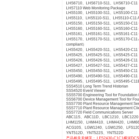
LHS6710、LHS6710-S11、LHS6710-C11 FCS
LHS7110 Web Monitoring Package
LHS5100、LHS5100-S11、LHS5100-C11 Sta
LHS5110、LHS5110-S11、LHS5110-C11 Ac
LHS5150、LHS5150-S11、LHS5150-C11 Gr
LHS5160、LHS5160-S11、LHS5160-C11 CS
LHS5161、LHS5161-S11、LHS5161-C11 CS
LHS5170、LHS5170-S11、LHS5170-C11 Acce
compliant）
LHS5420、LHS5420-S11、LHS5420-C11 Te
LHS5425、LHS5425-S11、LHS5425-C11 Ex
LHS5426、LHS5426-S11、LHS5426-C11 FC
LHS5427、LHS5427-S11、LHS5427-C11 HI
LHS5450、LHS5450-S11、LHS5450-C11 Mult
LHS5490、LHS5490-S11、LHS5490-C11 Se
LHS5495、LHS5495-S11、LHS5495-C11Elect
SSS4510 Long Term Trend Historian
SSS4520 Event Viewer
SSS5700 Engineering Tool for Foundation 
SSS6700 Device Management Tool for Fou
SSS7700 Plant Resource Management Ser
SSS7710 Plant Resource Management Cli
SSS7720 Field Communications Server
ABC11S、ABC11D、LBC1210、LBC1220
LHM1150、LHM4410、LHM4420、LHM6
ACG10S、LGW1240、LGW1250、LFS12
YNT512D、YNT522S、YNT522D
产品相关关键字：
LFS2430-C1C1横河DC