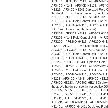
AFS40D、AFS40D-H4113、AFS40D-H41
AFS40D-H4243、AFS40D-HE113、AFS4
HE223、AFS40D-HE243 Duplexed Field Cont
For details of the above hardware, see the
AFG10S、AFG10S-H2113、AFG10S-H21
AFG10S-H4143 Field Control Unit （for RIO
AFG10D、AFG10D-H4113、AFG10D-H4123、A
RIO, 19-inch rack mountable type）
AFG20S、AFG20S-H2113、AFG20S-H21
AFG20S-H4143 Field Control Unit （for RI
AFG20D、AFG20D-H4113、AFG20D-H41
H4223、AFG20D-H4243 Duplexed Field Cont
AFG30S、AFG30S-H2113、AFG30S-H21
AFG30S-H4143 Field Control Unit （for FIO
AFG30D、AFG30D-H4113、AFG30D-H41
HE123、AFG30D-HE143 Duplexed Field Cont
AFG40S、AFG40S-H2113、AFG40S-H21
AFG40S-H4143 Field Control Unit （for FIO
AFG40D、AFG40D-H4113、AFG40D-H41
H4223、AFG40D-H4243、AFG40D-HE11
AFG40D-HE223、AFG40D-HE243 Duplexed Fie
the above hardware, see the respective GS
AFF50S、AFF50S-H31101、AFF50S-H31
H31401、AFF50S-H31411、AFF50S-H41
H41211、AFF50S-H41401、AFF50S-H41411 Co
AFF50D、AFF50D-H41101、AFF50D-H41
H41401、AFF50D-H41411 Duplexed Field Co