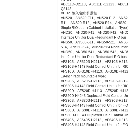
L8143
ABC11D-Q2113、ABC11D-Q2123、ABC1
Q8143
ACB21输入/输出扩展柜
ANS20、ANS20-F11、ANS20-F12、ANS2
R11、ANS20-R12、ANS20-R14、ANS20-R21
Single RIO bus （Cabinet Installation Typ
AND20、AND20-F41、AND20-F42、AND2
Interface Unit for Dual-Redundant RIO bus
ANS50、ANS50-511、ANS50-521、ANS5
514、ANS50-524、ANS50-564 Node Interfac
AND50、AND50-541、AND50-542、AND5
Interface Unit for Dual-Redundant RIO b
AFS10S、AFS10S-H2113、AFS10S-H212
AFS10S-H4143 Field Control Unit （for RI
AFS10D、AFS10D-H4113、AFS10D-H4123、AF
19-inch rack mountable type）
AFS20S、AFS20S-H2113、AFS20S-H212
AFS20S-H4143 Field Control Unit （for RIO
AFS20D、AFS20D-H4113、AFS20D-H41
AFS20D-H4243 Duplexed Field Control Uni
AFS30S、AFS30S-H2113、AFS30S-H212
AFS30S-H4143 Field Control Unit （for FIO
AFS30D、AFS30D-H4113、AFS30D-H41
AFS30D-HE143 Duplexed Field Control Uni
AFS40S、AFS40S-H2113、AFS40S-H212
AFS40S-H4143 Field Control Unit （for FIO