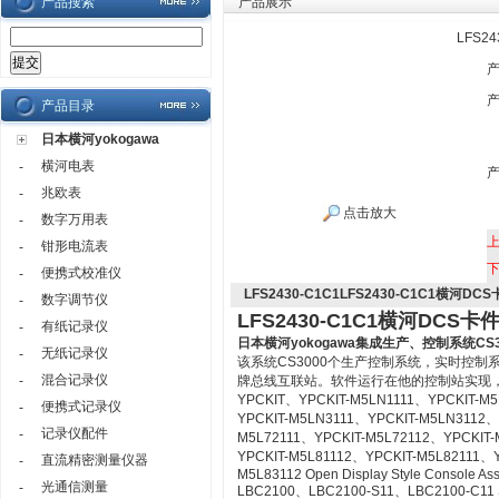
产品搜索
产品展示
LFS2
产品目录
日本横河yokogawa
横河电表
-
兆欧表
-
点击放大
数字万用表
-
钳形电流表
-
便携式校准仪
-
LFS2430-C1C1LFS2430-C1C1横河DC
数字调节仪
-
LFS2430-C1C1横河DCS卡
有纸记录仪
-
日本横河yokogawa
集成生产、控制系统CS3
无纸记录仪
-
该系统CS3000个生产控制系统，实时控
混合记录仪
-
牌总线互联站。软件运行在他的控制站实现
YPCKIT、YPCKIT-M5LN1111、YPCKIT-M
便携式记录仪
-
YPCKIT-M5LN3111、YPCKIT-M5LN3112、
记录仪配件
-
M5L72111、YPCKIT-M5L72112、YPCKIT-
YPCKIT-M5L81112、YPCKIT-M5L82111、
直流精密测量仪器
-
M5L83112 Open Display Style Console As
光通信测量
-
LBC2100、LBC2100-S11、LBC2100-C11 Syst