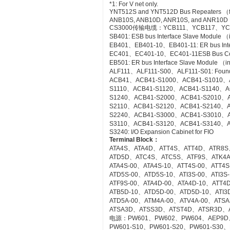
*1: For V net only.
YNT512S and YNT512D Bus Repeaters （fo
ANB10S, ANB10D, ANR10S, and ANR10D No
CS3000传输电缆：YCB111、YCB117、YC
SB401: ESB bus Interface Slave Module 
EB401、EB401-10、EB401-11: ER bus Inte
EC401、EC401-10、EC401-11ESB Bus Co
EB501: ER bus Interface Slave Module （
ALF111、ALF111-S00、ALF111-S01: Founda
ACB41、ACB41-S1000、ACB41-S1010、
S1110、ACB41-S1120、ACB41-S1140、A
S1240、ACB41-S2000、ACB41-S2010、
S2110、ACB41-S2120、ACB41-S2140、A
S2240、ACB41-S3000、ACB41-S3010、
S3110、ACB41-S3120、ACB41-S3140、A
S3240: I/O Expansion Cabinet for FIO
Terminal Block
：
ATA4S、ATA4D、ATT4S、ATT4D、ATR8S
ATD5D、ATC4S、ATC5S、ATF9S、ATK4
ATA4S-00、ATA4S-10、ATT4S-00、ATT4
ATD5S-00、ATD5S-10、ATI3S-00、ATI3
ATF9S-00、ATA4D-00、ATA4D-10、ATT4
ATB5D-10、ATD5D-00、ATD5D-10、ATI3D
ATD5A-00、ATM4A-00、ATV4A-00、AT
ATSA3D、ATSS3D、ATST4D、ATSR3D、
电源：PW601、PW602、PW604、AEP9D
PW601-S10、PW601-S20、PW601-S30、