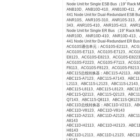
Node Unit for Single ESB Bus（19” Rack 
ANB10D、ANB10D-410、ANB10D-411、A
441 Node Unit for Dual-Redundant ESB 
ANR10S、ANR10S-310、ANR10S-313、A
343、ANR10S-410、ANR10S-413、ANR1
Node Unit for Single ER Bus （19” Rack 
ANR10D、ANR10D-410、ANR10D-413、
441 Node Unit for Dual-Redundant ER Bu
ACG10S通信单元：ACG10S-E2113、ACG10
ACG10S-E7113、ACG10S-E7123、ACG1
E8123、ACG10S-E8213、ACG10S-E822
ACG10S-F2223、ACG10S-F7113、ACG1
F8113、ACG10S-F8123、ACG10S-F8213
ABC11S总线转换器：ABC11S-A2113、ABC1
ABC11S-A7123、ABC11S-A7143、ABC11
L2113、ABC11S-L2123、ABC11S-L2143
ABC11S-L8113、ABC11S-L8123、ABC11S
ABC11S-Q2113、ABC11S-Q2123、ABC11
Q7143、ABC11S-Q8113、ABC11S-Q8123
ABC11D总线转换器：ABC11D-V2113、ABC1
ABC11D-V8123、ABC11D-V8143
ABC11D-A2113、ABC11D-A2123、ABC11
A8143
ABC11D-H2113、ABC11D-H2123、ABC1
H8143
ABC11D-L2113、ABC11D-L2123、ABC11