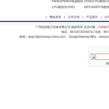
PW402PW402电源模块
CP461CPU模块CP
CPU模块SCP451
AIP578AIP578模
|
网站首页
|
公司介绍
|
产品展示
|
公
广州技创电子设备有限公司 版权所有 总访问量：
122647
电话：86-020-82348721 传真：86
邮箱：
daqi.li@jichuang-china.com
GoogleSitemap
网址：www.jic
推