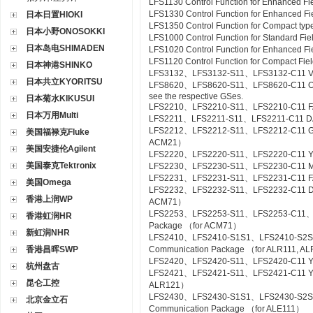
LFS1130 Control Function for Enhanced Fi
LFS1330 Control Function for Enhanced Fi
日本日置HIOKI
LFS1350 Control Function for Compact type
日本小野ONOSOKKI
LFS1000 Control Function for Standard Fi
日本岛电SHIMADEN
LFS1020 Control Function for Enhanced Fi
LFS1120 Control Function for Compact Fiel
日本神港SHINKO
LFS3132、LFS3132-S11、LFS3132-C11 Valv
日本共立KYORITSU
LFS8620、LFS8620-S11、LFS8620-C11 Off-sit
see the respective GSes.
日本菊水KIKUSUI
LFS2210、LFS2210-S11、LFS2210-C11 FA
日本万用Multi
LFS2211、LFS2211-S11、LFS2211-C11 DA
LFS2212、LFS2212-S11、LFS2212-C11 Gas
美国福禄克Fluke
ACM21）
美国安捷伦Agilent
LFS2220、LFS2220-S11、LFS2220-C11 YS
美国泰克Tektronix
LFS2230、LFS2230-S11、LFS2230-C11 M
LFS2231、LFS2231-S11、LFS2231-C11 FA
美国Omega
LFS2232、LFS2232-S11、LFS2232-C11 DA
香港上润WP
ACM71）
LFS2253、LFS2253-S11、LFS2253-C11、L
香港虹润HR
Package （for ACM71）
新虹润NHR
LFS2410、LFS2410-S1S1、LFS2410-S2S
香港昌晖SWP
Communication Package （for ALR111, A
LFS2420、LFS2420-S11、LFS2420-C11 YS
杭州盘古
LFS2421、LFS2421-S11、LFS2421-C11 YS C
昆仑工控
ALR121）
LFS2430、LFS2430-S1S1、LFS2430-S2
北京金立石
Communication Package （for ALE111）