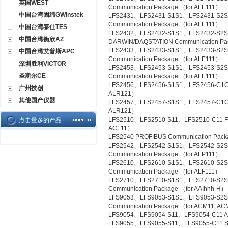
英国WEST
Communication Package （for ALE111）
中国台湾固纬GWinstek
LFS2431、LFS2431-S1S1、LFS2431-S2S
Communication Package （for ALE111）
中国台湾泰仕TES
LFS2432、LFS2432-S1S1、LFS2432-S2
中国台湾衡欣AZ
DARWIN/DAQSTATION Communication Pa
LFS2433、LFS2433-S1S1、LFS2433-S2S
中国台湾艾普斯APC
Communication Package （for ALE111）
深圳胜利VICTOR
LFS2453、LFS2453-S1S1、LFS2453-S2
圣斯尔CE
Communication Package （for ALE111）
LFS2456、LFS2456-S1S1、LFS2456-C1C1 
广州技创
ALR121）
其他国产仪器
LFS2457、LFS2457-S1S1、LFS2457-C1C1 
ALR121）
LFS2510、LFS2510-S11、LFS2510-C11 Foun
点击量多的产品
ACF11）
·
LFS2540 PROFIBUS Communication Pac
LFS2542、LFS2542-S1S1、LFS2542-S2
Communication Package （for ALP111）
LFS2610、LFS2610-S1S1、LFS2610-S2S1
Communication Package （for ALF111）
LFS2710、LFS2710-S1S1、LFS2710-S2
Communication Package （for AAIhhh-H）
LFS9053、LFS9053-S1S1、LFS9053-S2
Communication Package （for ACM11, A
LFS9054、LFS9054-S11、LFS9054-C11 A-
LFS9055、LFS9055-S11、LFS9055-C11 Si