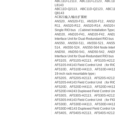
ABC11D-L2113、ABC11D-L2123、ABC11
L8143
ABC11D-Q2113、ABC11D-Q2123、ABC1
Q8143
ACB21输入/输出扩展柜
ANS20、ANS20-F11、ANS20-F12、ANS2
R11、ANS20-R12、ANS20-R14、ANS20-R21
Single RIO bus （Cabinet Installation Typ
AND20、AND20-F41、AND20-F42、AND2
Interface Unit for Dual-Redundant RIO bus
ANS50、ANS50-511、ANS50-521、ANS5
514、ANS50-524、ANS50-564 Node Interfac
AND50、AND50-541、AND50-542、AND5
Interface Unit for Dual-Redundant RIO b
AFS10S、AFS10S-H2113、AFS10S-H212
AFS10S-H4143 Field Control Unit （for RI
AFS10D、AFS10D-H4113、AFS10D-H4123、AF
19-inch rack mountable type）
AFS20S、AFS20S-H2113、AFS20S-H212
AFS20S-H4143 Field Control Unit （for RIO
AFS20D、AFS20D-H4113、AFS20D-H41
AFS20D-H4243 Duplexed Field Control Uni
AFS30S、AFS30S-H2113、AFS30S-H212
AFS30S-H4143 Field Control Unit （for FIO
AFS30D、AFS30D-H4113、AFS30D-H41
AFS30D-HE143 Duplexed Field Control Uni
AFS40S、AFS40S-H2113、AFS40S-H212