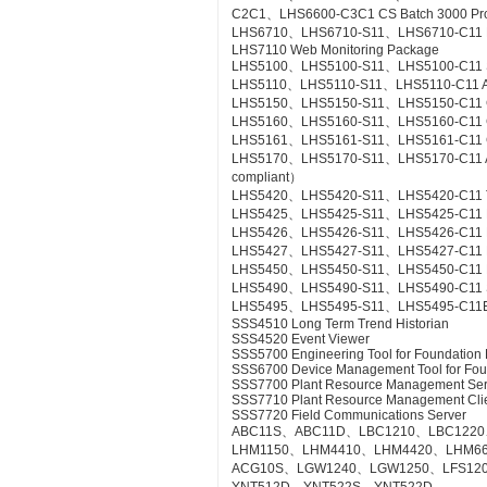
C2C1、LHS6600-C3C1 CS Batch 3000 Pr
LHS6710、LHS6710-S11、LHS6710-C11 FCS
LHS7110 Web Monitoring Package
LHS5100、LHS5100-S11、LHS5100-C11 Sta
LHS5110、LHS5110-S11、LHS5110-C11 Ac
LHS5150、LHS5150-S11、LHS5150-C11 Gr
LHS5160、LHS5160-S11、LHS5160-C11 CS
LHS5161、LHS5161-S11、LHS5161-C11 CS
LHS5170、LHS5170-S11、LHS5170-C11 Acce
compliant）
LHS5420、LHS5420-S11、LHS5420-C11 Te
LHS5425、LHS5425-S11、LHS5425-C11 Ex
LHS5426、LHS5426-S11、LHS5426-C11 FC
LHS5427、LHS5427-S11、LHS5427-C11 HI
LHS5450、LHS5450-S11、LHS5450-C11 Mult
LHS5490、LHS5490-S11、LHS5490-C11 Se
LHS5495、LHS5495-S11、LHS5495-C11Elect
SSS4510 Long Term Trend Historian
SSS4520 Event Viewer
SSS5700 Engineering Tool for Foundation 
SSS6700 Device Management Tool for Fou
SSS7700 Plant Resource Management Ser
SSS7710 Plant Resource Management Cli
SSS7720 Field Communications Server
ABC11S、ABC11D、LBC1210、LBC1220
LHM1150、LHM4410、LHM4420、LHM6
ACG10S、LGW1240、LGW1250、LFS12