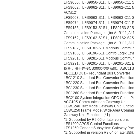
LFS9056、LFS9056-S11、LFS9056-C11 SL
LFS9062、LFS9062-S11、LFS9062-C11 ME
ACM12）
LFS9063、LFS9063-S11、LFS9063-C11 S
LFS9074、LFS9074-S11、LFS9074-C11 PL
LFS9153、LFS9153-S1S1、LFS9153-S2
Communication Package （for ALR111, A
LFS9162、LFS9162-S1S1、LFS9162-S2
Communication Package （for ALR111, A
LFS9182、LFS9182-S11 Modbus Communic
LFS9186、LFS9196-S11 ControlLogix Eth
LFS9281、LFS9281-S11 Modbus Communica
LFS9291、LFS9291-S11、LFS9291-S21 Et
换器，用于连接CS3000控制系统。ABC11S Bus
ABC11D Dual-Redundant Bus Converter
LBC1210 Standard Bus Converter Functio
LBC1220 Standard Bus Converter Functio
LBC1230 Standard Bus Converter Function
LBC1260 Standard Bus Converter Functio
LBC2100 System Integration OPC Client Pac
ACG10S Communication Gateway Unit
LGW1240 Text Mode Gateway Unit Functio
LGW1250 Frame Mode, Wide Area Commun
Gateway Unit Function （*1）
*1: Supported by R2.06 or later versions
LFS1200 APCS Control Functions
LFS1250 Generic Subsystem Gateway Pa
*1: Supported in version R3.04 or