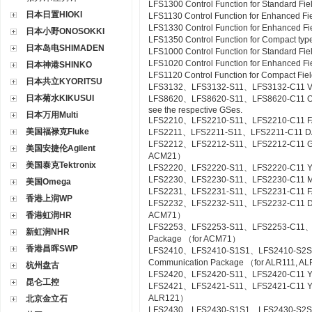
LFS1300 Control Function for Standard Fie
日本日置HIOKI
LFS1130 Control Function for Enhanced Fi
LFS1330 Control Function for Enhanced Fi
日本小野ONOSOKKI
LFS1350 Control Function for Compact type
日本岛电SHIMADEN
LFS1000 Control Function for Standard Fi
LFS1020 Control Function for Enhanced Fi
日本神港SHINKO
LFS1120 Control Function for Compact Fiel
日本共立KYORITSU
LFS3132、LFS3132-S11、LFS3132-C11 Valv
日本菊水KIKUSUI
LFS8620、LFS8620-S11、LFS8620-C11 Off-sit
see the respective GSes.
日本万用Multi
LFS2210、LFS2210-S11、LFS2210-C11 FA
美国福禄克Fluke
LFS2211、LFS2211-S11、LFS2211-C11 DA
LFS2212、LFS2212-S11、LFS2212-C11 Gas
美国安捷伦Agilent
ACM21）
美国泰克Tektronix
LFS2220、LFS2220-S11、LFS2220-C11 YS
LFS2230、LFS2230-S11、LFS2230-C11 M
美国Omega
LFS2231、LFS2231-S11、LFS2231-C11 FA
香港上润WP
LFS2232、LFS2232-S11、LFS2232-C11 DA
香港虹润HR
ACM71）
LFS2253、LFS2253-S11、LFS2253-C11、L
新虹润NHR
Package （for ACM71）
香港昌晖SWP
LFS2410、LFS2410-S1S1、LFS2410-S2S
Communication Package （for ALR111, A
杭州盘古
LFS2420、LFS2420-S11、LFS2420-C11 YS
昆仑工控
LFS2421、LFS2421-S11、LFS2421-C11 YS C
ALR121）
北京金立石
LFS2430、LFS2430-S1S1、LFS2430-S2