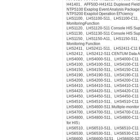
H41401、AFF50D-H41411 Duplexed Field Co
NTPS100 Exaplog Event Analysis Package
NTPS200 Exapilot Operation Ef?ciency
LHS1100、LHS1100-S11、LHS1100-C11、LH
MonitoringFunction
LHS1120、LHS1120-S11 Console HIS Suppor
LHS1130、LHS1130-S11 Console HIS Suppo
LHS1150、LHS1150-A11、LHS1150-S11、LHS
Monitoring Function
LHS2411、LHS2411-S11、LHS2411-C11 Exa
LHS2412、LHS2412-S11 CENTUM Data Acc
LHS4000、LHS4000-S11、LHS4000-C11 Mil
LHS4100、LHS4100-S11、LHS4100-C11 Con
LHS4150、LHS4150-S11、LHS4150-C11 Re
LHS4190、LHS4190-S11、LHS4190-C11 Lin
LHS4200、LHS4200-S11、LHS4200-C11 Con
LHS4410、LHS4410-S11、LHS4410-C11 Cont
LHS4420、LHS4420-S11、LHS4420-C11 Logi
LHS4450、LHS4450-S11、LHS4450-C11 Mult
LHS4510、LHS4510-S11、LHS4510-C11 Exp
LHS4600、LHS4600-S11 Multiple-monitor
LHS4700、LHS4700-S11、LHS4700-C11 Adv
LHS4800、LHS4800-S11、LHS4800-C11 Con
for HIS）
LHS6510、LHS6510-S11、LHS6510-C11 Lon
LHS6530、LHS6530-S11、LHS6530-C11 R
LHS6600、LHS6600-S1S1、LHS6600-S2