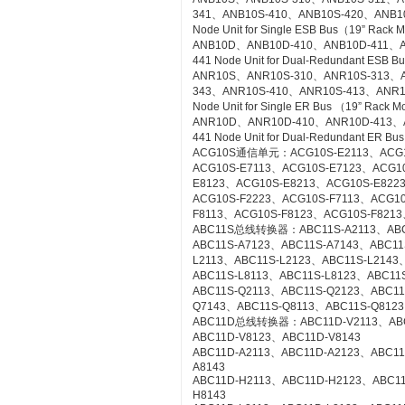
341、ANB10S-410、ANB10S-420、ANB1
Node Unit for Single ESB Bus（19” Rack 
ANB10D、ANB10D-410、ANB10D-411、A
441 Node Unit for Dual-Redundant ESB 
ANR10S、ANR10S-310、ANR10S-313、A
343、ANR10S-410、ANR10S-413、ANR1
Node Unit for Single ER Bus （19” Rack 
ANR10D、ANR10D-410、ANR10D-413、
441 Node Unit for Dual-Redundant ER Bu
ACG10S通信单元：ACG10S-E2113、ACG10
ACG10S-E7113、ACG10S-E7123、ACG1
E8123、ACG10S-E8213、ACG10S-E822
ACG10S-F2223、ACG10S-F7113、ACG1
F8113、ACG10S-F8123、ACG10S-F8213
ABC11S总线转换器：ABC11S-A2113、ABC1
ABC11S-A7123、ABC11S-A7143、ABC11
L2113、ABC11S-L2123、ABC11S-L2143
ABC11S-L8113、ABC11S-L8123、ABC11S
ABC11S-Q2113、ABC11S-Q2123、ABC11
Q7143、ABC11S-Q8113、ABC11S-Q8123
ABC11D总线转换器：ABC11D-V2113、ABC1
ABC11D-V8123、ABC11D-V8143
ABC11D-A2113、ABC11D-A2123、ABC11
A8143
ABC11D-H2113、ABC11D-H2123、ABC1
H8143