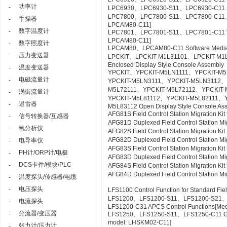
功率计
-
LPC6930、LPC6930-S11、LPC6930-C11 SE
LPC7800、LPC7800-S11、LPC7800-C11、LP
手操器
-
LPCAM80-C11]
数字温度计
-
LPC7801、LPC7801-S11、LPC7801-C11 VTSPo
LPCAM80-C11]
数字照度计
-
LPCAM80、LPCAM80-C11 Software Media f
压力变送器
-
LPCKIT、LPCKIT-M1L31101、LPCKIT-M1
Enclosed Display Style Console Assembly
温度变送器
-
YPCKIT、YPCKIT-M5LN1111、YPCKIT-M
电磁流量计
-
YPCKIT-M5LN3111、YPCKIT-M5LN3112、
M5L72111、YPCKIT-M5L72112、YPCKIT-
涡街流量计
-
YPCKIT-M5L81112、YPCKIT-M5L82111、
避雷器
-
M5L83112 Open Display Style Console As
AFG81S Field Control Station Migration K
信号转换器/互感器
-
AFG81D Duplexed Field Control Station Mi
氧分析仪
-
AFG82S Field Control Station Migration K
AFG82D Duplexed Field Control Station M
电导率仪
-
AFG83S Field Control Station Migration K
PH计/ORP计/电极
-
AFG83D Duplexed Field Control Station Mi
DCS卡件/模块/PLC
-
AFG84S Field Control Station Migration K
AFG84D Duplexed Field Control Station M
温度探头/传感器/电缆
-
电压探头
-
LFS1100 Control Function for Standard Fie
LFS1200、LFS1200-S11、LFS1200-S21
电流探头
-
LFS1200-C31 APCS Control Functions[Me
分流器/变压器
-
LFS1250、LFS1250-S11、LFS1250-C11 GSG
model: LHSKM02-C11]
张力计/压力计
-