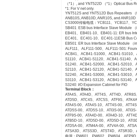
（*1）, and YNT522D （*1）Optical Bus Rep
*1: For V net only.
YNT512S and YNT512D Bus Repeaters （fo
ANB10S, ANB10D, ANR10S, and ANR10D No
CS3000传输电缆：YCB111、YCB117、YC
SB401: ESB bus Interface Slave Module 
EB401、EB401-10、EB401-11: ER bus Inte
EC401、EC401-10、EC401-11ESB Bus Co
EB501: ER bus Interface Slave Module （
ALF111、ALF111-S00、ALF111-S01: Founda
ACB41、ACB41-S1000、ACB41-S1010、
S1110、ACB41-S1120、ACB41-S1140、A
S1240、ACB41-S2000、ACB41-S2010、
S2110、ACB41-S2120、ACB41-S2140、A
S2240、ACB41-S3000、ACB41-S3010、
S3110、ACB41-S3120、ACB41-S3140、A
S3240: I/O Expansion Cabinet for FIO
Terminal Block
：
ATA4S、ATA4D、ATT4S、ATT4D、ATR8S
ATD5D、ATC4S、ATC5S、ATF9S、ATK4
ATA4S-00、ATA4S-10、ATT4S-00、ATT4
ATD5S-00、ATD5S-10、ATI3S-00、ATI3
ATF9S-00、ATA4D-00、ATA4D-10、ATT4
ATB5D-10、ATD5D-00、ATD5D-10、ATI3D
ATD5A-00、ATM4A-00、ATV4A-00、AT
ATSA3D、ATSS3D、ATST4D、ATSR3D、
电源：PW601、PW602、PW604、AEP9D