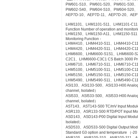
PW601-S10、PW601-S20、PW601-S30、
PW602-S40、PW604-S10、PW604-S20、
AEP7D-10、AEP7D-11、AEP7D-20、AEP
LHM1101、LHM1101-S11、LHM1101-C11、LH
Function Number of operation and monitorin
LHM1150、LHM1150-A11、LHM1150-S11、LH
Monitoring Function -
LHM4410、LHM4410-S11、LHM4410-C11 Con
LHM4420、LHM4420-S11、LHM4420-C11 Log
LHM6600、LHM6600-S1S1、LHM6600-S
C2C1、LHM6600-C3C1 CS Batch 3000 Pr
LHM6710、LHM6710-S11、LHM6710-C11 FC
LHM5100、LHM5100-S11、LHM5100-C11 Sta
LHM5150、LHM5150-S11、LHM5150-C11 T
LHM5490、LHM5490-S11、LHM5490-C11 Se
ASI133、ASI133-S00、ASI133-H00 Analog Inp
channel, Isolated）
ASI533、ASI533-S00、ASI533-H00 Analog Out
channel, Isolated）
AST143、AST143-S00 TC/mV Input Module wi
ASR133、ASR133-S00 RTD/POT Input Module
ASD143、ASD143-P00 Digital Input Module 
Isolated）
ASD533、ASD533-S00 Digital Output Module 
Standard G3 option and temperature （-20
ANB10S、ANB10S-310、ANB10S-311、A