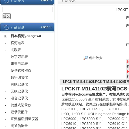
产品搜索
产品展示
LPCKI
产品目录
日本横河yokogawa
横河电表
-
兆欧表
-
数字万用表
-
点击放大
钳形电流表
-
便携式校准仪
-
数字调节仪
-
LPCKIT-M1L41102LPCKIT-M1L41102
有纸记录仪
-
LPCKIT-M1L41102横河DC
无纸记录仪
-
日本横河yokogawa
集成生产、控制系统CS3
混合记录仪
-
该系统CS3000个生产控制系统，实时控
牌总线互联站。软件运行在他的控制站实现
便携式记录仪
-
LBC2100、LBC2100-S11、LBC2100-C11 Syst
记录仪配件
-
L*00、L*00-S11 UOI Integration Package fo
直流精密测量仪器
LPC6900、LPC6900-S11、LPC6900-C11、L
-
LPC6910、LPC6910-S11、LPC6910-C11 SO
光通信测量
-
LPC6920、LPC6920-S11、LPC6920-C11 S