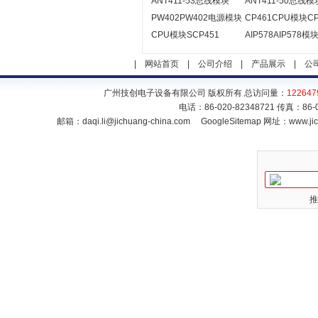
ANT411-53总线模块
ANT411-50总线模
PW402PW402电源模块
CP461CPU模块CP
CPU模块SCP451
AIP578AIP578模
|
网站首页
|
公司介绍
|
产品展示
|
公
广州技创电子设备有限公司 版权所有 总访问量：
122647
电话：86-020-82348721 传真：86
邮箱：
daqi.li@jichuang-china.com
GoogleSitemap
网址：www.jic
推