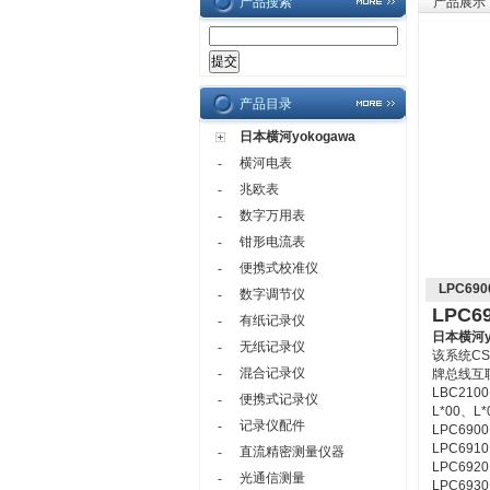
产品搜索
产品展示
产品目录
日本横河yokogawa
横河电表
-
兆欧表
-
数字万用表
-
钳形电流表
-
便携式校准仪
-
LPC69
数字调节仪
-
LPC6
有纸记录仪
-
日本横河yo
无纸记录仪
-
该系统C
混合记录仪
-
牌总线互
LBC2100、
便携式记录仪
-
L*00、L*00
记录仪配件
-
LPC6900
LPC6910
直流精密测量仪器
-
LPC6920
光通信测量
-
LPC6930