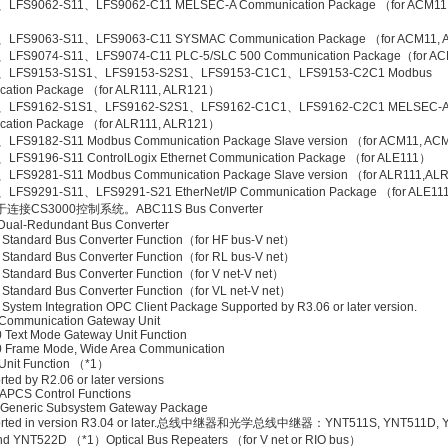
、LFS9062-S11、LFS9062-C11 MELSEC-A Communication Package （for ACM11
、LFS9063-S11、LFS9063-C11 SYSMAC Communication Package （for ACM11,
、LFS9074-S11、LFS9074-C11 PLC-5/SLC 500 Communication Package（for A
、LFS9153-S1S1、LFS9153-S2S1、LFS9153-C1C1、LFS9153-C2C1 Modbus
ation Package （for ALR111, ALR121）
、LFS9162-S1S1、LFS9162-S2S1、LFS9162-C1C1、LFS9162-C2C1 MELSEC-
ation Package （for ALR111, ALR121）
LFS9182-S11 Modbus Communication Package Slave version （for ACM11, A
LFS9196-S11 ControlLogix Ethernet Communication Package （for ALE111）
LFS9281-S11 Modbus Communication Package Slave version （for ALR111,A
、LFS9291-S11、LFS9291-S21 EtherNet/IP Communication Package （for AL
接CS3000控制系统。ABC11S Bus Converter
ual-Redundant Bus Converter
Standard Bus Converter Function（for HF bus-V net）
Standard Bus Converter Function（for RL bus-V net）
Standard Bus Converter Function（for V net-V net）
Standard Bus Converter Function（for VL net-V net）
ystem Integration OPC Client Package Supported by R3.06 or later version.
ommunication Gateway Unit
Text Mode Gateway Unit Function
Frame Mode, Wide Area Communication
Unit Function （*1）
rted by R2.06 or later versions
APCS Control Functions
Generic Subsystem Gateway Package
ported in version R3.04 or later.总线中继器和光学总线中继器：YNT511S, YNT511D, 
d YNT522D （*1）Optical Bus Repeaters （for V net or RIO bus）