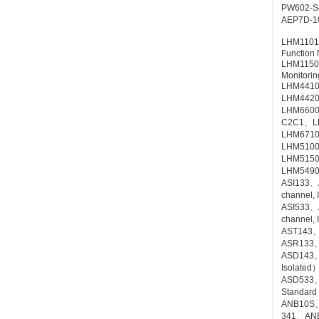
PW602-
AEP7D-
LHM1101
Function 
LHM1150
Monitorin
LHM4410、
LHM4420、
LHM660
C2C1、LH
LHM6710
LHM5100
LHM5150
LHM5490
ASI133、A
channel, 
ASI533、A
channel, 
AST143、A
ASR133、A
ASD143、A
Isolated
ASD533、AS
Standard
ANB10S
341、AN