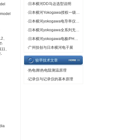
·
日本横河DD马达选型说明
del
·
日本横河Yokogawa授权一级代理
 model
·
日本横河yokogawa电导率仪专卖
2
·
日本横河yokogawa全系列无纸记录仪
12、
·
日本横河yokogawa电极/PH计/ORP计热卖
T-
·
广州技创与日本横河电子展
111、
-
较早技术文章
·
热电偶\热电阻测温原理
·
记录仪与记录仪的基本原理
、
dia