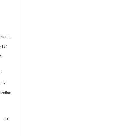
tions,
CM12）
or
1）
（for
cation
 （for