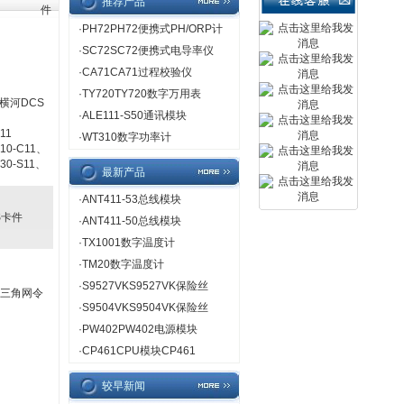
推荐产品
件
·
PH72PH72便携式PH/ORP计
·
SC72SC72便携式电导率仪
·
CA71CA71过程校验仪
·
TY720TY720数字万用表
横河DCS
·
ALE111-S50通讯模块
11
·
WT310数字功率计
10-C11、
30-S11、
最新产品
·
ANT411-53总线模块
CS卡件
·
ANT411-50总线模块
·
TX1001数字温度计
·
TM20数字温度计
·
S9527VKS9527VK保险丝
由三角网令
·
S9504VKS9504VK保险丝
·
PW402PW402电源模块
·
CP461CPU模块CP461
较早新闻