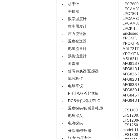
功率计
LPC7800
-
LPCAM80
手操器
-
LPC7801、
LPCAM80
数字温度计
-
LPCAM80、
数字照度计
-
LPCKIT、
Enclosed 
压力变送器
-
YPCKIT、
温度变送器
-
YPCKIT-
电磁流量计
M5L7211
-
YPCKIT-
涡街流量计
-
M5L83112
避雷器
AFG81S Fi
-
AFG81D Du
信号转换器/互感器
-
AFG82S Fi
氧分析仪
-
AFG82D Du
AFG83S Fi
电导率仪
-
AFG83D Du
PH计/ORP计/电极
-
AFG84S Fi
AFG84D D
DCS卡件/模块/PLC
-
温度探头/传感器/电缆
-
LFS1100 C
LFS1200
电压探头
-
LFS1200-
电流探头
-
LFS1250
model: L
分流器/变压器
-
LFS1300 C
张力计/压力计
-