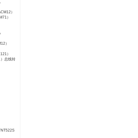
,
 ACM12）
CM71）
A
CM12）
LR121）
E111）总线转
YNT522S