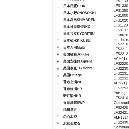
LFS1130 C
LFS1330 C
日本日置HIOKI
LFS1350 C
日本小野ONOSOKKI
LFS1000 C
日本岛电SHIMADEN
LFS1020 C
LFS1120 C
日本神港SHINKO
LFS3132、
日本共立KYORITSU
LFS8620、
see the r
日本菊水KIKUSUI
LFS2210
日本万用Multi
LFS2211
LFS2212
美国福禄克Fluke
ACM21）
美国安捷伦Agilent
LFS2220
美国泰克Tektronix
LFS2230
LFS2231
美国Omega
LFS2232
香港上润WP
ACM71）
LFS2253
香港虹润HR
Package
新虹润NHR
LFS2410
香港昌晖SWP
Communic
LFS2420
杭州盘古
LFS2421、
昆仑工控
ALR121
LFS2430
北京金立石
Communic