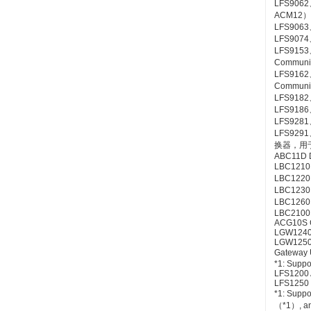
LFS9062
ACM12）
LFS9063
LFS9074
LFS9153
Communic
LFS9162
Communic
LFS9182、
LFS9186、
LFS9281、
LFS9291
换器，用于连
ABC11D D
LBC1210 
LBC1220 
LBC1230 
LBC1260 
LBC2100 S
ACG10S C
LGW1240 
LGW1250 
Gateway 
*1: Suppo
LFS1200 
LFS1250 
*1: Sup
（*1）, an