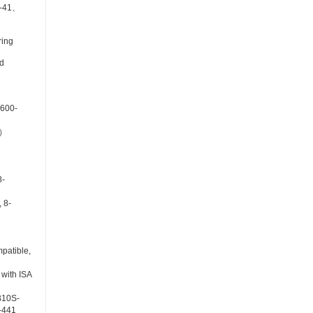
-41、
ing
d
600-
T）
8-
 8-
patible,
with ISA
10S-
-441