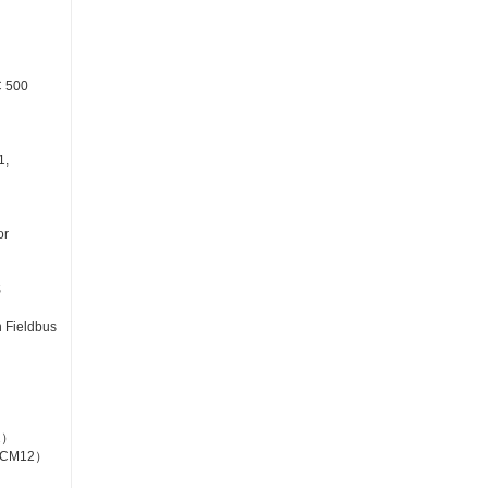
 500
1,
or
S
Fieldbus
2）
 ACM12）