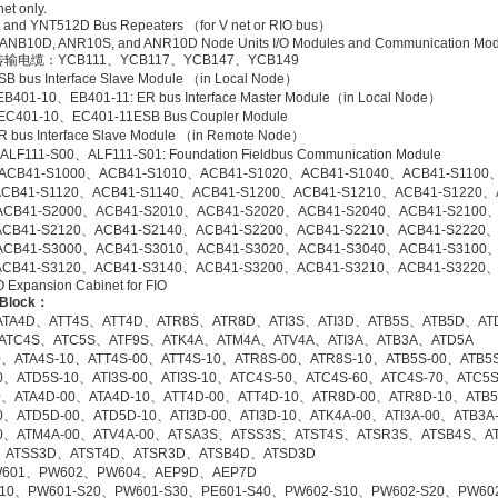
net only.
and YNT512D Bus Repeaters （for V net or RIO bus）
ANB10D, ANR10S, and ANR10D Node Units I/O Modules and Communication Mod
传输电缆：YCB111、YCB117、YCB147、YCB149
SB bus Interface Slave Module （in Local Node）
401-10、EB401-11: ER bus Interface Master Module（in Local Node）
C401-10、EC401-11ESB Bus Coupler Module
R bus Interface Slave Module （in Remote Node）
LF111-S00、ALF111-S01: Foundation Fieldbus Communication Module
ACB41-S1000、ACB41-S1010、ACB41-S1020、ACB41-S1040、ACB41-S1100
CB41-S1120、ACB41-S1140、ACB41-S1200、ACB41-S1210、ACB41-S1220、
ACB41-S2000、ACB41-S2010、ACB41-S2020、ACB41-S2040、ACB41-S2100、
CB41-S2120、ACB41-S2140、ACB41-S2200、ACB41-S2210、ACB41-S2220、
ACB41-S3000、ACB41-S3010、ACB41-S3020、ACB41-S3040、ACB41-S3100、
CB41-S3120、ACB41-S3140、ACB41-S3200、ACB41-S3210、ACB41-S3220、
O Expansion Cabinet for FIO
 Block
：
ATA4D、ATT4S、ATT4D、ATR8S、ATR8D、ATI3S、ATI3D、ATB5S、ATB5D、AT
ATC4S、ATC5S、ATF9S、ATK4A、ATM4A、ATV4A、ATI3A、ATB3A、ATD5A
0、ATA4S-10、ATT4S-00、ATT4S-10、ATR8S-00、ATR8S-10、ATB5S-00、ATB5
0、ATD5S-10、ATI3S-00、ATI3S-10、ATC4S-50、ATC4S-60、ATC4S-70、ATC5
0、ATA4D-00、ATA4D-10、ATT4D-00、ATT4D-10、ATR8D-00、ATR8D-10、ATB
0、ATD5D-00、ATD5D-10、ATI3D-00、ATI3D-10、ATK4A-00、ATI3A-00、ATB3A
00、ATM4A-00、ATV4A-00、ATSA3S、ATSS3S、ATST4S、ATSR3S、ATSB4S、A
、ATSS3D、ATST4D、ATSR3D、ATSB4D、ATSD3D
601、PW602、PW604、AEP9D、AEP7D
S10、PW601-S20、PW601-S30、PE601-S40、PW602-S10、PW602-S20、PW60