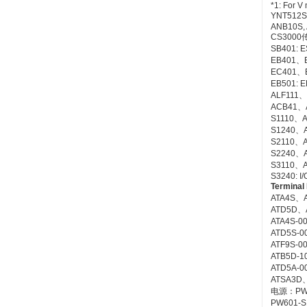
*1: For V 
YNT512S 
ANB10S, 
CS3000
SB401: E
EB401、EB
EC401、E
EB501: E
ALF111、A
ACB41、
S1110、A
S1240、
S2110、A
S2240、
S3110、A
S3240: I/
Terminal
ATA4S、
ATD5D、
ATA4S-0
ATD5S-0
ATF9S-0
ATB5D-1
ATD5A-
ATSA3D
电源：PW
PW601-