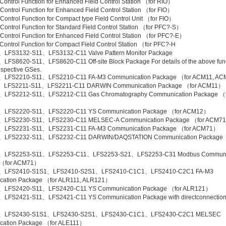
ontrol Function for Enhanced Field Control Station （for RIO）
ontrol Function for Enhanced Field Control Station （for FIO）
ontrol Function for Compact type Field Control Unit （for FIO）
ontrol Function for Standard Field Control Station （for PFC?-S）
ontrol Function for Enhanced Field Control Station （for PFC?-E）
ontrol Function for Compact Field Control Station （for PFC?-H
LFS3132-S11、LFS3132-C11 Valve Pattern Monitor Package
LFS8620-S11、LFS8620-C11 Off-site Block Package For details of the above func
espective GSes.
、LFS2210-S11、LFS2210-C11 FA-M3 Communication Package （for ACM11, A
、LFS2211-S11、LFS2211-C11 DARWIN Communication Package （for ACM11）
、LFS2212-S11、LFS2212-C11 Gas Chromatography Communication Package （f
、LFS2220-S11、LFS2220-C11 YS Communication Package （for ACM12）
、LFS2230-S11、LFS2230-C11 MELSEC-A Communication Package （for ACM7
、LFS2231-S11、LFS2231-C11 FA-M3 Communication Package （for ACM71）
、LFS2232-S11、LFS2232-C11 DARWIN/DAQSTATION Communication Package 
、LFS2253-S11、LFS2253-C11、LFS2253-S21、LFS2253-C31 Modbus Communi
 （for ACM71）
、LFS2410-S1S1、LFS2410-S2S1、LFS2410-C1C1、LFS2410-C2C1 FA-M3
ation Package （for ALR111, ALR121）
、LFS2420-S11、LFS2420-C11 YS Communication Package （for ALR121）
LFS2421-S11、LFS2421-C11 YS Communication Package with directconnection
）
、LFS2430-S1S1、LFS2430-S2S1、LFS2430-C1C1、LFS2430-C2C1 MELSEC
ation Package （for ALE111）