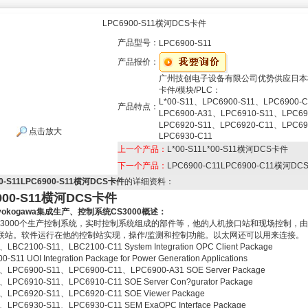
LPC6900-S11横河DCS卡件
产品型号：
LPC6900-S11
产品报价：
广州技创电子设备有限公司优势供应日本
卡件/模块/PLC：
L*00-S11、LPC6900-S11、LPC6900-C
产品特点：
LPC6900-A31、LPC6910-S11、LPC69
LPC6920-S11、LPC6920-C11、LPC69
点击放大
LPC6930-C11
上一个产品：
L*00-S11L*00-S11横河DCS卡件
下一个产品：
LPC6900-C11LPC6900-C11横河D
00-S11LPC6900-S11横河DCS卡件
的详细资料：
900-S11横河DCS卡件
kogawa
集成生产、控制系统CS3000概述：
S3000个生产控制系统，实时控制系统组成的部件等，他的人机接口站和现场控制，
联站。软件运行在他的控制站实现，操作/监测和控制功能。以太网还可以用来连接。
LBC2100-S11、LBC2100-C11 System Integration OPC Client Package
-S11 UOI Integration Package for Power Generation Applications
、LPC6900-S11、LPC6900-C11、LPC6900-A31 SOE Server Package
、LPC6910-S11、LPC6910-C11 SOE Server Con?gurator Package
、LPC6920-S11、LPC6920-C11 SOE Viewer Package
、LPC6930-S11、LPC6930-C11 SEM ExaOPC Interface Package