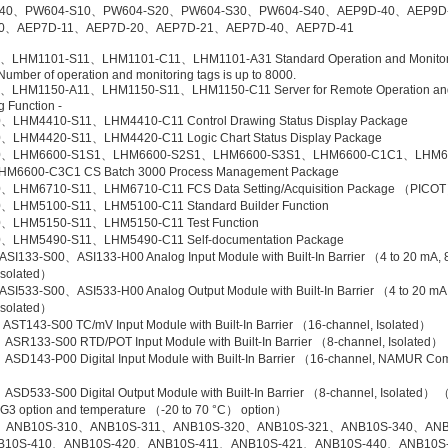
S40、PW604-S10、PW604-S20、PW604-S30、PW604-S40、AEP9D-40、AEP9D
10、AEP7D-11、AEP7D-20、AEP7D-21、AEP7D-40、AEP7D-41
、LHM1101-S11、LHM1101-C11、LHM1101-A31 Standard Operation and Monitor
Number of operation and monitoring tags is up to 8000.
、LHM1150-A11、LHM1150-S11、LHM1150-C11 Server for Remote Operation an
g Function -
LHM4410-S11、LHM4410-C11 Control Drawing Status Display Package
LHM4420-S11、LHM4420-C11 Logic Chart Status Display Package
0、LHM6600-S1S1、LHM6600-S2S1、LHM6600-S3S1、LHM6600-C1C1、LHM6
M6600-C3C1 CS Batch 3000 Process Management Package
、LHM6710-S11、LHM6710-C11 FCS Data Setting/Acquisition Package （PICO
、LHM5100-S11、LHM5100-C11 Standard Builder Function
、LHM5150-S11、LHM5150-C11 Test Function
、LHM5490-S11、LHM5490-C11 Self-documentation Package
SI133-S00、ASI133-H00 Analog Input Module with Built-In Barrier （4 to 20 mA, 
Isolated）
SI533-S00、ASI533-H00 Analog Output Module with Built-In Barrier （4 to 20 mA,
Isolated）
ST143-S00 TC/mV Input Module with Built-In Barrier （16-channel, Isolated）
SR133-S00 RTD/POT Input Module with Built-In Barrier （8-channel, Isolated）
SD143-P00 Digital Input Module with Built-In Barrier （16-channel, NAMUR Com
）
D533-S00 Digital Output Module with Built-In Barrier （8-channel, Isolated） （
 G3 option and temperature （-20 to 70 °C） option）
、ANB10S-310、ANB10S-311、ANB10S-320、ANB10S-321、ANB10S-340、ANB
B10S-410、ANB10S-420、ANB10S-411、ANB10S-421、ANB10S-440、ANB10S