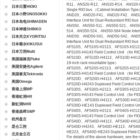
R11、ANS20-R12、ANS20-R14、ANS20-R21
日本日置HIOKI
Single RIO bus （Cabinet Installation Typ
日本小野ONOSOKKI
AND20、AND20-F41、AND20-F42、AND2
Interface Unit for Dual-Redundant RIO bus
日本岛电SHIMADEN
ANS50、ANS50-511、ANS50-521、ANS5
日本神港SHINKO
514、ANS50-524、ANS50-564 Node Interfac
AND50、AND50-541、AND50-542、AND5
日本共立KYORITSU
Interface Unit for Dual-Redundant RIO b
日本菊水KIKUSUI
AFS10S、AFS10S-H2113、AFS10S-H212
日本万用Multi
AFS10S-H4143 Field Control Unit （for RI
AFS10D、AFS10D-H4113、AFS10D-H4123、AF
美国福禄克Fluke
19-inch rack mountable type）
美国安捷伦Agilent
AFS20S、AFS20S-H2113、AFS20S-H212
AFS20S-H4143 Field Control Unit （for RIO
美国泰克Tektronix
AFS20D、AFS20D-H4113、AFS20D-H41
美国Omega
AFS20D-H4243 Duplexed Field Control Uni
香港上润WP
AFS30S、AFS30S-H2113、AFS30S-H212
AFS30S-H4143 Field Control Unit （for FIO
香港虹润HR
AFS30D、AFS30D-H4113、AFS30D-H41
新虹润NHR
AFS30D-HE143 Duplexed Field Control Uni
AFS40S、AFS40S-H2113、AFS40S-H212
香港昌晖SWP
AFS40S-H4143 Field Control Unit （for FIO
杭州盘古
AFS40D、AFS40D-H4113、AFS40D-H41
昆仑工控
AFS40D-H4243、AFS40D-HE113、AFS4
HE223、AFS40D-HE243 Duplexed Field Cont
北京金立石
For details of the above hardware, see the