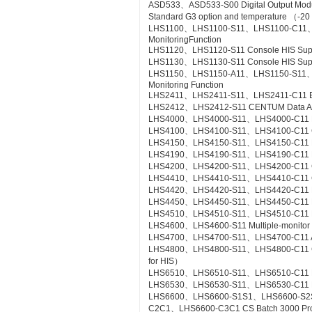
ASD533、ASD533-S00 Digital Output Module 
Standard G3 option and temperature （-20
LHS1100、LHS1100-S11、LHS1100-C11、LH
MonitoringFunction
LHS1120、LHS1120-S11 Console HIS Suppor
LHS1130、LHS1130-S11 Console HIS Suppo
LHS1150、LHS1150-A11、LHS1150-S11、LHS
Monitoring Function
LHS2411、LHS2411-S11、LHS2411-C11 Exa
LHS2412、LHS2412-S11 CENTUM Data Acc
LHS4000、LHS4000-S11、LHS4000-C11 Mil
LHS4100、LHS4100-S11、LHS4100-C11 Con
LHS4150、LHS4150-S11、LHS4150-C11 Re
LHS4190、LHS4190-S11、LHS4190-C11 Lin
LHS4200、LHS4200-S11、LHS4200-C11 Con
LHS4410、LHS4410-S11、LHS4410-C11 Cont
LHS4420、LHS4420-S11、LHS4420-C11 Logi
LHS4450、LHS4450-S11、LHS4450-C11 Mult
LHS4510、LHS4510-S11、LHS4510-C11 Exp
LHS4600、LHS4600-S11 Multiple-monitor
LHS4700、LHS4700-S11、LHS4700-C11 Adv
LHS4800、LHS4800-S11、LHS4800-C11 Con
for HIS）
LHS6510、LHS6510-S11、LHS6510-C11 Lon
LHS6530、LHS6530-S11、LHS6530-C11 R
LHS6600、LHS6600-S1S1、LHS6600-S2
C2C1、LHS6600-C3C1 CS Batch 3000 Pr