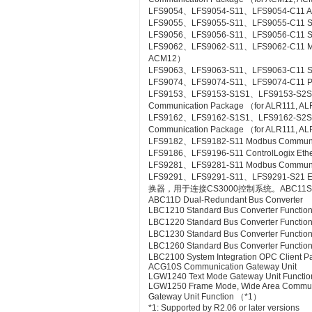
LFS9054、LFS9054-S11、LFS9054-C11 A-
LFS9055、LFS9055-S11、LFS9055-C11 Si
LFS9056、LFS9056-S11、LFS9056-C11 SL
LFS9062、LFS9062-S11、LFS9062-C11 ME
ACM12）
LFS9063、LFS9063-S11、LFS9063-C11 S
LFS9074、LFS9074-S11、LFS9074-C11 PL
LFS9153、LFS9153-S1S1、LFS9153-S2
Communication Package （for ALR111, A
LFS9162、LFS9162-S1S1、LFS9162-S2
Communication Package （for ALR111, A
LFS9182、LFS9182-S11 Modbus Communic
LFS9186、LFS9196-S11 ControlLogix Eth
LFS9281、LFS9281-S11 Modbus Communica
LFS9291、LFS9291-S11、LFS9291-S21 Et
换器，用于连接CS3000控制系统。ABC11S Bus
ABC11D Dual-Redundant Bus Converter
LBC1210 Standard Bus Converter Functio
LBC1220 Standard Bus Converter Functio
LBC1230 Standard Bus Converter Function
LBC1260 Standard Bus Converter Functio
LBC2100 System Integration OPC Client Pac
ACG10S Communication Gateway Unit
LGW1240 Text Mode Gateway Unit Functio
LGW1250 Frame Mode, Wide Area Commun
Gateway Unit Function （*1）
*1: Supported by R2.06 or later versions