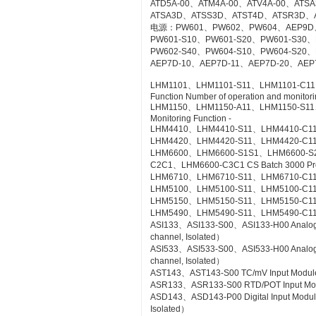
ATD5A-00、ATM4A-00、ATV4A-00、AT
ATSA3D、ATSS3D、ATST4D、ATSR3D、
电源：PW601、PW602、PW604、AEP9D
PW601-S10、PW601-S20、PW601-S30、
PW602-S40、PW604-S10、PW604-S20、
AEP7D-10、AEP7D-11、AEP7D-20、AEP
LHM1101、LHM1101-S11、LHM1101-C11、LH
Function Number of operation and monitorin
LHM1150、LHM1150-A11、LHM1150-S11、LH
Monitoring Function -
LHM4410、LHM4410-S11、LHM4410-C11 Con
LHM4420、LHM4420-S11、LHM4420-C11 Log
LHM6600、LHM6600-S1S1、LHM6600-S
C2C1、LHM6600-C3C1 CS Batch 3000 Pr
LHM6710、LHM6710-S11、LHM6710-C11 FC
LHM5100、LHM5100-S11、LHM5100-C11 Sta
LHM5150、LHM5150-S11、LHM5150-C11 T
LHM5490、LHM5490-S11、LHM5490-C11 Se
ASI133、ASI133-S00、ASI133-H00 Analog Inp
channel, Isolated）
ASI533、ASI533-S00、ASI533-H00 Analog Out
channel, Isolated）
AST143、AST143-S00 TC/mV Input Module wi
ASR133、ASR133-S00 RTD/POT Input Module
ASD143、ASD143-P00 Digital Input Module 
Isolated）