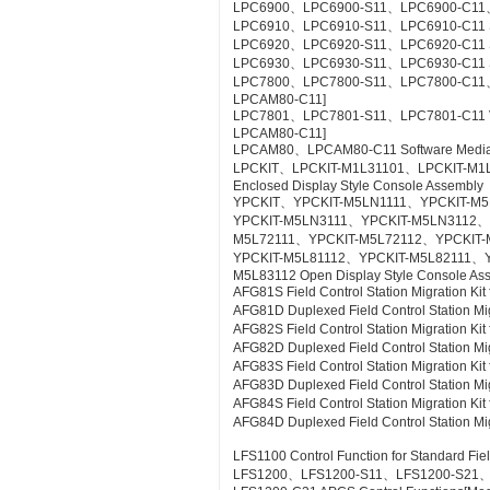
LPC6900、LPC6900-S11、LPC6900-C11、L
LPC6910、LPC6910-S11、LPC6910-C11 SO
LPC6920、LPC6920-S11、LPC6920-C11 S
LPC6930、LPC6930-S11、LPC6930-C11 SE
LPC7800、LPC7800-S11、LPC7800-C11、LP
LPCAM80-C11]
LPC7801、LPC7801-S11、LPC7801-C11 VTSPo
LPCAM80-C11]
LPCAM80、LPCAM80-C11 Software Media f
LPCKIT、LPCKIT-M1L31101、LPCKIT-M1
Enclosed Display Style Console Assembly
YPCKIT、YPCKIT-M5LN1111、YPCKIT-M
YPCKIT-M5LN3111、YPCKIT-M5LN3112、
M5L72111、YPCKIT-M5L72112、YPCKIT-
YPCKIT-M5L81112、YPCKIT-M5L82111、
M5L83112 Open Display Style Console As
AFG81S Field Control Station Migration K
AFG81D Duplexed Field Control Station Mi
AFG82S Field Control Station Migration K
AFG82D Duplexed Field Control Station M
AFG83S Field Control Station Migration K
AFG83D Duplexed Field Control Station Mi
AFG84S Field Control Station Migration K
AFG84D Duplexed Field Control Station M
LFS1100 Control Function for Standard Fie
LFS1200、LFS1200-S11、LFS1200-S21