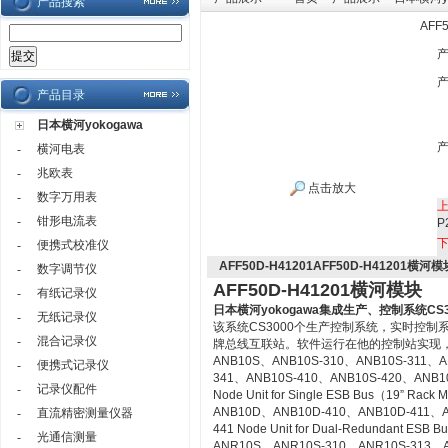
产品搜索
AFF
产品目录
日本横河yokogawa
横河电表
-
兆欧表
-
点击放大
数字万用表
-
钳形电流表
-
P
便携式校准仪
-
AFF50D-H41201AFF50D-H41201横河模
数字调节仪
-
AFF50D-H41201横河模块
有纸记录仪
-
日本横河yokogawa
集成生产、控制系统CS3
无纸记录仪
-
该系统CS3000个生产控制系统，实时控
混合记录仪
-
牌总线互联站。软件运行在他的控制站实现
ANB10S、ANB10S-310、ANB10S-311、A
便携式记录仪
-
341、ANB10S-410、ANB10S-420、ANB1
记录仪配件
-
Node Unit for Single ESB Bus（19” Rack 
ANB10D、ANB10D-410、ANB10D-411、A
直流精密测量仪器
-
441 Node Unit for Dual-Redundant ESB 
光通信测量
-
ANR10S、ANR10S-310、ANR10S-313、A