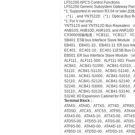
LFS1200 APCS Control Functions
LFS1250 Generic Subsystem Gateway Pa
*1: Supported in version R3.04 or
（*1）, and YNT522D （*1）Optical Bus Rep
*1: For V net only.
YNT512S and YNT512D Bus Repeaters （fo
ANB10S, ANB10D, ANR10S, and ANR10D No
CS3000传输电缆：YCB111、YCB117、YC
SB401: ESB bus Interface Slave Module 
EB401、EB401-10、EB401-11: ER bus Inte
EC401、EC401-10、EC401-11ESB Bus Co
EB501: ER bus Interface Slave Module （
ALF111、ALF111-S00、ALF111-S01: Founda
ACB41、ACB41-S1000、ACB41-S1010、
S1110、ACB41-S1120、ACB41-S1140、A
S1240、ACB41-S2000、ACB41-S2010、
S2110、ACB41-S2120、ACB41-S2140、A
S2240、ACB41-S3000、ACB41-S3010、
S3110、ACB41-S3120、ACB41-S3140、A
S3240: I/O Expansion Cabinet for FIO
Terminal Block
：
ATA4S、ATA4D、ATT4S、ATT4D、ATR8S
ATD5D、ATC4S、ATC5S、ATF9S、ATK4
ATA4S-00、ATA4S-10、ATT4S-00、ATT4
ATD5S-00、ATD5S-10、ATI3S-00、ATI3
ATF9S-00、ATA4D-00、ATA4D-10、ATT4
ATB5D-10、ATD5D-00、ATD5D-10、ATI3D