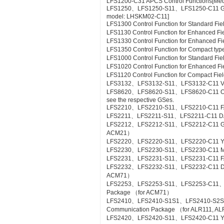
LFS1200-C31 APCS Control Functions[Me
LFS1250、LFS1250-S11、LFS1250-C11 GSG
model: LHSKM02-C11]
LFS1300 Control Function for Standard Fie
LFS1130 Control Function for Enhanced Fi
LFS1330 Control Function for Enhanced Fi
LFS1350 Control Function for Compact type
LFS1000 Control Function for Standard Fi
LFS1020 Control Function for Enhanced Fi
LFS1120 Control Function for Compact Fiel
LFS3132、LFS3132-S11、LFS3132-C11 Valv
LFS8620、LFS8620-S11、LFS8620-C11 Off-sit
see the respective GSes.
LFS2210、LFS2210-S11、LFS2210-C11 FA
LFS2211、LFS2211-S11、LFS2211-C11 DA
LFS2212、LFS2212-S11、LFS2212-C11 Gas
ACM21）
LFS2220、LFS2220-S11、LFS2220-C11 YS
LFS2230、LFS2230-S11、LFS2230-C11 M
LFS2231、LFS2231-S11、LFS2231-C11 FA
LFS2232、LFS2232-S11、LFS2232-C11 DA
ACM71）
LFS2253、LFS2253-S11、LFS2253-C11、L
Package （for ACM71）
LFS2410、LFS2410-S1S1、LFS2410-S2S
Communication Package （for ALR111, A
LFS2420、LFS2420-S11、LFS2420-C11 YS