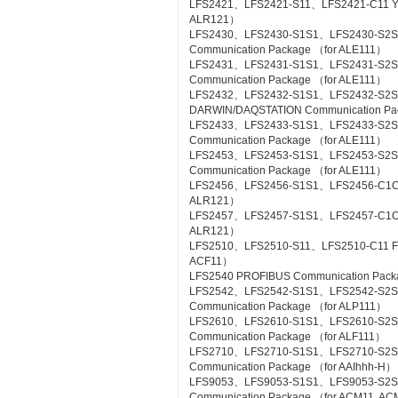
LFS2421、LFS2421-S11、LFS2421-C11 YS C
ALR121）
LFS2430、LFS2430-S1S1、LFS2430-S2
Communication Package （for ALE111）
LFS2431、LFS2431-S1S1、LFS2431-S2S
Communication Package （for ALE111）
LFS2432、LFS2432-S1S1、LFS2432-S2
DARWIN/DAQSTATION Communication Pa
LFS2433、LFS2433-S1S1、LFS2433-S2S
Communication Package （for ALE111）
LFS2453、LFS2453-S1S1、LFS2453-S2
Communication Package （for ALE111）
LFS2456、LFS2456-S1S1、LFS2456-C1C1 
ALR121）
LFS2457、LFS2457-S1S1、LFS2457-C1C1 
ALR121）
LFS2510、LFS2510-S11、LFS2510-C11 Foun
ACF11）
LFS2540 PROFIBUS Communication Pac
LFS2542、LFS2542-S1S1、LFS2542-S2
Communication Package （for ALP111）
LFS2610、LFS2610-S1S1、LFS2610-S2S1
Communication Package （for ALF111）
LFS2710、LFS2710-S1S1、LFS2710-S2
Communication Package （for AAIhhh-H）
LFS9053、LFS9053-S1S1、LFS9053-S2
Communication Package （for ACM11, A