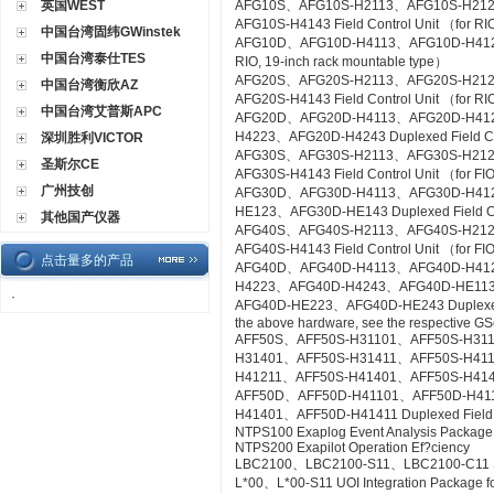
英国WEST
AFG10S、AFG10S-H2113、AFG10S-H21
AFG10S-H4143 Field Control Unit （for RIO
中国台湾固纬GWinstek
AFG10D、AFG10D-H4113、AFG10D-H4123、A
中国台湾泰仕TES
RIO, 19-inch rack mountable type）
AFG20S、AFG20S-H2113、AFG20S-H21
中国台湾衡欣AZ
AFG20S-H4143 Field Control Unit （for RI
中国台湾艾普斯APC
AFG20D、AFG20D-H4113、AFG20D-H41
H4223、AFG20D-H4243 Duplexed Field Cont
深圳胜利VICTOR
AFG30S、AFG30S-H2113、AFG30S-H21
圣斯尔CE
AFG30S-H4143 Field Control Unit （for FIO
广州技创
AFG30D、AFG30D-H4113、AFG30D-H41
HE123、AFG30D-HE143 Duplexed Field Cont
其他国产仪器
AFG40S、AFG40S-H2113、AFG40S-H21
AFG40S-H4143 Field Control Unit （for FIO
点击量多的产品
AFG40D、AFG40D-H4113、AFG40D-H41
H4223、AFG40D-H4243、AFG40D-HE11
·
AFG40D-HE223、AFG40D-HE243 Duplexed Fie
the above hardware, see the respective GS
AFF50S、AFF50S-H31101、AFF50S-H31
H31401、AFF50S-H31411、AFF50S-H41
H41211、AFF50S-H41401、AFF50S-H41411 Co
AFF50D、AFF50D-H41101、AFF50D-H41
H41401、AFF50D-H41411 Duplexed Field Co
NTPS100 Exaplog Event Analysis Package
NTPS200 Exapilot Operation Ef?ciency
LBC2100、LBC2100-S11、LBC2100-C11 Syst
L*00、L*00-S11 UOI Integration Package fo