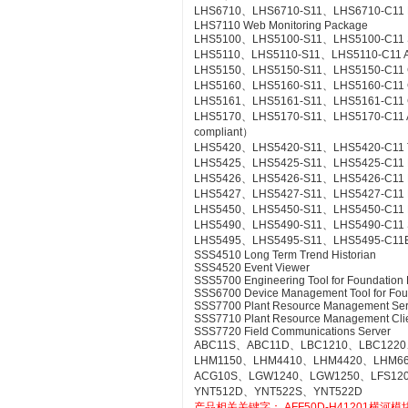
LHS6710、LHS6710-S11、LHS6710-C11 FCS
LHS7110 Web Monitoring Package
LHS5100、LHS5100-S11、LHS5100-C11 Sta
LHS5110、LHS5110-S11、LHS5110-C11 Ac
LHS5150、LHS5150-S11、LHS5150-C11 Gr
LHS5160、LHS5160-S11、LHS5160-C11 CS
LHS5161、LHS5161-S11、LHS5161-C11 CS
LHS5170、LHS5170-S11、LHS5170-C11 Acce
compliant）
LHS5420、LHS5420-S11、LHS5420-C11 Te
LHS5425、LHS5425-S11、LHS5425-C11 Ex
LHS5426、LHS5426-S11、LHS5426-C11 FC
LHS5427、LHS5427-S11、LHS5427-C11 HI
LHS5450、LHS5450-S11、LHS5450-C11 Mult
LHS5490、LHS5490-S11、LHS5490-C11 Se
LHS5495、LHS5495-S11、LHS5495-C11Elect
SSS4510 Long Term Trend Historian
SSS4520 Event Viewer
SSS5700 Engineering Tool for Foundation 
SSS6700 Device Management Tool for Fou
SSS7700 Plant Resource Management Ser
SSS7710 Plant Resource Management Cli
SSS7720 Field Communications Server
ABC11S、ABC11D、LBC1210、LBC1220
LHM1150、LHM4410、LHM4420、LHM6
ACG10S、LGW1240、LGW1250、LFS12
YNT512D、YNT522S、YNT522D
产品相关关键字：
AFF50D-H41201横河模