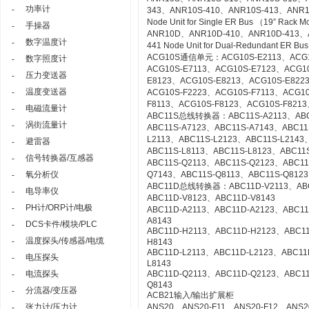
功率计
-
343、ANR10S-410、ANR10S-413、ANR1
Node Unit for Single ER Bus （19” Rack 
手操器
-
ANR10D、ANR10D-410、ANR10D-413、
数字温度计
-
441 Node Unit for Dual-Redundant ER Bu
ACG10S通信单元：ACG10S-E2113、ACG10
数字照度计
-
ACG10S-E7113、ACG10S-E7123、ACG1
压力变送器
-
E8123、ACG10S-E8213、ACG10S-E822
温度变送器
-
ACG10S-F2223、ACG10S-F7113、ACG1
F8113、ACG10S-F8123、ACG10S-F8213
电磁流量计
-
ABC11S总线转换器：ABC11S-A2113、ABC1
涡街流量计
-
ABC11S-A7123、ABC11S-A7143、ABC11
L2113、ABC11S-L2123、ABC11S-L2143
避雷器
-
ABC11S-L8113、ABC11S-L8123、ABC11S
信号转换器/互感器
-
ABC11S-Q2113、ABC11S-Q2123、ABC11
氧分析仪
Q7143、ABC11S-Q8113、ABC11S-Q8123
-
ABC11D总线转换器：ABC11D-V2113、ABC1
电导率仪
-
ABC11D-V8123、ABC11D-V8143
PH计/ORP计/电极
-
ABC11D-A2113、ABC11D-A2123、ABC11
A8143
DCS卡件/模块/PLC
-
ABC11D-H2113、ABC11D-H2123、ABC1
温度探头/传感器/电缆
-
H8143
ABC11D-L2113、ABC11D-L2123、ABC11
电压探头
-
L8143
电流探头
ABC11D-Q2113、ABC11D-Q2123、ABC1
-
Q8143
分流器/变压器
-
ACB21输入/输出扩展柜
张力计/压力计
ANS20、ANS20-F11、ANS20-F12、ANS2
-